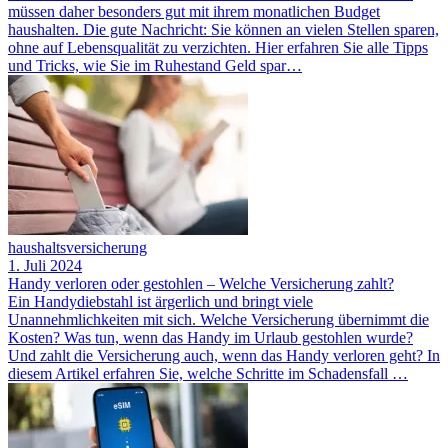
müssen daher besonders gut mit ihrem monatlichen Budget
haushalten. Die gute Nachricht: Sie können an vielen Stellen sparen,
ohne auf Lebensqualität zu verzichten. Hier erfahren Sie alle Tipps
und Tricks, wie Sie im Ruhestand Geld spar…
haushaltsversicherung
1. Juli 2024
Handy verloren oder gestohlen – Welche Versicherung zahlt?
Ein Handydiebstahl ist ärgerlich und bringt viele
Unannehmlichkeiten mit sich. Welche Versicherung übernimmt die
Kosten? Was tun, wenn das Handy im Urlaub gestohlen wurde?
Und zahlt die Versicherung auch, wenn das Handy verloren geht? In
diesem Artikel erfahren Sie, welche Schritte im Schadensfall …