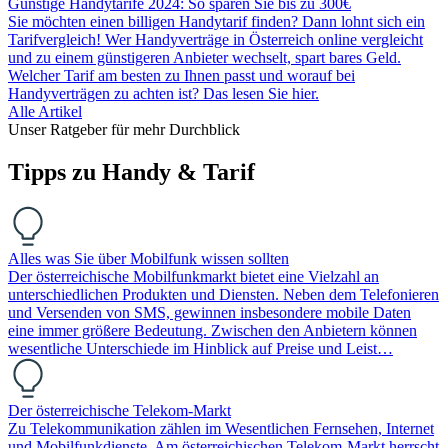
Günstige Handytarife 2024: So sparen Sie bis zu 300€
Sie möchten einen billigen Handytarif finden? Dann lohnt sich ein
Tarifvergleich! Wer Handyverträge in Österreich online vergleicht
und zu einem günstigeren Anbieter wechselt, spart bares Geld.
Welcher Tarif am besten zu Ihnen passt und worauf bei
Handyverträgen zu achten ist? Das lesen Sie hier.
Alle Artikel
Unser Ratgeber für mehr Durchblick
Tipps zu Handy & Tarif
Alles was Sie über Mobilfunk wissen sollten
Der österreichische Mobilfunkmarkt bietet eine Vielzahl an
unterschiedlichen Produkten und Diensten. Neben dem Telefonieren
und Versenden von SMS, gewinnen insbesondere mobile Daten
eine immer größere Bedeutung. Zwischen den Anbietern können
wesentliche Unterschiede im Hinblick auf Preise und Leist…
Der österreichische Telekom-Markt
Zu Telekommunikation zählen im Wesentlichen Fernsehen, Internet
und Mobilfunkdienste. Am österreichischen Telekom-Markt herrscht