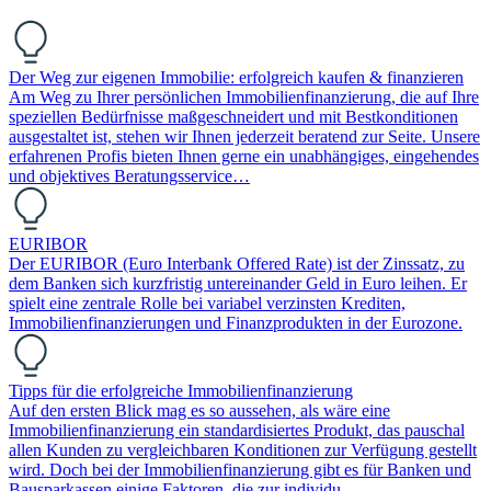
Der Weg zur eigenen Immobilie: erfolgreich kaufen & finanzieren
Am Weg zu Ihrer persönlichen Immobilienfinanzierung, die auf Ihre
speziellen Bedürfnisse maßgeschneidert und mit Bestkonditionen
ausgestaltet ist, stehen wir Ihnen jederzeit beratend zur Seite. Unsere
erfahrenen Profis bieten Ihnen gerne ein unabhängiges, eingehendes
und objektives Beratungsservice…
EURIBOR
Der EURIBOR (Euro Interbank Offered Rate) ist der Zinssatz, zu
dem Banken sich kurzfristig untereinander Geld in Euro leihen. Er
spielt eine zentrale Rolle bei variabel verzinsten Krediten,
Immobilienfinanzierungen und Finanzprodukten in der Eurozone.
Tipps für die erfolgreiche Immobilienfinanzierung
Auf den ersten Blick mag es so aussehen, als wäre eine
Immobilienfinanzierung ein standardisiertes Produkt, das pauschal
allen Kunden zu vergleichbaren Konditionen zur Verfügung gestellt
wird. Doch bei der Immobilienfinanzierung gibt es für Banken und
Bausparkassen einige Faktoren, die zur individu…