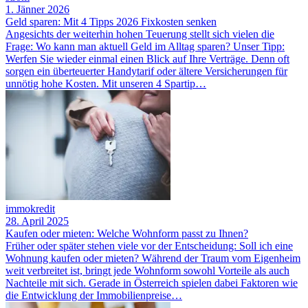
1. Jänner 2026
Geld sparen: Mit 4 Tipps 2026 Fixkosten senken
Angesichts der weiterhin hohen Teuerung stellt sich vielen die
Frage: Wo kann man aktuell Geld im Alltag sparen? Unser Tipp:
Werfen Sie wieder einmal einen Blick auf Ihre Verträge. Denn oft
sorgen ein überteuerter Handytarif oder ältere Versicherungen für
unnötig hohe Kosten. Mit unseren 4 Spartip…
immokredit
28. April 2025
Kaufen oder mieten: Welche Wohnform passt zu Ihnen?
Früher oder später stehen viele vor der Entscheidung: Soll ich eine
Wohnung kaufen oder mieten? Während der Traum vom Eigenheim
weit verbreitet ist, bringt jede Wohnform sowohl Vorteile als auch
Nachteile mit sich. Gerade in Österreich spielen dabei Faktoren wie
die Entwicklung der Immobilienpreise…