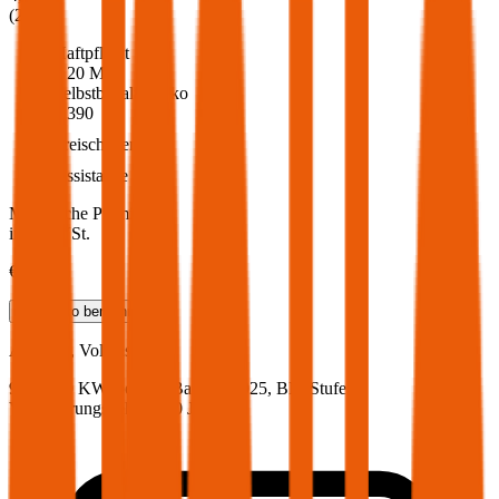
(
217
)
Haftpflicht
€ 20 Mio.
Selbstbehalt Kasko
€ 390
Freischaden
Assistance
Monatliche Prämie
inkl. mVSt.
€ 63,95
Teilkasko
berechnen
Audi
A1, Vollkasko
95 PS/70 KW, benzin, Baujahr 2025,
BM-Stufe
0
,
Versicherungsnehmer 30 Jahre