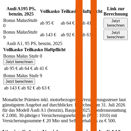
Audi
A1
95
PS,
Link zur
Vollkasko
Teilkasko
Haftpflicht
benzin
,
2025
Berechnung
Bonus Malus
Stufe
Jetzt
ab 95 €
ab 64 €
ab 41 €
0
berechnen
Bonus Malus
Stufe
Jetzt
ab 143 €
ab 92 €
ab 63 €
9
berechnen
Audi
A1
,
95
PS,
benzin
,
2025
Vollkasko
Teilkasko
Haftpflicht
Bonus Malus Stufe
0
Jetzt berechnen
ab 95 €
ab 64 €
ab 41 €
Bonus Malus Stufe
9
Jetzt berechnen
ab 143 €
ab 92 €
ab 63 €
Monatliche Prämien inkl. motorbezogener Versicherungssteuer laut
günstigstem Angebot auf durchblicker. Berechnet am
31. Juli 2026
für das Modell
Audi
A1
(
benzin
)
, Baujahr
2025
, Sonderausstattung
€ 2.000
,
30-jährige:r
Versicherungsnehmer:in (PLZ:
1010
) mit
Versicherungssumme
€ 20 Mio
und Selbstbehalt bis zu
€ 500
.