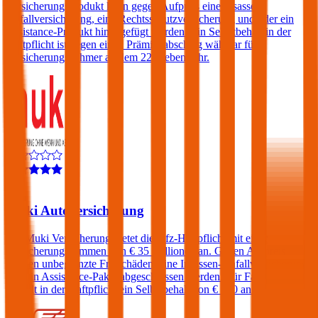
Versicherungsprodukt kann gegen Aufpreis eine Insassen-
Unfallversicherung, eine Rechtsschutzversicherung und/oder ein
Assistance-Produkt hinzugefügt werden. Ein Selbstbehalt in der
Haftpflicht ist gegen einen Prämienabschlag wählbar für
Versicherungsnehmer ab dem 22. Lebensjahr.
4,5
Muki Autoversicherung
Die Muki Versicherung bietet die Kfz-Haftpflicht mit einer
Versicherungssummen von € 35 Millionen an. Gegen Aufpreis
können unbegrenzte Freischäden, eine Insassen-Unfallversicherung
und ein Assistance-Paket abgeschlossen werden. Für Fahrer unter
23 fällt in der Haftpflicht ein Selbstbehalt von € 500 an.