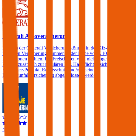
Generali Autoversicherung
Kunden der Generali Versicherung können in der Kfz-Haftpflicht
zwischen Versicherungssummen in der Höhe von € 10, 15, 20 und
25 Millionen wählen. Ein Freischaden wird nicht angeboten, jedoch
können zusätzlich zur regulären Kfz-Haftpflichtversicherung ein
Assistance-Produkt, Rechtsschutz und/oder eine
Insassenunfallversicherung abgeschlossen werden.
4,1