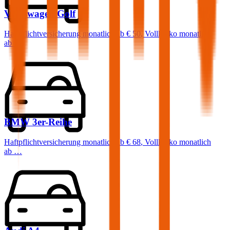
Volkswagen
Golf
Haftpflichtversicherung monatlich ab
€ 50
,
Vollkasko monatlich
ab …
BMW
3er-Reihe
Haftpflichtversicherung monatlich ab
€ 68
,
Vollkasko monatlich
ab …