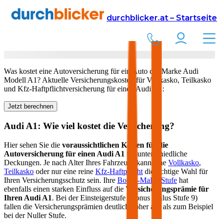
Versicherung
Autoversicherung
Audi
durchblicker.at – Startseite
Kfz Versicherung für Ihren
Audi A1
in Österreich
Was kostet eine Autoversicherung für ein Auto der Marke
Audi
Modell
A1
? Aktuelle Versicherungskosten für Vollkasko, Teilkasko
und Kfz-Haftpflichtversicherung für einen
Audi
A1
:
Jetzt berechnen
Audi
A1
: Wie viel kostet die Versicherung?
Hier sehen Sie die
voraussichtlichen Kosten für die
Autoversicherung für einen
Audi
A1
für unterschiedliche
Deckungen. Je nach Alter Ihres Fahrzeugs kann eine
Vollkasko
,
Teilkasko
oder nur eine reine
Kfz-Haftpflicht
die richtige Wahl für
Ihren Versicherungsschutz sein. Ihre
Bonus-Malus Stufe
hat
ebenfalls einen starken Einfluss auf die
Versicherungsprämie für
Ihren
Audi A1
. Bei der Einsteigerstufe (Bonus Malus Stufe 9)
fallen die Versicherungsprämien deutlich höher aus als zum Beispiel
bei der Nuller Stufe.