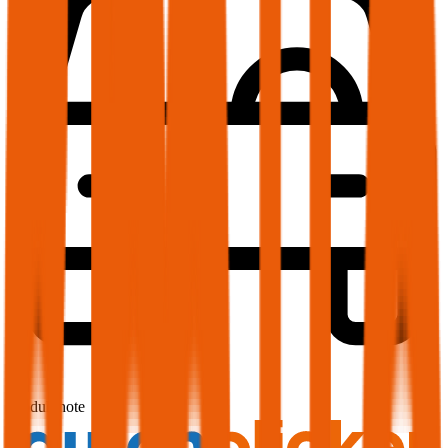
1,7
Produktnote