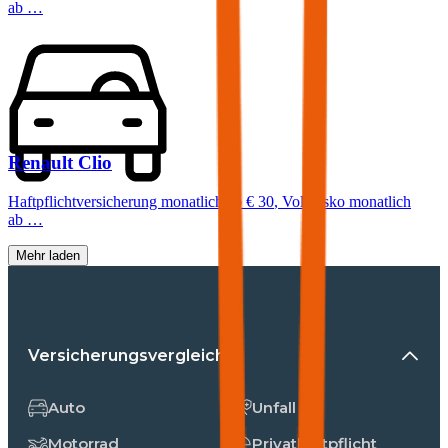
ab …
Renault
Clio
Haftpflichtversicherung monatlich ab
€ 30
,
Vollkasko monatlich
ab …
Mehr laden
Versicherungsvergleiche
Auto
Unfall
Motorrad
Privathaftpflicht