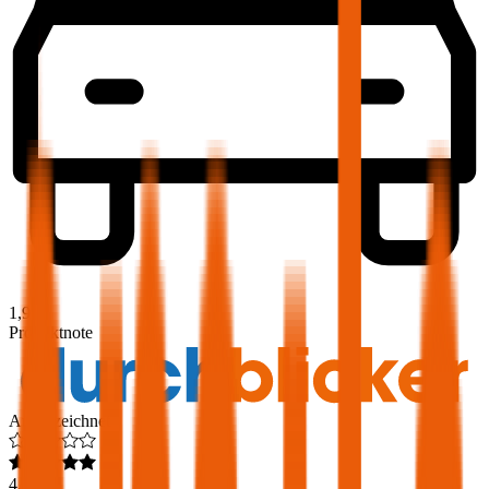
1,9
Produktnote
Ausgezeichnet
4,6