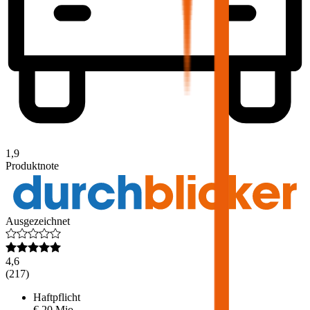
1,9
Produktnote
Ausgezeichnet
4,6
(
217
)
Haftpflicht
€ 20 Mio.