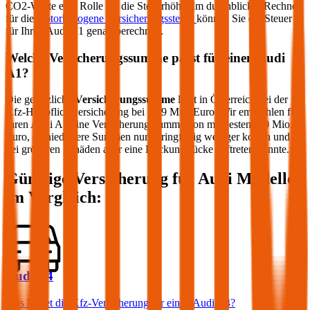
CO2-Werte eine Rolle für die Steuerhöhe. Im durchblicker Rechner
für die
motorbezogene Versicherungssteuer
können Sie die Steuer
für Ihren
Audi
A1
genau berechnen.
Welche Versicherungssumme passt für einen
Audi
A1
?
Die gesetzliche
Versicherungssumme
liegt in Österreich bei der
Kfz-Haftpflichtversicherung bei 7,79 Mio. Euro. Wir empfehlen für
Ihren
Audi
A1
eine Versicherungssumme von mindestens 20 Mio.
Euro, da niedrigere Summen nur geringfügig weniger kosten und
bei größeren Schäden aber eine Deckungslücke auftreten könnte.
Günstige Versicherung für
Audi
Modelle
im Vergleich:
Audi A4
Was kostet die Kfz-Versicherung für einen Audi A4?