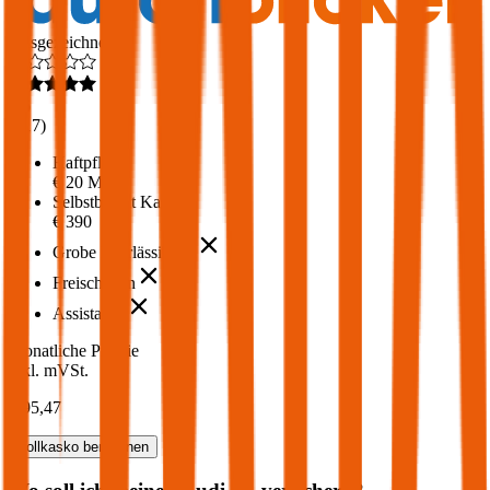
Ausgezeichnet
4,6
(
217
)
Haftpflicht
€ 20 Mio.
Selbstbehalt Kasko
€ 390
Grobe Fahrlässigkeit
Freischaden
Assistance
Monatliche Prämie
inkl. mVSt.
€ 95,47
Vollkasko
berechnen