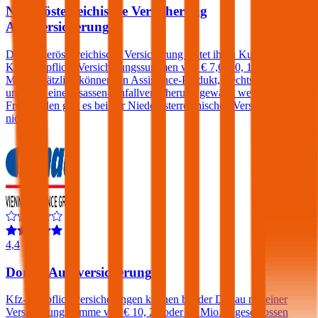
Niederösterreichische Versicherung
Autoversicherung
Die Niederösterreichische Versicherung bietet ihren Kunden in der
Kfz-Haftpflicht Versicherungssummen von € 7,6, 10, 15 und 20
Mio. Zusätzlich können ein Assistance-Produkt, Rechtsschutz
und/oder eine Insassen-Unfallversicherung gewählt werden. Einen
Freischaden gibt es bei der Niederösterreichischen Versicherung
nicht.
4,4
Donau Autoversicherung
Kfz-Haftpflichtversicherungen können bei der Donau mit einer
Versicherungssumme von € 10, 20 oder 30 Mio. abgeschlossen