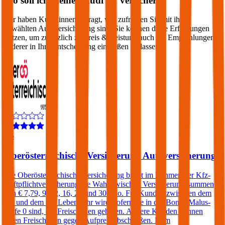
Wo soll ich meinen
Audi
A1
versichern?
Wir haben Kund:innen befragt, wie zufrieden Sie mit ihrer
gewählten Autoversicherung sind. Sie können diese Erfahrungen
nutzen, um zusätzlich zu Preis & Leistung auch die Empfehlungen
anderer in Ihre Entscheidung einfließen zu lassen:
4,5
Oberösterreichische Versicherung Autoversicherung
Die Oberösterreichische Versicherung bietet im Rahmen der Kfz-
Haftpflichtversicherung die Wahl zwischen Versicherungssummen
von € 7,79, 9, 12, 16, 20 und 30 Mio. Für Kunden zwischen dem
25. und dem 69. Lebensjahr wird, sofern sie in der Bonus Malus-
Stufe 0 sind, ein Freischaden geboten. Andere Kunden können
einen Freischaden gegen Aufpreis abschließen. Dem