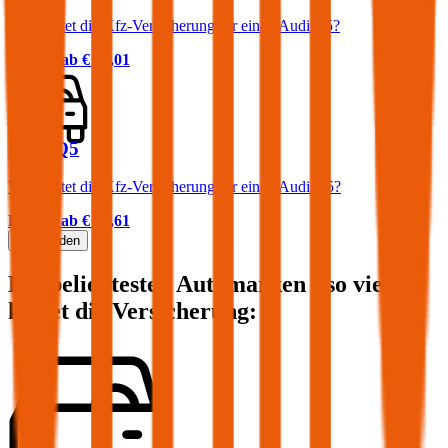
Was kostet die Kfz-Versicherung für einen Audi A5?
Prämie ab
€ 64,01
Audi Q5
Was kostet die Kfz-Versicherung für einen Audi Q5?
Prämie ab
€ 85,61
Mehr laden
Die beliebtesten Automarken - so viel
kostet die Versicherung: