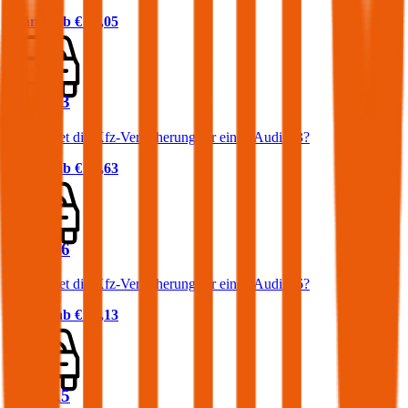
Prämie ab
€ 87,05
Audi A3
Was kostet die Kfz-Versicherung für einen Audi A3?
Prämie ab
€ 54,63
Audi A6
Was kostet die Kfz-Versicherung für einen Audi A6?
Prämie ab
€ 69,13
Audi A5