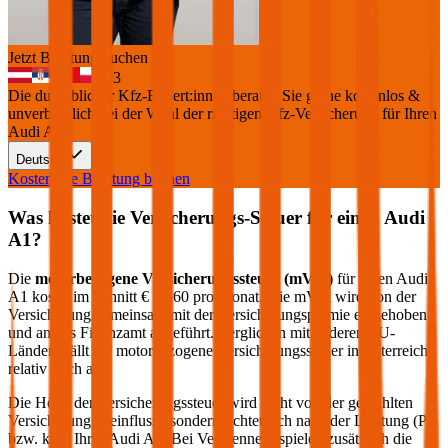
Jetzt Beratung buchen
+
3
Die durchblicker Kfz-Expert:innen beraten Sie gerne kostenlos &
unverbindlich bei der Wahl der richtigen Kfz-Versicherung für Ihren
Audi A1
.
Deutsch
Kostenlose Beratung buchen
Was kostet die Versicherungs-Steuer für einen
Audi
A1
?
Die
motorbezogene Versicherungssteuer (mVSt)
für einen
Audi
A1
kostet im Schnitt €
21,60
pro Monat. Die mVSt wird von der
Versicherung gemeinsam mit der Versicherungsprämie eingehoben
und an das Finanzamt abgeführt. Verglichen mit anderen EU-
Ländern fällt die motorbezogene Versicherungssteuer in Österreich
relativ hoch aus.
Die Höhe der Versicherungssteuer wird nicht von der gewählten
Versicherung beeinflusst, sondern richtet sich nach der Leistung (PS
bzw. kW) Ihres
Audi
A1
. Bei Verbrennern spielen zusätzlich die