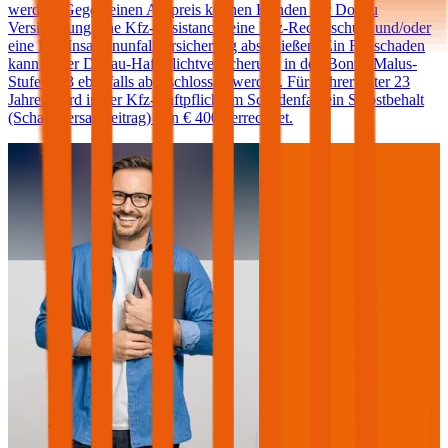
werden. Gegen einen Aufpreis können Kunden der Donau
Versicherung eine Kfz-Assistance, eine Kfz-Rechtsschutz und/oder
eine Kfz-Insassenunfallversicherung abschließen. Ein Freischaden
kann in der Donau-Haftpflichtversicherung in den Bonus-Malus-
Stufen 0-3 ebenfalls abgeschlossen werden. Für Fahrer unter 23
Jahren wird in der Kfz-Haftpflicht im Schadenfall ein Selbstbehalt
(Schadenersatzbeitrag) von € 400 verrechnet.