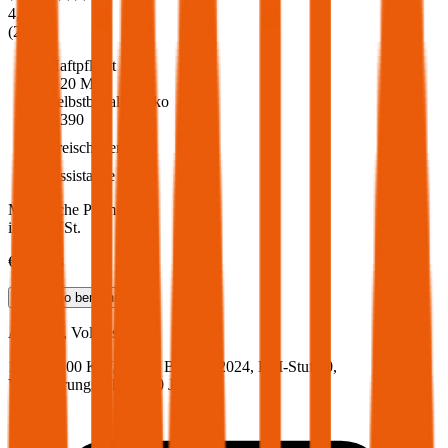
4,6
(
217
)
Haftpflicht
€ 20 Mio.
Selbstbehalt Kasko
€ 390
Freischaden
Assistance
Monatliche Prämie
inkl. mVSt.
€ 100,43
Teilkasko
berechnen
Audi
A5, Vollkasko
136 PS/100 KW, diesel, Baujahr 2024,
BM-Stufe
0
,
Versicherungsnehmer 30 Jahre