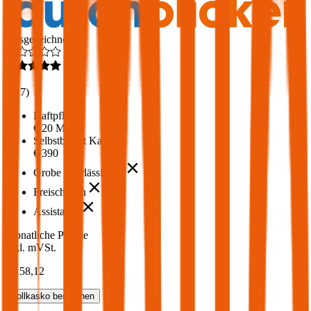
Ausgezeichnet
4,6
(
217
)
Haftpflicht
€ 20 Mio.
Selbstbehalt Kasko
€ 390
Grobe Fahrlässigkeit
Freischaden
Assistance
Monatliche Prämie
inkl. mVSt.
€ 158,12
Vollkasko
berechnen