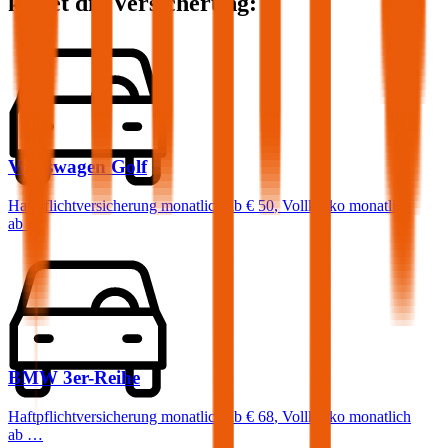
kostet die Versicherung:
Volkswagen
Golf
Haftpflichtversicherung monatlich ab
€ 50
,
Vollkasko monatlich
ab …
BMW
3er-Reihe
Haftpflichtversicherung monatlich ab
€ 68
,
Vollkasko monatlich
ab …