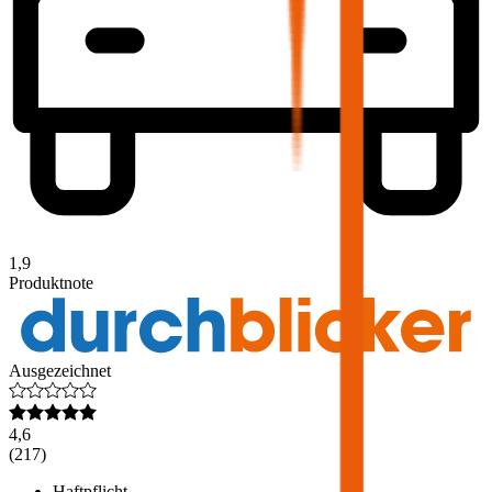
1,9
Produktnote
Ausgezeichnet
4,6
(
217
)
Haftpflicht