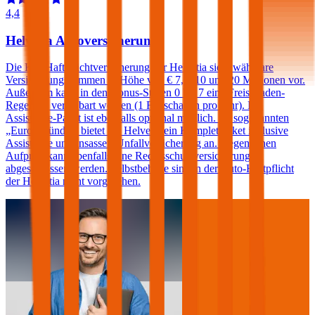
4,4
Helvetia Autoversicherung
Die Kfz-Haftpflichtversicherung der Helvetia sieht wählbare
Versicherungssummen in Höhe von € 7,6, 10 und 20 Millionen vor.
Außerdem kann in den Bonus-Stufen 0 bis 7 eine Freischaden-
Regelung vereinbart werden (1 Freischaden pro Jahr). Ein
Assistance-Paket ist ebenfalls optional möglich. Im sogenannten
„Europabündel“ bietet die Helvetia ein Komplettpaket inklusive
Assistance und Insassen-Unfallversicherung an. Gegen einen
Aufpreis kann ebenfalls eine Rechtsschutzversicherung
abgeschlossen werden. Selbstbehalte sind in der Auto-Haftpflicht
der Helvetia nicht vorgesehen.