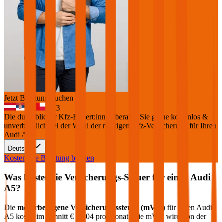
Jetzt Beratung buchen
+
3
Die durchblicker Kfz-Expert:innen beraten Sie gerne kostenlos &
unverbindlich bei der Wahl der richtigen Kfz-Versicherung für Ihren
Audi A5
.
Deutsch
Kostenlose Beratung buchen
Was kostet die Versicherungs-Steuer für einen
Audi
A5
?
Die
motorbezogene Versicherungssteuer (mVSt)
für einen
Audi
A5
kostet im Schnitt €
41,04
pro Monat. Die mVSt wird von der