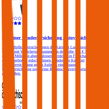
4,0
Kärntner Landesversicherung Autoversicherung
Kfz-Haftpflichtversicherungen der Kärntner Landesversicherung
können mit Versicherungssummen in der Höhe von € 7,6, 10, 15
oder 20 Millionen abgeschlossen werden. Ein Freischaden wird
nicht angeboten, jedoch können Kunden der Kärntner
Landesversicherung gegen Aufpreis eine Insassen-
Unfallversicherung sowie eine Rechtsschutzversicherung
abschließen.