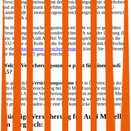
Versicherung gemeinsam mit der Versicherungsprämie eingehoben
und an das Finanzamt abgeführt. Verglichen mit anderen EU-
Ländern fällt die motorbezogene Versicherungssteuer in Österreich
relativ hoch aus.
Die Höhe der Versicherungssteuer wird nicht von der gewählten
Versicherung beeinflusst, sondern richtet sich nach der Leistung (PS
bzw. kW) Ihres
Audi
A5
. Bei Verbrennern spielen zusätzlich die
CO2-Werte eine Rolle für die Steuerhöhe. Im durchblicker Rechner
für die
motorbezogene Versicherungssteuer
können Sie die Steuer
für Ihren
Audi
A5
genau berechnen.
Welche Versicherungssumme passt für einen
Audi
A5
?
Die gesetzliche
Versicherungssumme
liegt in Österreich bei der
Kfz-Haftpflichtversicherung bei 7,79 Mio. Euro. Wir empfehlen für
Ihren
Audi
A5
eine Versicherungssumme von mindestens 20 Mio.
Euro, da niedrigere Summen nur geringfügig weniger kosten und
bei größeren Schäden aber eine Deckungslücke auftreten könnte.
Günstige Versicherung für
Audi
Modelle
im Vergleich: