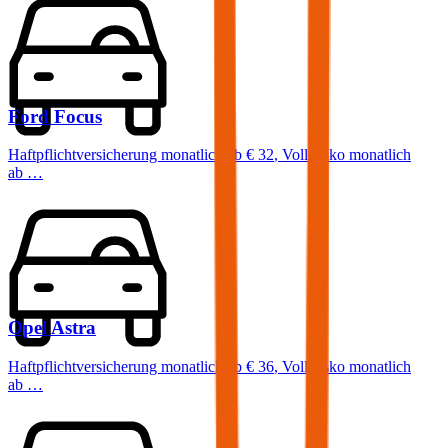
Ford
Focus
Haftpflichtversicherung monatlich ab
€ 32
,
Vollkasko monatlich
ab …
Opel
Astra
Haftpflichtversicherung monatlich ab
€ 36
,
Vollkasko monatlich
ab …