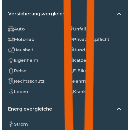
Versicherungsvergleiche
Auto
Unfall
Motorrad
Privathaftpflicht
Haushalt
Hunde
Eigenheim
Katzen
Reise
E-Bike
Rechtsschutz
Fahrrad
Leben
Kranken
Energievergleiche
Strom