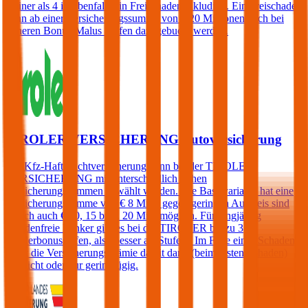
kleiner als 4 ist ebenfalls ein Freischaden inkludiert. Ein Freischaden
kann ab einer Versicherungssumme von € 20 Millionen auch bei
höheren Bonus-Malus Stufen dazugebucht werden.
TIROLER VERSICHERUNG Autoversicherung
Die Kfz-Haftpflichtversicherung kann bei der TIROLER
VERSICHERUNG mit unterschiedlich hohen
Versicherungssummen gewählt werden. Die Basisvariante hat eine
Versicherungssumme von € 8 Mio., gegen geringen Aufpreis sind
jedoch auch € 10, 15 bzw. 20 Mio. möglich. Für langjährig
schadenfreie Lenker gibt es bei der TIROLER bis zu 3
Sonderbonusstufen, also besser als Stufe 0. Im Falle eines Schadens
steigt die Versicherungsprämie damit dann (beim ersten Schaden)
gar nicht oder nur geringfügig.