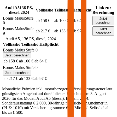
Audi
A5
136
PS,
Link zur
Vollkasko
Teilkasko
Haftpflicht
diesel
,
2024
Berechnung
Bonus Malus
Stufe
Jetzt
ab 158 €
ab 100 €
ab 64 €
0
berechnen
Bonus Malus
Stufe
Jetzt
ab 217 €
ab 133 €
ab 97 €
9
berechnen
Audi
A5
,
136
PS,
diesel
,
2024
Vollkasko
Teilkasko
Haftpflicht
Bonus Malus Stufe
0
Jetzt berechnen
ab 158 €
ab 100 €
ab 64 €
Bonus Malus Stufe
9
Jetzt berechnen
ab 217 €
ab 133 €
ab 97 €
Monatliche Prämien inkl. motorbezogener Versicherungssteuer laut
günstigstem Angebot auf durchblicker. Berechnet am
3. August
2026
für das Modell
Audi
A5
(
diesel
)
, Baujahr
2024
,
Sonderausstattung
€ 2.000
,
30-jährige:r
Versicherungsnehmer:in
(PLZ:
1010
) mit Versicherungssumme
€ 20 Mio
und Selbstbehalt
bis zu
€ 500
.