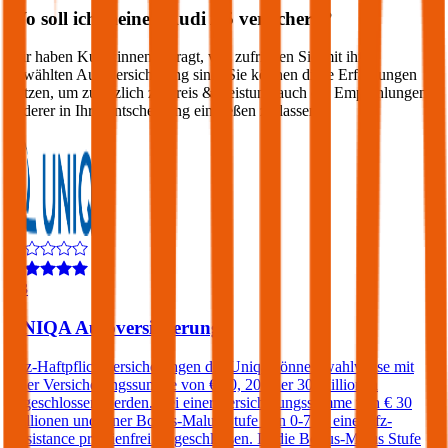
Wo soll ich meinen
Audi
A5
versichern?
Wir haben Kund:innen befragt, wie zufrieden Sie mit ihrer
gewählten Autoversicherung sind. Sie können diese Erfahrungen
nutzen, um zusätzlich zu Preis & Leistung auch die Empfehlungen
anderer in Ihre Entscheidung einfließen zu lassen:
4,3
UNIQA Autoversicherung
Kfz-Haftpflichtversicherungen der Uniqa können wahlweise mit
einer Versicherungssumme von € 10, 20 oder 30 Millionen
abgeschlossen werden. Bei einer Versicherungssumme von € 30
Millionen und einer Bonus-Malus Stufe von 0-7 ist eine Kfz-
Assistance prämienfrei eingeschlossen. Ist die Bonus-Malus Stufe