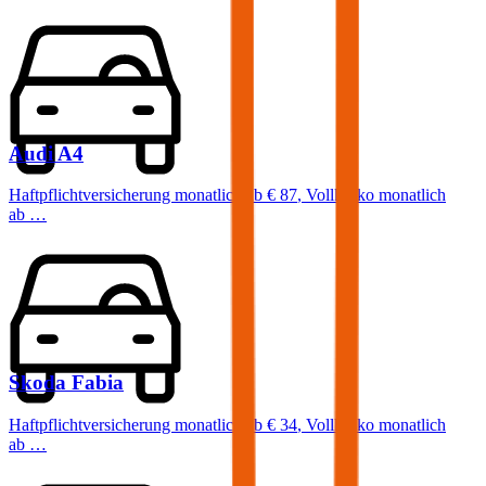
Audi
A4
Haftpflichtversicherung monatlich ab
€ 87
,
Vollkasko monatlich
ab …
Skoda
Fabia
Haftpflichtversicherung monatlich ab
€ 34
,
Vollkasko monatlich
ab …