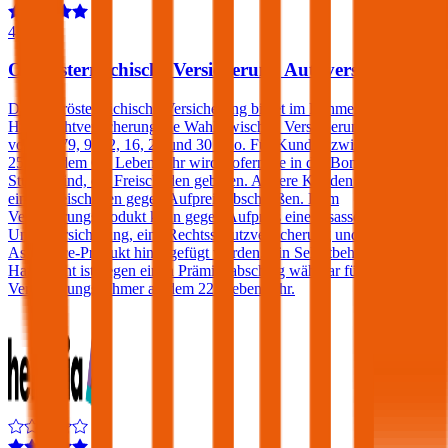
4,5
Oberösterreichische Versicherung Autoversicherung
Die Oberösterreichische Versicherung bietet im Rahmen der Kfz-
Haftpflichtversicherung die Wahl zwischen Versicherungssummen
von € 7,79, 9, 12, 16, 20 und 30 Mio. Für Kunden zwischen dem
25. und dem 69. Lebensjahr wird, sofern sie in der Bonus Malus-
Stufe 0 sind, ein Freischaden geboten. Andere Kunden können
einen Freischaden gegen Aufpreis abschließen. Dem
Versicherungsprodukt kann gegen Aufpreis eine Insassen-
Unfallversicherung, eine Rechtsschutzversicherung und/oder ein
Assistance-Produkt hinzugefügt werden. Ein Selbstbehalt in der
Haftpflicht ist gegen einen Prämienabschlag wählbar für
Versicherungsnehmer ab dem 22. Lebensjahr.