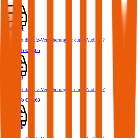
Audi A4
Was kostet die Kfz-Versicherung für einen Audi A4?
Prämie ab
€ 87,05
Audi A3
Was kostet die Kfz-Versicherung für einen Audi A3?
Prämie ab
€ 54,63
Audi A6