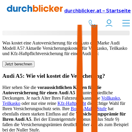
Versicherung
Autoversicherung
Audi
durchblicker.at – Startseite
Kfz Versicherung für Ihren
Audi A5
in Österreich
Was kostet eine Autoversicherung für ein Auto der Marke
Audi
Modell
A5
? Aktuelle Versicherungskosten für Vollkasko, Teilkasko
und Kfz-Haftpflichtversicherung für einen
Audi
A5
:
Jetzt berechnen
Audi
A5
: Wie viel kostet die Versicherung?
Hier sehen Sie die
voraussichtlichen Kosten für die
Autoversicherung für einen
Audi
A5
für unterschiedliche
Deckungen. Je nach Alter Ihres Fahrzeugs kann eine
Vollkasko
,
Teilkasko
oder nur eine reine
Kfz-Haftpflicht
die richtige Wahl für
Ihren Versicherungsschutz sein. Ihre
Bonus-Malus Stufe
hat
ebenfalls einen starken Einfluss auf die
Versicherungsprämie für
Ihren
Audi A5
. Bei der Einsteigerstufe (Bonus Malus Stufe 9)
fallen die Versicherungsprämien deutlich höher aus als zum Beispiel
bei der Nuller Stufe.