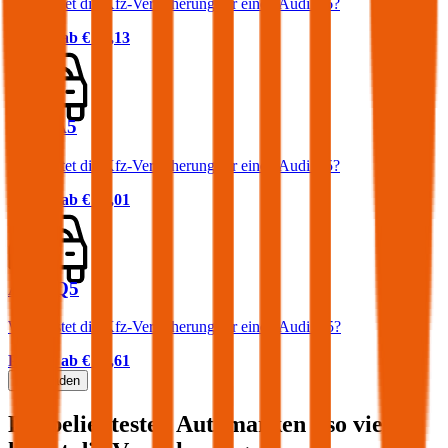
Was kostet die Kfz-Versicherung für einen Audi A6?
Prämie ab
€ 69,13
Audi A5
Was kostet die Kfz-Versicherung für einen Audi A5?
Prämie ab
€ 64,01
Audi Q5
Was kostet die Kfz-Versicherung für einen Audi Q5?
Prämie ab
€ 85,61
Mehr laden
Die beliebtesten Automarken - so viel