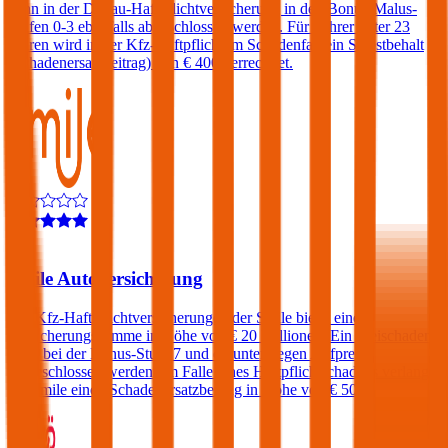
kann in der Donau-Haftpflichtversicherung in den Bonus-Malus-
Stufen 0-3 ebenfalls abgeschlossen werden. Für Fahrer unter 23
Jahren wird in der Kfz-Haftpflicht im Schadenfall ein Selbstbehalt
(Schadenersatzbeitrag) von € 400 verrechnet.
4,6
Smile Autoversicherung
Die Kfz-Haftpflichtversicherungen der Smile bietet eine
Versicherungssumme in Höhe von € 20 Millionen. Ein Freischaden
kann bei der Bonus-Stufe 7 und darunter gegen Aufpreis
eingeschlossen werden. Im Falle eines Haftpflichtschadens verlangt
die Smile einen Schadenersatzbeitrag in Höhe von € 500.