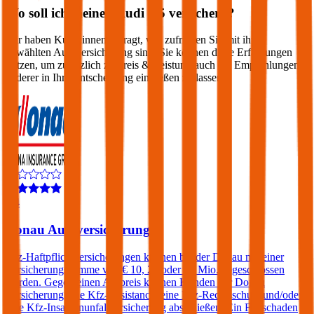
Wo soll ich meinen
Audi
Q5
versichern?
Wir haben Kund:innen befragt, wie zufrieden Sie mit ihrer
gewählten Autoversicherung sind. Sie können diese Erfahrungen
nutzen, um zusätzlich zu Preis & Leistung auch die Empfehlungen
anderer in Ihre Entscheidung einfließen zu lassen:
4,4
Donau Autoversicherung
Kfz-Haftpflichtversicherungen können bei der Donau mit einer
Versicherungssumme von € 10, 20 oder 30 Mio. abgeschlossen
werden. Gegen einen Aufpreis können Kunden der Donau
Versicherung eine Kfz-Assistance, eine Kfz-Rechtsschutz und/oder
eine Kfz-Insassenunfallversicherung abschließen. Ein Freischaden