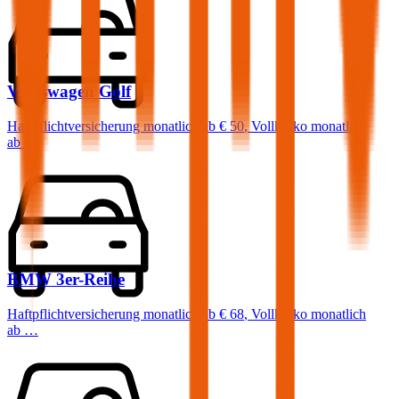
Volkswagen
Golf
Haftpflichtversicherung monatlich ab
€ 50
,
Vollkasko monatlich
ab …
BMW
3er-Reihe
Haftpflichtversicherung monatlich ab
€ 68
,
Vollkasko monatlich
ab …