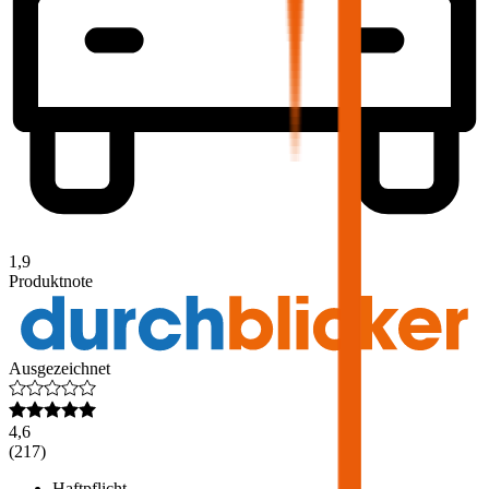
1,9
Produktnote
Ausgezeichnet
4,6
(
217
)
Haftpflicht