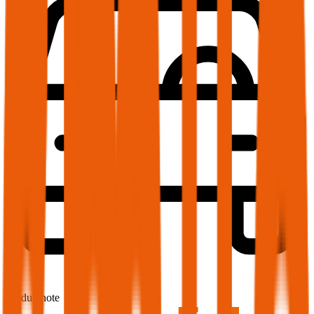
1,7
Produktnote