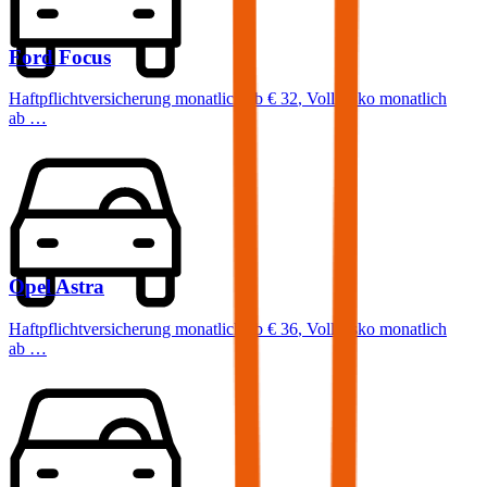
Ford
Focus
Haftpflichtversicherung monatlich ab
€ 32
,
Vollkasko monatlich
ab …
Opel
Astra
Haftpflichtversicherung monatlich ab
€ 36
,
Vollkasko monatlich
ab …