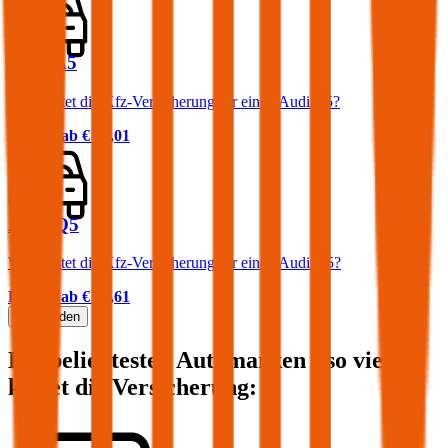
Audi A5
Was kostet die Kfz-Versicherung für einen Audi A5?
Prämie ab
€ 64,01
Audi Q5
Was kostet die Kfz-Versicherung für einen Audi Q5?
Prämie ab
€ 85,61
Mehr laden
Die beliebtesten Automarken - so viel
kostet die Versicherung: