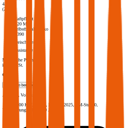
4,6
(
217
)
Haftpflicht
€ 20 Mio.
Selbstbehalt Kasko
€ 390
Freischaden
Assistance
Monatliche Prämie
inkl. mVSt.
€ 118,52
Teilkasko
berechnen
Audi
Q5, Vollkasko
136 PS/100 KW, hybrid, Baujahr 2025,
BM-Stufe
0
,
Versicherungsnehmer 30 Jahre