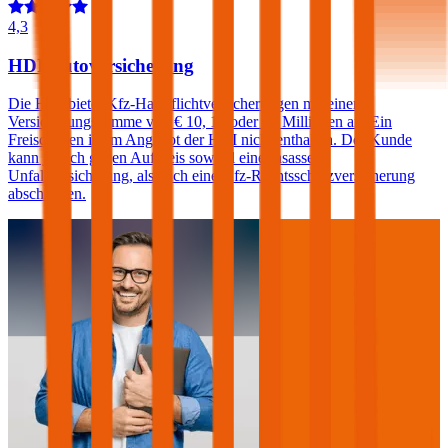
4,3
HDI Autoversicherung
Die HDI bietet Kfz-Haftpflichtversicherungen mit einer
Versicherungssumme von € 10, 15 oder 20 Millionen an. Ein
Freischaden ist im Angebot der HDI nicht enthalten. Der Kunde
kann jedoch gegen Aufpreis sowohl eine Insassen-
Unfallversicherung, als auch eine Kfz-Rechtsschutzversicherung
abschließen.