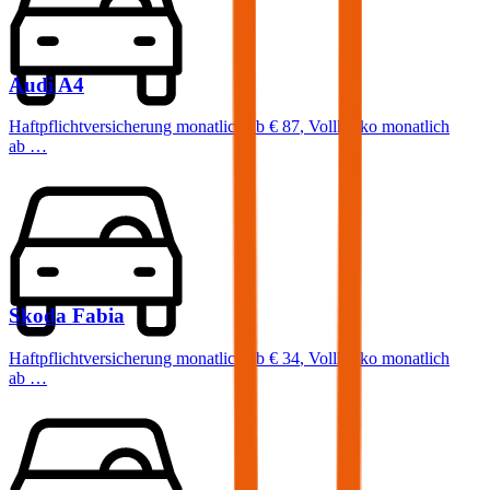
Audi
A4
Haftpflichtversicherung monatlich ab
€ 87
,
Vollkasko monatlich
ab …
Skoda
Fabia
Haftpflichtversicherung monatlich ab
€ 34
,
Vollkasko monatlich
ab …