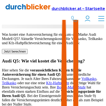
Versicherung
Autoversicherung
Audi
durchblicker.at – Startseite
Kfz Versicherung für Ihren
Audi Q5
in Österreich
Was kostet eine Autoversicherung für ein Auto der Marke
Audi
Modell
Q5
? Aktuelle Versicherungskosten für Vollkasko, Teilkasko
und Kfz-Haftpflichtversicherung für einen
Audi
Q5
:
Jetzt berechnen
Audi
Q5
: Wie viel kostet die Versicherung?
Hier sehen Sie die
voraussichtlichen Kosten für die
Autoversicherung für einen
Audi
Q5
für unterschiedliche
Deckungen. Je nach Alter Ihres Fahrzeugs kann eine
Vollkasko
,
Teilkasko
oder nur eine reine
Kfz-Haftpflicht
die richtige Wahl für
Ihren Versicherungsschutz sein. Ihre
Bonus-Malus Stufe
hat
ebenfalls einen starken Einfluss auf die
Versicherungsprämie für
Ihren
Audi Q5
. Bei der Einsteigerstufe (Bonus Malus Stufe 9)
fallen die Versicherungsprämien deutlich höher aus als zum Beispiel
bei der Nuller Stufe.