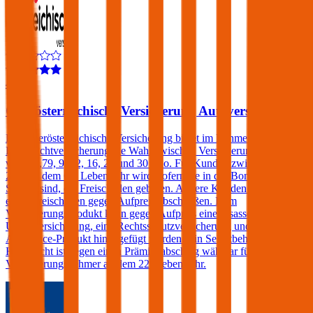
4,5
Oberösterreichische Versicherung Autoversicherung
Die Oberösterreichische Versicherung bietet im Rahmen der Kfz-
Haftpflichtversicherung die Wahl zwischen Versicherungssummen
von € 7,79, 9, 12, 16, 20 und 30 Mio. Für Kunden zwischen dem
25. und dem 69. Lebensjahr wird, sofern sie in der Bonus Malus-
Stufe 0 sind, ein Freischaden geboten. Andere Kunden können
einen Freischaden gegen Aufpreis abschließen. Dem
Versicherungsprodukt kann gegen Aufpreis eine Insassen-
Unfallversicherung, eine Rechtsschutzversicherung und/oder ein
Assistance-Produkt hinzugefügt werden. Ein Selbstbehalt in der
Haftpflicht ist gegen einen Prämienabschlag wählbar für
Versicherungsnehmer ab dem 22. Lebensjahr.