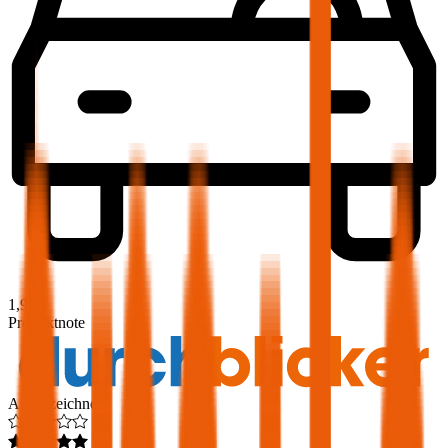
1,9
Produktnote
Ausgezeichnet