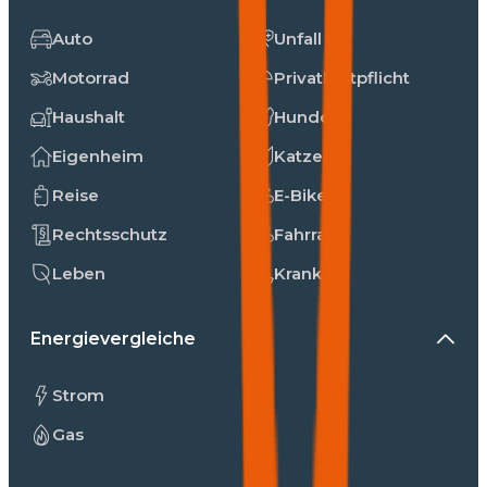
Auto
Unfall
Motorrad
Privathaftpflicht
Haushalt
Hunde
Eigenheim
Katzen
Reise
E-Bike
Rechtsschutz
Fahrrad
Leben
Kranken
Energievergleiche
Strom
Gas