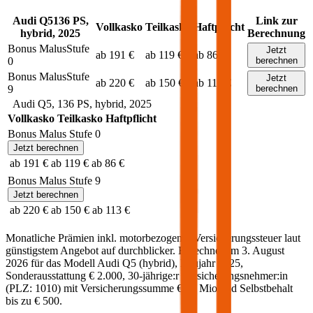
Audi
Q5
136
PS,
Link zur
Vollkasko
Teilkasko
Haftpflicht
hybrid
,
2025
Berechnung
Bonus Malus
Stufe
Jetzt
ab 191 €
ab 119 €
ab 86 €
0
berechnen
Bonus Malus
Stufe
Jetzt
ab 220 €
ab 150 €
ab 113 €
9
berechnen
Audi
Q5
,
136
PS,
hybrid
,
2025
Vollkasko
Teilkasko
Haftpflicht
Bonus Malus Stufe
0
Jetzt berechnen
ab 191 €
ab 119 €
ab 86 €
Bonus Malus Stufe
9
Jetzt berechnen
ab 220 €
ab 150 €
ab 113 €
Monatliche Prämien inkl. motorbezogener Versicherungssteuer laut
günstigstem Angebot auf durchblicker. Berechnet am
3. August
2026
für das Modell
Audi
Q5
(
hybrid
)
, Baujahr
2025
,
Sonderausstattung
€ 2.000
,
30-jährige:r
Versicherungsnehmer:in
(PLZ:
1010
) mit Versicherungssumme
€ 20 Mio
und Selbstbehalt
bis zu
€ 500
.