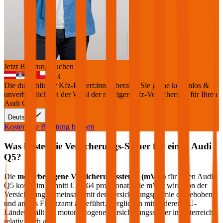
Jetzt Beratung buchen
+
3
Die durchblicker Kfz-Expert:innen beraten Sie gerne kostenlos &
unverbindlich bei der Wahl der richtigen Kfz-Versicherung für Ihren
Audi Q5
.
Deutsch
Kostenlose Beratung buchen
Was kostet die Versicherungs-Steuer für einen
Audi
Q5
?
Die
motorbezogene Versicherungssteuer (mVSt)
für einen
Audi
Q5
kostet im Schnitt €
62,64
pro Monat. Die mVSt wird von der
Versicherung gemeinsam mit der Versicherungsprämie eingehoben
und an das Finanzamt abgeführt. Verglichen mit anderen EU-
Ländern fällt die motorbezogene Versicherungssteuer in Österreich
relativ hoch aus.