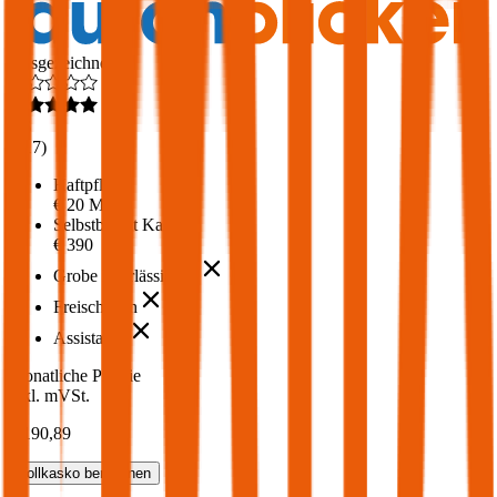
Ausgezeichnet
4,6
(
217
)
Haftpflicht
€ 20 Mio.
Selbstbehalt Kasko
€ 390
Grobe Fahrlässigkeit
Freischaden
Assistance
Monatliche Prämie
inkl. mVSt.
€ 190,89
Vollkasko
berechnen