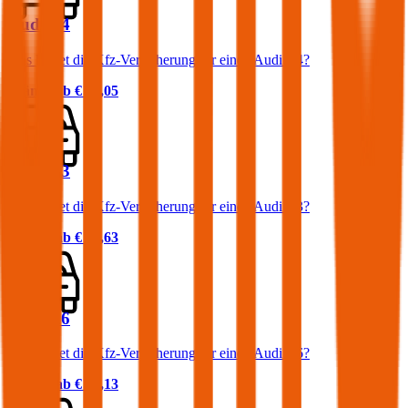
Audi A4
Was kostet die Kfz-Versicherung für einen Audi A4?
Prämie ab
€ 87,05
Audi A3
Was kostet die Kfz-Versicherung für einen Audi A3?
Prämie ab
€ 54,63
Audi A6
Was kostet die Kfz-Versicherung für einen Audi A6?
Prämie ab
€ 69,13