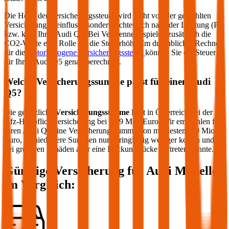
Die Höhe der Versicherungssteuer wird nicht von der gewählten
Versicherung beeinflusst, sondern richtet sich nach der Leistung (PS
bzw. kW) Ihres
Audi
Q5
. Bei Verbrennern spielen zusätzlich die
CO2-Werte eine Rolle für die Steuerhöhe. Im durchblicker Rechner
für die
motorbezogene Versicherungssteuer
können Sie die Steuer
für Ihren
Audi
Q5
genau berechnen.
Welche Versicherungssumme passt für einen
Audi
Q5
?
Die gesetzliche
Versicherungssumme
liegt in Österreich bei der
Kfz-Haftpflichtversicherung bei 7,79 Mio. Euro. Wir empfehlen für
Ihren
Audi
Q5
eine Versicherungssumme von mindestens 20 Mio.
Euro, da niedrigere Summen nur geringfügig weniger kosten und
bei größeren Schäden aber eine Deckungslücke auftreten könnte.
Günstige Versicherung für
Audi
Modelle
im Vergleich: