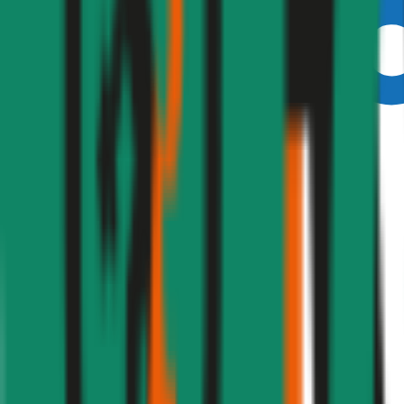
Ausgezeichnet
4,6
(
217
)
Haftpflicht
€ 20 Mio.
Freischaden
Assistance
Monatliche Prämie
inkl. mVSt.
€ 83,65
Haftpflicht
berechnen