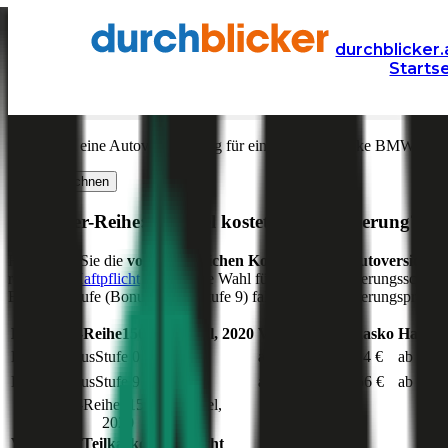
Versicherung
Autoversicherung
BMW
durchblicker.
Starts
Kfz Versicherung für Ihren
BMW 5er-Reihe
in Österr
Was kostet eine Autoversicherung für ein Auto der Marke
BMW
Mod
Jetzt berechnen
BMW
5er-Reihe
: Wie viel kostet die Versicherung?
Hier sehen Sie die
voraussichtlichen Kosten für die Autoversicher
reine
Kfz-Haftpflicht
die richtige Wahl für Ihren Versicherungsschutz 
Einsteigerstufe (Bonus Malus Stufe 9) fallen die Versicherungsprämien
BMW
5er-Reihe
150
PS,
diesel
,
2020
Vollkasko
Teilkasko
Haftpfl
Bonus Malus
Stufe
0
ab 185 €
ab 114 €
ab 84 €
Bonus Malus
Stufe
9
ab 236 €
ab 156 €
ab 118 
BMW
5er-Reihe
,
150
PS,
diesel
,
2020
Vollkasko
Teilkasko
Haftpflicht