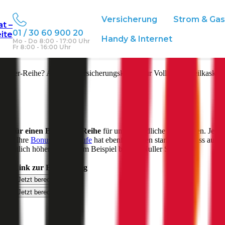
Versicherung
Strom & Ga
at –
01 / 30 60 900 20
eite
eich
Handy & Internet
Mo - Do 8:00 - 17:00 Uhr
Fr 8:00 - 16:00 Uhr
ell
5er-Reihe
? Aktuelle Versicherungskosten für Vollkasko, Teilkasko 
ung für einen
BMW
5er-Reihe
für unterschiedliche Deckungen. Je na
sein. Ihre
Bonus-Malus Stufe
hat ebenfalls einen starken Einfluss auf d
 deutlich höher aus als zum Beispiel bei der Nuller Stufe.
icht
Link zur Berechnung
Jetzt berechnen
€
Jetzt berechnen