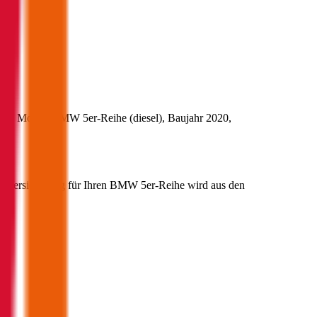
 das Modell
BMW
5er-Reihe
(
diesel
)
, Baujahr
2020
,
00
.
fz-Versicherung für Ihren
BMW
5er-Reihe
wird aus den