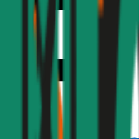
1,9
Produktnote