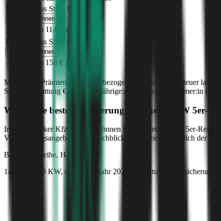
Bonus Malus Stufe
0
Jetzt berechnen
ab 185 €
ab 114 €
ab 84 €
Bonus Malus Stufe
9
Jetzt berechnen
ab 236 €
ab 156 €
ab 118 €
Monatliche Prämien inkl. motorbezogener Versicherungssteuer laut g
Sonderausstattung
€ 2.000
,
30-jährige:r
Versicherungsnehmer:in (PLZ
Was ist die beste Versicherung für einen
BMW
5er-Re
Im durchblicker Kfz-Rechner können Sie für Ihren
BMW
5er-Reihe
d
Versicherungsangeboten im durchblicker Vergleich zusätzlich der Preis
BMW
5er-Reihe, Haftpflicht
149.5 PS/110 KW, diesel, Baujahr 2020,
BM-Stufe
0
, Versicherungs