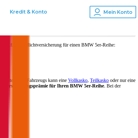
s
Kredit & Konto
Mein Konto
und Kfz-Haftpflichtversicherung für einen
BMW
5er-Reihe
:
ch Alter Ihres Fahrzeugs kann eine
Vollkasko
,
Teilkasko
oder nur eine
ie
Versicherungsprämie für Ihren
BMW 5er-Reihe
. Bei der