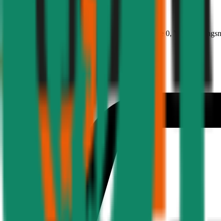
BMW
5er-Reihe, Teilkasko
149.5 PS/110 KW, diesel, Baujahr 2020,
BM-Stufe
0
, Versicherungs