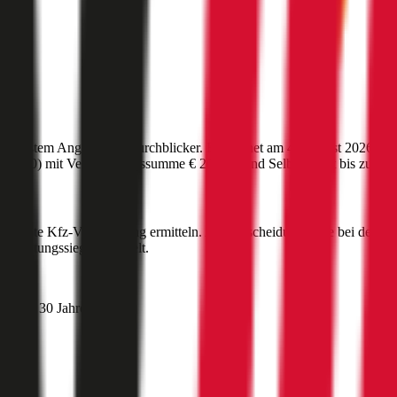
ünstigstem Angebot auf durchblicker. Berechnet am
4. August 2026
für
:
1010
) mit Versicherungssumme
€ 20 Mio
und Selbstbehalt bis zu
€ 5
ihe
?
ie beste Kfz-Versicherung ermitteln. Als Entscheidungshilfe bei der K
-Leistungssieger ermittelt.
nehmer 30 Jahre