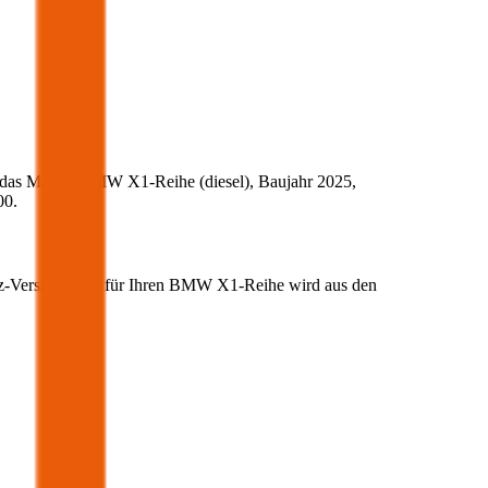
 das Modell
BMW
X1-Reihe
(
diesel
)
, Baujahr
2025
,
00
.
fz-Versicherung für Ihren
BMW
X1-Reihe
wird aus den