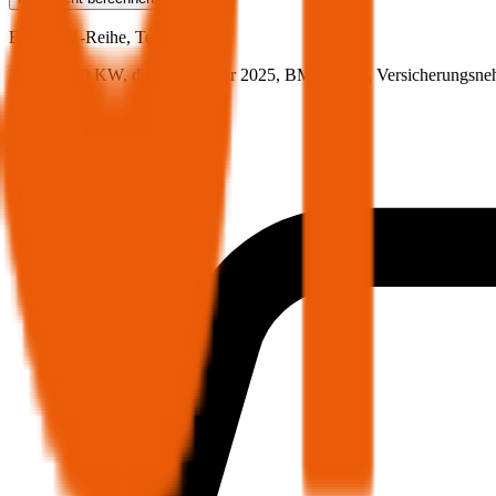
BMW
X1-Reihe, Teilkasko
150 PS/110 KW, diesel, Baujahr 2025,
BM-Stufe
0
, Versicherungsne