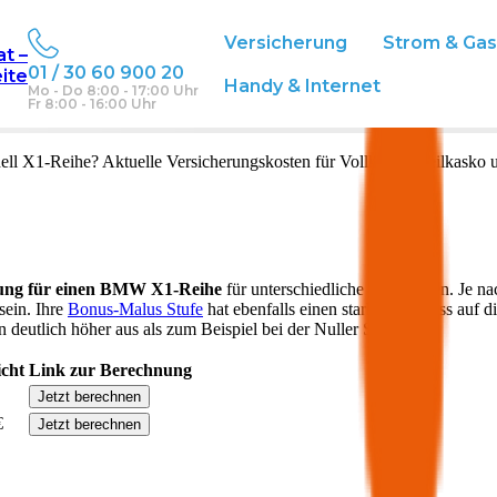
Versicherung
Strom & Ga
at –
01 / 30 60 900 20
eite
eich
Handy & Internet
Mo - Do 8:00 - 17:00 Uhr
Fr 8:00 - 16:00 Uhr
ell
X1-Reihe
? Aktuelle Versicherungskosten für Vollkasko, Teilkasko 
ung für einen
BMW
X1-Reihe
für unterschiedliche Deckungen. Je na
sein. Ihre
Bonus-Malus Stufe
hat ebenfalls einen starken Einfluss auf d
 deutlich höher aus als zum Beispiel bei der Nuller Stufe.
icht
Link zur Berechnung
Jetzt berechnen
€
Jetzt berechnen