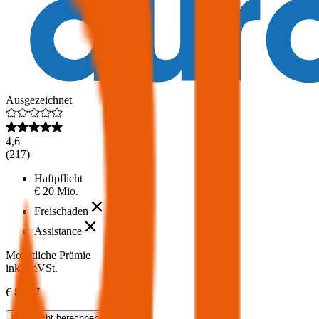
Ausgezeichnet
4,6
(
217
)
Haftpflicht
€ 20 Mio.
Freischaden
Assistance
Monatliche Prämie
inkl. mVSt.
€ 84,17
Haftpflicht
berechnen