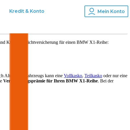
s
Kredit & Konto
Mein Konto
und Kfz-Haftpflichtversicherung für einen
BMW
X1-Reihe
:
ch Alter Ihres Fahrzeugs kann eine
Vollkasko
,
Teilkasko
oder nur eine
ie
Versicherungsprämie für Ihren
BMW X1-Reihe
. Bei der