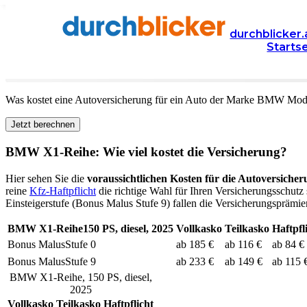
Versicherung
Autoversicherung
BMW
durchblicker.
Starts
Kfz Versicherung für Ihren
BMW X1-Reihe
in Österr
Was kostet eine Autoversicherung für ein Auto der Marke
BMW
Mod
Jetzt berechnen
BMW
X1-Reihe
: Wie viel kostet die Versicherung?
Hier sehen Sie die
voraussichtlichen Kosten für die Autoversicher
reine
Kfz-Haftpflicht
die richtige Wahl für Ihren Versicherungsschutz 
Einsteigerstufe (Bonus Malus Stufe 9) fallen die Versicherungsprämien
BMW
X1-Reihe
150
PS,
diesel
,
2025
Vollkasko
Teilkasko
Haftpfl
Bonus Malus
Stufe
0
ab 185 €
ab 116 €
ab 84 €
Bonus Malus
Stufe
9
ab 233 €
ab 149 €
ab 115 
BMW
X1-Reihe
,
150
PS,
diesel
,
2025
Vollkasko
Teilkasko
Haftpflicht