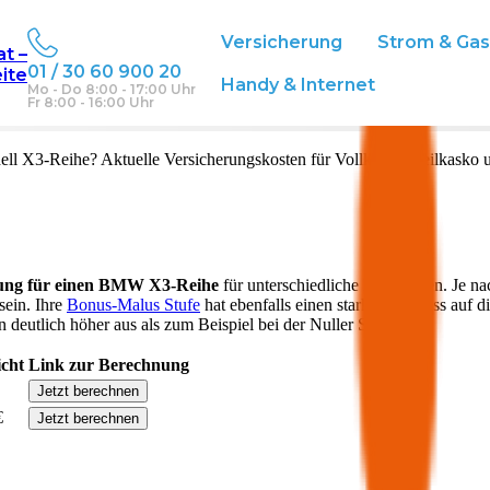
Versicherung
Strom & Ga
at –
01 / 30 60 900 20
eite
eich
Handy & Internet
Mo - Do 8:00 - 17:00 Uhr
Fr 8:00 - 16:00 Uhr
ell
X3-Reihe
? Aktuelle Versicherungskosten für Vollkasko, Teilkasko 
ung für einen
BMW
X3-Reihe
für unterschiedliche Deckungen. Je na
sein. Ihre
Bonus-Malus Stufe
hat ebenfalls einen starken Einfluss auf d
 deutlich höher aus als zum Beispiel bei der Nuller Stufe.
icht
Link zur Berechnung
Jetzt berechnen
€
Jetzt berechnen