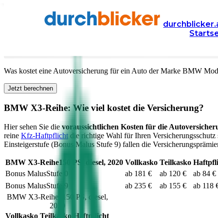
Versicherung
Autoversicherung
BMW
durchblicker.
Starts
Kfz Versicherung für Ihren
BMW X3-Reihe
in Österr
Was kostet eine Autoversicherung für ein Auto der Marke
BMW
Mod
Jetzt berechnen
BMW
X3-Reihe
: Wie viel kostet die Versicherung?
Hier sehen Sie die
voraussichtlichen Kosten für die Autoversicher
reine
Kfz-Haftpflicht
die richtige Wahl für Ihren Versicherungsschutz 
Einsteigerstufe (Bonus Malus Stufe 9) fallen die Versicherungsprämien
BMW
X3-Reihe
150
PS,
diesel
,
2020
Vollkasko
Teilkasko
Haftpfl
Bonus Malus
Stufe
0
ab 181 €
ab 120 €
ab 84 €
Bonus Malus
Stufe
9
ab 235 €
ab 155 €
ab 118 
BMW
X3-Reihe
,
150
PS,
diesel
,
2020
Vollkasko
Teilkasko
Haftpflicht