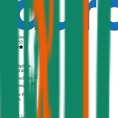
Ausgezeichnet
4,6
(
217
)
Haftpflicht
€ 20 Mio.
Freischaden
Assistance
Monatliche Prämie
inkl. mVSt.
€ 83,65
Haftpflicht
berechnen