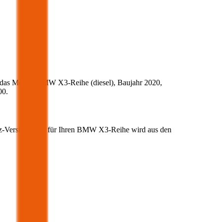
 das Modell
BMW
X3-Reihe
(
diesel
)
, Baujahr
2020
,
00
.
fz-Versicherung für Ihren
BMW
X3-Reihe
wird aus den