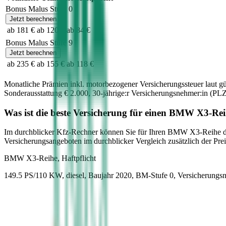
Bonus Malus Stufe
0
Jetzt berechnen
ab 181 €
ab 120 €
ab 84 €
Bonus Malus Stufe
9
Jetzt berechnen
ab 235 €
ab 155 €
ab 118 €
Monatliche Prämien inkl. motorbezogener Versicherungssteuer laut g
Sonderausstattung
€ 2.000
,
30-jährige:r
Versicherungsnehmer:in (PLZ
Was ist die beste Versicherung für einen
BMW
X3-Rei
Im durchblicker Kfz-Rechner können Sie für Ihren
BMW
X3-Reihe
d
Versicherungsangeboten im durchblicker Vergleich zusätzlich der Preis
BMW
X3-Reihe, Haftpflicht
149.5 PS/110 KW, diesel, Baujahr 2020,
BM-Stufe
0
, Versicherungs