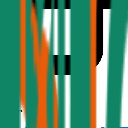
1,9
Produktnote