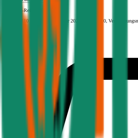
BMW
X3-Reihe, Teilkasko
149.5 PS/110 KW, diesel, Baujahr 2020,
BM-Stufe
0
, Versicherungs