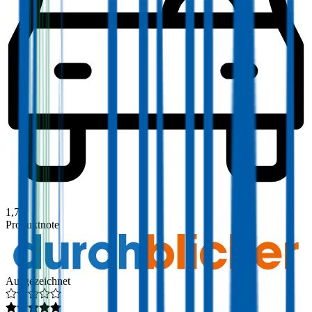
1,7
Produktnote
Ausgezeichnet