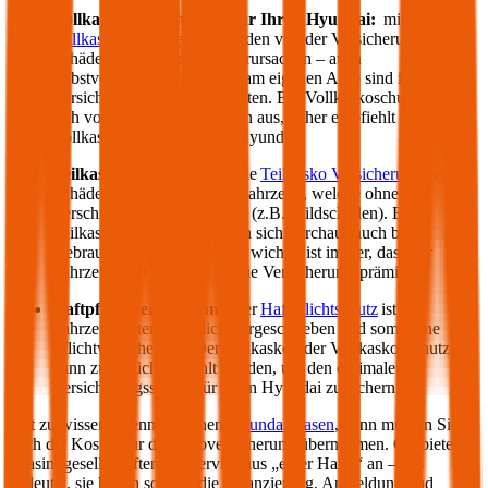
Vollkasko Versicherung für Ihren
Hyundai
:
mit der
Vollkasko Versicherung
werden von der Versicherung
Schäden gedeckt, die Sie verursachen – auch
selbstverschuldete Schäden am eigenen Auto sind im
Versicherungsumfang enthalten. Ein Vollkaskoschutz zahlt
sich vor allem bei Neuwägen aus, daher empfiehlt sich die
Vollkasko für einen neuen
Hyundai
.
Teilkasko Versicherung:
die
Teilkasko Versicherung
deckt
Schäden an Ihrem eigenen Fahrzeug, welche ohne Ihr
Verschulden entstanden sind (z.B. Wildschäden). Eine
Teilkasko Versicherung kann sich durchaus auch bei
Gebrauchtwägen auszahlen: wichtig ist immer, dass der
Fahrzeugwert höher ist als die Versicherungsprämie.
Haftpflichtversicherung
: der
Haftpflichtschutz
ist für
Fahrzeughalter gesetzlich vorgeschrieben und somit eine
Pflichtversicherung. Der Teilkasko oder Vollkasko Schutz
kann zusätzlich gewählt werden, um den optimalen
Versicherungsschutz für Ihren
Hyundai
zu sichern.
Gut zu wissen: Wenn Sie einen
Hyundai
leasen
, dann müssen Sie
auch die Kosten für die Autoversicherung übernehmen. Oft bieten
Leasinggesellschaften ein Service aus „einer Hand“ an – das
bedeutet, sie bieten sowohl die Finanzierung, Anmeldung und