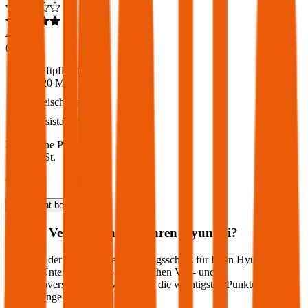
4,6
(
216
)
Haftpflicht
€ 20 Mio.
Freischaden
Assistance
Monatliche Prämie
inkl. mVSt.
€ 61,11
Haftpflicht
berechnen
Welche Versicherung für Ihren
Hyundai
?
Wie sieht der optimale Versicherungsschutz für Ihren
Hyundai
aus?
Welche Unterschiede gibt es zwischen Voll- und
Teilkaskoversicherung? Wir haben die wichtigsten Punkte für Sie
zusammengefasst: