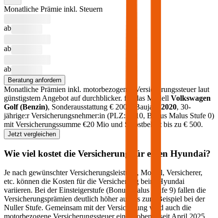
Monatliche Prämie inkl. Steuern
ab
ab
ab
Beratung anfordern
Monatliche Prämien inkl. motorbezogener Versicherungssteuer laut
günstigstem Angebot auf durchblicker.
für das Modell
Volkswagen
Golf
(
Benzin
)
, Sonderausstattung €
2000
, Baujahr
2020
, 30-
jährige:r Versicherungsnehmer:in (PLZ:
1010
, Bonus Malus Stufe
0
)
mit Versicherungssumme €
20 Mio
und Selbstbehalt bis zu €
500
.
Jetzt vergleichen
Wie viel kostet die Versicherung für einen
Hyundai
?
Je nach gewünschter Versicherungsleistung, Modell, Versicherer,
etc. können die Kosten für die Versicherung beim
Hyundai
variieren. Bei der Einsteigerstufe (Bonus Malus Stufe 9) fallen die
Versicherungsprämien deutlich höher aus als zum Beispiel bei der
Nuller Stufe. Gemeinsam mit der Versicherung wird auch die
motorbezogene Versicherungssteuer eingehoben – seit April 2025