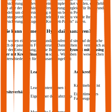
Versicherung an. Bevor Sie ein Komplettpaket wählen, empfiehlt
sich aber der unabhängige Versicherungsvergleich für Ihr
Hyundai
Modell, um die Versicherung mit dem besten Preis-
Leistungsverhältnis zu ermitteln und nicht zu viel für Ihre
Versicherung im Zuge des „Komplett-Pakets“ zahlen.
Wie kann ich meinen
Hyundai
finanzieren?
Sie wollen einen neuen
Hyundai
kaufen und sind auf der Suche
nach der passenden Finanzierung? Dann stehen Sie vermutlich auch
vor der Entscheidung, ob Sie Ihren neuen
Hyundai
mit Leasing
oder mit Kredit finanzieren
sollen. Wir haben die wesentlichen
Unterschiede kurz für Sie zusammengefasst:
Leasing
Autokredit
Kreditnehmer ist
Leasingunternehmen ist
Besitzverhältnis
Eigentümer des
Eigentümer des Fahrzeugs
Fahrzeugs
Monatliche Leasingrate,