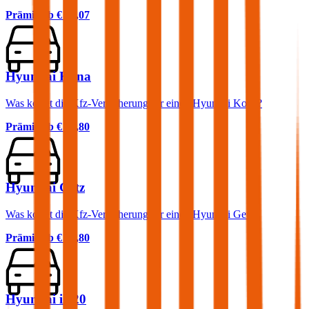
Prämie ab
€ 31,07
Hyundai Kona
Was kostet die Kfz-Versicherung für einen Hyundai Kona?
Prämie ab
€ 24,80
Hyundai Getz
Was kostet die Kfz-Versicherung für einen Hyundai Getz?
Prämie ab
€ 33,80
Hyundai iX20