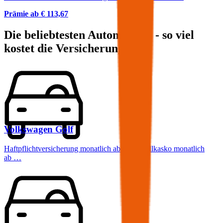
Prämie ab
€ 113,67
Die beliebtesten Automarken - so viel
kostet die Versicherung:
Volkswagen
Golf
Haftpflichtversicherung monatlich ab
€ 50
,
Vollkasko monatlich
ab …