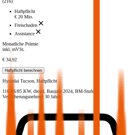
(
216
)
Haftpflicht
€ 20 Mio.
Freischaden
Assistance
Monatliche Prämie
inkl. mVSt.
€ 34,92
Haftpflicht
berechnen
Hyundai
Tucson, Haftpflicht
116 PS/85 KW, diesel, Baujahr 2024,
BM-Stufe
0
,
Versicherungsnehmer 30 Jahre