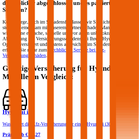
durchblicker abgeschlossen und es passiert ein
Schaden?
Keine Sorge, auch im Schadensfall lassen wir Sie nicht im Regen
stehen! Gemeinsam mit unserem Partner Schaden-Manager sorgen
wir für eine einfache, schnelle und vor allem unbürokratische
Abwicklung des Versicherungsschadens bei Ihrem
Hyundai
.
Optimal versichert und bestens abgesichert im Schadensfall –
erfahren Sie mehr zum
durchblicker Service bei Kfz-
Versicherungsschäden
.
Günstige Versicherung für
Hyundai
Modelle im Vergleich:
Hyundai i30
Was kostet die Kfz-Versicherung für einen Hyundai i30?
Prämie ab
€ 45,27