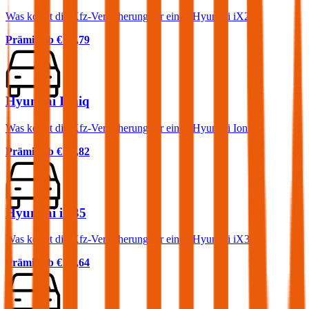
Was kostet die Kfz-Versicherung für einen Hyundai iX20?
Prämie ab
€ 40,79
Hyundai Ioniq
Was kostet die Kfz-Versicherung für einen Hyundai Ioniq?
Prämie ab
€ 19,82
Hyundai iX35
Was kostet die Kfz-Versicherung für einen Hyundai iX35?
Prämie ab
€ 48,64