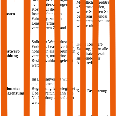
Monatliche Kreditrate
evtl. Sonderzahlungen;
- Sie entscheiden,
Kosten für die
welche Schäden Sie
Kosten
Instandhaltung des
bei Ihrem
Hyundai
Fahrzeugs zum im
reparieren lassen und
Leasingvertrag
welche nicht
vereinbarten Zustand
Sollte der Wertverlust am
Keine Restwert-
Ende des Leasingvertrags
Zahlung, wenn alle
Restwert-
höher sein als ursprünglich
Kreditraten bezahlt
Zahlung
vereinbart, muss eine
sind, endet der
Restwertzahlung geleistet
Autokredit
werden
Im Leasingvertrag wird
eine Kilometer
Kilometer
Begrenzung festgelegt, bei
Keine Begrenzung
Begrenzung
Überschreitung kann eine
Nachzahlung eingefordert
werden