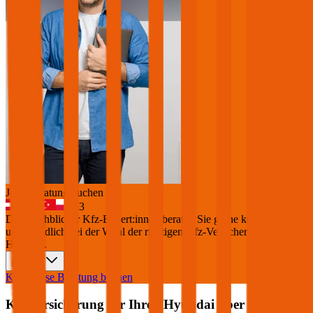
Jetzt Beratung buchen
+
3
Die durchblicker Kfz-Expert:innen beraten Sie gerne kostenlos &
unverbindlich bei der Wahl der richtigen Kfz-Versicherung für Ihren
Hyundai
.
Deutsch
Kostenlose Beratung buchen
Kfz Versicherung für Ihren
Hyundai
über