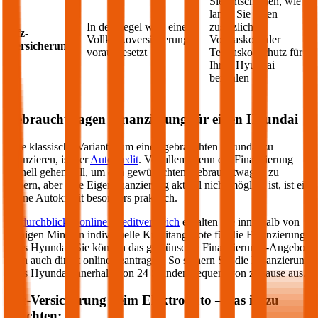
Sie entscheiden, wie
lange Sie einen
In der Regel wird eine
zusätzlichen
Kfz-
Vollkaskoversicherung
Vollkasko- oder
Versicherung
vorausgesetzt
Teilkasko-Schutz für
Ihren
Hyundai
bezahlen
Gebrauchtwagen Finanzierung für einen
Hyundai
Eine klassische Variante, um einen gebrauchten
Hyundai
zu
finanzieren, ist der
Autokredit
. Vor allem wenn die Finanzierung
schnell gehen soll, um den gewünschten Gebrauchtwagen zu
sichern, aber eine Eigenfinanzierung aktuell nicht möglich ist, ist ein
online Autokredit besonders praktisch.
Im
durchblicker online Kreditvergleich
erhalten Sie innerhalb von
wenigen Minuten individuelle Kreditangebote für die Finanzierung
Ihres
Hyundai
. Sie können das gewünschte Finanzierungs-Angebot
dann auch direkt online beantragen. So sichern Sie die Finanzierung
Ihres
Hyundai
innerhalb von 24 Stunden bequem von zuhause aus.
Kfz-Versicherung beim Elektroauto – das ist zu
beachten: