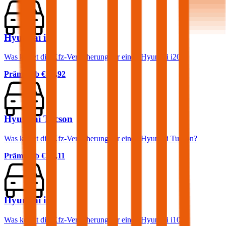
Hyundai i20
Was kostet die Kfz-Versicherung für einen Hyundai i20?
Prämie ab
€ 34,92
Hyundai Tucson
Was kostet die Kfz-Versicherung für einen Hyundai Tucson?
Prämie ab
€ 61,11
Hyundai i10
Was kostet die Kfz-Versicherung für einen Hyundai i10?