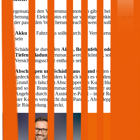
Im Gegensatz zu den Verbrennungsmotoren gibt es bei der
Versicherung für Elektroautos ein paar wichtige Punkte, die bei der
Wahl der passenden Versicherung beachtet werden sollten:
Akku
des Fahrzeugs sollte durch die Versicherung gedeckt
sein
Schäden die durch den
Akku, Bedienfehler oder
Tiefenentladung
verursacht werden können, sollten im
Versicherungsschutz enthalten sein
Abschleppen und Schäden aus Brand
sollten ebenfalls
gedeckt sein. Besonders kritisch kann es werden, wenn auf
Grund von falschem Abschleppen ein Kurzschluss entsteht
und so ein Brand verursacht wird. Achten Sie auch auf die
Angebote durch ein Assistance-Paket – in der Regel werden
hier Kosten verursacht durch Pannen, Abschleppen oder auch
für Rückholung gedeckt.