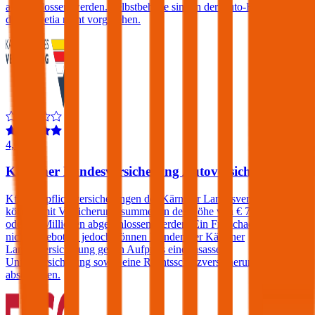
abgeschlossen werden. Selbstbehalte sind in der Auto-Haftpflicht
der Helvetia nicht vorgesehen.
4,0
Kärntner Landesversicherung Autoversicherung
Kfz-Haftpflichtversicherungen der Kärntner Landesversicherung
können mit Versicherungssummen in der Höhe von € 7,6, 10, 15
oder 20 Millionen abgeschlossen werden. Ein Freischaden wird
nicht angeboten, jedoch können Kunden der Kärntner
Landesversicherung gegen Aufpreis eine Insassen-
Unfallversicherung sowie eine Rechtsschutzversicherung
abschließen.