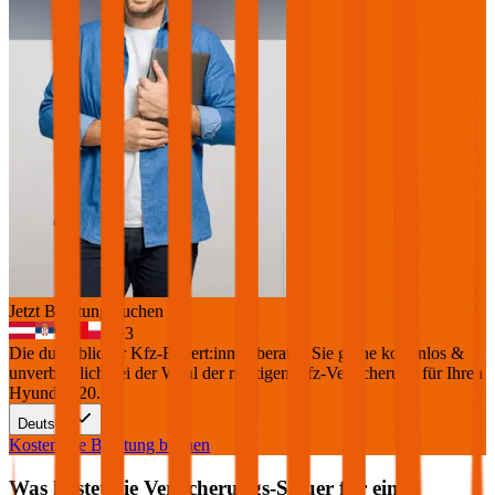
Jetzt Beratung buchen
+
3
Die durchblicker Kfz-Expert:innen beraten Sie gerne kostenlos &
unverbindlich bei der Wahl der richtigen Kfz-Versicherung für Ihren
Hyundai i20
.
Deutsch
Kostenlose Beratung buchen
Was kostet die Versicherungs-Steuer für einen