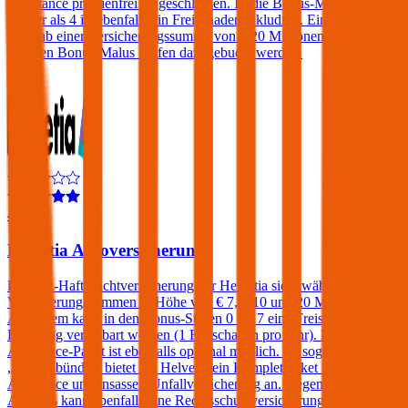
Assistance prämienfrei eingeschlossen. Ist die Bonus-Malus Stufe
kleiner als 4 ist ebenfalls ein Freischaden inkludiert. Ein Freischaden
kann ab einer Versicherungssumme von € 20 Millionen auch bei
höheren Bonus-Malus Stufen dazugebucht werden.
4,4
Helvetia Autoversicherung
Die Kfz-Haftpflichtversicherung der Helvetia sieht wählbare
Versicherungssummen in Höhe von € 7,6, 10 und 20 Millionen vor.
Außerdem kann in den Bonus-Stufen 0 bis 7 eine Freischaden-
Regelung vereinbart werden (1 Freischaden pro Jahr). Ein
Assistance-Paket ist ebenfalls optional möglich. Im sogenannten
„Europabündel“ bietet die Helvetia ein Komplettpaket inklusive
Assistance und Insassen-Unfallversicherung an. Gegen einen
Aufpreis kann ebenfalls eine Rechtsschutzversicherung