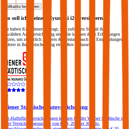
Vollkasko
berechnen
Wo soll ich meinen
Hyundai
i20
versichern?
Wir haben Kund:innen befragt, wie zufrieden Sie mit ihrer
gewählten Autoversicherung sind. Sie können diese Erfahrungen
nutzen, um zusätzlich zu Preis & Leistung auch die Empfehlungen
anderer in Ihre Entscheidung einfließen zu lassen:
3,9
Wiener Städtische Autoversicherung
Kfz-Haftpflichtversicherungen können bei der Wiener Städtische mit
einer Versicherungssumme von € 10, 20 oder 30 Mio.
abgeschlossen werden. Bei einer Versicherungssumme von € 20