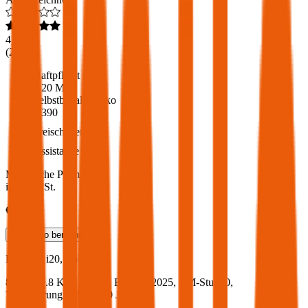
4,6
(
216
)
Haftpflicht
€ 20 Mio.
Selbstbehalt Kasko
€ 390
Freischaden
Assistance
Monatliche Prämie
inkl. mVSt.
€ 53,14
Teilkasko
berechnen
Hyundai
i20, Vollkasko
84 PS/61.8 KW, benzin, Baujahr 2025,
BM-Stufe
0
,
Versicherungsnehmer 30 Jahre