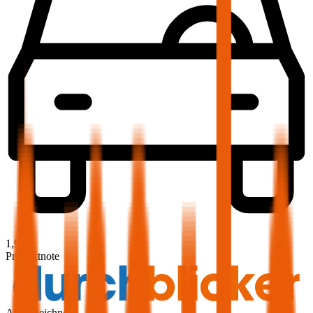
1,9
Produktnote
Ausgezeichnet