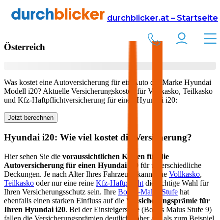
Versicherung
Autoversicherung
Hyundai
durchblicker.at – Startseite
Kfz Versicherung für Ihren
Hyundai i20
in
Österreich
Was kostet eine Autoversicherung für ein Auto der Marke
Hyundai
Modell
i20
? Aktuelle Versicherungskosten für Vollkasko, Teilkasko
und Kfz-Haftpflichtversicherung für einen
Hyundai
i20
:
Jetzt berechnen
Hyundai
i20
: Wie viel kostet die Versicherung?
Hier sehen Sie die
voraussichtlichen Kosten für die
Autoversicherung für einen
Hyundai
i20
für unterschiedliche
Deckungen. Je nach Alter Ihres Fahrzeugs kann eine
Vollkasko
,
Teilkasko
oder nur eine reine
Kfz-Haftpflicht
die richtige Wahl für
Ihren Versicherungsschutz sein. Ihre
Bonus-Malus Stufe
hat
ebenfalls einen starken Einfluss auf die
Versicherungsprämie für
Ihren
Hyundai i20
. Bei der Einsteigerstufe (Bonus Malus Stufe 9)
fallen die Versicherungsprämien deutlich höher aus als zum Beispiel