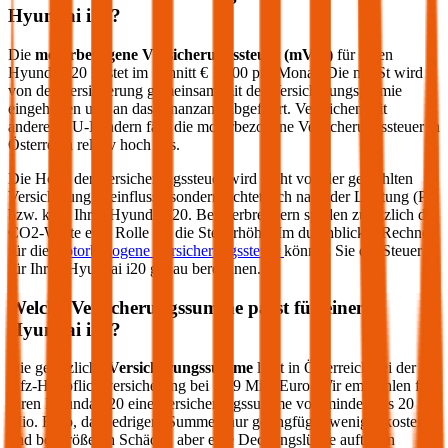
Hyundai
i20
?
Die
motorbezogene Versicherungssteuer (mVSt)
für einen
Hyundai
i20
kostet im Schnitt €
18,00
pro Monat. Die mVSt wird
von der Versicherung gemeinsam mit der Versicherungsprämie
eingehoben und an das Finanzamt abgeführt. Verglichen mit
anderen EU-Ländern fällt die motorbezogene Versicherungssteuer in
Österreich relativ hoch aus.
Die Höhe der Versicherungssteuer wird nicht von der gewählten
Versicherung beeinflusst, sondern richtet sich nach der Leistung (PS
bzw. kW) Ihres
Hyundai
i20
. Bei Verbrennern spielen zusätzlich die
CO2-Werte eine Rolle für die Steuerhöhe. Im durchblicker Rechner
für die
motorbezogene Versicherungssteuer
können Sie die Steuer
für Ihren
Hyundai
i20
genau berechnen.
Welche Versicherungssumme passt für einen
Hyundai
i20
?
Die gesetzliche
Versicherungssumme
liegt in Österreich bei der
Kfz-Haftpflichtversicherung bei 7,79 Mio. Euro. Wir empfehlen für
Ihren
Hyundai
i20
eine Versicherungssumme von mindestens 20
Mio. Euro, da niedrigere Summen nur geringfügig weniger kosten
und bei größeren Schäden aber eine Deckungslücke auftreten