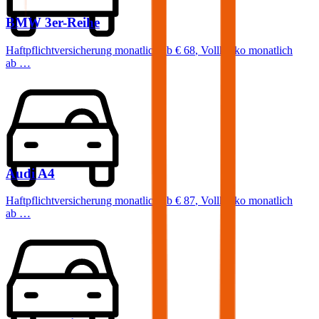
BMW
3er-Reihe
Haftpflichtversicherung monatlich ab
€ 68
,
Vollkasko monatlich
ab …
Audi
A4
Haftpflichtversicherung monatlich ab
€ 87
,
Vollkasko monatlich
ab …