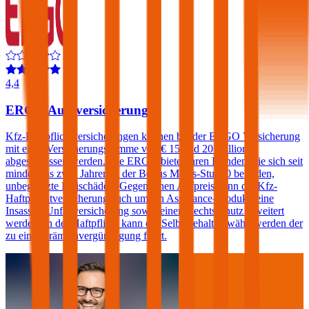
4,4
ERGO Autoversicherung
Kfz-Haftpflichtversicherungen können bei der ERGO Versicherung
mit einer Versicherungssumme von € 15 und 20 Millionen
abgeschlossen werden. Die ERGO bietet ihren Kunden, die sich seit
mindestens zwei Jahren in der Bonus Malus-Stufe 0 befinden,
unbegrenzte Freischäden. Gegen einen Aufpreis kann die Kfz-
Haftpflichtversicherung auch um ein Assistance-Produkt, eine
Insassen-Unfallversicherung sowie einen Rechtsschutz erweitert
werden. In der Haftpflicht kann ein Selbstbehalt gewählt werden der
zu einer Prämienvergünstigung führt.