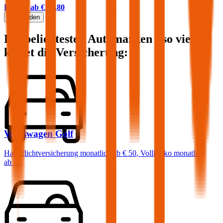
Prämie ab
€ 24,80
Mehr laden
Die beliebtesten Automarken - so viel
kostet die Versicherung:
Volkswagen
Golf
Haftpflichtversicherung monatlich ab
€ 50
,
Vollkasko monatlich
ab …