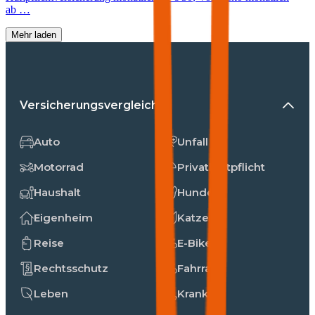
ab …
Mehr laden
Versicherungsvergleiche
Auto
Unfall
Motorrad
Privathaftpflicht
Haushalt
Hunde
Eigenheim
Katzen
Reise
E-Bike
Rechtsschutz
Fahrrad
Leben
Kranken