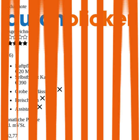
1,7
Produktnote
Ausgezeichnet
4,6
(
216
)
Haftpflicht
€ 20 Mio.
Selbstbehalt Kasko
€ 390
Grobe Fahrlässigkeit
Freischaden
Assistance
Monatliche Prämie
inkl. mVSt.
€ 82,77