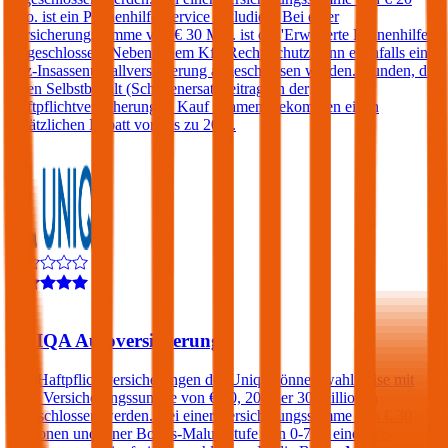
Mio. ist ein Pannenhilfe-Service inkludiert. Bei einer
Versicherungssumme von € 30 Mio. ist die 'Erweiterte Pannenhilfe'
eingeschlossen. Neben einem Kfz-Rechtsschutz kann ebenfalls eine
Kfz-Insassenunfallversicherung abgeschlossen werden. Kunden, die
einen Selbstbehalt (Schadenersatzbeitrag) in der
Haftpflichtversicherung in Kauf nehmen, bekommen einen
zusätzlichen Rabatt von bis zu 20%.
4,3
UNIQA Autoversicherung
Kfz-Haftpflichtversicherungen der Uniqa können wahlweise mit
einer Versicherungssumme von € 10, 20 oder 30 Millionen
abgeschlossen werden. Bei einer Versicherungssumme von € 30
Millionen und einer Bonus-Malus Stufe von 0-7 ist eine Kfz-