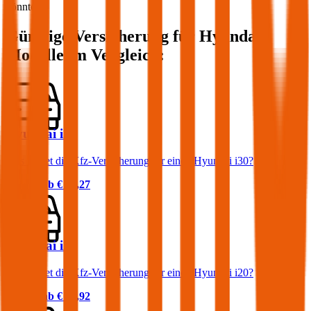
könnte.
Günstige Versicherung für
Hyundai
Modelle im Vergleich:
Hyundai i30
Was kostet die Kfz-Versicherung für einen Hyundai i30?
Prämie ab
€ 45,27
Hyundai i20
Was kostet die Kfz-Versicherung für einen Hyundai i20?
Prämie ab
€ 34,92