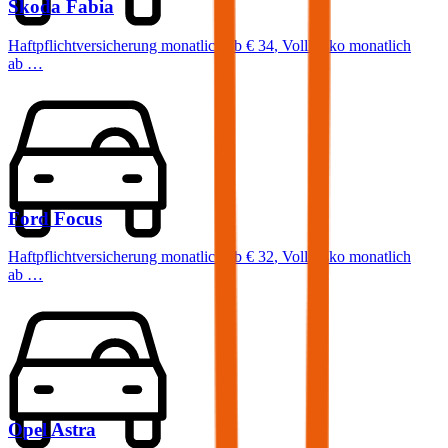
Skoda
Fabia
Haftpflichtversicherung monatlich ab
€ 34
,
Vollkasko monatlich
ab …
Ford
Focus
Haftpflichtversicherung monatlich ab
€ 32
,
Vollkasko monatlich
ab …
Opel
Astra