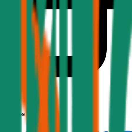
1,7
Produktnote