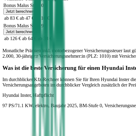
Bonus Malus Stufe
0
Jetzt berechnen
ab 83 €
ab 47 €
ab 16 €
Bonus Malus Stufe
9
Jetzt berechnen
ab 126 €
ab 64 €
ab 38 €
Monatliche Prämien inkl. motorbezogener Versicherungssteuer laut g
2.000
,
30-jährige:r
Versicherungsnehmer:in (PLZ:
1010
) mit Versic
Was ist die beste Versicherung für einen
Hyundai
Inst
Im durchblicker Kfz-Rechner können Sie für Ihren
Hyundai
Inster
die
Versicherungsangeboten im durchblicker Vergleich zusätzlich der Preis
Hyundai
Inster, Haftpflicht
97 PS/71.1 KW, elektro, Baujahr 2025,
BM-Stufe
0
, Versicherungsn