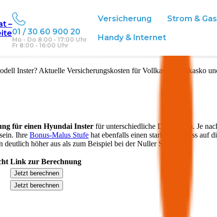
Versicherung
Strom & Ga
at –
01 / 30 60 900 20
eite
ich
Handy & Internet
Mo - Do 8:00 - 17:00 Uhr
Fr 8:00 - 16:00 Uhr
dell
Inster
? Aktuelle Versicherungskosten für Vollkasko, Teilkasko un
ung für einen
Hyundai
Inster
für unterschiedliche Deckungen. Je nac
sein. Ihre
Bonus-Malus Stufe
hat ebenfalls einen starken Einfluss auf d
 deutlich höher aus als zum Beispiel bei der Nuller Stufe.
cht
Link zur Berechnung
Jetzt berechnen
Jetzt berechnen