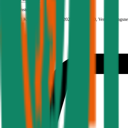
Hyundai
Inster, Teilkasko
97 PS/71.1 KW, elektro, Baujahr 2025,
BM-Stufe
0
, Versicherungsn