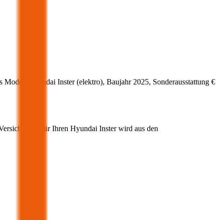
s Modell
Hyundai
Inster
(
elektro
)
, Baujahr
2025
, Sonderausstattung
€
-Versicherung für Ihren
Hyundai
Inster
wird aus den