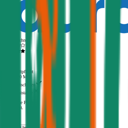
Ausgezeichnet
4,5
(
510
)
Haftpflicht
€ 20 Mio.
Freischaden
Assistance
Monatliche Prämie
inkl. mVSt.
€ 16,14
Haftpflicht
berechnen