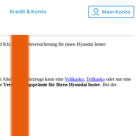
s
Kredit & Konto
Mein Konto
d Kfz-Haftpflichtversicherung für einen
Hyundai
Inster
:
h Alter Ihres Fahrzeugs kann eine
Vollkasko
,
Teilkasko
oder nur eine
ie
Versicherungsprämie für Ihren
Hyundai Inster
. Bei der