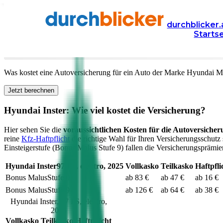
Versicherung
Autoversicherung
Hyundai
durchblicker.
Starts
Kfz Versicherung für Ihren
Hyundai Inster
in Österre
Was kostet eine Autoversicherung für ein Auto der Marke
Hyundai
Mo
Jetzt berechnen
Hyundai
Inster
: Wie viel kostet die Versicherung?
Hier sehen Sie die
voraussichtlichen Kosten für die Autoversicher
reine
Kfz-Haftpflicht
die richtige Wahl für Ihren Versicherungsschutz 
Einsteigerstufe (Bonus Malus Stufe 9) fallen die Versicherungsprämien
Hyundai
Inster
97
PS,
elektro
,
2025
Vollkasko
Teilkasko
Haftpfli
Bonus Malus
Stufe
0
ab 83 €
ab 47 €
ab 16 €
Bonus Malus
Stufe
9
ab 126 €
ab 64 €
ab 38 €
Hyundai
Inster
,
97
PS,
elektro
,
2025
Vollkasko
Teilkasko
Haftpflicht