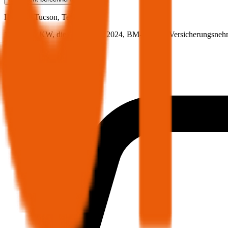
Hyundai
Tucson, Teilkasko
116 PS/85 KW, diesel, Baujahr 2024,
BM-Stufe
0
, Versicherungsneh