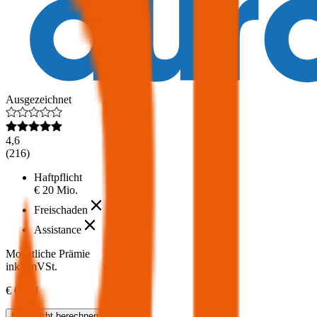
Ausgezeichnet
4,6
(
216
)
Haftpflicht
€ 20 Mio.
Freischaden
Assistance
Monatliche Prämie
inkl. mVSt.
€ 61,11
Haftpflicht
berechnen