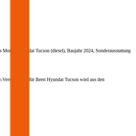
s Modell
Hyundai
Tucson
(
diesel
)
, Baujahr
2024
, Sonderausstattung
z-Versicherung für Ihren
Hyundai
Tucson
wird aus den