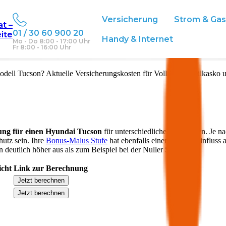
Versicherung
Strom & Ga
at –
01 / 30 60 900 20
eite
eich
Handy & Internet
Mo - Do 8:00 - 17:00 Uhr
Fr 8:00 - 16:00 Uhr
dell
Tucson
? Aktuelle Versicherungskosten für Vollkasko, Teilkasko 
ung für einen
Hyundai
Tucson
für unterschiedliche Deckungen. Je na
hutz sein. Ihre
Bonus-Malus Stufe
hat ebenfalls einen starken Einfluss 
 deutlich höher aus als zum Beispiel bei der Nuller Stufe.
icht
Link zur Berechnung
Jetzt berechnen
Jetzt berechnen