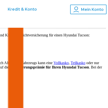
s
Kredit & Konto
Mein Konto
und Kfz-Haftpflichtversicherung für einen
Hyundai
Tucson
:
ch Alter Ihres Fahrzeugs kann eine
Vollkasko
,
Teilkasko
oder nur
auf die
Versicherungsprämie für Ihren
Hyundai Tucson
. Bei der