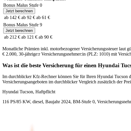
Bonus Malus Stufe
0
Jetzt berechnen
ab 142 €
ab 92 €
ab 61 €
Bonus Malus Stufe
9
Jetzt berechnen
ab 212 €
ab 121 €
ab 90 €
Monatliche Prämien inkl. motorbezogener Versicherungssteuer laut g
€ 2.000
,
30-jährige:r
Versicherungsnehmer:in (PLZ:
1010
) mit Versi
Was ist die beste Versicherung für einen
Hyundai
Tuc
Im durchblicker Kfz-Rechner können Sie für Ihren
Hyundai
Tucson
d
Versicherungsangeboten im durchblicker Vergleich zusätzlich der Preis
Hyundai
Tucson, Haftpflicht
116 PS/85 KW, diesel, Baujahr 2024,
BM-Stufe
0
, Versicherungsneh