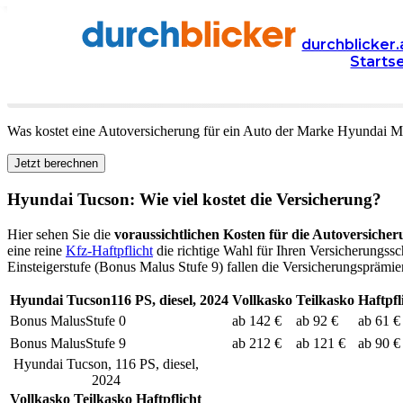
Versicherung
Autoversicherung
Hyundai
durchblicker.
Starts
Kfz Versicherung für Ihren
Hyundai Tucson
in Österr
Was kostet eine Autoversicherung für ein Auto der Marke
Hyundai
Mo
Jetzt berechnen
Hyundai
Tucson
: Wie viel kostet die Versicherung?
Hier sehen Sie die
voraussichtlichen Kosten für die Autoversicher
eine reine
Kfz-Haftpflicht
die richtige Wahl für Ihren Versicherungssc
Einsteigerstufe (Bonus Malus Stufe 9) fallen die Versicherungsprämien
Hyundai
Tucson
116
PS,
diesel
,
2024
Vollkasko
Teilkasko
Haftpfl
Bonus Malus
Stufe
0
ab 142 €
ab 92 €
ab 61 €
Bonus Malus
Stufe
9
ab 212 €
ab 121 €
ab 90 €
Hyundai
Tucson
,
116
PS,
diesel
,
2024
Vollkasko
Teilkasko
Haftpflicht