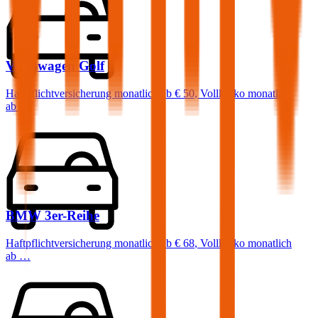
Volkswagen
Golf
Haftpflichtversicherung monatlich ab
€ 50
,
Vollkasko monatlich
ab …
BMW
3er-Reihe
Haftpflichtversicherung monatlich ab
€ 68
,
Vollkasko monatlich
ab …