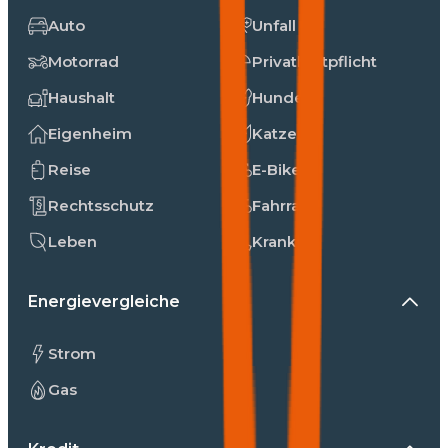
Auto
Unfall
Motorrad
Privathaftpflicht
Haushalt
Hunde
Eigenheim
Katzen
Reise
E-Bike
Rechtsschutz
Fahrrad
Leben
Kranken
Energievergleiche
Strom
Gas