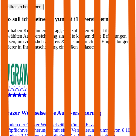
Vollkasko
berechnen
Wo soll ich meinen
Hyundai
i10
versichern?
Wir haben Kund:innen befragt, wie zufrieden Sie mit ihrer
gewählten Autoversicherung sind. Sie können diese Erfahrungen
nutzen, um zusätzlich zu Preis & Leistung auch die Empfehlungen
anderer in Ihre Entscheidung einfließen zu lassen:
4,5
Grazer Wechselseitige Autoversicherung
Kunden der Grazer Wechselseitige können Kfz-
Haftpflichtversicherungen mit einer Versicherungssumme von € 10,
15 oder 20 Millionen abschließen. Des Weiteren besteht die