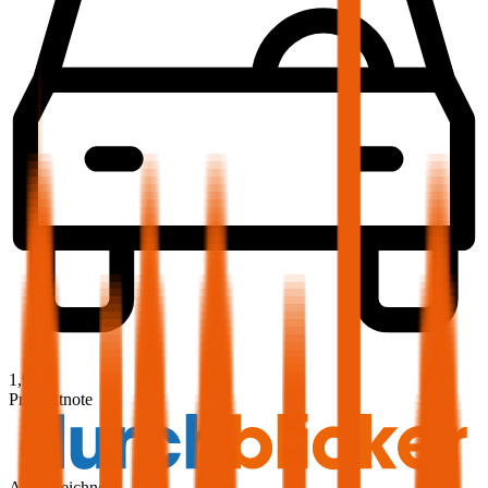
1,9
Produktnote
Ausgezeichnet