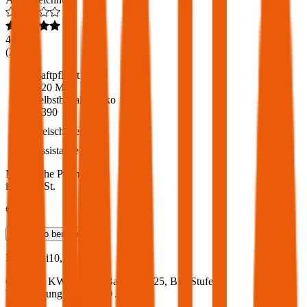
4,6
(
216
)
Haftpflicht
€ 20 Mio.
Selbstbehalt Kasko
€ 390
Freischaden
Assistance
Monatliche Prämie
inkl. mVSt.
€ 46,53
Teilkasko
berechnen
Hyundai
i10, Vollkasko
63 PS/46 KW, benzin, Baujahr 2025,
BM-Stufe
0
,
Versicherungsnehmer 30 Jahre