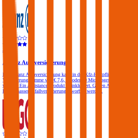
4,3
Allianz Autoversicherung
Die Allianz Autoversicherung kann in der Kfz-Haftpflicht mit einer
Versicherungssumme von € 7,6, 15 oder 30 Mio. abgeschlossen
werden. Ein Assistance-Produkt ist inkludiert. Gegen Aufpreis eine
KFZ-Insassenunfallversicherung erworben werden.