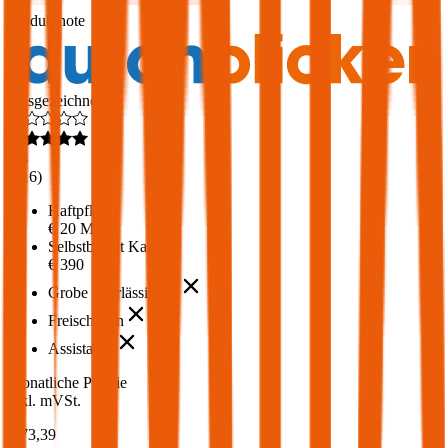
1,7
Produktnote
Ausgezeichnet
4,6
(
216
)
Haftpflicht
€ 20 Mio.
Selbstbehalt Kasko
€ 390
Grobe Fahrlässigkeit
Freischaden
Assistance
Monatliche Prämie
inkl. mVSt.
€ 73,39