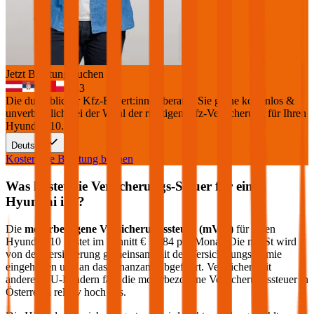
Jetzt Beratung buchen
+
3
Die durchblicker Kfz-Expert:innen beraten Sie gerne kostenlos &
unverbindlich bei der Wahl der richtigen Kfz-Versicherung für Ihren
Hyundai i10
.
Deutsch
Kostenlose Beratung buchen
Was kostet die Versicherungs-Steuer für einen
Hyundai
i10
?
Die
motorbezogene Versicherungssteuer (mVSt)
für einen
Hyundai
i10
kostet im Schnitt €
15,84
pro Monat. Die mVSt wird
von der Versicherung gemeinsam mit der Versicherungsprämie
eingehoben und an das Finanzamt abgeführt. Verglichen mit
anderen EU-Ländern fällt die motorbezogene Versicherungssteuer in
Österreich relativ hoch aus.