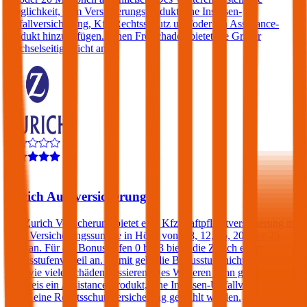
Möglichkeit, dem Versicherungsprodukt eine Insassen-
Unfallversicherung, Kfz-Rechtsschutz und/oder ein Assistance-
Produkt hinzuzufügen. Einen Freischaden bietet die Grazer
Wechselseitige nicht an.
4,2
Zurich Autoversicherung
Die Zurich Versicherung bietet eine Kfz-Haftpflichtversicherung mit
einer Versicherungssumme in Höhe von € 8, 12, 15, 20 oder 25
Mio. an. Für die Bonusstufen 0 bis 3 bietet die Zurich einen
Bonusstufenvorteil an. Damit geht die Bonusstufe nicht verloren,
egal wie viele Schäden passieren. Des Weiteren kann gegen einen
Aufpreis ein Assistance-Produkt, eine Insassen-Unfallversicherung
sowie eine Rechtsschutzversicherung gewählt werden.