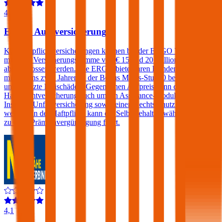
4,4
ERGO Autoversicherung
Kfz-Haftpflichtversicherungen können bei der ERGO Versicherung
mit einer Versicherungssumme von € 15 und 20 Millionen
abgeschlossen werden. Die ERGO bietet ihren Kunden, die sich seit
mindestens zwei Jahren in der Bonus Malus-Stufe 0 befinden,
unbegrenzte Freischäden. Gegen einen Aufpreis kann die Kfz-
Haftpflichtversicherung auch um ein Assistance-Produkt, eine
Insassen-Unfallversicherung sowie einen Rechtsschutz erweitert
werden. In der Haftpflicht kann ein Selbstbehalt gewählt werden der
zu einer Prämienvergünstigung führt.
4,1