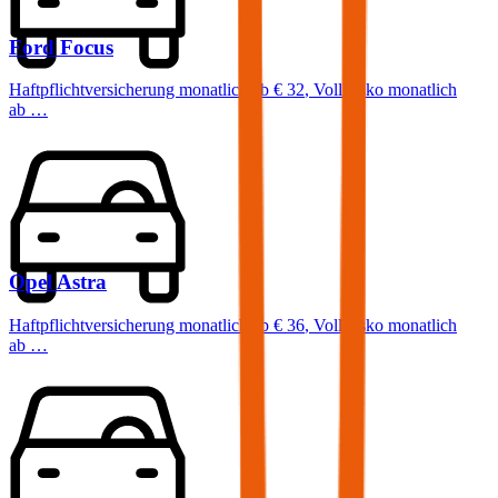
Ford
Focus
Haftpflichtversicherung monatlich ab
€ 32
,
Vollkasko monatlich
ab …
Opel
Astra
Haftpflichtversicherung monatlich ab
€ 36
,
Vollkasko monatlich
ab …