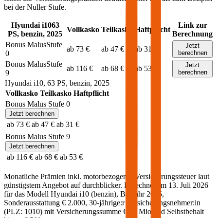
bei der Nuller Stufe.
Hyundai
i10
63
Link zur
Vollkasko
Teilkasko
Haftpflicht
PS,
benzin
,
2025
Berechnung
Bonus Malus
Stufe
Jetzt
ab 73 €
ab 47 €
ab 31 €
0
berechnen
Bonus Malus
Stufe
Jetzt
ab 116 €
ab 68 €
ab 53 €
9
berechnen
Hyundai
i10
,
63
PS,
benzin
,
2025
Vollkasko
Teilkasko
Haftpflicht
Bonus Malus Stufe
0
Jetzt berechnen
ab 73 €
ab 47 €
ab 31 €
Bonus Malus Stufe
9
Jetzt berechnen
ab 116 €
ab 68 €
ab 53 €
Monatliche Prämien inkl. motorbezogener Versicherungssteuer laut
günstigstem Angebot auf durchblicker. Berechnet am
13. Juli 2026
für das Modell
Hyundai
i10
(
benzin
)
, Baujahr
2025
,
Sonderausstattung
€ 2.000
,
30-jährige:r
Versicherungsnehmer:in
(PLZ:
1010
) mit Versicherungssumme
€ 20 Mio
und Selbstbehalt