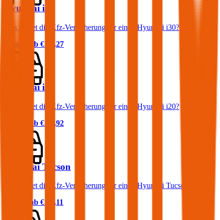
Hyundai i30
Was kostet die Kfz-Versicherung für einen Hyundai i30?
Prämie ab
€ 45,27
Hyundai i20
Was kostet die Kfz-Versicherung für einen Hyundai i20?
Prämie ab
€ 34,92
Hyundai Tucson
Was kostet die Kfz-Versicherung für einen Hyundai Tucson?
Prämie ab
€ 61,11