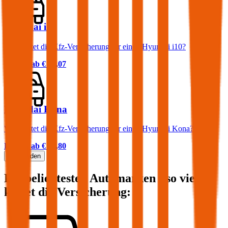
Hyundai i10
Was kostet die Kfz-Versicherung für einen Hyundai i10?
Prämie ab
€ 31,07
Hyundai Kona
Was kostet die Kfz-Versicherung für einen Hyundai Kona?
Prämie ab
€ 24,80
Mehr laden
Die beliebtesten Automarken - so viel
kostet die Versicherung: