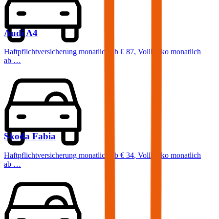
Audi
A4
Haftpflichtversicherung monatlich ab
€ 87
,
Vollkasko monatlich
ab …
Skoda
Fabia
Haftpflichtversicherung monatlich ab
€ 34
,
Vollkasko monatlich
ab …