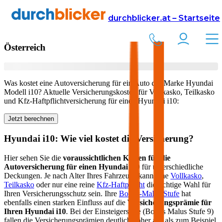
Versicherung
Autoversicherung
Hyundai
durchblicker.at – Startseite
Kfz Versicherung für Ihren
Hyundai i10
in
Österreich
Was kostet eine Autoversicherung für ein Auto der Marke
Hyundai
Modell
i10
? Aktuelle Versicherungskosten für Vollkasko, Teilkasko
und Kfz-Haftpflichtversicherung für einen
Hyundai
i10
:
Jetzt berechnen
Hyundai
i10
: Wie viel kostet die Versicherung?
Hier sehen Sie die
voraussichtlichen Kosten für die
Autoversicherung für einen
Hyundai
i10
für unterschiedliche
Deckungen. Je nach Alter Ihres Fahrzeugs kann eine
Vollkasko
,
Teilkasko
oder nur eine reine
Kfz-Haftpflicht
die richtige Wahl für
Ihren Versicherungsschutz sein. Ihre
Bonus-Malus Stufe
hat
ebenfalls einen starken Einfluss auf die
Versicherungsprämie für
Ihren
Hyundai i10
. Bei der Einsteigerstufe (Bonus Malus Stufe 9)
fallen die Versicherungsprämien deutlich höher aus als zum Beispiel