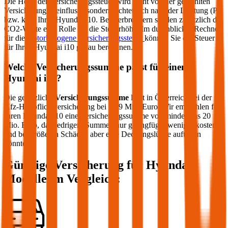
Die Höhe der Versicherungssteuer wird nicht von der gewählten
Versicherung beeinflusst, sondern richtet sich nach der Leistung (PS
bzw. kW) Ihres
Hyundai
i10
. Bei Verbrennern spielen zusätzlich die
CO2-Werte eine Rolle für die Steuerhöhe. Im durchblicker Rechner
für die
motorbezogene Versicherungssteuer
können Sie die Steuer
für Ihren
Hyundai
i10
genau berechnen.
Welche Versicherungssumme passt für einen
Hyundai
i10
?
Die gesetzliche
Versicherungssumme
liegt in Österreich bei der
Kfz-Haftpflichtversicherung bei 7,79 Mio. Euro. Wir empfehlen für
Ihren
Hyundai
i10
eine Versicherungssumme von mindestens 20
Mio. Euro, da niedrigere Summen nur geringfügig weniger kosten
und bei größeren Schäden aber eine Deckungslücke auftreten
könnte.
Günstige Versicherung für
Hyundai
Modelle im Vergleich: