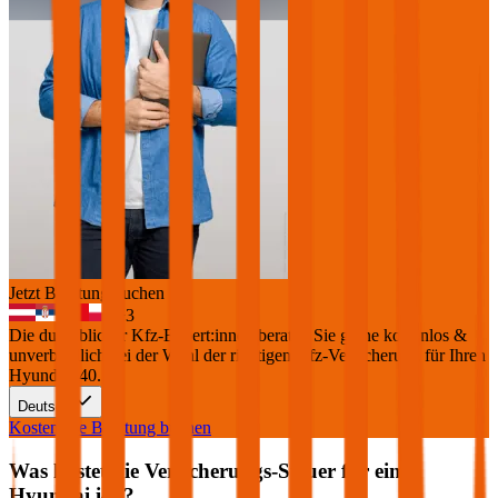
Jetzt Beratung buchen
+
3
Die durchblicker Kfz-Expert:innen beraten Sie gerne kostenlos &
unverbindlich bei der Wahl der richtigen Kfz-Versicherung für Ihren
Hyundai i40
.
Deutsch
Kostenlose Beratung buchen
Was kostet die Versicherungs-Steuer für einen
Hyundai
i40
?