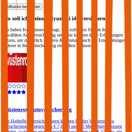
Vollkasko
berechnen
Wo soll ich meinen
Hyundai
i40
versichern?
Wir haben Kund:innen befragt, wie zufrieden Sie mit ihrer
gewählten Autoversicherung sind. Sie können diese Erfahrungen
nutzen, um zusätzlich zu Preis & Leistung auch die Empfehlungen
anderer in Ihre Entscheidung einfließen zu lassen:
4,4
Wüstenrot Autoversicherung
Kfz-Haftpflichtversicherungen können bei der Wüstenrot zu
Versicherungssummen von € 7,6, 10 und 15 Mio. abgeschlossen
werden, wobei bei einer Versicherungssumme von € 15 Mio. ein