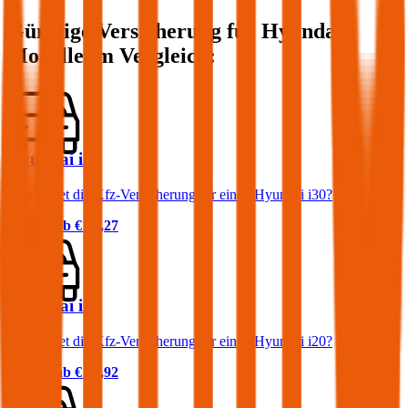
Günstige Versicherung für
Hyundai
Modelle im Vergleich:
Hyundai i30
Was kostet die Kfz-Versicherung für einen Hyundai i30?
Prämie ab
€ 45,27
Hyundai i20
Was kostet die Kfz-Versicherung für einen Hyundai i20?
Prämie ab
€ 34,92