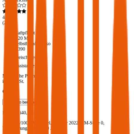
4,6
(
216
)
Haftpflicht
€ 20 Mio.
Selbstbehalt Kasko
€ 390
Freischaden
Assistance
Monatliche Prämie
inkl. mVSt.
€ 101,00
Teilkasko
berechnen
Hyundai
i40, Vollkasko
135.9 PS/100 KW, diesel, Baujahr 2022,
BM-Stufe
0
,
Versicherungsnehmer 30 Jahre