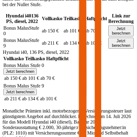
bei der Nuller Stufe.
Hyundai
i40
136
Link zur
Vollkasko
Teilkasko
Haftpflicht
PS,
diesel
,
2022
Berechnung
Bonus Malus
Stufe
Jetzt
ab 150 €
ab 101 €
ab 70 €
0
berechnen
Bonus Malus
Stufe
Jetzt
ab 211 €
ab 134 €
ab 101 €
9
berechnen
Hyundai
i40
,
136
PS,
diesel
,
2022
Vollkasko
Teilkasko
Haftpflicht
Bonus Malus Stufe
0
Jetzt berechnen
ab 150 €
ab 101 €
ab 70 €
Bonus Malus Stufe
9
Jetzt berechnen
ab 211 €
ab 134 €
ab 101 €
Monatliche Prämien inkl. motorbezogener Versicherungssteuer laut
günstigstem Angebot auf durchblicker. Berechnet am
14. Juli 2026
für das Modell
Hyundai
i40
(
diesel
)
, Baujahr
2022
,
Sonderausstattung
€ 2.000
,
30-jährige:r
Versicherungsnehmer:in
(PLZ:
1010
) mit Versicherungssumme
€ 20 Mio
und Selbstbehalt