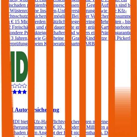
Freischaden prämienfrei eingeschlossen ist. Gegen Aufpreis sind bei
der Wüstenrot eine Insassen-Unfallversicherung sowie eine Kfz-
Rechtsschutzversicherung möglich. Bei einer Versicherungssumme
von € 15 Mio. werden zusätzlich - gegen geringe Mehrkosten - bis
zu 2 Freischäden und eine dauerhafte große grüne Karte angeboten.
Besondere Produkteigenschaften sind weiters eine Prämiengarantie
von 3 Jahren, sowie Gutscheine für Gratis-Kindersitze und Pickerl-
Überprüfungen beim Kooperationspartner ARBÖ.
4,3
HDI Autoversicherung
Die HDI bietet Kfz-Haftpflichtversicherungen mit einer
Versicherungssumme von € 10, 15 oder 20 Millionen an. Ein
Freischaden ist im Angebot der HDI nicht enthalten. Der Kunde