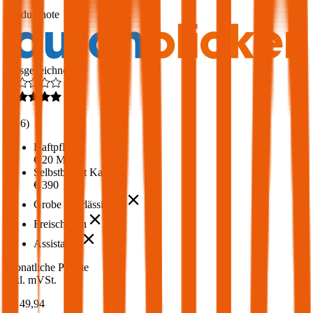
1,7
Produktnote
Ausgezeichnet
4,6
(
216
)
Haftpflicht
€ 20 Mio.
Selbstbehalt Kasko
€ 390
Grobe Fahrlässigkeit
Freischaden
Assistance
Monatliche Prämie
inkl. mVSt.
€ 149,94