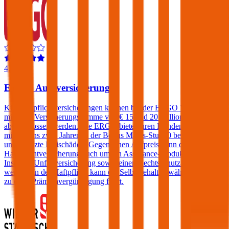
4,4
ERGO Autoversicherung
Kfz-Haftpflichtversicherungen können bei der ERGO Versicherung
mit einer Versicherungssumme von € 15 und 20 Millionen
abgeschlossen werden. Die ERGO bietet ihren Kunden, die sich seit
mindestens zwei Jahren in der Bonus Malus-Stufe 0 befinden,
unbegrenzte Freischäden. Gegen einen Aufpreis kann die Kfz-
Haftpflichtversicherung auch um ein Assistance-Produkt, eine
Insassen-Unfallversicherung sowie einen Rechtsschutz erweitert
werden. In der Haftpflicht kann ein Selbstbehalt gewählt werden der
zu einer Prämienvergünstigung führt.