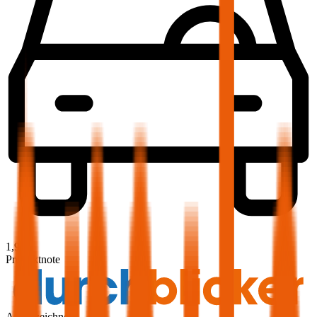
1,9
Produktnote
Ausgezeichnet