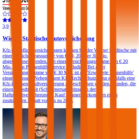
3,9
Wiener Städtische Autoversicherung
Kfz-Haftpflichtversicherungen können bei der Wiener Städtische mit
einer Versicherungssumme von € 10, 20 oder 30 Mio.
abgeschlossen werden. Bei einer Versicherungssumme von € 20
Mio. ist ein Pannenhilfe-Service inkludiert. Bei einer
Versicherungssumme von € 30 Mio. ist die 'Erweiterte Pannenhilfe'
eingeschlossen. Neben einem Kfz-Rechtsschutz kann ebenfalls eine
Kfz-Insassenunfallversicherung abgeschlossen werden. Kunden, die
einen Selbstbehalt (Schadenersatzbeitrag) in der
Haftpflichtversicherung in Kauf nehmen, bekommen einen
zusätzlichen Rabatt von bis zu 20%.