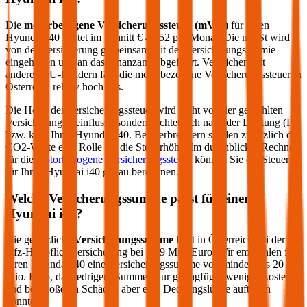
Die
motorbezogene Versicherungssteuer (mVSt)
für einen
Hyundai
i40
kostet im Schnitt €
47,52
pro Monat. Die mVSt wird
von der Versicherung gemeinsam mit der Versicherungsprämie
eingehoben und an das Finanzamt abgeführt. Verglichen mit
anderen EU-Ländern fällt die motorbezogene Versicherungssteuer in
Österreich relativ hoch aus.
Die Höhe der Versicherungssteuer wird nicht von der gewählten
Versicherung beeinflusst, sondern richtet sich nach der Leistung (PS
bzw. kW) Ihres
Hyundai
i40
. Bei Verbrennern spielen zusätzlich die
CO2-Werte eine Rolle für die Steuerhöhe. Im durchblicker Rechner
für die
motorbezogene Versicherungssteuer
können Sie die Steuer
für Ihren
Hyundai
i40
genau berechnen.
Welche Versicherungssumme passt für einen
Hyundai
i40
?
Die gesetzliche
Versicherungssumme
liegt in Österreich bei der
Kfz-Haftpflichtversicherung bei 7,79 Mio. Euro. Wir empfehlen für
Ihren
Hyundai
i40
eine Versicherungssumme von mindestens 20
Mio. Euro, da niedrigere Summen nur geringfügig weniger kosten
und bei größeren Schäden aber eine Deckungslücke auftreten
könnte.