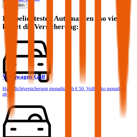
Mehr laden
Die beliebtesten Automarken - so viel
kostet die Versicherung:
Volkswagen
Golf
Haftpflichtversicherung monatlich ab
€ 50
,
Vollkasko monatlich
ab …