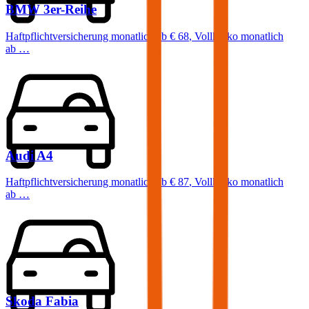
BMW
3er-Reihe
Haftpflichtversicherung monatlich ab
€ 68
,
Vollkasko monatlich
ab …
Audi
A4
Haftpflichtversicherung monatlich ab
€ 87
,
Vollkasko monatlich
ab …
Skoda
Fabia