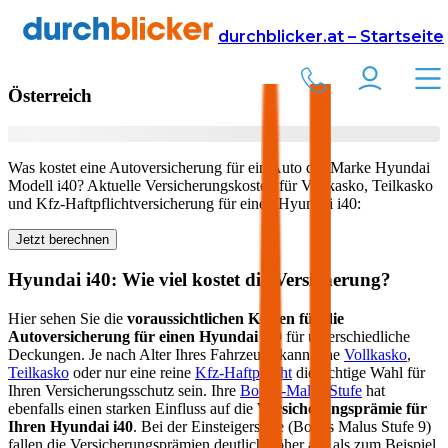
Versicherung
Autoversicherung
Hyundai
durchblicker.at – Startseite
Kfz Versicherung für Ihren
Hyundai i40
in
Österreich
Was kostet eine Autoversicherung für ein Auto der Marke
Hyundai
Modell
i40
? Aktuelle Versicherungskosten für Vollkasko, Teilkasko
und Kfz-Haftpflichtversicherung für einen
Hyundai
i40
:
Jetzt berechnen
Hyundai
i40
: Wie viel kostet die Versicherung?
Hier sehen Sie die
voraussichtlichen Kosten für die
Autoversicherung für einen
Hyundai
i40
für unterschiedliche
Deckungen. Je nach Alter Ihres Fahrzeugs kann eine
Vollkasko
,
Teilkasko
oder nur eine reine
Kfz-Haftpflicht
die richtige Wahl für
Ihren Versicherungsschutz sein. Ihre
Bonus-Malus Stufe
hat
ebenfalls einen starken Einfluss auf die
Versicherungsprämie für
Ihren
Hyundai i40
. Bei der Einsteigerstufe (Bonus Malus Stufe 9)
fallen die Versicherungsprämien deutlich höher aus als zum Beispiel