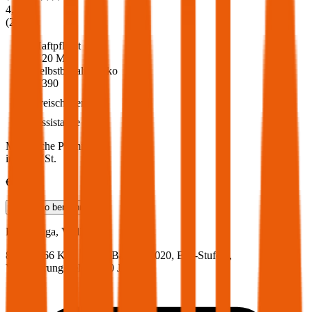
4,6
(
216
)
Haftpflicht
€ 20 Mio.
Selbstbehalt Kasko
€ 390
Freischaden
Assistance
Monatliche Prämie
inkl. mVSt.
€ 54,62
Teilkasko
berechnen
KIA
Venga, Vollkasko
89.7 PS/66 KW, diesel, Baujahr 2020,
BM-Stufe
0
,
Versicherungsnehmer 30 Jahre