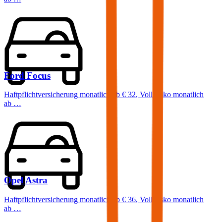
Ford
Focus
Haftpflichtversicherung monatlich ab
€ 32
,
Vollkasko monatlich
ab …
Opel
Astra
Haftpflichtversicherung monatlich ab
€ 36
,
Vollkasko monatlich
ab …