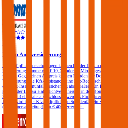
4,4
Donau Autoversicherung
Kfz-Haftpflichtversicherungen können bei der Donau mit einer
Versicherungssumme von € 10, 20 oder 30 Mio. abgeschlossen
werden. Gegen einen Aufpreis können Kunden der Donau
Versicherung eine Kfz-Assistance, eine Kfz-Rechtsschutz und/oder
eine Kfz-Insassenunfallversicherung abschließen. Ein Freischaden
kann in der Donau-Haftpflichtversicherung in den Bonus-Malus-
Stufen 0-3 ebenfalls abgeschlossen werden. Für Fahrer unter 23
Jahren wird in der Kfz-Haftpflicht im Schadenfall ein Selbstbehalt
(Schadenersatzbeitrag) von € 400 verrechnet.