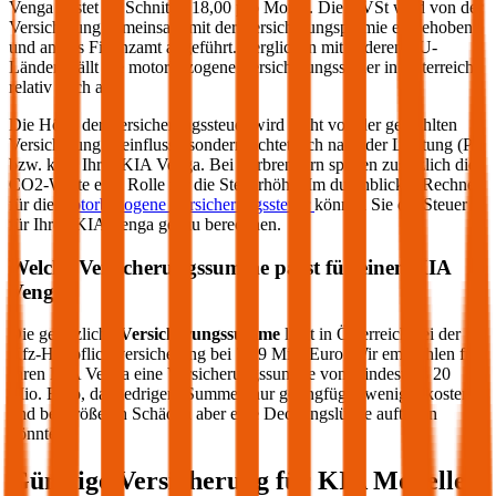
Venga
kostet im Schnitt €
18,00
pro Monat. Die mVSt wird von der
Versicherung gemeinsam mit der Versicherungsprämie eingehoben
und an das Finanzamt abgeführt. Verglichen mit anderen EU-
Ländern fällt die motorbezogene Versicherungssteuer in Österreich
relativ hoch aus.
Die Höhe der Versicherungssteuer wird nicht von der gewählten
Versicherung beeinflusst, sondern richtet sich nach der Leistung (PS
bzw. kW) Ihres
KIA
Venga
. Bei Verbrennern spielen zusätzlich die
CO2-Werte eine Rolle für die Steuerhöhe. Im durchblicker Rechner
für die
motorbezogene Versicherungssteuer
können Sie die Steuer
für Ihren
KIA
Venga
genau berechnen.
Welche Versicherungssumme passt für einen
KIA
Venga
?
Die gesetzliche
Versicherungssumme
liegt in Österreich bei der
Kfz-Haftpflichtversicherung bei 7,79 Mio. Euro. Wir empfehlen für
Ihren
KIA
Venga
eine Versicherungssumme von mindestens 20
Mio. Euro, da niedrigere Summen nur geringfügig weniger kosten
und bei größeren Schäden aber eine Deckungslücke auftreten
könnte.
Günstige Versicherung für
KIA
Modelle