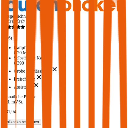
Ausgezeichnet
4,6
(
216
)
Haftpflicht
€ 20 Mio.
Selbstbehalt Kasko
€ 390
Grobe Fahrlässigkeit
Freischaden
Assistance
Monatliche Prämie
inkl. mVSt.
€ 81,94
Vollkasko
berechnen