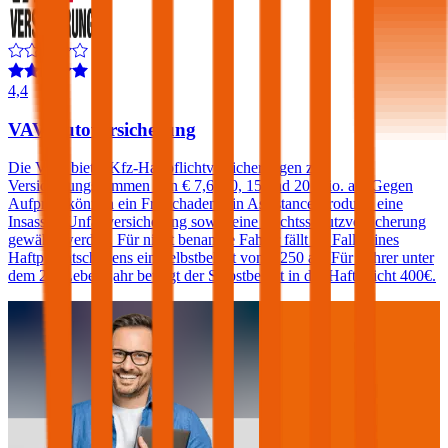
4,4
VAV Autoversicherung
Die VAV bietet Kfz-Haftpflichtversicherungen zu
Versicherungssummen von € 7,6, 10, 15 und 20 Mio. an. Gegen
Aufpreis können ein Freischaden, ein Assistance-Produkt, eine
Insassen-Unfallversicherung sowie eine Rechtsschutzversicherung
gewählt werden. Für nicht benannte Fahrer fällt im Falle eines
Haftpflichtschadens ein Selbstbehalt von € 250 an. Für Fahrer unter
dem 23. Lebensjahr beträgt der Selbstbehalt in der Haftpflicht 400€.