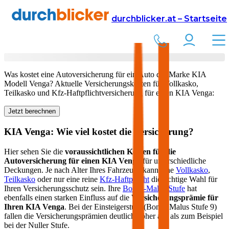
Versicherung
Autoversicherung
KIA
durchblicker.at – Startseite
Kfz Versicherung für Ihren
KIA Venga
in Österreich
Was kostet eine Autoversicherung für ein Auto der Marke
KIA
Modell
Venga
? Aktuelle Versicherungskosten für Vollkasko,
Teilkasko und Kfz-Haftpflichtversicherung für einen
KIA
Venga
:
Jetzt berechnen
KIA
Venga
: Wie viel kostet die Versicherung?
Hier sehen Sie die
voraussichtlichen Kosten für die
Autoversicherung für einen
KIA
Venga
für unterschiedliche
Deckungen. Je nach Alter Ihres Fahrzeugs kann eine
Vollkasko
,
Teilkasko
oder nur eine reine
Kfz-Haftpflicht
die richtige Wahl für
Ihren Versicherungsschutz sein. Ihre
Bonus-Malus Stufe
hat
ebenfalls einen starken Einfluss auf die
Versicherungsprämie für
Ihren
KIA Venga
. Bei der Einsteigerstufe (Bonus Malus Stufe 9)
fallen die Versicherungsprämien deutlich höher aus als zum Beispiel
bei der Nuller Stufe.