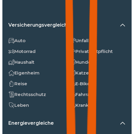
Versicherungsvergleiche
Auto
Unfall
Motorrad
Privathaftpflicht
Haushalt
Hunde
Eigenheim
Katzen
Reise
E-Bike
Rechtsschutz
Fahrrad
Leben
Kranken
Energievergleiche