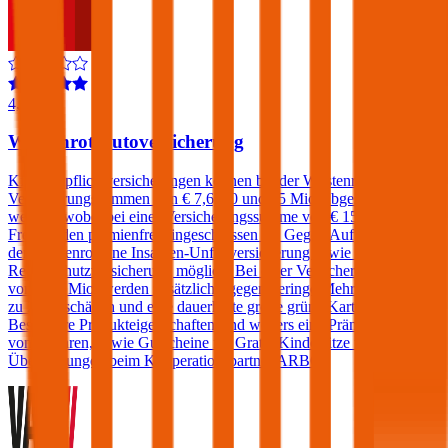
4,4
Wüstenrot Autoversicherung
Kfz-Haftpflichtversicherungen können bei der Wüstenrot zu
Versicherungssummen von € 7,6, 10 und 15 Mio. abgeschlossen
werden, wobei bei einer Versicherungssumme von € 15 Mio. ein
Freischaden prämienfrei eingeschlossen ist. Gegen Aufpreis sind bei
der Wüstenrot eine Insassen-Unfallversicherung sowie eine Kfz-
Rechtsschutzversicherung möglich. Bei einer Versicherungssumme
von € 15 Mio. werden zusätzlich - gegen geringe Mehrkosten - bis
zu 2 Freischäden und eine dauerhafte große grüne Karte angeboten.
Besondere Produkteigenschaften sind weiters eine Prämiengarantie
von 3 Jahren, sowie Gutscheine für Gratis-Kindersitze und Pickerl-
Überprüfungen beim Kooperationspartner ARBÖ.