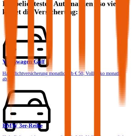
Die beliebtesten Automarken - so viel
kostet die Versicherung:
Volkswagen
Golf
Haftpflichtversicherung monatlich ab
€ 50
,
Vollkasko monatlich
ab …
BMW
3er-Reihe