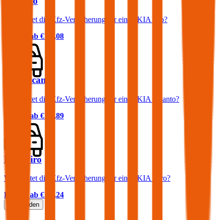
KIA Rio
Was kostet die Kfz-Versicherung für einen KIA Rio?
Prämie ab
€ 37,08
KIA Picanto
Was kostet die Kfz-Versicherung für einen KIA Picanto?
Prämie ab
€ 37,89
KIA Niro
Was kostet die Kfz-Versicherung für einen KIA Niro?
Prämie ab
€ 35,24
Mehr laden