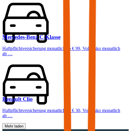
Mercedes-Benz
C-Klasse
Haftpflichtversicherung monatlich ab
€ 99
,
Vollkasko monatlich
ab …
Renault
Clio
Haftpflichtversicherung monatlich ab
€ 30
,
Vollkasko monatlich
ab …
Mehr laden