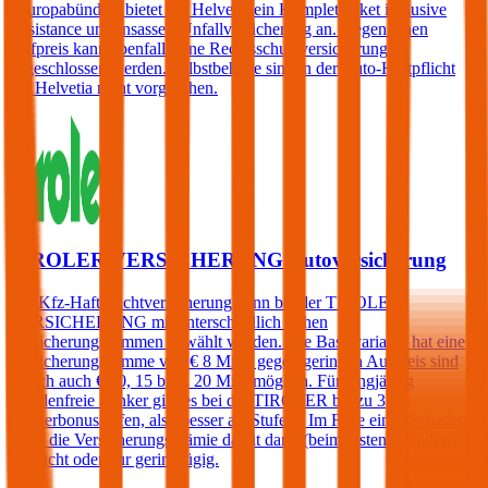
„Europabündel“ bietet die Helvetia ein Komplettpaket inklusive
Assistance und Insassen-Unfallversicherung an. Gegen einen
Aufpreis kann ebenfalls eine Rechtsschutzversicherung
abgeschlossen werden. Selbstbehalte sind in der Auto-Haftpflicht
der Helvetia nicht vorgesehen.
TIROLER VERSICHERUNG Autoversicherung
Die Kfz-Haftpflichtversicherung kann bei der TIROLER
VERSICHERUNG mit unterschiedlich hohen
Versicherungssummen gewählt werden. Die Basisvariante hat eine
Versicherungssumme von € 8 Mio., gegen geringen Aufpreis sind
jedoch auch € 10, 15 bzw. 20 Mio. möglich. Für langjährig
schadenfreie Lenker gibt es bei der TIROLER bis zu 3
Sonderbonusstufen, also besser als Stufe 0. Im Falle eines Schadens
steigt die Versicherungsprämie damit dann (beim ersten Schaden)
gar nicht oder nur geringfügig.