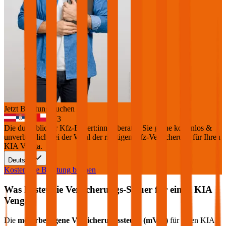
Jetzt Beratung buchen
+
3
Die durchblicker Kfz-Expert:innen beraten Sie gerne kostenlos &
unverbindlich bei der Wahl der richtigen Kfz-Versicherung für Ihren
KIA Venga
.
Deutsch
Kostenlose Beratung buchen
Was kostet die Versicherungs-Steuer für einen
KIA
Venga
?
Die
motorbezogene Versicherungssteuer (mVSt)
für einen
KIA