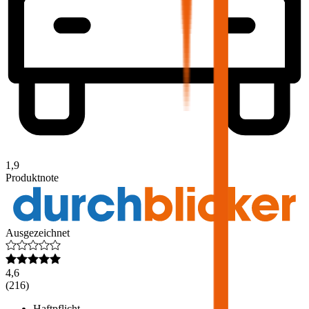
1,9
Produktnote
Ausgezeichnet
4,6
(
216
)
Haftpflicht