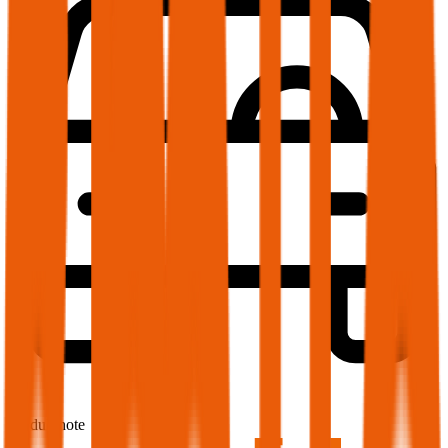
1,7
Produktnote