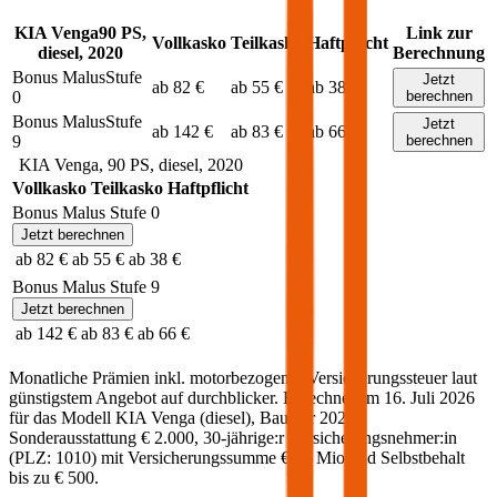
KIA
Venga
90
PS,
Link zur
Vollkasko
Teilkasko
Haftpflicht
diesel
,
2020
Berechnung
Bonus Malus
Stufe
Jetzt
ab 82 €
ab 55 €
ab 38 €
0
berechnen
Bonus Malus
Stufe
Jetzt
ab 142 €
ab 83 €
ab 66 €
9
berechnen
KIA
Venga
,
90
PS,
diesel
,
2020
Vollkasko
Teilkasko
Haftpflicht
Bonus Malus Stufe
0
Jetzt berechnen
ab 82 €
ab 55 €
ab 38 €
Bonus Malus Stufe
9
Jetzt berechnen
ab 142 €
ab 83 €
ab 66 €
Monatliche Prämien inkl. motorbezogener Versicherungssteuer laut
günstigstem Angebot auf durchblicker. Berechnet am
16. Juli 2026
für das Modell
KIA
Venga
(
diesel
)
, Baujahr
2020
,
Sonderausstattung
€ 2.000
,
30-jährige:r
Versicherungsnehmer:in
(PLZ:
1010
) mit Versicherungssumme
€ 20 Mio
und Selbstbehalt
bis zu
€ 500
.