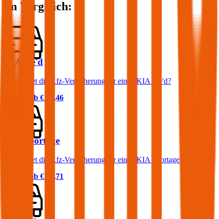
im Vergleich:
KIA cee'd
Was kostet die Kfz-Versicherung für einen KIA cee'd?
Prämie ab
€ 46,46
KIA Sportage
Was kostet die Kfz-Versicherung für einen KIA Sportage?
Prämie ab
€ 64,71