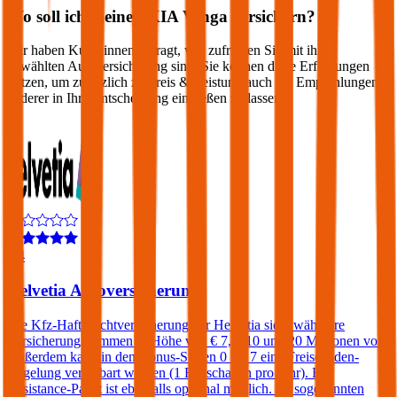
Wo soll ich meinen
KIA
Venga
versichern?
Wir haben Kund:innen befragt, wie zufrieden Sie mit ihrer
gewählten Autoversicherung sind. Sie können diese Erfahrungen
nutzen, um zusätzlich zu Preis & Leistung auch die Empfehlungen
anderer in Ihre Entscheidung einfließen zu lassen:
4,4
Helvetia Autoversicherung
Die Kfz-Haftpflichtversicherung der Helvetia sieht wählbare
Versicherungssummen in Höhe von € 7,6, 10 und 20 Millionen vor.
Außerdem kann in den Bonus-Stufen 0 bis 7 eine Freischaden-
Regelung vereinbart werden (1 Freischaden pro Jahr). Ein
Assistance-Paket ist ebenfalls optional möglich. Im sogenannten