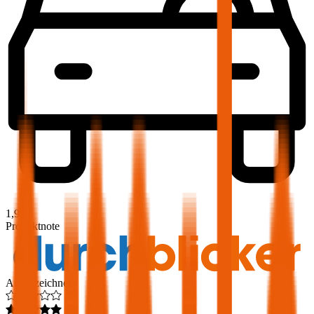
1,9
Produktnote
Ausgezeichnet