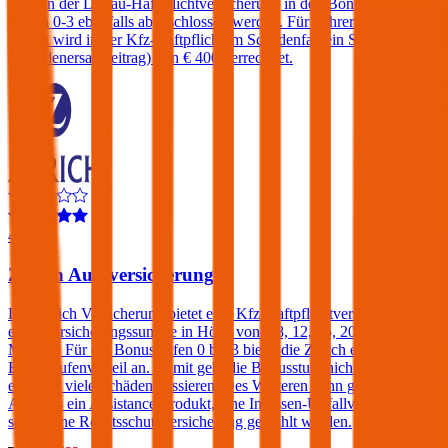
kann in der Donau-Haftpflichtversicherung in den Bonus-Malus-
Stufen 0-3 ebenfalls abgeschlossen werden. Für Fahrer unter 23
Jahren wird in der Kfz-Haftpflicht im Schadenfall ein Selbstbehalt
(Schadenersatzbeitrag) von € 400 verrechnet.
4,2
Zurich Autoversicherung
Die Zurich Versicherung bietet eine Kfz-Haftpflichtversicherung mit
einer Versicherungssumme in Höhe von € 8, 12, 15, 20 oder 25
Mio. an. Für die Bonusstufen 0 bis 3 bietet die Zurich einen
Bonusstufenvorteil an. Damit geht die Bonusstufe nicht verloren,
egal wie viele Schäden passieren. Des Weiteren kann gegen einen
Aufpreis ein Assistance-Produkt, eine Insassen-Unfallversicherung
sowie eine Rechtsschutzversicherung gewählt werden.