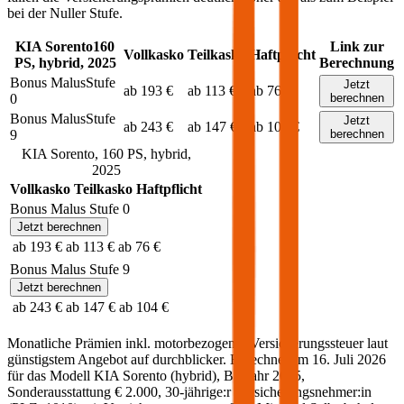
bei der Nuller Stufe.
KIA
Sorento
160
Link zur
Vollkasko
Teilkasko
Haftpflicht
PS,
hybrid
,
2025
Berechnung
Bonus Malus
Stufe
Jetzt
ab 193 €
ab 113 €
ab 76 €
0
berechnen
Bonus Malus
Stufe
Jetzt
ab 243 €
ab 147 €
ab 104 €
9
berechnen
KIA
Sorento
,
160
PS,
hybrid
,
2025
Vollkasko
Teilkasko
Haftpflicht
Bonus Malus Stufe
0
Jetzt berechnen
ab 193 €
ab 113 €
ab 76 €
Bonus Malus Stufe
9
Jetzt berechnen
ab 243 €
ab 147 €
ab 104 €
Monatliche Prämien inkl. motorbezogener Versicherungssteuer laut
günstigstem Angebot auf durchblicker. Berechnet am
16. Juli 2026
für das Modell
KIA
Sorento
(
hybrid
)
, Baujahr
2025
,
Sonderausstattung
€ 2.000
,
30-jährige:r
Versicherungsnehmer:in