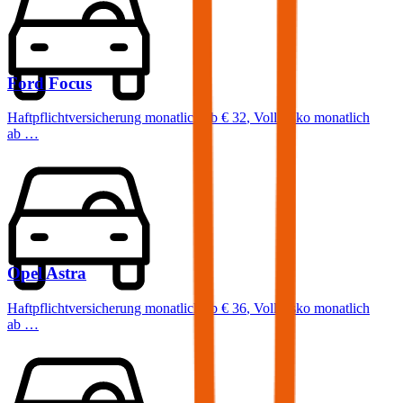
Ford
Focus
Haftpflichtversicherung monatlich ab
€ 32
,
Vollkasko monatlich
ab …
Opel
Astra
Haftpflichtversicherung monatlich ab
€ 36
,
Vollkasko monatlich
ab …