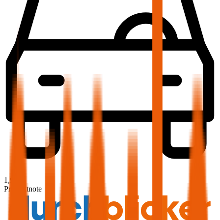
1,9
Produktnote