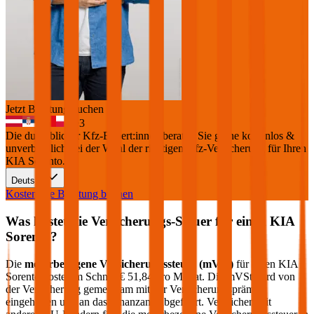
Jetzt Beratung buchen
+
3
Die durchblicker Kfz-Expert:innen beraten Sie gerne kostenlos &
unverbindlich bei der Wahl der richtigen Kfz-Versicherung für Ihren
KIA Sorento
.
Deutsch
Kostenlose Beratung buchen
Was kostet die Versicherungs-Steuer für einen
KIA
Sorento
?
Die
motorbezogene Versicherungssteuer (mVSt)
für einen
KIA
Sorento
kostet im Schnitt €
51,84
pro Monat. Die mVSt wird von
der Versicherung gemeinsam mit der Versicherungsprämie
eingehoben und an das Finanzamt abgeführt. Verglichen mit