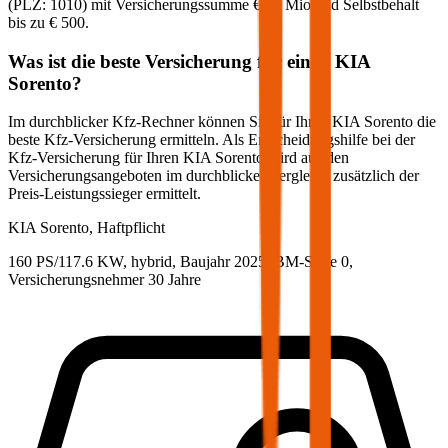
(PLZ:
1010
) mit Versicherungssumme
€ 20 Mio
und Selbstbehalt
bis zu
€ 500
.
Was ist die beste Versicherung für einen
KIA
Sorento
?
Im durchblicker Kfz-Rechner können Sie für Ihren
KIA
Sorento
die
beste Kfz-Versicherung ermitteln. Als Entscheidungshilfe bei der
Kfz-Versicherung für Ihren
KIA
Sorento
wird aus den
Versicherungsangeboten im durchblicker Vergleich zusätzlich der
Preis-Leistungssieger ermittelt.
KIA
Sorento, Haftpflicht
160 PS/117.6 KW, hybrid, Baujahr 2025,
BM-Stufe
0
,
Versicherungsnehmer 30 Jahre