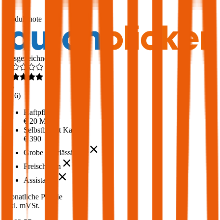
1,7
Produktnote
Ausgezeichnet
4,6
(
216
)
Haftpflicht
€ 20 Mio.
Selbstbehalt Kasko
€ 390
Grobe Fahrlässigkeit
Freischaden
Assistance
Monatliche Prämie
inkl. mVSt.