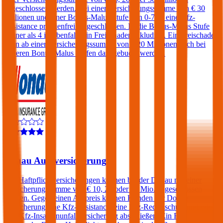
abgeschlossen werden. Bei einer Versicherungssumme von € 30
Millionen und einer Bonus-Malus Stufe von 0-7 ist eine Kfz-
Assistance prämienfrei eingeschlossen. Ist die Bonus-Malus Stufe
kleiner als 4 ist ebenfalls ein Freischaden inkludiert. Ein Freischaden
kann ab einer Versicherungssumme von € 20 Millionen auch bei
höheren Bonus-Malus Stufen dazugebucht werden.
4,4
Donau Autoversicherung
Kfz-Haftpflichtversicherungen können bei der Donau mit einer
Versicherungssumme von € 10, 20 oder 30 Mio. abgeschlossen
werden. Gegen einen Aufpreis können Kunden der Donau
Versicherung eine Kfz-Assistance, eine Kfz-Rechtsschutz und/oder
eine Kfz-Insassenunfallversicherung abschließen. Ein Freischaden