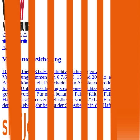
4,4
VAV Autoversicherung
Die VAV bietet Kfz-Haftpflichtversicherungen zu
Versicherungssummen von € 7,6, 10, 15 und 20 Mio. an. Gegen
Aufpreis können ein Freischaden, ein Assistance-Produkt, eine
Insassen-Unfallversicherung sowie eine Rechtsschutzversicherung
gewählt werden. Für nicht benannte Fahrer fällt im Falle eines
Haftpflichtschadens ein Selbstbehalt von € 250 an. Für Fahrer unter
dem 23. Lebensjahr beträgt der Selbstbehalt in der Haftpflicht 400€.