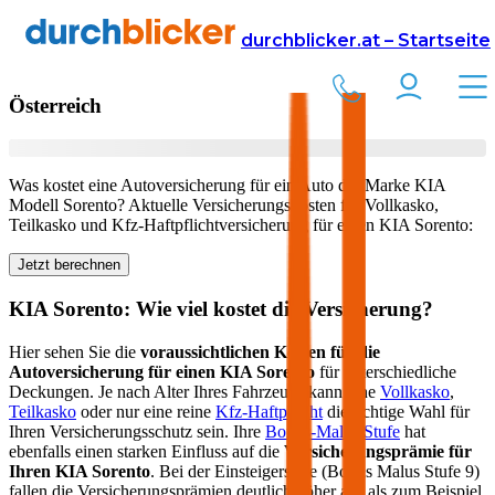
Versicherung
Autoversicherung
KIA
durchblicker.at – Startseite
Kfz Versicherung für Ihren
KIA Sorento
in
Österreich
Was kostet eine Autoversicherung für ein Auto der Marke
KIA
Modell
Sorento
? Aktuelle Versicherungskosten für Vollkasko,
Teilkasko und Kfz-Haftpflichtversicherung für einen
KIA
Sorento
:
Jetzt berechnen
KIA
Sorento
: Wie viel kostet die Versicherung?
Hier sehen Sie die
voraussichtlichen Kosten für die
Autoversicherung für einen
KIA
Sorento
für unterschiedliche
Deckungen. Je nach Alter Ihres Fahrzeugs kann eine
Vollkasko
,
Teilkasko
oder nur eine reine
Kfz-Haftpflicht
die richtige Wahl für
Ihren Versicherungsschutz sein. Ihre
Bonus-Malus Stufe
hat
ebenfalls einen starken Einfluss auf die
Versicherungsprämie für
Ihren
KIA Sorento
. Bei der Einsteigerstufe (Bonus Malus Stufe 9)
fallen die Versicherungsprämien deutlich höher aus als zum Beispiel