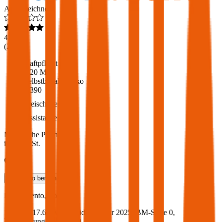
Ausgezeichnet
4,6
(
216
)
Haftpflicht
€ 20 Mio.
Selbstbehalt Kasko
€ 390
Freischaden
Assistance
Monatliche Prämie
inkl. mVSt.
€ 112,58
Teilkasko
berechnen
KIA
Sorento, Vollkasko
160 PS/117.6 KW, hybrid, Baujahr 2025,
BM-Stufe
0
,
Versicherungsnehmer 30 Jahre