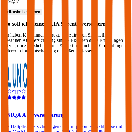
€ 192,57
Vollkasko
berechnen
Wo soll ich meinen
KIA
Sorento
versichern?
Wir haben Kund:innen befragt, wie zufrieden Sie mit ihrer
gewählten Autoversicherung sind. Sie können diese Erfahrungen
nutzen, um zusätzlich zu Preis & Leistung auch die Empfehlungen
anderer in Ihre Entscheidung einfließen zu lassen:
4,3
UNIQA Autoversicherung
Kfz-Haftpflichtversicherungen der Uniqa können wahlweise mit
einer Versicherungssumme von € 10, 20 oder 30 Millionen