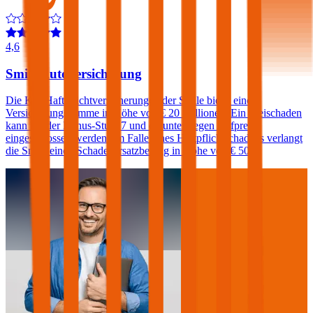
4,6
Smile Autoversicherung
Die Kfz-Haftpflichtversicherungen der Smile bietet eine
Versicherungssumme in Höhe von € 20 Millionen. Ein Freischaden
kann bei der Bonus-Stufe 7 und darunter gegen Aufpreis
eingeschlossen werden. Im Falle eines Haftpflichtschadens verlangt
die Smile einen Schadenersatzbeitrag in Höhe von € 500.