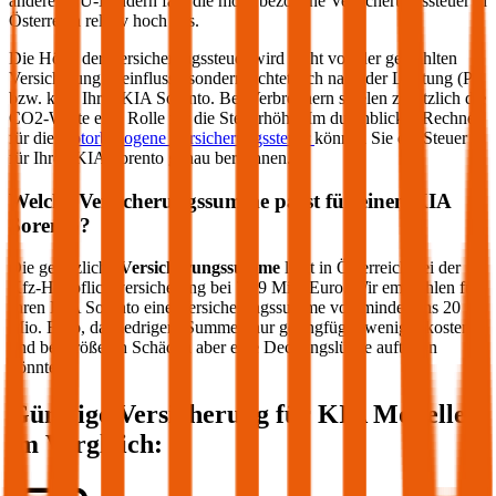
anderen EU-Ländern fällt die motorbezogene Versicherungssteuer in
Österreich relativ hoch aus.
Die Höhe der Versicherungssteuer wird nicht von der gewählten
Versicherung beeinflusst, sondern richtet sich nach der Leistung (PS
bzw. kW) Ihres
KIA
Sorento
. Bei Verbrennern spielen zusätzlich die
CO2-Werte eine Rolle für die Steuerhöhe. Im durchblicker Rechner
für die
motorbezogene Versicherungssteuer
können Sie die Steuer
für Ihren
KIA
Sorento
genau berechnen.
Welche Versicherungssumme passt für einen
KIA
Sorento
?
Die gesetzliche
Versicherungssumme
liegt in Österreich bei der
Kfz-Haftpflichtversicherung bei 7,79 Mio. Euro. Wir empfehlen für
Ihren
KIA
Sorento
eine Versicherungssumme von mindestens 20
Mio. Euro, da niedrigere Summen nur geringfügig weniger kosten
und bei größeren Schäden aber eine Deckungslücke auftreten
könnte.
Günstige Versicherung für
KIA
Modelle
im Vergleich: