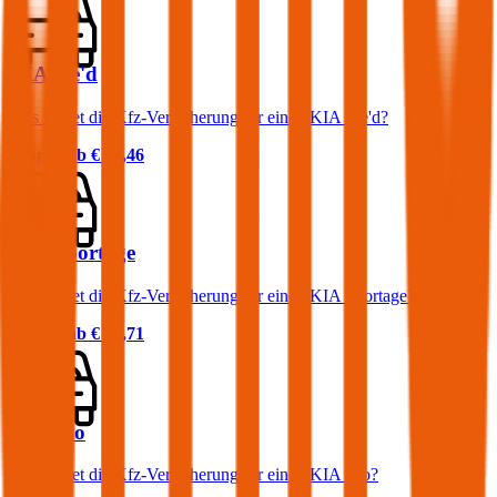
KIA cee'd
Was kostet die Kfz-Versicherung für einen KIA cee'd?
Prämie ab
€ 46,46
KIA Sportage
Was kostet die Kfz-Versicherung für einen KIA Sportage?
Prämie ab
€ 64,71
KIA Rio
Was kostet die Kfz-Versicherung für einen KIA Rio?