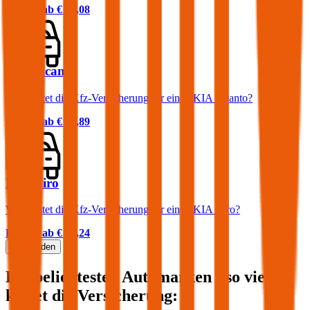
Prämie ab
€ 37,08
KIA Picanto
Was kostet die Kfz-Versicherung für einen KIA Picanto?
Prämie ab
€ 37,89
KIA Niro
Was kostet die Kfz-Versicherung für einen KIA Niro?
Prämie ab
€ 35,24
Mehr laden
Die beliebtesten Automarken - so viel
kostet die Versicherung: