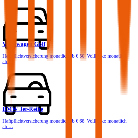
Volkswagen
Golf
Haftpflichtversicherung monatlich ab
€ 50
,
Vollkasko monatlich
ab …
BMW
3er-Reihe
Haftpflichtversicherung monatlich ab
€ 68
,
Vollkasko monatlich
ab …