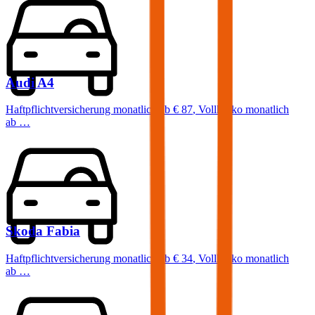
Audi
A4
Haftpflichtversicherung monatlich ab
€ 87
,
Vollkasko monatlich
ab …
Skoda
Fabia
Haftpflichtversicherung monatlich ab
€ 34
,
Vollkasko monatlich
ab …