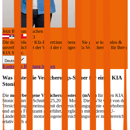
Jetzt Beratung buchen
+
3
Die durchblicker Kfz-Expert:innen beraten Sie gerne kostenlos &
unverbindlich bei der Wahl der richtigen Kfz-Versicherung für Ihren
KIA Stonic
.
Deutsch
Kostenlose Beratung buchen
Was kostet die Versicherungs-Steuer für einen
KIA
Stonic
?
Die
motorbezogene Versicherungssteuer (mVSt)
für einen
KIA
Stonic
kostet im Schnitt €
25,20
pro Monat. Die mVSt wird von der
Versicherung gemeinsam mit der Versicherungsprämie eingehoben
und an das Finanzamt abgeführt. Verglichen mit anderen EU-
Ländern fällt die motorbezogene Versicherungssteuer in Österreich
relativ hoch aus.