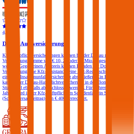
4,4
Donau Autoversicherung
Kfz-Haftpflichtversicherungen können bei der Donau mit einer
Versicherungssumme von € 10, 20 oder 30 Mio. abgeschlossen
werden. Gegen einen Aufpreis können Kunden der Donau
Versicherung eine Kfz-Assistance, eine Kfz-Rechtsschutz und/oder
eine Kfz-Insassenunfallversicherung abschließen. Ein Freischaden
kann in der Donau-Haftpflichtversicherung in den Bonus-Malus-
Stufen 0-3 ebenfalls abgeschlossen werden. Für Fahrer unter 23
Jahren wird in der Kfz-Haftpflicht im Schadenfall ein Selbstbehalt
(Schadenersatzbeitrag) von € 400 verrechnet.