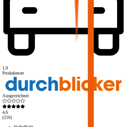
1,9
Produktnote
Ausgezeichnet
4,6
(
216
)
Haftpflicht