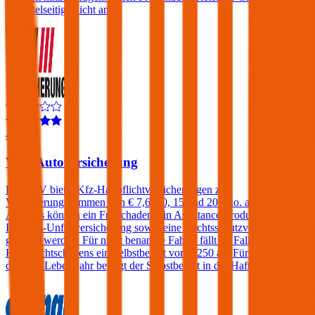
Wechselseitige nicht an.
4,4
VAV Autoversicherung
Die VAV bietet Kfz-Haftpflichtversicherungen zu
Versicherungssummen von € 7,6, 10, 15 und 20 Mio. an. Gegen
Aufpreis können ein Freischaden, ein Assistance-Produkt, eine
Insassen-Unfallversicherung sowie eine Rechtsschutzversicherung
gewählt werden. Für nicht benannte Fahrer fällt im Falle eines
Haftpflichtschadens ein Selbstbehalt von € 250 an. Für Fahrer unter
dem 23. Lebensjahr beträgt der Selbstbehalt in der Haftpflicht 400€.