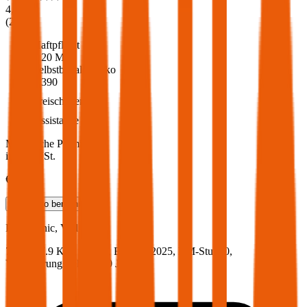
4,6
(
216
)
Haftpflicht
€ 20 Mio.
Selbstbehalt Kasko
€ 390
Freischaden
Assistance
Monatliche Prämie
inkl. mVSt.
€ 61,67
Teilkasko
berechnen
KIA
Stonic, Vollkasko
79 PS/57.9 KW, benzin, Baujahr 2025,
BM-Stufe
0
,
Versicherungsnehmer 30 Jahre