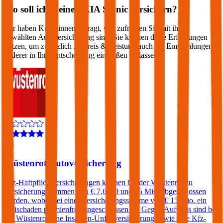
Wo soll ich meinen
KIA
Stonic
versichern?
Wir haben Kund:innen befragt, wie zufrieden Sie mit ihrer
gewählten Autoversicherung sind. Sie können diese Erfahrungen
nutzen, um zusätzlich zu Preis & Leistung auch die Empfehlungen
anderer in Ihre Entscheidung einfließen zu lassen:
4,4
Wüstenrot Autoversicherung
Kfz-Haftpflichtversicherungen können bei der Wüstenrot zu
Versicherungssummen von € 7,6, 10 und 15 Mio. abgeschlossen
werden, wobei bei einer Versicherungssumme von € 15 Mio. ein
Freischaden prämienfrei eingeschlossen ist. Gegen Aufpreis sind bei
der Wüstenrot eine Insassen-Unfallversicherung sowie eine Kfz-