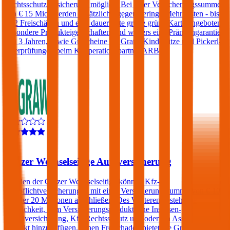
Rechtsschutzversicherung möglich. Bei einer Versicherungssumme
von € 15 Mio. werden zusätzlich - gegen geringe Mehrkosten - bis
zu 2 Freischäden und eine dauerhafte große grüne Karte angeboten.
Besondere Produkteigenschaften sind weiters eine Prämiengarantie
von 3 Jahren, sowie Gutscheine für Gratis-Kindersitze und Pickerl-
Überprüfungen beim Kooperationspartner ARBÖ.
4,5
Grazer Wechselseitige Autoversicherung
Kunden der Grazer Wechselseitige können Kfz-
Haftpflichtversicherungen mit einer Versicherungssumme von € 10,
15 oder 20 Millionen abschließen. Des Weiteren besteht die
Möglichkeit, dem Versicherungsprodukt eine Insassen-
Unfallversicherung, Kfz-Rechtsschutz und/oder ein Assistance-
Produkt hinzuzufügen. Einen Freischaden bietet die Grazer