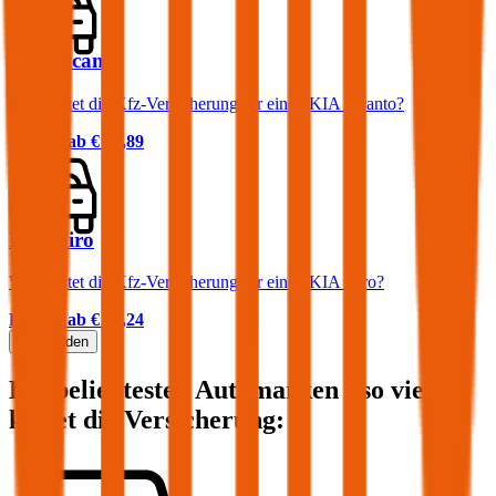
KIA Picanto
Was kostet die Kfz-Versicherung für einen KIA Picanto?
Prämie ab
€ 37,89
KIA Niro
Was kostet die Kfz-Versicherung für einen KIA Niro?
Prämie ab
€ 35,24
Mehr laden
Die beliebtesten Automarken - so viel
kostet die Versicherung: