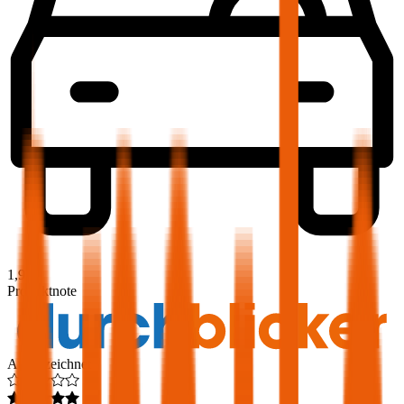
1,9
Produktnote
Ausgezeichnet