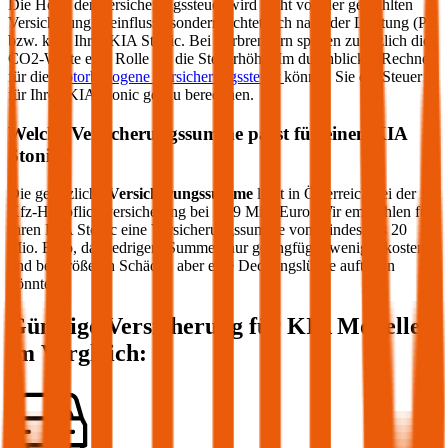
Die Höhe der Versicherungssteuer wird nicht von der gewählten
Versicherung beeinflusst, sondern richtet sich nach der Leistung (PS
bzw. kW) Ihres
KIA
Stonic
. Bei Verbrennern spielen zusätzlich die
CO2-Werte eine Rolle für die Steuerhöhe. Im durchblicker Rechner
für die
motorbezogene Versicherungssteuer
können Sie die Steuer
für Ihren
KIA
Stonic
genau berechnen.
Welche Versicherungssumme passt für einen
KIA
Stonic
?
Die gesetzliche
Versicherungssumme
liegt in Österreich bei der
Kfz-Haftpflichtversicherung bei 7,79 Mio. Euro. Wir empfehlen für
Ihren
KIA
Stonic
eine Versicherungssumme von mindestens 20
Mio. Euro, da niedrigere Summen nur geringfügig weniger kosten
und bei größeren Schäden aber eine Deckungslücke auftreten
könnte.
Günstige Versicherung für
KIA
Modelle
im Vergleich: