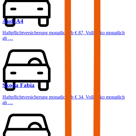
Audi
A4
Haftpflichtversicherung monatlich ab
€ 87
,
Vollkasko monatlich
ab …
Skoda
Fabia
Haftpflichtversicherung monatlich ab
€ 34
,
Vollkasko monatlich
ab …