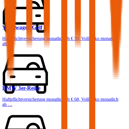
Volkswagen
Golf
Haftpflichtversicherung monatlich ab
€ 50
,
Vollkasko monatlich
ab …
BMW
3er-Reihe
Haftpflichtversicherung monatlich ab
€ 68
,
Vollkasko monatlich
ab …