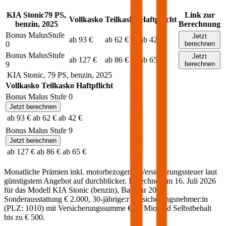
KIA
Stonic
79
PS,
Link zur
Vollkasko
Teilkasko
Haftpflicht
benzin
,
2025
Berechnung
Bonus Malus
Stufe
Jetzt
ab 93 €
ab 62 €
ab 42 €
0
berechnen
Bonus Malus
Stufe
Jetzt
ab 127 €
ab 86 €
ab 65 €
9
berechnen
KIA
Stonic
,
79
PS,
benzin
,
2025
Vollkasko
Teilkasko
Haftpflicht
Bonus Malus Stufe
0
Jetzt berechnen
ab 93 €
ab 62 €
ab 42 €
Bonus Malus Stufe
9
Jetzt berechnen
ab 127 €
ab 86 €
ab 65 €
Monatliche Prämien inkl. motorbezogener Versicherungssteuer laut
günstigstem Angebot auf durchblicker. Berechnet am
16. Juli 2026
für das Modell
KIA
Stonic
(
benzin
)
, Baujahr
2025
,
Sonderausstattung
€ 2.000
,
30-jährige:r
Versicherungsnehmer:in
(PLZ:
1010
) mit Versicherungssumme
€ 20 Mio
und Selbstbehalt
bis zu
€ 500
.