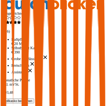
Ausgezeichnet
4,6
(
216
)
Haftpflicht
€ 20 Mio.
Selbstbehalt Kasko
€ 390
Grobe Fahrlässigkeit
Freischaden
Assistance
Monatliche Prämie
inkl. mVSt.
€ 93,48
Vollkasko
berechnen