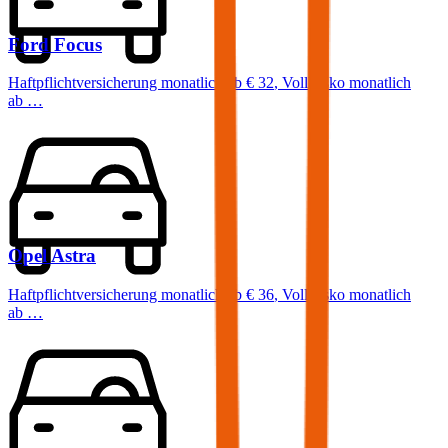
Ford
Focus
Haftpflichtversicherung monatlich ab
€ 32
,
Vollkasko monatlich
ab …
Opel
Astra
Haftpflichtversicherung monatlich ab
€ 36
,
Vollkasko monatlich
ab …