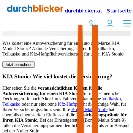
Versicherung
Autoversicherung
KIA
durchblicker.at – Startseite
Kfz Versicherung für Ihren
KIA Stonic
in Österreich
Was kostet eine Autoversicherung für ein Auto der Marke
KIA
Modell
Stonic
? Aktuelle Versicherungskosten für Vollkasko,
Teilkasko und Kfz-Haftpflichtversicherung für einen
KIA
Stonic
:
Jetzt berechnen
KIA
Stonic
: Wie viel kostet die Versicherung?
Hier sehen Sie die
voraussichtlichen Kosten für die
Autoversicherung für einen
KIA
Stonic
für unterschiedliche
Deckungen. Je nach Alter Ihres Fahrzeugs kann eine
Vollkasko
,
Teilkasko
oder nur eine reine
Kfz-Haftpflicht
die richtige Wahl für
Ihren Versicherungsschutz sein. Ihre
Bonus-Malus Stufe
hat
ebenfalls einen starken Einfluss auf die
Versicherungsprämie für
Ihren
KIA Stonic
. Bei der Einsteigerstufe (Bonus Malus Stufe 9)
fallen die Versicherungsprämien deutlich höher aus als zum Beispiel
bei der Nuller Stufe.