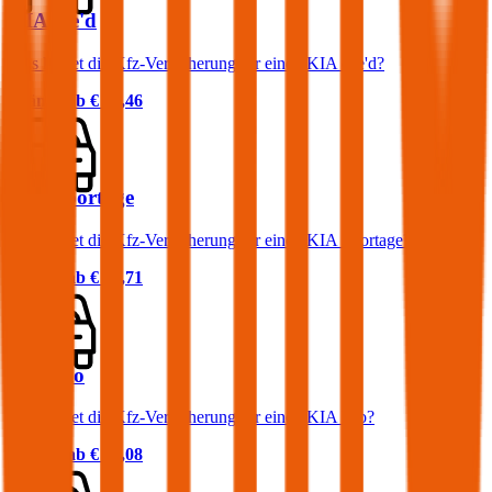
KIA cee'd
Was kostet die Kfz-Versicherung für einen KIA cee'd?
Prämie ab
€ 46,46
KIA Sportage
Was kostet die Kfz-Versicherung für einen KIA Sportage?
Prämie ab
€ 64,71
KIA Rio
Was kostet die Kfz-Versicherung für einen KIA Rio?
Prämie ab
€ 37,08