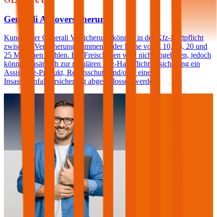
Generali Autoversicherung
Kunden der Generali Versicherung können in der Kfz-Haftpflicht
zwischen Versicherungssummen in der Höhe von € 10, 15, 20 und
25 Millionen wählen. Ein Freischaden wird nicht angeboten, jedoch
können zusätzlich zur regulären Kfz-Haftpflichtversicherung ein
Assistance-Produkt, Rechtsschutz und/oder eine
Insassenunfallversicherung abgeschlossen werden.