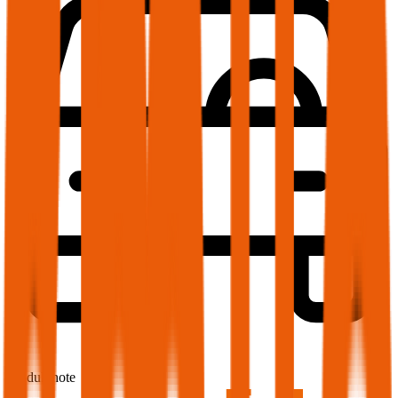
1,7
Produktnote