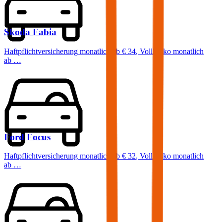
Skoda
Fabia
Haftpflichtversicherung monatlich ab
€ 34
,
Vollkasko monatlich
ab …
Ford
Focus
Haftpflichtversicherung monatlich ab
€ 32
,
Vollkasko monatlich
ab …