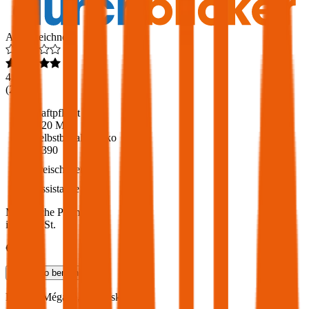
Ausgezeichnet
4,6
(
217
)
Haftpflicht
€ 20 Mio.
Selbstbehalt Kasko
€ 390
Freischaden
Assistance
Monatliche Prämie
inkl. mVSt.
€ 62,27
Teilkasko
berechnen
Renault
Mégane, Vollkasko