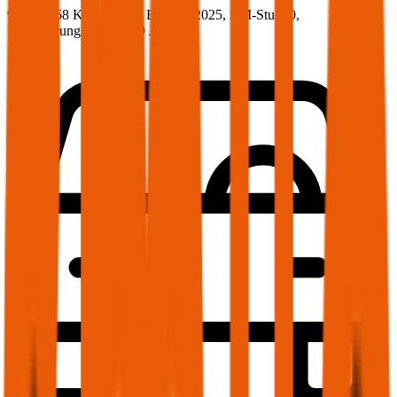
92.4 PS/68 KW, hybrid, Baujahr 2025,
BM-Stufe
0
,
Versicherungsnehmer 30 Jahre