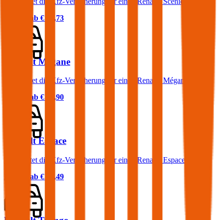
Was kostet die Kfz-Versicherung für einen Renault Scénic?
Prämie ab
€ 33,73
Renault Mégane
Was kostet die Kfz-Versicherung für einen Renault Mégane?
Prämie ab
€ 29,90
Renault Espace
Was kostet die Kfz-Versicherung für einen Renault Espace?
Prämie ab
€ 52,49