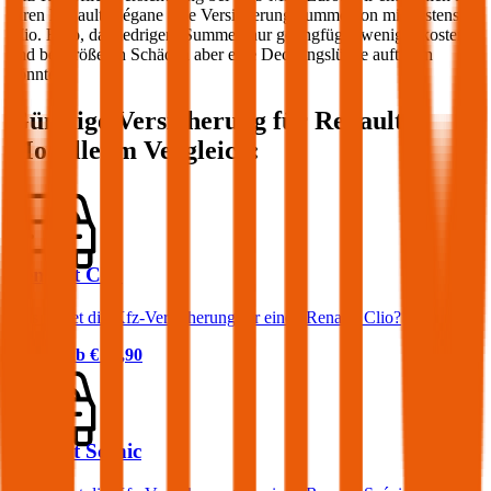
Ihren
Renault
Mégane
eine Versicherungssumme von mindestens 20
Mio. Euro, da niedrigere Summen nur geringfügig weniger kosten
und bei größeren Schäden aber eine Deckungslücke auftreten
könnte.
Günstige Versicherung für
Renault
Modelle im Vergleich:
Renault Clio
Was kostet die Kfz-Versicherung für einen Renault Clio?
Prämie ab
€ 29,90
Renault Scénic