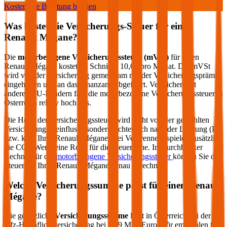
Kostenlose Beratung buchen
Was kostet die Versicherungs-Steuer für einen
Renault
Mégane
?
Die
motorbezogene Versicherungssteuer (mVSt)
für einen
Renault
Mégane
kostet im Schnitt €
10,08
pro Monat. Die mVSt
wird von der Versicherung gemeinsam mit der Versicherungsprämie
eingehoben und an das Finanzamt abgeführt. Verglichen mit
anderen EU-Ländern fällt die motorbezogene Versicherungssteuer in
Österreich relativ hoch aus.
Die Höhe der Versicherungssteuer wird nicht von der gewählten
Versicherung beeinflusst, sondern richtet sich nach der Leistung (PS
bzw. kW) Ihres
Renault
Mégane
. Bei Verbrennern spielen zusätzlich
die CO2-Werte eine Rolle für die Steuerhöhe. Im durchblicker
Rechner für die
motorbezogene Versicherungssteuer
können Sie die
Steuer für Ihren
Renault
Mégane
genau berechnen.
Welche Versicherungssumme passt für einen
Renault
Mégane
?
Die gesetzliche
Versicherungssumme
liegt in Österreich bei der
Kfz-Haftpflichtversicherung bei 7,79 Mio. Euro. Wir empfehlen für