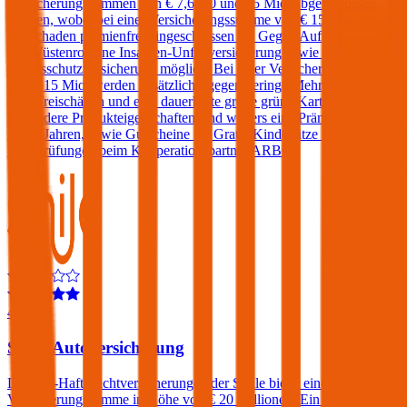
Versicherungssummen von € 7,6, 10 und 15 Mio. abgeschlossen
werden, wobei bei einer Versicherungssumme von € 15 Mio. ein
Freischaden prämienfrei eingeschlossen ist. Gegen Aufpreis sind bei
der Wüstenrot eine Insassen-Unfallversicherung sowie eine Kfz-
Rechtsschutzversicherung möglich. Bei einer Versicherungssumme
von € 15 Mio. werden zusätzlich - gegen geringe Mehrkosten - bis
zu 2 Freischäden und eine dauerhafte große grüne Karte angeboten.
Besondere Produkteigenschaften sind weiters eine Prämiengarantie
von 3 Jahren, sowie Gutscheine für Gratis-Kindersitze und Pickerl-
Überprüfungen beim Kooperationspartner ARBÖ.
4,6
Smile Autoversicherung
Die Kfz-Haftpflichtversicherungen der Smile bietet eine
Versicherungssumme in Höhe von € 20 Millionen. Ein Freischaden