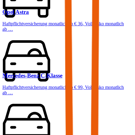
Opel
Astra
Haftpflichtversicherung monatlich ab
€ 36
,
Vollkasko monatlich
ab …
Mercedes-Benz
C-Klasse
Haftpflichtversicherung monatlich ab
€ 99
,
Vollkasko monatlich
ab …