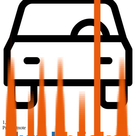
1,9
Produktnote