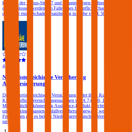
kann bei der Bonus-Stufe 7 und darunter gegen Aufpreis
eingeschlossen werden. Im Falle eines Haftpflichtschadens verlangt
die Smile einen Schadenersatzbeitrag in Höhe von € 500.
4,1
Niederösterreichische Versicherung
Autoversicherung
Die Niederösterreichische Versicherung bietet ihren Kunden in der
Kfz-Haftpflicht Versicherungssummen von € 7,6, 10, 15 und 20
Mio. Zusätzlich können ein Assistance-Produkt, Rechtsschutz
und/oder eine Insassen-Unfallversicherung gewählt werden. Einen
Freischaden gibt es bei der Niederösterreichischen Versicherung
nicht.