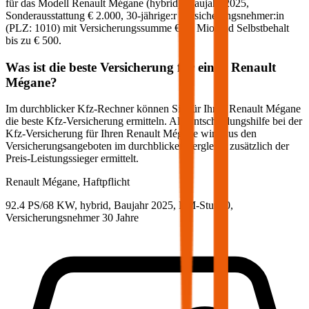
für das Modell
Renault
Mégane
(
hybrid
)
, Baujahr
2025
,
Sonderausstattung
€ 2.000
,
30-jährige:r
Versicherungsnehmer:in
(PLZ:
1010
) mit Versicherungssumme
€ 20 Mio
und Selbstbehalt
bis zu
€ 500
.
Was ist die beste Versicherung für einen
Renault
Mégane
?
Im durchblicker Kfz-Rechner können Sie für Ihren
Renault
Mégane
die beste Kfz-Versicherung ermitteln. Als Entscheidungshilfe bei der
Kfz-Versicherung für Ihren
Renault
Mégane
wird aus den
Versicherungsangeboten im durchblicker Vergleich zusätzlich der
Preis-Leistungssieger ermittelt.
Renault
Mégane, Haftpflicht
92.4 PS/68 KW, hybrid, Baujahr 2025,
BM-Stufe
0
,
Versicherungsnehmer 30 Jahre