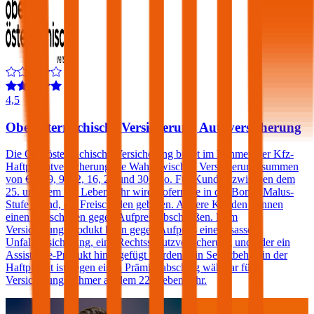
4,5
Oberösterreichische Versicherung Autoversicherung
Die Oberösterreichische Versicherung bietet im Rahmen der Kfz-
Haftpflichtversicherung die Wahl zwischen Versicherungssummen
von € 7,79, 9, 12, 16, 20 und 30 Mio. Für Kunden zwischen dem
25. und dem 69. Lebensjahr wird, sofern sie in der Bonus Malus-
Stufe 0 sind, ein Freischaden geboten. Andere Kunden können
einen Freischaden gegen Aufpreis abschließen. Dem
Versicherungsprodukt kann gegen Aufpreis eine Insassen-
Unfallversicherung, eine Rechtsschutzversicherung und/oder ein
Assistance-Produkt hinzugefügt werden. Ein Selbstbehalt in der
Haftpflicht ist gegen einen Prämienabschlag wählbar für
Versicherungsnehmer ab dem 22. Lebensjahr.