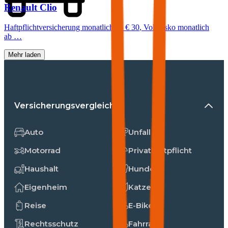
Renault
Clio
Haftpflichtversicherung monatlich ab
€ 30
,
Vollkasko monatlich
ab …
Mehr laden
Versicherungsvergleiche
Auto
Unfall
Motorrad
Privathaftpflicht
Haushalt
Hunde
Eigenheim
Katzen
Reise
E-Bike
Rechtsschutz
Fahrrad