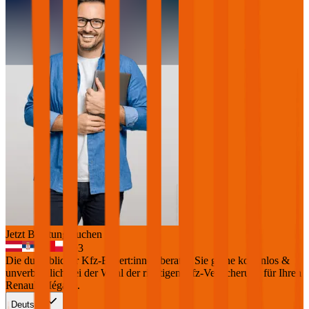
Jetzt Beratung buchen
+
3
Die durchblicker Kfz-Expert:innen beraten Sie gerne kostenlos &
unverbindlich bei der Wahl der richtigen Kfz-Versicherung für Ihren
Renault Mégane
.
Deutsch