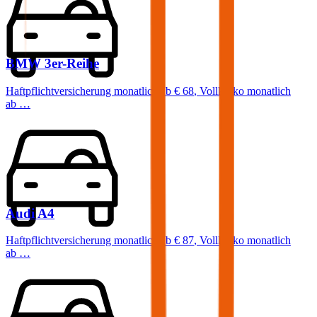
BMW
3er-Reihe
Haftpflichtversicherung monatlich ab
€ 68
,
Vollkasko monatlich
ab …
Audi
A4
Haftpflichtversicherung monatlich ab
€ 87
,
Vollkasko monatlich
ab …