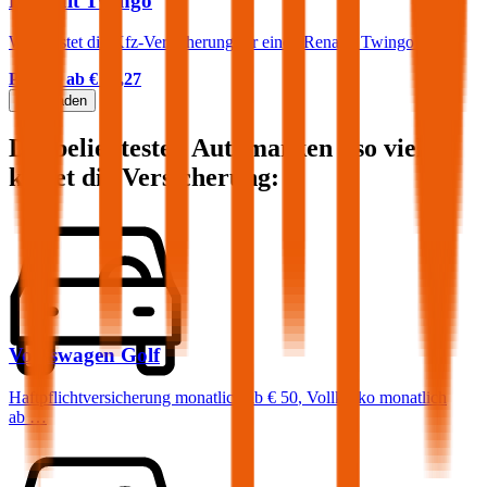
Renault Twingo
Was kostet die Kfz-Versicherung für einen Renault Twingo?
Prämie ab
€ 16,27
Mehr laden
Die beliebtesten Automarken - so viel
kostet die Versicherung:
Volkswagen
Golf
Haftpflichtversicherung monatlich ab
€ 50
,
Vollkasko monatlich
ab …