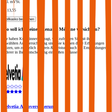
inkl. mVSt.
€ 113,55
Vollkasko
berechnen
Wo soll ich meinen
Renault
Mégane
versichern?
Wir haben Kund:innen befragt, wie zufrieden Sie mit ihrer
gewählten Autoversicherung sind. Sie können diese Erfahrungen
nutzen, um zusätzlich zu Preis & Leistung auch die Empfehlungen
anderer in Ihre Entscheidung einfließen zu lassen:
4,4
Helvetia Autoversicherung