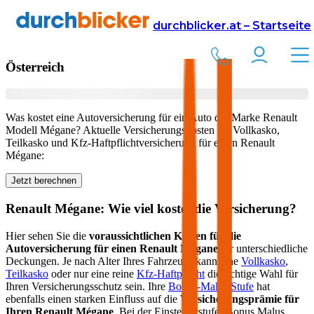
Versicherung
Autoversicherung
Renault
durchblicker.at – Startseite
Kfz Versicherung für Ihren
Renault Mégane
in
Österreich
Was kostet eine Autoversicherung für ein Auto der Marke
Renault
Modell
Mégane
? Aktuelle Versicherungskosten für Vollkasko,
Teilkasko und Kfz-Haftpflichtversicherung für einen
Renault
Mégane
:
Jetzt berechnen
Renault
Mégane
: Wie viel kostet die Versicherung?
Hier sehen Sie die
voraussichtlichen Kosten für die
Autoversicherung für einen
Renault
Mégane
für unterschiedliche
Deckungen. Je nach Alter Ihres Fahrzeugs kann eine
Vollkasko
,
Teilkasko
oder nur eine reine
Kfz-Haftpflicht
die richtige Wahl für
Ihren Versicherungsschutz sein. Ihre
Bonus-Malus Stufe
hat
ebenfalls einen starken Einfluss auf die
Versicherungsprämie für
Ihren
Renault Mégane
. Bei der Einsteigerstufe (Bonus Malus