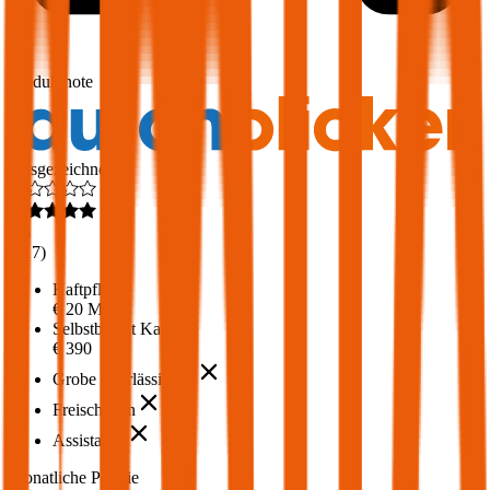
1,7
Produktnote
Ausgezeichnet
4,6
(
217
)
Haftpflicht
€ 20 Mio.
Selbstbehalt Kasko
€ 390
Grobe Fahrlässigkeit
Freischaden
Assistance
Monatliche Prämie