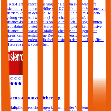
Die Kfz-Haftpflichtversicherung der Helvetia sieht wählbare
Versicherungssummen in Höhe von € 7,6, 10 und 20 Millionen vor.
Außerdem kann in den Bonus-Stufen 0 bis 7 eine Freischaden-
Regelung vereinbart werden (1 Freischaden pro Jahr). Ein
Assistance-Paket ist ebenfalls optional möglich. Im sogenannten
„Europabündel“ bietet die Helvetia ein Komplettpaket inklusive
Assistance und Insassen-Unfallversicherung an. Gegen einen
Aufpreis kann ebenfalls eine Rechtsschutzversicherung
abgeschlossen werden. Selbstbehalte sind in der Auto-Haftpflicht
der Helvetia nicht vorgesehen.
4,4
Wüstenrot Autoversicherung
Kfz-Haftpflichtversicherungen können bei der Wüstenrot zu