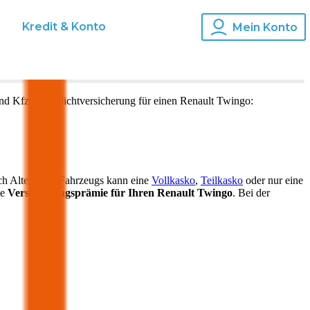
s
Kredit & Konto
Mein Konto
und Kfz-Haftpflichtversicherung für einen
Renault
Twingo
:
ch Alter Ihres Fahrzeugs kann eine
Vollkasko
,
Teilkasko
oder nur eine
ie
Versicherungsprämie für Ihren
Renault Twingo
. Bei der