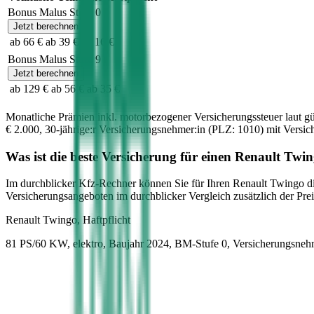
Bonus Malus Stufe
0
Jetzt berechnen
ab 66 €
ab 39 €
ab 16 €
Bonus Malus Stufe
9
Jetzt berechnen
ab 129 €
ab 56 €
ab 35 €
Monatliche Prämien inkl. motorbezogener Versicherungssteuer laut g
€ 2.000
,
30-jährige:r
Versicherungsnehmer:in (PLZ:
1010
) mit Versi
Was ist die beste Versicherung für einen
Renault
Twin
Im durchblicker Kfz-Rechner können Sie für Ihren
Renault
Twingo
di
Versicherungsangeboten im durchblicker Vergleich zusätzlich der Preis
Renault
Twingo, Haftpflicht
81 PS/60 KW, elektro, Baujahr 2024,
BM-Stufe
0
, Versicherungsneh