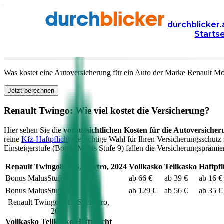
Versicherung
Autoversicherung
Renault
durchblicker.
Starts
Kfz Versicherung für Ihren
Renault Twingo
in Österr
Was kostet eine Autoversicherung für ein Auto der Marke
Renault
Mo
Jetzt berechnen
Renault
Twingo
: Wie viel kostet die Versicherung?
Hier sehen Sie die
voraussichtlichen Kosten für die Autoversicher
reine
Kfz-Haftpflicht
die richtige Wahl für Ihren Versicherungsschutz 
Einsteigerstufe (Bonus Malus Stufe 9) fallen die Versicherungsprämien
Renault
Twingo
81
PS,
elektro
,
2024
Vollkasko
Teilkasko
Haftpfl
Bonus Malus
Stufe
0
ab 66 €
ab 39 €
ab 16 €
Bonus Malus
Stufe
9
ab 129 €
ab 56 €
ab 35 €
Renault
Twingo
,
81
PS,
elektro
,
2024
Vollkasko
Teilkasko
Haftpflicht