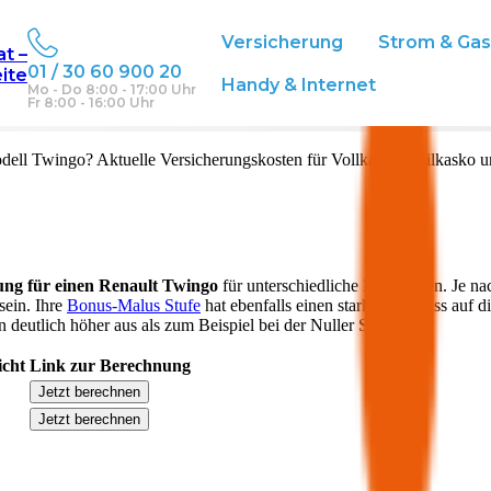
Versicherung
Strom & Ga
at –
01 / 30 60 900 20
eite
eich
Handy & Internet
Mo - Do 8:00 - 17:00 Uhr
Fr 8:00 - 16:00 Uhr
dell
Twingo
? Aktuelle Versicherungskosten für Vollkasko, Teilkasko 
ung für einen
Renault
Twingo
für unterschiedliche Deckungen. Je na
sein. Ihre
Bonus-Malus Stufe
hat ebenfalls einen starken Einfluss auf d
 deutlich höher aus als zum Beispiel bei der Nuller Stufe.
icht
Link zur Berechnung
Jetzt berechnen
Jetzt berechnen