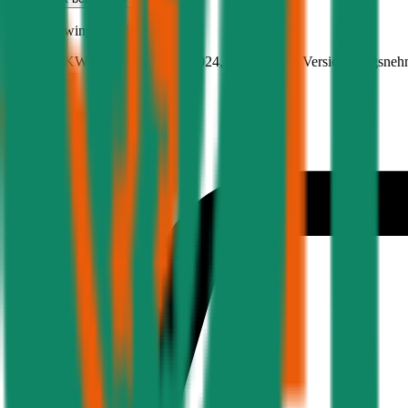
Renault
Twingo, Teilkasko
81 PS/60 KW, elektro, Baujahr 2024,
BM-Stufe
0
, Versicherungsneh