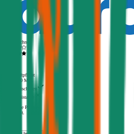
Ausgezeichnet
4,5
(
510
)
Haftpflicht
€ 20 Mio.
Freischaden
Assistance
Monatliche Prämie
inkl. mVSt.
€ 16,27
Haftpflicht
berechnen