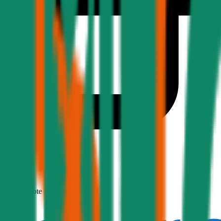
1,7
Produktnote