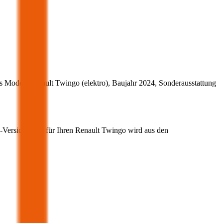
s Modell
Renault
Twingo
(
elektro
)
, Baujahr
2024
, Sonderausstattung
z-Versicherung für Ihren
Renault
Twingo
wird aus den