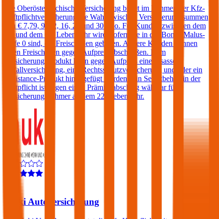
Die Oberösterreichische Versicherung bietet im Rahmen der Kfz-
Haftpflichtversicherung die Wahl zwischen Versicherungssummen
von € 7,79, 9, 12, 16, 20 und 30 Mio. Für Kunden zwischen dem
25. und dem 69. Lebensjahr wird, sofern sie in der Bonus Malus-
Stufe 0 sind, ein Freischaden geboten. Andere Kunden können
einen Freischaden gegen Aufpreis abschließen. Dem
Versicherungsprodukt kann gegen Aufpreis eine Insassen-
Unfallversicherung, eine Rechtsschutzversicherung und/oder ein
Assistance-Produkt hinzugefügt werden. Ein Selbstbehalt in der
Haftpflicht ist gegen einen Prämienabschlag wählbar für
Versicherungsnehmer ab dem 22. Lebensjahr.
4,5
Muki Autoversicherung