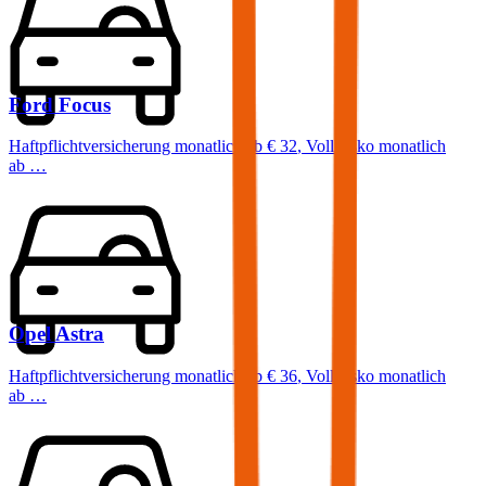
Ford
Focus
Haftpflichtversicherung monatlich ab
€ 32
,
Vollkasko monatlich
ab …
Opel
Astra
Haftpflichtversicherung monatlich ab
€ 36
,
Vollkasko monatlich
ab …