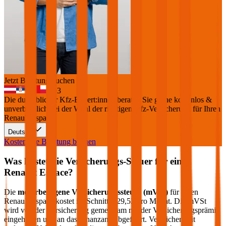
Jetzt Beratung buchen
+
3
Die durchblicker Kfz-Expert:innen beraten Sie gerne kostenlos &
unverbindlich bei der Wahl der richtigen Kfz-Versicherung für Ihren
Renault Espace
.
Deutsch
Kostenlose Beratung buchen
Was kostet die Versicherungs-Steuer für einen
Renault
Espace
?
Die
motorbezogene Versicherungssteuer (mVSt)
für einen
Renault
Espace
kostet im Schnitt €
29,52
pro Monat. Die mVSt
wird von der Versicherung gemeinsam mit der Versicherungsprämie
eingehoben und an das Finanzamt abgeführt. Verglichen mit