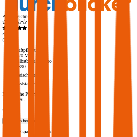
Ausgezeichnet
4,6
(
217
)
Haftpflicht
€ 20 Mio.
Selbstbehalt Kasko
€ 390
Freischaden
Assistance
Monatliche Prämie
inkl. mVSt.
€ 87,37
Teilkasko
berechnen
Renault
Espace, Vollkasko