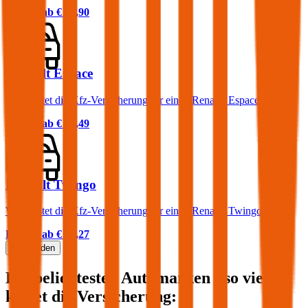
Prämie ab
€ 29,90
Renault Espace
Was kostet die Kfz-Versicherung für einen Renault Espace?
Prämie ab
€ 52,49
Renault Twingo
Was kostet die Kfz-Versicherung für einen Renault Twingo?
Prämie ab
€ 16,27
Mehr laden
Die beliebtesten Automarken - so viel
kostet die Versicherung: