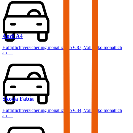
Audi
A4
Haftpflichtversicherung monatlich ab
€ 87
,
Vollkasko monatlich
ab …
Skoda
Fabia
Haftpflichtversicherung monatlich ab
€ 34
,
Vollkasko monatlich
ab …