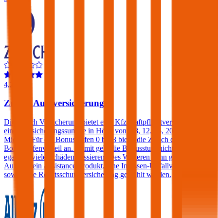
4,2
Zurich Autoversicherung
Die Zurich Versicherung bietet eine Kfz-Haftpflichtversicherung mit
einer Versicherungssumme in Höhe von € 8, 12, 15, 20 oder 25
Mio. an. Für die Bonusstufen 0 bis 3 bietet die Zurich einen
Bonusstufenvorteil an. Damit geht die Bonusstufe nicht verloren,
egal wie viele Schäden passieren. Des Weiteren kann gegen einen
Aufpreis ein Assistance-Produkt, eine Insassen-Unfallversicherung
sowie eine Rechtsschutzversicherung gewählt werden.