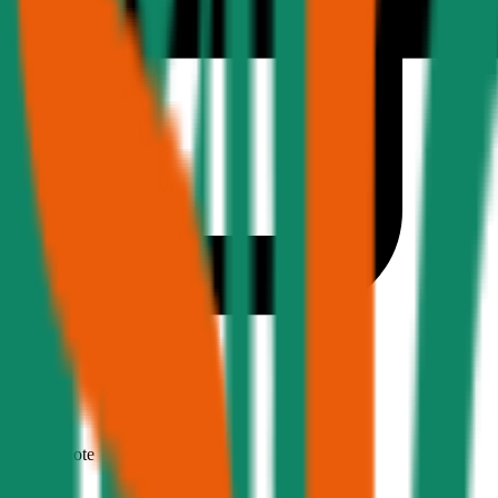
1,9
Produktnote