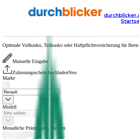
Versicherung
Autoversicherung
durchblicker.
Starts
Renault
Versicherung vergleichen & abschließen
Optimale Vollkasko, Teilkasko oder Haftpflichtversicherung für Ihre
Manuelle Eingabe
Zulassungsschein hochladen
Neu
Marke
Modell
Monatliche Prämie inkl. Steuern