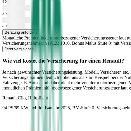
ab
ab
ab
Beratung anfordern
Monatliche Prämien inkl. motorbezogener Versicherungssteuer laut gü
Versicherungsnehmer:in (PLZ:
1010
, Bonus Malus Stufe
0
) mit Vers
Jetzt vergleichen
Wie viel kostet die Versicherung für einen
Renault
?
Je nach gewünschter Versicherungsleistung, Modell, Versicherer, etc
Versicherungsprämien deutlich höher aus als zum Beispiel bei der Nu
Fahrzeuge. E-Autos sind daher nicht mehr von der motorbezogenen 
monatlichen Prämien inkl. motorbezogener Versicherungssteuer laut 
Renault
Clio, Haftpflicht
94 PS/69 KW, hybrid, Baujahr 2025,
BM-Stufe
0
, Versicherungsneh