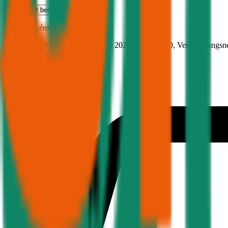
Haftpflicht
berechnen
Renault
Scénic, Haftpflicht
170 PS/125 KW, elektro, Baujahr 2025,
BM-Stufe
0
, Versicherungsn