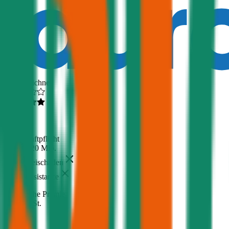
Ausgezeichnet
4,6
(
217
)
Haftpflicht
€ 20 Mio.
Freischaden
Assistance
Monatliche Prämie
inkl. mVSt.
€ 29,90