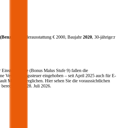
(
Benzin
)
, Sonderausstattung €
2000
, Baujahr
2020
, 30-jährige:r
r Einsteigerstufe (Bonus Malus Stufe 9) fallen die
ne Versicherungssteuer eingehoben – seit April 2025 auch für E-
ault
Modelle verglichen. Hier sehen Sie die voraussichtlichen
 berechnet am
28. Juli 2026
.