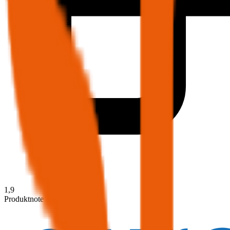
1,9
Produktnote