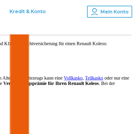
s
Kredit & Konto
Mein Konto
nd Kfz-Haftpflichtversicherung für einen
Renault
Koleos
:
h Alter Ihres Fahrzeugs kann eine
Vollkasko
,
Teilkasko
oder nur eine
ie
Versicherungsprämie für Ihren
Renault Koleos
. Bei der