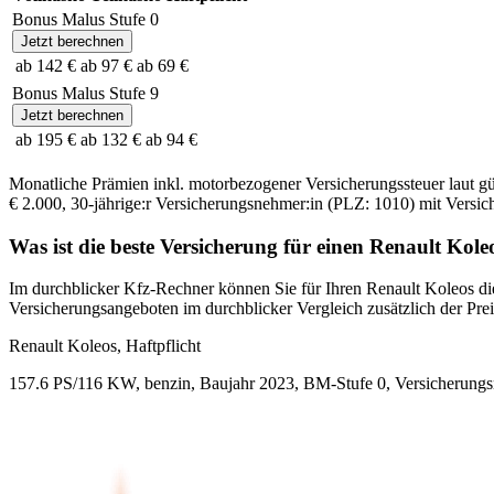
Bonus Malus Stufe
0
Jetzt berechnen
ab 142 €
ab 97 €
ab 69 €
Bonus Malus Stufe
9
Jetzt berechnen
ab 195 €
ab 132 €
ab 94 €
Monatliche Prämien inkl. motorbezogener Versicherungssteuer laut g
€ 2.000
,
30-jährige:r
Versicherungsnehmer:in (PLZ:
1010
) mit Versi
Was ist die beste Versicherung für einen
Renault
Kole
Im durchblicker Kfz-Rechner können Sie für Ihren
Renault
Koleos
di
Versicherungsangeboten im durchblicker Vergleich zusätzlich der Preis
Renault
Koleos, Haftpflicht
157.6 PS/116 KW, benzin, Baujahr 2023,
BM-Stufe
0
, Versicherung