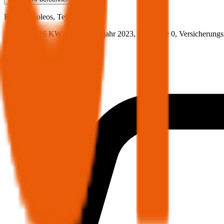
Renault
Koleos, Teilkasko
157.6 PS/116 KW, benzin, Baujahr 2023,
BM-Stufe
0
, Versicherung