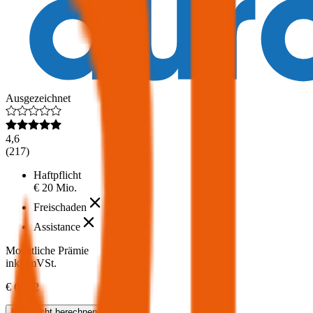
Ausgezeichnet
4,6
(
217
)
Haftpflicht
€ 20 Mio.
Freischaden
Assistance
Monatliche Prämie
inkl. mVSt.
€ 68,82
Haftpflicht
berechnen