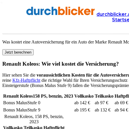
Versicherung
Autoversicherung
Renault
durchblicker.
Starts
Kfz Versicherung für Ihren
Renault Koleos
in Österre
Was kostet eine Autoversicherung für ein Auto der Marke
Renault
Mo
Jetzt berechnen
Renault
Koleos
: Wie viel kostet die Versicherung?
Hier sehen Sie die
voraussichtlichen Kosten für die Autoversicher
reine
Kfz-Haftpflicht
die richtige Wahl für Ihren Versicherungsschutz 
Einsteigerstufe (Bonus Malus Stufe 9) fallen die Versicherungsprämien
Renault
Koleos
158
PS,
benzin
,
2023
Vollkasko
Teilkasko
Haftpfl
Bonus Malus
Stufe
0
ab 142 €
ab 97 €
ab 69 €
Bonus Malus
Stufe
9
ab 195 €
ab 132 €
ab 94 €
Renault
Koleos
,
158
PS,
benzin
,
2023
Vollkasko
Teilkasko
Haftpflicht