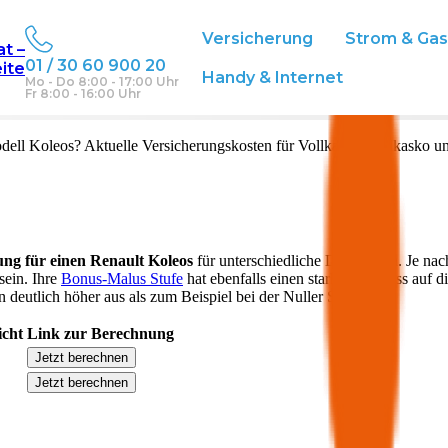
Versicherung
Strom & Ga
at –
01 / 30 60 900 20
eite
ich
Handy & Internet
Mo - Do 8:00 - 17:00 Uhr
Fr 8:00 - 16:00 Uhr
dell
Koleos
? Aktuelle Versicherungskosten für Vollkasko, Teilkasko u
ung für einen
Renault
Koleos
für unterschiedliche Deckungen. Je nac
sein. Ihre
Bonus-Malus Stufe
hat ebenfalls einen starken Einfluss auf d
 deutlich höher aus als zum Beispiel bei der Nuller Stufe.
icht
Link zur Berechnung
Jetzt berechnen
Jetzt berechnen