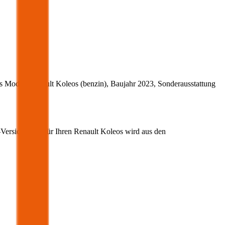
s Modell
Renault
Koleos
(
benzin
)
, Baujahr
2023
, Sonderausstattung
-Versicherung für Ihren
Renault
Koleos
wird aus den