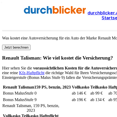
Versicherung
Autoversicherung
Renault
durchblicker.
Starts
Kfz Versicherung für Ihren
Renault Talisman
in Öster
Was kostet eine Autoversicherung für ein Auto der Marke
Renault
Mo
Jetzt berechnen
Renault
Talisman
: Wie viel kostet die Versicherung?
Hier sehen Sie die
voraussichtlichen Kosten für die Autoversicher
eine reine
Kfz-Haftpflicht
die richtige Wahl für Ihren Versicherungssc
Einsteigerstufe (Bonus Malus Stufe 9) fallen die Versicherungsprämien
Renault
Talisman
159
PS,
benzin
,
2023
Vollkasko
Teilkasko
Haft
Bonus Malus
Stufe
0
ab 146 €
ab 99 €
ab 7
Bonus Malus
Stufe
9
ab 196 €
ab 134 €
ab 9
Renault
Talisman
,
159
PS,
benzin
,
2023
Vollkasko
Teilkasko
Haftpflicht