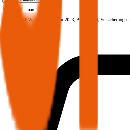
Renault
Talisman, Teilkasko
159 PS/117 KW, benzin, Baujahr 2023,
BM-Stufe
0
, Versicherungsn