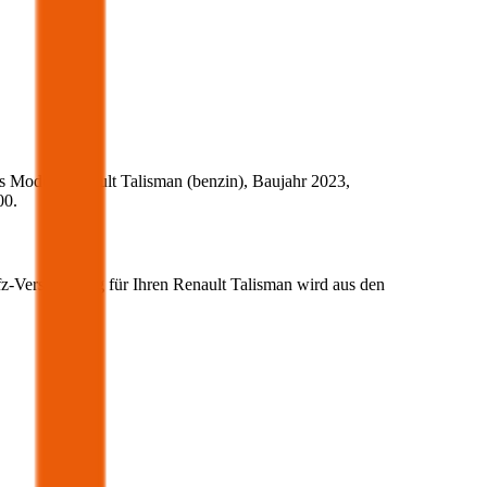
s Modell
Renault
Talisman
(
benzin
)
, Baujahr
2023
,
00
.
fz-Versicherung für Ihren
Renault
Talisman
wird aus den