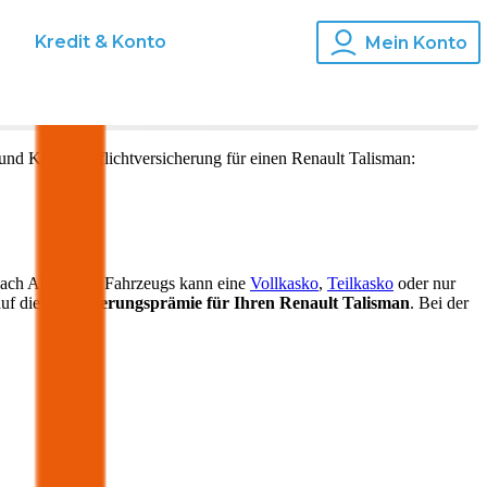
s
Kredit & Konto
Mein Konto
 und Kfz-Haftpflichtversicherung für einen
Renault
Talisman
:
nach Alter Ihres Fahrzeugs kann eine
Vollkasko
,
Teilkasko
oder nur
auf die
Versicherungsprämie für Ihren
Renault Talisman
. Bei der