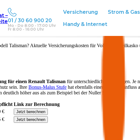
Versicherung
Strom & Ga
at –
01 / 30 60 900 20
eite
reich
Handy & Internet
Mo - Do 8:00 - 17:00 Uhr
Fr 8:00 - 16:00 Uhr
dell
Talisman
? Aktuelle Versicherungskosten für Vollkasko, Teilkasko
ung für einen
Renault
Talisman
für unterschiedliche Deckungen. Je 
hutz sein. Ihre
Bonus-Malus Stufe
hat ebenfalls einen starken Einfluss 
 deutlich höher aus als zum Beispiel bei der Nuller Stufe.
pflicht
Link zur Berechnung
0 €
Jetzt berechnen
5 €
Jetzt berechnen