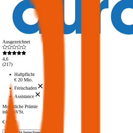
Ausgezeichnet
4,6
(
217
)
Haftpflicht
€ 20 Mio.
Freischaden
Assistance
Monatliche Prämie
inkl. mVSt.
€ 69,54
Haftpflicht
berechnen