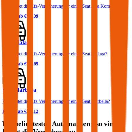
Was kostet die Kfz-Versicherung für einen Seat Inca Kombi?
Prämie ab
€ 30,39
Seat Malaga
Was kostet die Kfz-Versicherung für einen Seat Malaga?
Prämie ab
€ 35,85
Seat Marbella
Was kostet die Kfz-Versicherung für einen Seat Marbella?
Prämie ab
€ 20,12
Die beliebtesten Automarken - so viel
kostet die Versicherung: