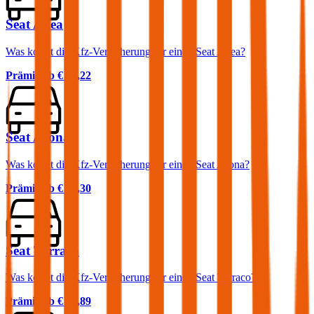
Seat Altea
Was kostet die Kfz-Versicherung für einen Seat Altea?
Prämie ab
€ 45,22
Seat Arona
Was kostet die Kfz-Versicherung für einen Seat Arona?
Prämie ab
€ 44,30
Seat Tarraco
Was kostet die Kfz-Versicherung für einen Seat Tarraco?
Prämie ab
€ 66,89