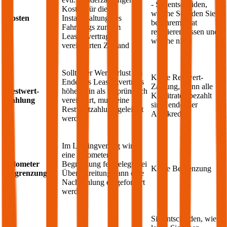
- Sie entscheiden,
Kosten für die
welche Schäden Sie
Kosten
Instandhaltung des
bei Ihrem
Seat
Fahrzeugs zum im
reparieren lassen und
Leasingvertrag
welche nicht
vereinbarten Zustand
Sollte der Wertverlust am
Keine Restwert-
Ende des Leasingvertrags
Zahlung, wenn alle
Restwert-
höher sein als ursprünglich
Kreditraten bezahlt
Zahlung
vereinbart, muss eine
sind, endet der
Restwertzahlung geleistet
Autokredit
werden
Im Leasingvertrag wird
eine Kilometer
Kilometer
Begrenzung festgelegt, bei
Keine Begrenzung
Begrenzung
Überschreitung kann eine
Nachzahlung eingefordert
werden
Sie entscheiden, wie