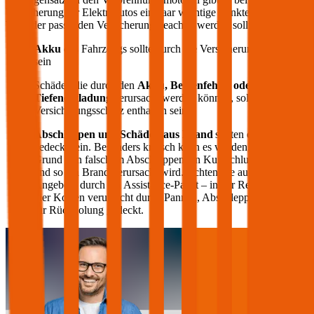
Versicherung für Elektroautos ein paar wichtige Punkte, die bei der
Wahl der passenden Versicherung beachtet werden sollten:
Akku
des Fahrzeugs sollte durch die Versicherung gedeckt
sein
Schäden die durch den
Akku, Bedienfehler oder
Tiefenentladung
verursacht werden können, sollten im
Versicherungsschutz enthalten sein
Abschleppen und Schäden aus Brand
sollten ebenfalls
gedeckt sein. Besonders kritisch kann es werden, wenn auf
Grund von falschem Abschleppen ein Kurzschluss entsteht
und so ein Brand verursacht wird. Achten Sie auch auf die
Angebote durch ein Assistance-Paket – in der Regel werden
hier Kosten verursacht durch Pannen, Abschleppen oder auch
für Rückholung gedeckt.