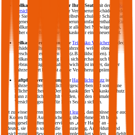
Vollkasko Versicherung für Ihren
Seat
:
mit der
Vollkasko
Versicherung
werden von der Versicherung Schäden gedeckt,
die Sie verursachen – auch selbstverschuldete Schäden am
eigenen Auto sind im Versicherungsumfang enthalten. Ein
Vollkaskoschutz zahlt sich vor allem bei Neuwägen aus,
daher empfiehlt sich die Vollkasko für einen neuen
Seat
.
Teilkasko Versicherung:
die
Teilkasko Versicherung
deckt
Schäden an Ihrem eigenen Fahrzeug, welche ohne Ihr
Verschulden entstanden sind (z.B. Wildschäden). Eine
Teilkasko Versicherung kann sich durchaus auch bei
Gebrauchtwägen auszahlen: wichtig ist immer, dass der
Fahrzeugwert höher ist als die Versicherungsprämie.
Haftpflichtversicherung
: der
Haftpflichtschutz
ist für
Fahrzeughalter gesetzlich vorgeschrieben und somit eine
Pflichtversicherung. Der Teilkasko oder Vollkasko Schutz
kann zusätzlich gewählt werden, um den optimalen
Versicherungsschutz für Ihren
Seat
zu sichern.
Gut zu wissen: Wenn Sie einen
Seat
leasen
, dann müssen Sie auch
die Kosten für die Autoversicherung übernehmen. Oft bieten
Leasinggesellschaften ein Service aus „einer Hand“ an – das
bedeutet, sie bieten sowohl die Finanzierung, Anmeldung und
Versicherung an. Bevor Sie ein Komplettpaket wählen, empfiehlt