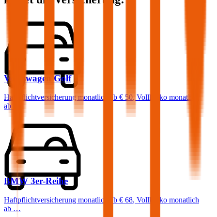
Volkswagen
Golf
Haftpflichtversicherung monatlich ab
€ 50
,
Vollkasko monatlich
ab …
BMW
3er-Reihe
Haftpflichtversicherung monatlich ab
€ 68
,
Vollkasko monatlich
ab …