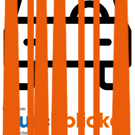
1,9
Produktnote
Ausgezeichnet