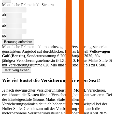
Monatliche Prämie inkl. Steuern
ab
ab
ab
Beratung anfordern
Monatliche Prämien inkl. motorbezogener Versicherungssteuer laut
günstigstem Angebot auf durchblicker.
für das Modell
Volkswagen
Golf
(
Benzin
)
, Sonderausstattung €
2000
, Baujahr
2020
, 30-
jährige:r Versicherungsnehmer:in (PLZ:
1010
, Bonus Malus Stufe
0
)
mit Versicherungssumme €
20 Mio
und Selbstbehalt bis zu €
500
.
Jetzt vergleichen
Wie viel kostet die Versicherung für einen
Seat
?
Je nach gewünschter Versicherungsleistung, Modell, Versicherer,
etc. können die Kosten für die Versicherung beim
Seat
variieren. Bei
der Einsteigerstufe (Bonus Malus Stufe 9) fallen die
Versicherungsprämien deutlich höher aus als zum Beispiel bei der
Nuller Stufe. Gemeinsam mit der Versicherung wird auch die
motorbezogene Versicherungssteuer eingehoben – seit April 2025