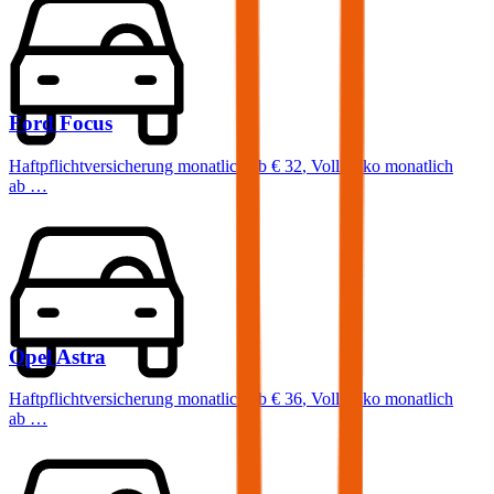
Ford
Focus
Haftpflichtversicherung monatlich ab
€ 32
,
Vollkasko monatlich
ab …
Opel
Astra
Haftpflichtversicherung monatlich ab
€ 36
,
Vollkasko monatlich
ab …