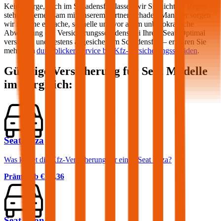
Keine Sorge, auch im Schadensfall lassen wir Sie nicht im Regen
stehen! Gemeinsam mit unserem Partner Schaden-Manager sorgen
wir für eine einfache, schnelle und vor allem unbürokratische
Abwicklung des Versicherungsschadens bei Ihrem
Seat
. Optimal
versichert und bestens abgesichert im Schadensfall – erfahren Sie
mehr zum
durchblicker Service bei Kfz-Versicherungsschäden
.
Günstige Versicherung für
Seat
Modelle
im Vergleich:
Seat Ibiza
Was kostet die Kfz-Versicherung für einen Seat Ibiza?
Prämie ab
€ 36,36
Seat Leon