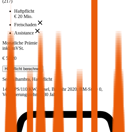
(
217
)
Haftpflicht
€ 20 Mio.
Freischaden
Assistance
Monatliche Prämie
inkl. mVSt.
€ 52,20
Haftpflicht
berechnen
Seat
Alhambra, Haftpflicht
149.5 PS/110 KW, diesel, Baujahr 2020,
BM-Stufe
0
,
Versicherungsnehmer 30 Jahre