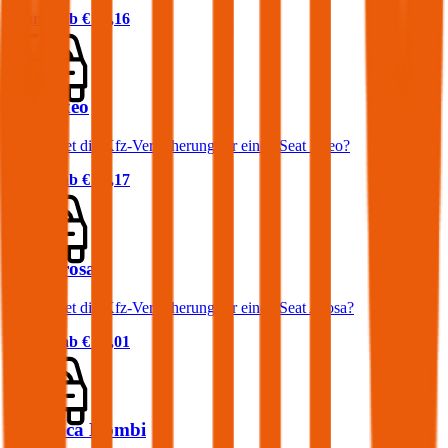
Prämie ab
€ 35,16
Seat Exeo
Was kostet die Kfz-Versicherung für einen Seat Exeo?
Prämie ab
€ 67,17
Seat Arosa
Was kostet die Kfz-Versicherung für einen Seat Arosa?
Prämie ab
€ 23,01
Seat Inca Kombi