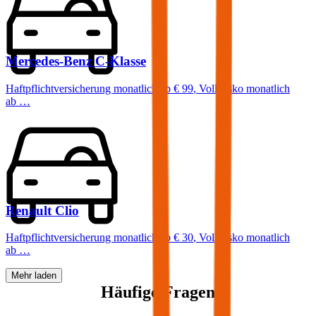
Mercedes-Benz
C-Klasse
Haftpflichtversicherung monatlich ab
€ 99
,
Vollkasko monatlich
ab …
Renault
Clio
Haftpflichtversicherung monatlich ab
€ 30
,
Vollkasko monatlich
ab …
Mehr laden
Häufige Fragen