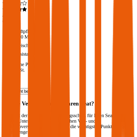
4,6
(
217
)
Haftpflicht
€ 20 Mio.
Freischaden
Assistance
Monatliche Prämie
inkl. mVSt.
€ 83,65
Haftpflicht
berechnen
Welche Versicherung für Ihren
Seat
?
Wie sieht der optimale Versicherungsschutz für Ihren
Seat
aus?
Welche Unterschiede gibt es zwischen Voll- und
Teilkaskoversicherung? Wir haben die wichtigsten Punkte für Sie
zusammengefasst: