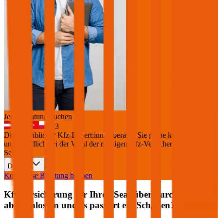
Jetzt Beratung buchen
+
3
Die durchblicker Kfz-Expert:innen beraten Sie gerne kostenlos &
unverbindlich bei der Wahl der richtigen Kfz-Versicherung für Ihren
Seat
.
Deutsch
Kostenlose Beratung buchen
Kfz Versicherung für Ihren
Seat
über durchblicker
abgeschlossen und es passiert ein Schaden?