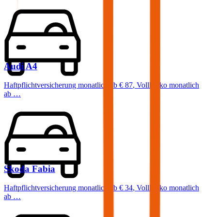
Audi
A4
Haftpflichtversicherung monatlich ab
€ 87
,
Vollkasko monatlich
ab …
Skoda
Fabia
Haftpflichtversicherung monatlich ab
€ 34
,
Vollkasko monatlich
ab …