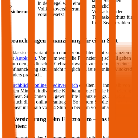
lange Sie einen
In der Regel wird eine
Kfz-
zusätzlichen
Vollkaskoversicherung
Versicherung
Vollkasko- oder
vorausgesetzt
Teilkasko-Schutz für
Ihren
Seat
bezahlen
Gebrauchtwagen Finanzierung für einen
Seat
Eine klassische Variante, um einen gebrauchten
Seat
zu finanzieren,
ist der
Autokredit
. Vor allem wenn die Finanzierung schnell gehen
soll, um den gewünschten Gebrauchtwagen zu sichern, aber eine
Eigenfinanzierung aktuell nicht möglich ist, ist ein online Autokredit
besonders praktisch.
Im
durchblicker online Kreditvergleich
erhalten Sie innerhalb von
wenigen Minuten individuelle Kreditangebote für die Finanzierung
Ihres
Seat
. Sie können das gewünschte Finanzierungs-Angebot
dann auch direkt online beantragen. So sichern Sie die Finanzierung
Ihres
Seat
innerhalb von 24 Stunden bequem von zuhause aus.
Kfz-Versicherung beim Elektroauto – das ist zu
beachten:
Im Gegensatz zu den Verbrennungsmotoren gibt es bei der