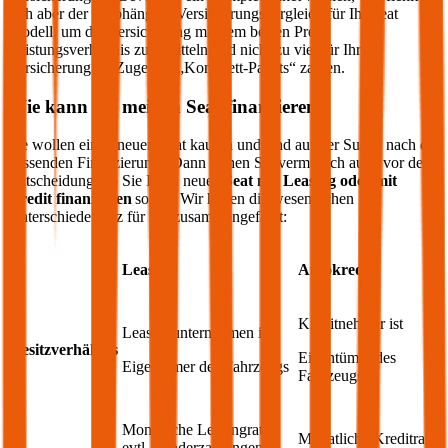
sich aber der unabhängige Versicherungsvergleich für Ihr
Seat
Modell, um die Versicherung mit dem besten Preis-
Leistungsverhältnis zu ermitteln und nicht zu viel für Ihre
Versicherung im Zuge des „Komplett-Pakets“ zahlen.
Wie kann ich meinen
Seat
finanzieren?
Sie wollen einen neuen
Seat
kaufen und sind auf der Suche nach der
passenden Finanzierung? Dann stehen Sie vermutlich auch vor der
Entscheidung, ob Sie Ihren neuen
Seat
mit Leasing oder mit
Kredit finanzieren
sollen. Wir haben die wesentlichen
Unterschiede kurz für Sie zusammengefasst:
Leasing
Autokredit
Kreditnehmer ist
Leasingunternehmen ist
Besitzverhältnis
Eigentümer des
Eigentümer des Fahrzeugs
Fahrzeugs
Monatliche Leasingrate,
Monatliche Kreditrate
evtl. Sonderzahlungen;