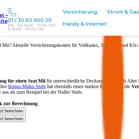
Versicherung
Strom & Ga
at –
01 / 30 60 900 20
eite
Handy & Internet
Mo - Do 8:00 - 17:00 Uhr
Fr 8:00 - 16:00 Uhr
l
Mii
? Aktuelle Versicherungskosten für Vollkasko, Teilkasko und Kfz-
ung für einen
Seat
Mii
für unterschiedliche Deckungen. Je nach Alter
 Ihre
Bonus-Malus Stufe
hat ebenfalls einen starken Einfluss auf die
Ver
aus als zum Beispiel bei der Nuller Stufe.
k zur Berechnung
tzt berechnen
tzt berechnen