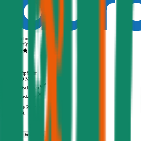
Ausgezeichnet
4,5
(
510
)
Haftpflicht
€ 20 Mio.
Freischaden
Assistance
Monatliche Prämie
inkl. mVSt.
€ 22,78
Haftpflicht
berechnen