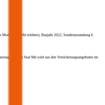
s Modell
Seat
Mii
(
elektro
)
, Baujahr
2022
, Sonderausstattung
€
herung für Ihren
Seat
Mii
wird aus den Versicherungsangeboten im