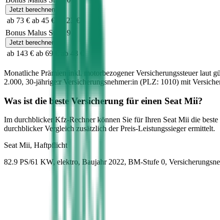
Jetzt berechnen
ab 73 €
ab 45 €
ab 23 €
Bonus Malus Stufe
9
Jetzt berechnen
ab 143 €
ab 69 €
ab 48 €
Monatliche Prämien inkl. motorbezogener Versicherungssteuer laut g
2.000
,
30-jährige:r
Versicherungsnehmer:in (PLZ:
1010
) mit Versic
Was ist die beste Versicherung für einen
Seat
Mii
?
Im durchblicker Kfz-Rechner können Sie für Ihren
Seat
Mii
die beste
durchblicker Vergleich zusätzlich der Preis-Leistungssieger ermittelt.
Seat
Mii, Haftpflicht
82.9 PS/61 KW, elektro, Baujahr 2022,
BM-Stufe
0
, Versicherungsn