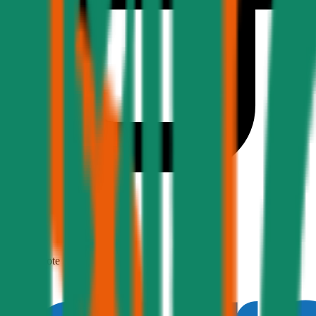
1,7
Produktnote