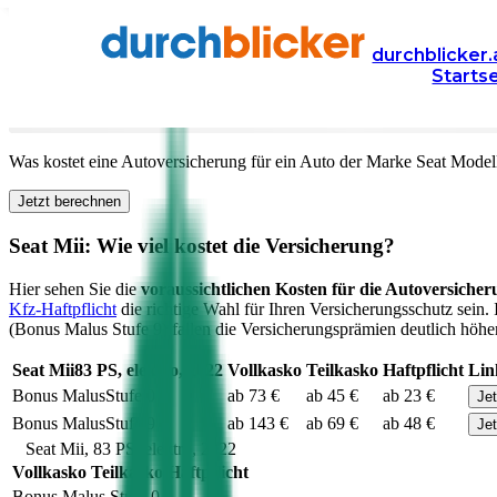
Versicherung
Autoversicherung
Seat
durchblicker.
Starts
Kfz Versicherung für Ihren
Seat Mii
in Österreich
Was kostet eine Autoversicherung für ein Auto der Marke
Seat
Model
Jetzt berechnen
Seat
Mii
: Wie viel kostet die Versicherung?
Hier sehen Sie die
voraussichtlichen Kosten für die Autoversicher
Kfz-Haftpflicht
die richtige Wahl für Ihren Versicherungsschutz sein.
(Bonus Malus Stufe 9) fallen die Versicherungsprämien deutlich höher 
Seat
Mii
83
PS,
elektro
,
2022
Vollkasko
Teilkasko
Haftpflicht
Lin
Bonus Malus
Stufe
0
ab 73 €
ab 45 €
ab 23 €
Je
Bonus Malus
Stufe
9
ab 143 €
ab 69 €
ab 48 €
Je
Seat
Mii
,
83
PS,
elektro
,
2022
Vollkasko
Teilkasko
Haftpflicht
Bonus Malus Stufe
0