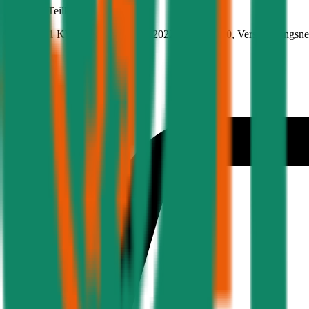
Seat
Mii, Teilkasko
82.9 PS/61 KW, elektro, Baujahr 2022,
BM-Stufe
0
, Versicherungsn