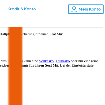
s
Kredit & Konto
Mein Konto
Haftpflichtversicherung für einen
Seat
Mii
:
 Ihres Fahrzeugs kann eine
Vollkasko
,
Teilkasko
oder nur eine reine
sicherungsprämie für Ihren
Seat Mii
. Bei der Einsteigerstufe