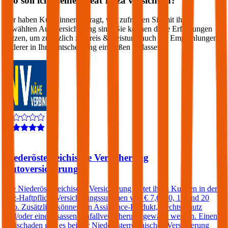
Wo soll ich meinen
Seat
Ibiza
versichern?
Wir haben Kund:innen befragt, wie zufrieden Sie mit ihrer
gewählten Autoversicherung sind. Sie können diese Erfahrungen
nutzen, um zusätzlich zu Preis & Leistung auch die Empfehlungen
anderer in Ihre Entscheidung einfließen zu lassen:
4,1
Niederösterreichische Versicherung
Autoversicherung
Die Niederösterreichische Versicherung bietet ihren Kunden in der
Kfz-Haftpflicht Versicherungssummen von € 7,6, 10, 15 und 20
Mio. Zusätzlich können ein Assistance-Produkt, Rechtsschutz
und/oder eine Insassen-Unfallversicherung gewählt werden. Einen
Freischaden gibt es bei der Niederösterreichischen Versicherung