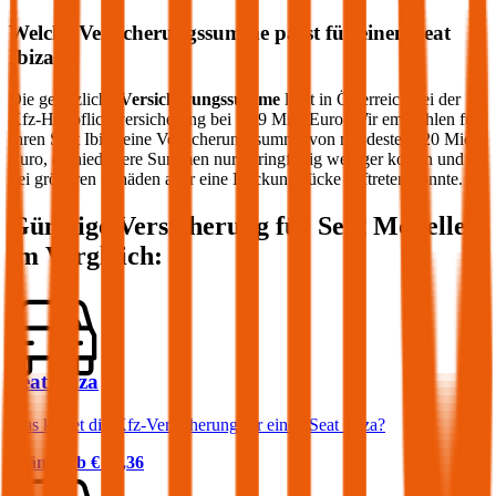
Welche Versicherungssumme passt für einen
Seat
Ibiza
?
Die gesetzliche
Versicherungssumme
liegt in Österreich bei der
Kfz-Haftpflichtversicherung bei 7,79 Mio. Euro. Wir empfehlen für
Ihren
Seat
Ibiza
eine Versicherungssumme von mindestens 20 Mio.
Euro, da niedrigere Summen nur geringfügig weniger kosten und
bei größeren Schäden aber eine Deckungslücke auftreten könnte.
Günstige Versicherung für
Seat
Modelle
im Vergleich:
Seat Ibiza
Was kostet die Kfz-Versicherung für einen Seat Ibiza?
Prämie ab
€ 36,36