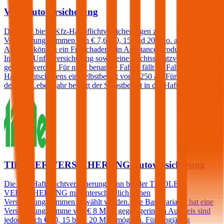
VAV Autoversicherung
Die VAV bietet Kfz-Haftpflichtversicherungen zu
Versicherungssummen von € 7,6, 10, 15 und 20 Mio. an. Gegen
Aufpreis können ein Freischaden, ein Assistance-Produkt, eine
Insassen-Unfallversicherung sowie eine Rechtsschutzversicherung
gewählt werden. Für nicht benannte Fahrer fällt im Falle eines
Haftpflichtschadens ein Selbstbehalt von € 250 an. Für Fahrer unter
dem 23. Lebensjahr beträgt der Selbstbehalt in der Haftpflicht 400€.
TIROLER VERSICHERUNG Autoversicherung
Die Kfz-Haftpflichtversicherung kann bei der TIROLER
VERSICHERUNG mit unterschiedlich hohen
Versicherungssummen gewählt werden. Die Basisvariante hat eine
Versicherungssumme von € 8 Mio., gegen geringen Aufpreis sind
jedoch auch € 10, 15 bzw. 20 Mio. möglich. Für langjährig