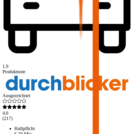
1,9
Produktnote
Ausgezeichnet
4,6
(
217
)
Haftpflicht
€ 20 Mio.