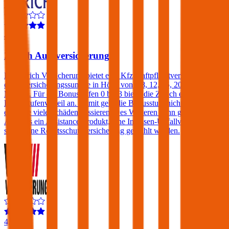
4,2
Zurich Autoversicherung
Die Zurich Versicherung bietet eine Kfz-Haftpflichtversicherung mit
einer Versicherungssumme in Höhe von € 8, 12, 15, 20 oder 25
Mio. an. Für die Bonusstufen 0 bis 3 bietet die Zurich einen
Bonusstufenvorteil an. Damit geht die Bonusstufe nicht verloren,
egal wie viele Schäden passieren. Des Weiteren kann gegen einen
Aufpreis ein Assistance-Produkt, eine Insassen-Unfallversicherung
sowie eine Rechtsschutzversicherung gewählt werden.
4,4