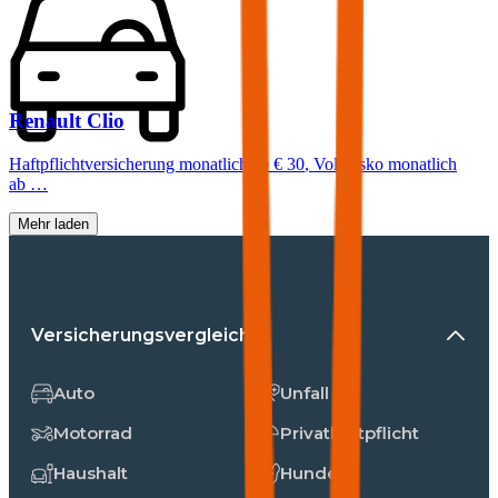
Renault
Clio
Haftpflichtversicherung monatlich ab
€ 30
,
Vollkasko monatlich
ab …
Mehr laden
Versicherungsvergleiche
Auto
Unfall
Motorrad
Privathaftpflicht
Haushalt
Hunde