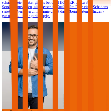
schadenfreie Lenker gibt es bei der TIROLER bis zu 3
Sonderbonusstufen, also besser als Stufe 0. Im Falle eines Schadens
steigt die Versicherungsprämie damit dann (beim ersten Schaden)
gar nicht oder nur geringfügig.