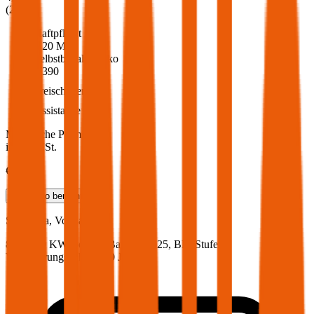
(
217
)
Haftpflicht
€ 20 Mio.
Selbstbehalt Kasko
€ 390
Freischaden
Assistance
Monatliche Prämie
inkl. mVSt.
€ 53,73
Teilkasko
berechnen
Seat
Ibiza, Vollkasko
80 PS/59 KW, benzin, Baujahr 2025,
BM-Stufe
0
,
Versicherungsnehmer 30 Jahre