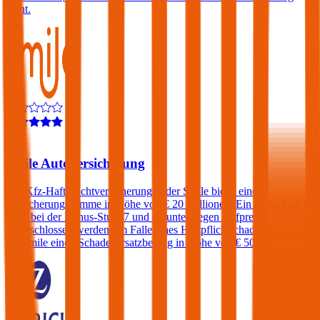
nicht.
4,6
Smile Autoversicherung
Die Kfz-Haftpflichtversicherungen der Smile bietet eine
Versicherungssumme in Höhe von € 20 Millionen. Ein Freischaden
kann bei der Bonus-Stufe 7 und darunter gegen Aufpreis
eingeschlossen werden. Im Falle eines Haftpflichtschadens verlangt
die Smile einen Schadenersatzbeitrag in Höhe von € 500.