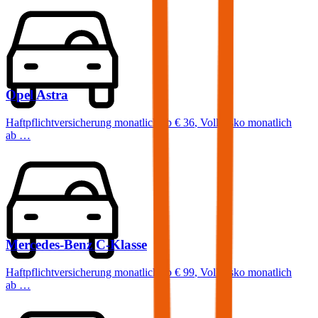
Opel
Astra
Haftpflichtversicherung monatlich ab
€ 36
,
Vollkasko monatlich
ab …
Mercedes-Benz
C-Klasse
Haftpflichtversicherung monatlich ab
€ 99
,
Vollkasko monatlich
ab …