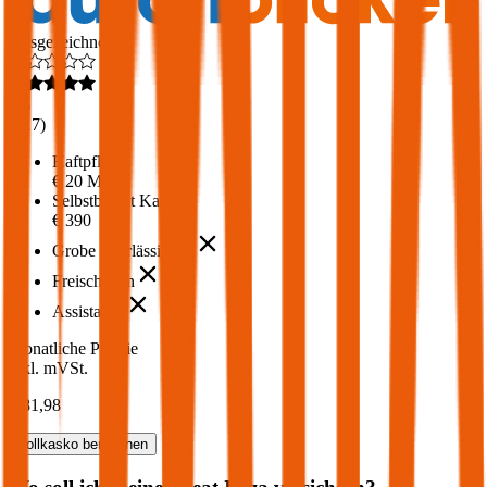
Ausgezeichnet
4,6
(
217
)
Haftpflicht
€ 20 Mio.
Selbstbehalt Kasko
€ 390
Grobe Fahrlässigkeit
Freischaden
Assistance
Monatliche Prämie
inkl. mVSt.
€ 81,98
Vollkasko
berechnen