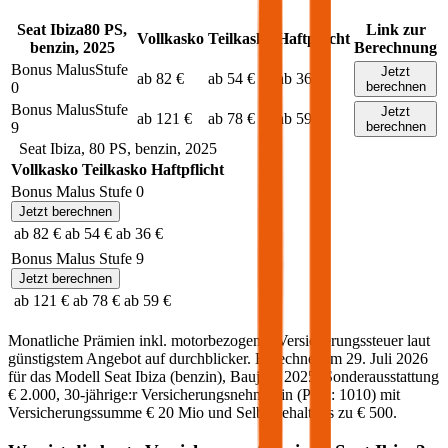
Seat
Ibiza
80
PS,
Link zur
Vollkasko
Teilkasko
Haftpflicht
benzin
,
2025
Berechnung
Bonus Malus
Stufe
Jetzt
ab 82 €
ab 54 €
ab 36 €
0
berechnen
Bonus Malus
Stufe
Jetzt
ab 121 €
ab 78 €
ab 59 €
9
berechnen
Seat
Ibiza
,
80
PS,
benzin
,
2025
Vollkasko
Teilkasko
Haftpflicht
Bonus Malus Stufe
0
Jetzt berechnen
ab 82 €
ab 54 €
ab 36 €
Bonus Malus Stufe
9
Jetzt berechnen
ab 121 €
ab 78 €
ab 59 €
Monatliche Prämien inkl. motorbezogener Versicherungssteuer laut
günstigstem Angebot auf durchblicker. Berechnet am
29. Juli 2026
für das Modell
Seat
Ibiza
(
benzin
)
, Baujahr
2025
, Sonderausstattung
€ 2.000
,
30-jährige:r
Versicherungsnehmer:in (PLZ:
1010
) mit
Versicherungssumme
€ 20 Mio
und Selbstbehalt bis zu
€ 500
.