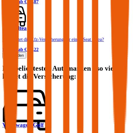
Prämie ab
€ 66,87
Seat Altea
Was kostet die Kfz-Versicherung für einen Seat Altea?
Prämie ab
€ 45,22
Mehr laden
Die beliebtesten Automarken - so viel
kostet die Versicherung:
Volkswagen
Golf