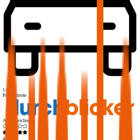
1,9
Produktnote
Ausgezeichnet
4,6