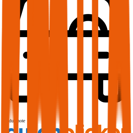
1,7
Produktnote