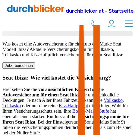
Versicherung
Autoversicherung
Seat
durchblicker.at – Startseite
Kfz Versicherung für Ihren
Seat Ibiza
in Österreich
Was kostet eine Autoversicherung für ein Auto der Marke
Seat
Modell
Ibiza
? Aktuelle Versicherungskosten für Vollkasko,
Teilkasko und Kfz-Haftpflichtversicherung für einen
Seat
Ibiza
:
Jetzt berechnen
Seat
Ibiza
: Wie viel kostet die Versicherung?
Hier sehen Sie die
voraussichtlichen Kosten für die
Autoversicherung für einen
Seat
Ibiza
für unterschiedliche
Deckungen. Je nach Alter Ihres Fahrzeugs kann eine
Vollkasko
,
Teilkasko
oder nur eine reine
Kfz-Haftpflicht
die richtige Wahl für
Ihren Versicherungsschutz sein. Ihre
Bonus-Malus Stufe
hat
ebenfalls einen starken Einfluss auf die
Versicherungsprämie für
Ihren
Seat Ibiza
. Bei der Einsteigerstufe (Bonus Malus Stufe 9)
fallen die Versicherungsprämien deutlich höher aus als zum Beispiel
bei der Nuller Stufe.