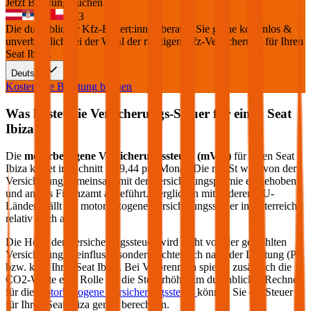
Jetzt Beratung buchen
+
3
Die durchblicker Kfz-Expert:innen beraten Sie gerne kostenlos &
unverbindlich bei der Wahl der richtigen Kfz-Versicherung für Ihren
Seat Ibiza
.
Deutsch
Kostenlose Beratung buchen
Was kostet die Versicherungs-Steuer für einen
Seat
Ibiza
?
Die
motorbezogene Versicherungssteuer (mVSt)
für einen
Seat
Ibiza
kostet im Schnitt €
19,44
pro Monat. Die mVSt wird von der
Versicherung gemeinsam mit der Versicherungsprämie eingehoben
und an das Finanzamt abgeführt. Verglichen mit anderen EU-
Ländern fällt die motorbezogene Versicherungssteuer in Österreich
relativ hoch aus.
Die Höhe der Versicherungssteuer wird nicht von der gewählten
Versicherung beeinflusst, sondern richtet sich nach der Leistung (PS
bzw. kW) Ihres
Seat
Ibiza
. Bei Verbrennern spielen zusätzlich die
CO2-Werte eine Rolle für die Steuerhöhe. Im durchblicker Rechner
für die
motorbezogene Versicherungssteuer
können Sie die Steuer
für Ihren
Seat
Ibiza
genau berechnen.