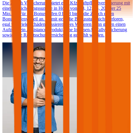
Die Zurich Versicherung bietet eine Kfz-Haftpflichtversicherung mit
einer Versicherungssumme in Höhe von € 8, 12, 15, 20 oder 25
Mio. an. Für die Bonusstufen 0 bis 3 bietet die Zurich einen
Bonusstufenvorteil an. Damit geht die Bonusstufe nicht verloren,
egal wie viele Schäden passieren. Des Weiteren kann gegen einen
Aufpreis ein Assistance-Produkt, eine Insassen-Unfallversicherung
sowie eine Rechtsschutzversicherung gewählt werden.