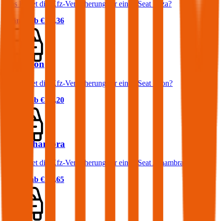
Was kostet die Kfz-Versicherung für einen Seat Ibiza?
Prämie ab
€ 36,36
Seat Leon
Was kostet die Kfz-Versicherung für einen Seat Leon?
Prämie ab
€ 52,20
Seat Alhambra
Was kostet die Kfz-Versicherung für einen Seat Alhambra?
Prämie ab
€ 83,65