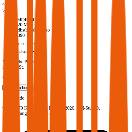
4,6
(
217
)
Haftpflicht
€ 20 Mio.
Selbstbehalt Kasko
€ 390
Freischaden
Assistance
Monatliche Prämie
inkl. mVSt.
€ 47,79
Teilkasko
berechnen
Seat
Toledo, Vollkasko
95.1 PS/70 KW, benzin, Baujahr 2020,
BM-Stufe
0
,
Versicherungsnehmer 30 Jahre