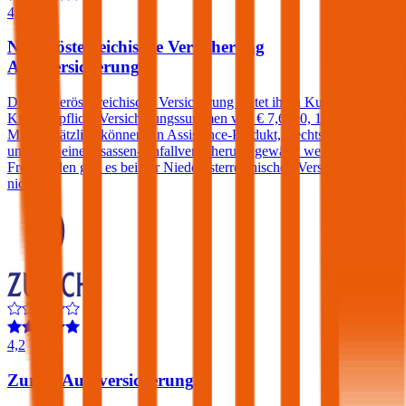
4,1
Niederösterreichische Versicherung
Autoversicherung
Die Niederösterreichische Versicherung bietet ihren Kunden in der
Kfz-Haftpflicht Versicherungssummen von € 7,6, 10, 15 und 20
Mio. Zusätzlich können ein Assistance-Produkt, Rechtsschutz
und/oder eine Insassen-Unfallversicherung gewählt werden. Einen
Freischaden gibt es bei der Niederösterreichischen Versicherung
nicht.
4,2
Zurich Autoversicherung