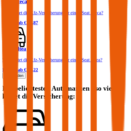
Seat Ateca
Was kostet die Kfz-Versicherung für einen Seat Ateca?
Prämie ab
€ 66,87
Seat Altea
Was kostet die Kfz-Versicherung für einen Seat Altea?
Prämie ab
€ 45,22
Mehr laden
Die beliebtesten Automarken - so viel
kostet die Versicherung: