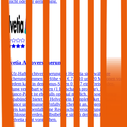
gar nicht oder nur geringfügig.
4,4
Helvetia Autoversicherung
Die Kfz-Haftpflichtversicherung der Helvetia sieht wählbare
Versicherungssummen in Höhe von € 7,6, 10 und 20 Millionen vor.
Außerdem kann in den Bonus-Stufen 0 bis 7 eine Freischaden-
Regelung vereinbart werden (1 Freischaden pro Jahr). Ein
Assistance-Paket ist ebenfalls optional möglich. Im sogenannten
„Europabündel“ bietet die Helvetia ein Komplettpaket inklusive
Assistance und Insassen-Unfallversicherung an. Gegen einen
Aufpreis kann ebenfalls eine Rechtsschutzversicherung
abgeschlossen werden. Selbstbehalte sind in der Auto-Haftpflicht
der Helvetia nicht vorgesehen.