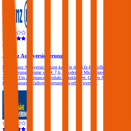
4,3
Allianz Autoversicherung
Die Allianz Autoversicherung kann in der Kfz-Haftpflicht mit einer
Versicherungssumme von € 7,6, 15 oder 30 Mio. abgeschlossen
werden. Ein Assistance-Produkt ist inkludiert. Gegen Aufpreis eine
KFZ-Insassenunfallversicherung erworben werden.