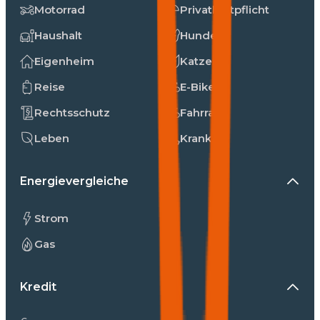
Motorrad
Privathaftpflicht
Haushalt
Hunde
Eigenheim
Katzen
Reise
E-Bike
Rechtsschutz
Fahrrad
Leben
Kranken
Energievergleiche
Strom
Gas
Kredit