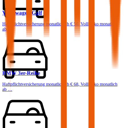
Volkswagen
Golf
Haftpflichtversicherung monatlich ab
€ 50
,
Vollkasko monatlich
ab …
BMW
3er-Reihe
Haftpflichtversicherung monatlich ab
€ 68
,
Vollkasko monatlich
ab …