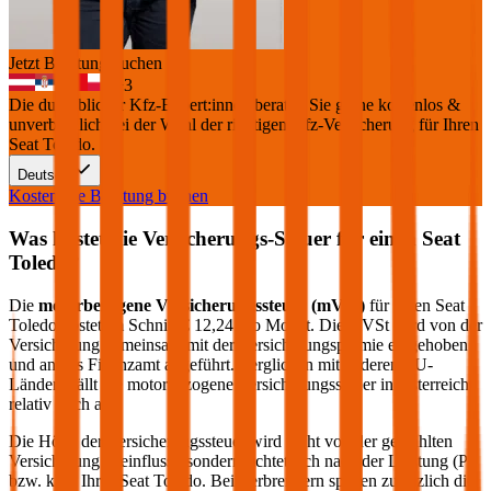
Jetzt Beratung buchen
+
3
Die durchblicker Kfz-Expert:innen beraten Sie gerne kostenlos &
unverbindlich bei der Wahl der richtigen Kfz-Versicherung für Ihren
Seat Toledo
.
Deutsch
Kostenlose Beratung buchen
Was kostet die Versicherungs-Steuer für einen
Seat
Toledo
?
Die
motorbezogene Versicherungssteuer (mVSt)
für einen
Seat
Toledo
kostet im Schnitt €
12,24
pro Monat. Die mVSt wird von der
Versicherung gemeinsam mit der Versicherungsprämie eingehoben
und an das Finanzamt abgeführt. Verglichen mit anderen EU-
Ländern fällt die motorbezogene Versicherungssteuer in Österreich
relativ hoch aus.
Die Höhe der Versicherungssteuer wird nicht von der gewählten
Versicherung beeinflusst, sondern richtet sich nach der Leistung (PS
bzw. kW) Ihres
Seat
Toledo
. Bei Verbrennern spielen zusätzlich die