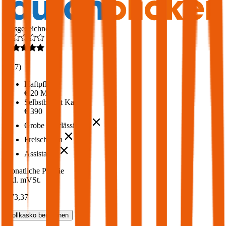
Ausgezeichnet
4,6
(
217
)
Haftpflicht
€ 20 Mio.
Selbstbehalt Kasko
€ 390
Grobe Fahrlässigkeit
Freischaden
Assistance
Monatliche Prämie
inkl. mVSt.
€ 73,37
Vollkasko
berechnen