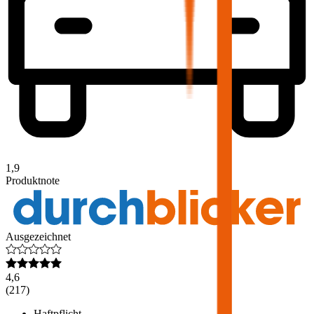
1,9
Produktnote
Ausgezeichnet
4,6
(
217
)
Haftpflicht