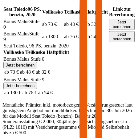
Seat
Toledo
96
PS,
Link zur
Vollkasko
Teilkasko
Haftpflicht
benzin
,
2020
Berechnung
Bonus Malus
Stufe
Jetzt
ab 73 €
ab 48 €
ab 32 €
0
berechnen
Bonus Malus
Stufe
Jetzt
ab 130 €
ab 76 €
ab 54 €
9
berechnen
Seat
Toledo
,
96
PS,
benzin
,
2020
Vollkasko
Teilkasko
Haftpflicht
Bonus Malus Stufe
0
Jetzt berechnen
ab 73 €
ab 48 €
ab 32 €
Bonus Malus Stufe
9
Jetzt berechnen
ab 130 €
ab 76 €
ab 54 €
Monatliche Prämien inkl. motorbezogener Versicherungssteuer laut
günstigstem Angebot auf durchblicker. Berechnet am
30. Juli 2026
für das Modell
Seat
Toledo
(
benzin
)
, Baujahr
2020
,
Sonderausstattung
€ 2.000
,
30-jährige:r
Versicherungsnehmer:in
(PLZ:
1010
) mit Versicherungssumme
€ 20 Mio
und Selbstbehalt
bis zu
€ 500
.