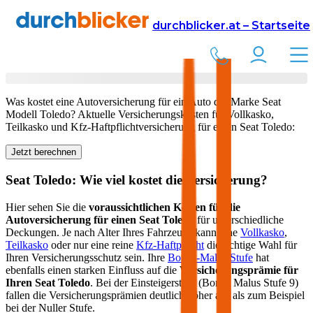
Versicherung
Autoversicherung
Seat
durchblicker.at – Startseite
Kfz Versicherung für Ihren
Seat Toledo
in Österreich
Was kostet eine Autoversicherung für ein Auto der Marke
Seat
Modell
Toledo
? Aktuelle Versicherungskosten für Vollkasko,
Teilkasko und Kfz-Haftpflichtversicherung für einen
Seat
Toledo
:
Jetzt berechnen
Seat
Toledo
: Wie viel kostet die Versicherung?
Hier sehen Sie die
voraussichtlichen Kosten für die
Autoversicherung für einen
Seat
Toledo
für unterschiedliche
Deckungen. Je nach Alter Ihres Fahrzeugs kann eine
Vollkasko
,
Teilkasko
oder nur eine reine
Kfz-Haftpflicht
die richtige Wahl für
Ihren Versicherungsschutz sein. Ihre
Bonus-Malus Stufe
hat
ebenfalls einen starken Einfluss auf die
Versicherungsprämie für
Ihren
Seat Toledo
. Bei der Einsteigerstufe (Bonus Malus Stufe 9)
fallen die Versicherungsprämien deutlich höher aus als zum Beispiel
bei der Nuller Stufe.