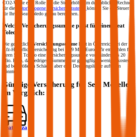
CO2-Werte eine Rolle für die Steuerhöhe. Im durchblicker Rechner
für die
motorbezogene Versicherungssteuer
können Sie die Steuer
für Ihren
Seat
Toledo
genau berechnen.
Welche Versicherungssumme passt für einen
Seat
Toledo
?
Die gesetzliche
Versicherungssumme
liegt in Österreich bei der
Kfz-Haftpflichtversicherung bei 7,79 Mio. Euro. Wir empfehlen für
Ihren
Seat
Toledo
eine Versicherungssumme von mindestens 20
Mio. Euro, da niedrigere Summen nur geringfügig weniger kosten
und bei größeren Schäden aber eine Deckungslücke auftreten
könnte.
Günstige Versicherung für
Seat
Modelle
im Vergleich:
Seat Ibiza