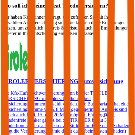
Wo soll ich meinen
Seat
Toledo
versichern?
Wir haben Kund:innen befragt, wie zufrieden Sie mit ihrer
gewählten Autoversicherung sind. Sie können diese Erfahrungen
nutzen, um zusätzlich zu Preis & Leistung auch die Empfehlungen
anderer in Ihre Entscheidung einfließen zu lassen:
TIROLER VERSICHERUNG Autoversicherung
Die Kfz-Haftpflichtversicherung kann bei der TIROLER
VERSICHERUNG mit unterschiedlich hohen
Versicherungssummen gewählt werden. Die Basisvariante hat eine
Versicherungssumme von € 8 Mio., gegen geringen Aufpreis sind
jedoch auch € 10, 15 bzw. 20 Mio. möglich. Für langjährig
schadenfreie Lenker gibt es bei der TIROLER bis zu 3
Sonderbonusstufen, also besser als Stufe 0. Im Falle eines Schadens
steigt die Versicherungsprämie damit dann (beim ersten Schaden)