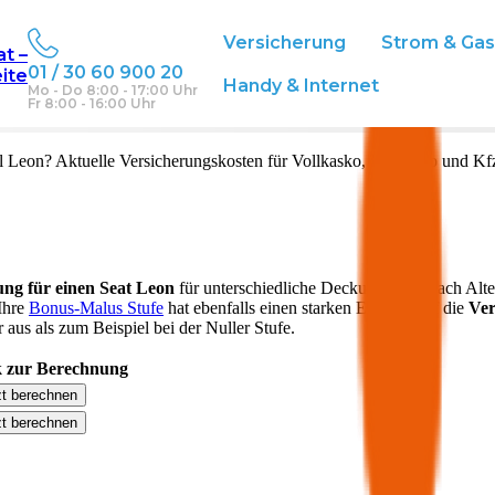
Versicherung
Strom & Ga
at –
01 / 30 60 900 20
eite
Handy & Internet
Mo - Do 8:00 - 17:00 Uhr
Fr 8:00 - 16:00 Uhr
l
Leon
? Aktuelle Versicherungskosten für Vollkasko, Teilkasko und Kf
ung für einen
Seat
Leon
für unterschiedliche Deckungen. Je nach Alt
 Ihre
Bonus-Malus Stufe
hat ebenfalls einen starken Einfluss auf die
Ver
aus als zum Beispiel bei der Nuller Stufe.
 zur Berechnung
zt berechnen
zt berechnen