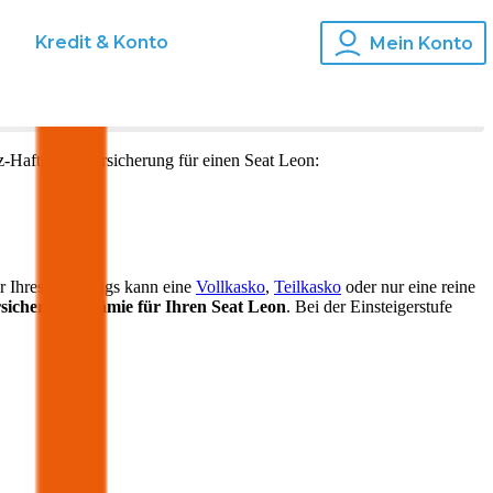
s
Kredit & Konto
Mein Konto
z-Haftpflichtversicherung für einen
Seat
Leon
:
er Ihres Fahrzeugs kann eine
Vollkasko
,
Teilkasko
oder nur eine reine
sicherungsprämie für Ihren
Seat Leon
. Bei der Einsteigerstufe