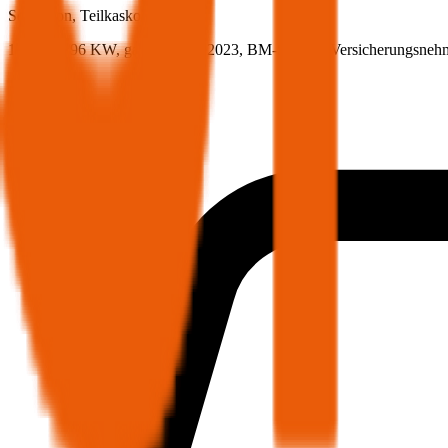
Seat
Leon, Teilkasko
130.5 PS/96 KW, gas, Baujahr 2023,
BM-Stufe
0
, Versicherungsneh