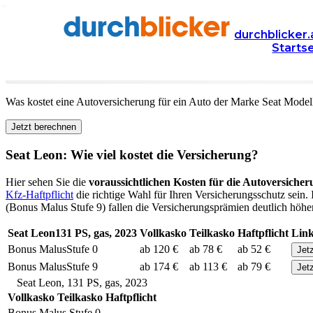
Versicherung
Autoversicherung
Seat
durchblicker.
Starts
Kfz Versicherung für Ihren
Seat Leon
in Österreich
Was kostet eine Autoversicherung für ein Auto der Marke
Seat
Model
Jetzt berechnen
Seat
Leon
: Wie viel kostet die Versicherung?
Hier sehen Sie die
voraussichtlichen Kosten für die Autoversicher
Kfz-Haftpflicht
die richtige Wahl für Ihren Versicherungsschutz sein.
(Bonus Malus Stufe 9) fallen die Versicherungsprämien deutlich höher 
Seat
Leon
131
PS,
gas
,
2023
Vollkasko
Teilkasko
Haftpflicht
Link
Bonus Malus
Stufe
0
ab 120 €
ab 78 €
ab 52 €
Jet
Bonus Malus
Stufe
9
ab 174 €
ab 113 €
ab 79 €
Jet
Seat
Leon
,
131
PS,
gas
,
2023
Vollkasko
Teilkasko
Haftpflicht
Bonus Malus Stufe
0