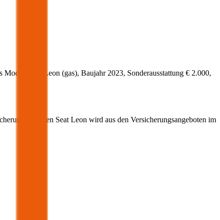
s Modell
Seat
Leon
(
gas
)
, Baujahr
2023
, Sonderausstattung
€ 2.000
,
icherung für Ihren
Seat
Leon
wird aus den Versicherungsangeboten im