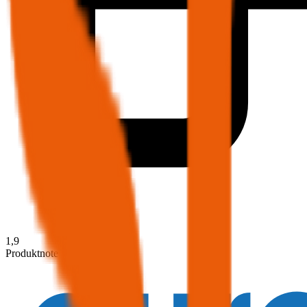
1,9
Produktnote