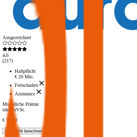
Ausgezeichnet
4,6
(
217
)
Haftpflicht
€ 20 Mio.
Freischaden
Assistance
Monatliche Prämie
inkl. mVSt.
€ 52,20
Haftpflicht
berechnen