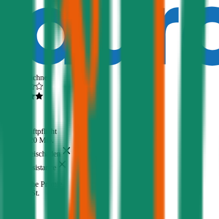
Ausgezeichnet
4,6
(
216
)
Haftpflicht
€ 20 Mio.
Freischaden
Assistance
Monatliche Prämie
inkl. mVSt.
€ 38,27