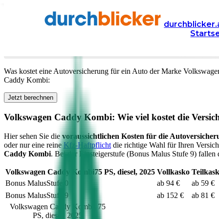
Versicherung
Autoversicherung
Volkswagen
durchblicker.
Starts
Kfz Versicherung für Ihren
Volkswagen Caddy Komb
Was kostet eine Autoversicherung für ein Auto der Marke
Volkswage
Caddy Kombi
:
Jetzt berechnen
Volkswagen
Caddy Kombi
: Wie viel kostet die Versi
Hier sehen Sie die
voraussichtlichen Kosten für die Autoversicher
oder nur eine reine
Kfz-Haftpflicht
die richtige Wahl für Ihren Versic
Caddy Kombi
. Bei der Einsteigerstufe (Bonus Malus Stufe 9) fallen
Volkswagen
Caddy Kombi
75
PS,
diesel
,
2025
Vollkasko
Teilkas
Bonus Malus
Stufe
0
ab 94 €
ab 59 €
Bonus Malus
Stufe
9
ab 152 €
ab 81 €
Volkswagen
Caddy Kombi
,
75
PS,
diesel
,
2025