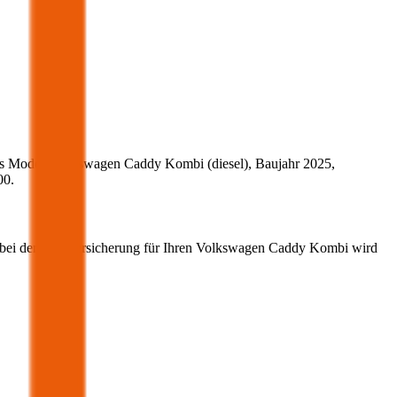
s Modell
Volkswagen
Caddy Kombi
(
diesel
)
, Baujahr
2025
,
00
.
 bei der Kfz-Versicherung für Ihren
Volkswagen
Caddy Kombi
wird