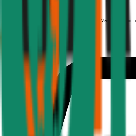
Volkswagen
T-Roc, Teilkasko
116 PS/85 KW, diesel, Baujahr 2025,
BM-Stufe
0
, Versicherungsneh