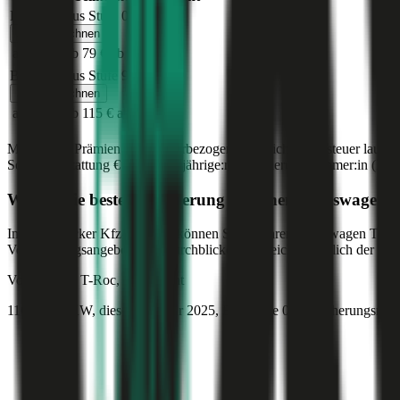
Bonus Malus Stufe
0
Jetzt berechnen
ab 130 €
ab 79 €
ab 59 €
Bonus Malus Stufe
9
Jetzt berechnen
ab 196 €
ab 115 €
ab 88 €
Monatliche Prämien inkl. motorbezogener Versicherungssteuer laut g
Sonderausstattung
€ 2.000
,
30-jährige:r
Versicherungsnehmer:in (PLZ
Was ist die beste Versicherung für einen
Volkswagen
T
Im durchblicker Kfz-Rechner können Sie für Ihren
Volkswagen
T-Ro
Versicherungsangeboten im durchblicker Vergleich zusätzlich der Preis
Volkswagen
T-Roc, Haftpflicht
116 PS/85 KW, diesel, Baujahr 2025,
BM-Stufe
0
, Versicherungsneh