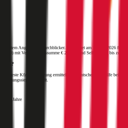
ünstigstem Angebot auf durchblicker. Berechnet am
16. Juli 2026
für da
:
1010
) mit Versicherungssumme
€ 20 Mio
und Selbstbehalt bis zu
€ 5
-Roc
?
c
die beste Kfz-Versicherung ermitteln. Als Entscheidungshilfe bei der
-Leistungssieger ermittelt.
mer 30 Jahre