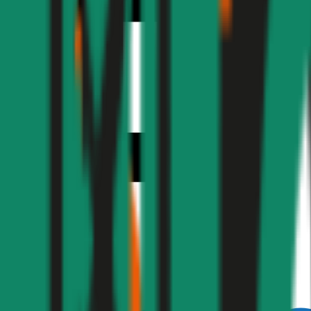
1,9
Produktnote