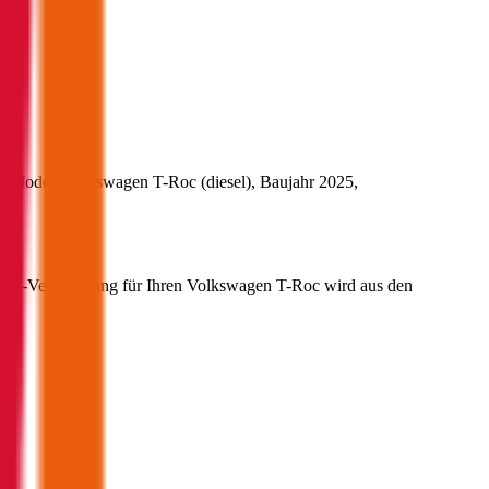
s Modell
Volkswagen
T-Roc
(
diesel
)
, Baujahr
2025
,
00
.
 Kfz-Versicherung für Ihren
Volkswagen
T-Roc
wird aus den