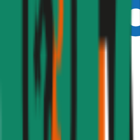
Ausgezeichnet
4,6
(
216
)
Haftpflicht
€ 20 Mio.
Freischaden
Assistance
Monatliche Prämie
inkl. mVSt.
€ 58,95
Haftpflicht
berechnen