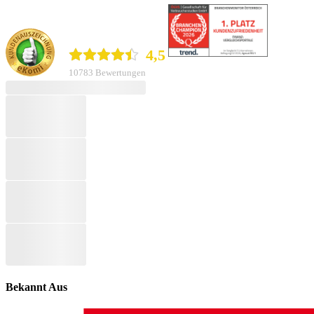
durchblicker.at
4,5
10783 Bewertungen
Bekannt Aus