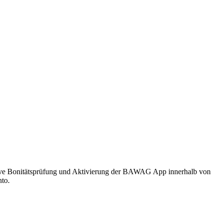
itive Bonitätsprüfung und Aktivierung der BAWAG App innerhalb von
to.