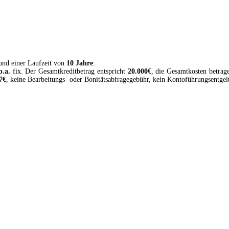
und einer Laufzeit von
10 Jahre
:
p.a.
fix. Der Gesamtkreditbetrag entspricht
20.000
€
, die Gesamtkosten betrag
7
€
, keine Bearbeitungs- oder Bonitätsabfragegebühr, kein Kontoführungsentgel