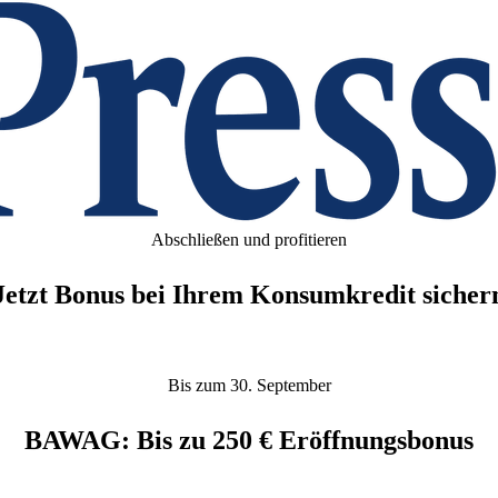
Abschließen und profitieren
Jetzt Bonus bei Ihrem Konsumkredit sicher
Bis zum 30. September
BAWAG: Bis zu 250 € Eröffnungsbonus