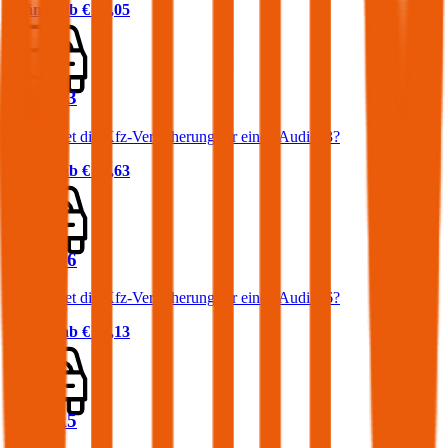
Prämie ab
€ 87,05
Audi A3
Was kostet die Kfz-Versicherung für einen Audi A3?
Prämie ab
€ 54,63
Audi A6
Was kostet die Kfz-Versicherung für einen Audi A6?
Prämie ab
€ 69,13
Audi A5