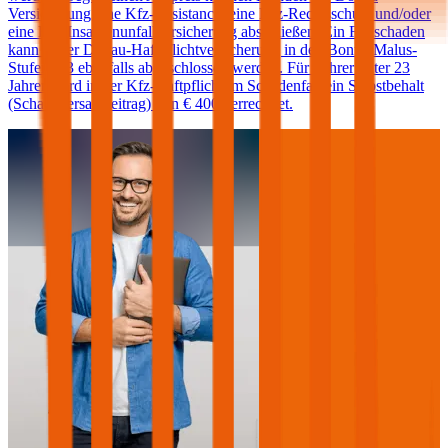
Versicherung eine Kfz-Assistance, eine Kfz-Rechtsschutz und/oder
eine Kfz-Insassenunfallversicherung abschließen. Ein Freischaden
kann in der Donau-Haftpflichtversicherung in den Bonus-Malus-
Stufen 0-3 ebenfalls abgeschlossen werden. Für Fahrer unter 23
Jahren wird in der Kfz-Haftpflicht im Schadenfall ein Selbstbehalt
(Schadenersatzbeitrag) von € 400 verrechnet.