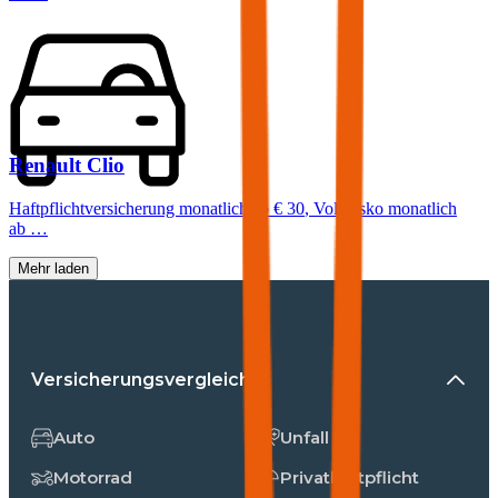
Renault
Clio
Haftpflichtversicherung monatlich ab
€ 30
,
Vollkasko monatlich
ab …
Mehr laden
Versicherungsvergleiche
Auto
Unfall
Motorrad
Privathaftpflicht