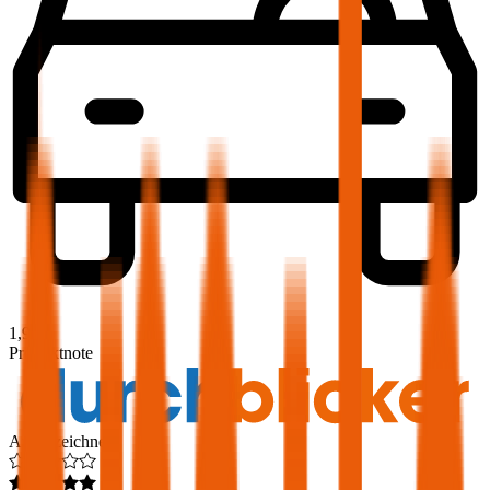
1,9
Produktnote
Ausgezeichnet