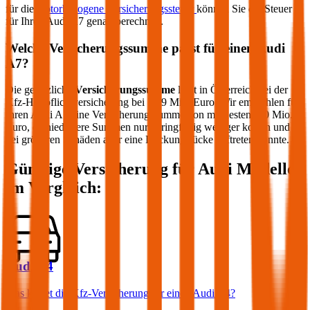
für die
motorbezogene Versicherungssteuer
können Sie die Steuer
für Ihren
Audi
A7
genau berechnen.
Welche Versicherungssumme passt für einen
Audi
A7
?
Die gesetzliche
Versicherungssumme
liegt in Österreich bei der
Kfz-Haftpflichtversicherung bei 7,79 Mio. Euro. Wir empfehlen für
Ihren
Audi
A7
eine Versicherungssumme von mindestens 20 Mio.
Euro, da niedrigere Summen nur geringfügig weniger kosten und
bei größeren Schäden aber eine Deckungslücke auftreten könnte.
Günstige Versicherung für
Audi
Modelle
im Vergleich:
Audi A4
Was kostet die Kfz-Versicherung für einen Audi A4?