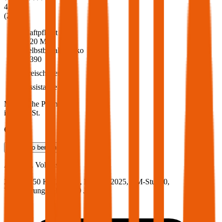
4,6
(
217
)
Haftpflicht
€ 20 Mio.
Selbstbehalt Kasko
€ 390
Freischaden
Assistance
Monatliche Prämie
inkl. mVSt.
€ 157,64
Teilkasko
berechnen
Audi
A7, Vollkasko
204 PS/150 KW, hybrid, Baujahr 2025,
BM-Stufe
0
,
Versicherungsnehmer 30 Jahre