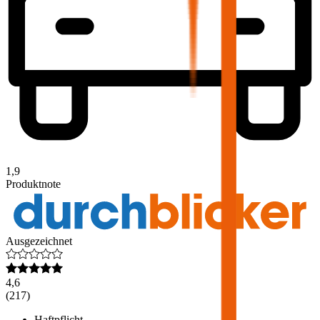
1,9
Produktnote
Ausgezeichnet
4,6
(
217
)
Haftpflicht