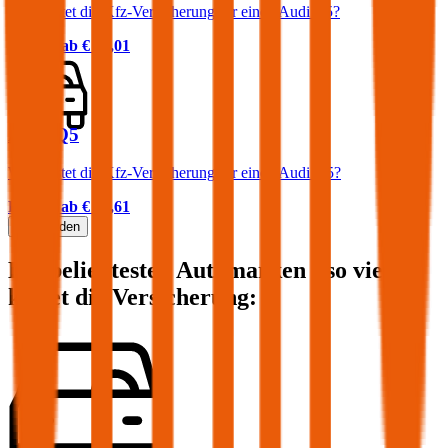
Was kostet die Kfz-Versicherung für einen Audi A5?
Prämie ab
€ 64,01
Audi Q5
Was kostet die Kfz-Versicherung für einen Audi Q5?
Prämie ab
€ 85,61
Mehr laden
Die beliebtesten Automarken - so viel
kostet die Versicherung: