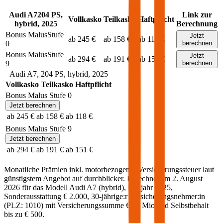
Audi
A7
204
PS,
Link zur
Vollkasko
Teilkasko
Haftpflicht
hybrid
,
2025
Berechnung
Bonus Malus
Stufe
Jetzt
ab 245 €
ab 158 €
ab 118 €
0
berechnen
Bonus Malus
Stufe
Jetzt
ab 294 €
ab 191 €
ab 151 €
9
berechnen
Audi
A7
,
204
PS,
hybrid
,
2025
Vollkasko
Teilkasko
Haftpflicht
Bonus Malus Stufe
0
Jetzt berechnen
ab 245 €
ab 158 €
ab 118 €
Bonus Malus Stufe
9
Jetzt berechnen
ab 294 €
ab 191 €
ab 151 €
Monatliche Prämien inkl. motorbezogener Versicherungssteuer laut
günstigstem Angebot auf durchblicker. Berechnet am
2. August
2026
für das Modell
Audi
A7
(
hybrid
)
, Baujahr
2025
,
Sonderausstattung
€ 2.000
,
30-jährige:r
Versicherungsnehmer:in
(PLZ:
1010
) mit Versicherungssumme
€ 20 Mio
und Selbstbehalt
bis zu
€ 500
.