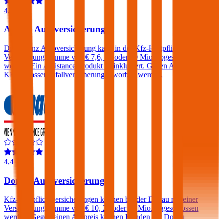
4,3
Allianz Autoversicherung
Die Allianz Autoversicherung kann in der Kfz-Haftpflicht mit einer
Versicherungssumme von € 7,6, 15 oder 30 Mio. abgeschlossen
werden. Ein Assistance-Produkt ist inkludiert. Gegen Aufpreis eine
KFZ-Insassenunfallversicherung erworben werden.
4,4
Donau Autoversicherung
Kfz-Haftpflichtversicherungen können bei der Donau mit einer
Versicherungssumme von € 10, 20 oder 30 Mio. abgeschlossen
werden. Gegen einen Aufpreis können Kunden der Donau