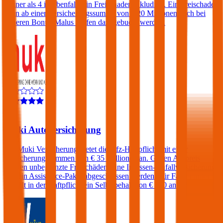
kleiner als 4 ist ebenfalls ein Freischaden inkludiert. Ein Freischaden
kann ab einer Versicherungssumme von € 20 Millionen auch bei
höheren Bonus-Malus Stufen dazugebucht werden.
4,5
Muki Autoversicherung
Die Muki Versicherung bietet die Kfz-Haftpflicht mit einer
Versicherungssummen von € 35 Millionen an. Gegen Aufpreis
können unbegrenzte Freischäden, eine Insassen-Unfallversicherung
und ein Assistance-Paket abgeschlossen werden. Für Fahrer unter
23 fällt in der Haftpflicht ein Selbstbehalt von € 500 an.