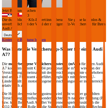
Jetzt Beratung buchen
+
3
Die durchblicker Kfz-Expert:innen beraten Sie gerne kostenlos &
unverbindlich bei der Wahl der richtigen Kfz-Versicherung für Ihren
Audi A7
.
Deutsch
Kostenlose Beratung buchen
Was kostet die Versicherungs-Steuer für einen
Audi
A7
?
Die
motorbezogene Versicherungssteuer (mVSt)
für einen
Audi
A7
kostet im Schnitt €
95,04
pro Monat. Die mVSt wird von der
Versicherung gemeinsam mit der Versicherungsprämie eingehoben
und an das Finanzamt abgeführt. Verglichen mit anderen EU-
Ländern fällt die motorbezogene Versicherungssteuer in Österreich
relativ hoch aus.
Die Höhe der Versicherungssteuer wird nicht von der gewählten
Versicherung beeinflusst, sondern richtet sich nach der Leistung (PS
bzw. kW) Ihres
Audi
A7
. Bei Verbrennern spielen zusätzlich die
CO2-Werte eine Rolle für die Steuerhöhe. Im durchblicker Rechner