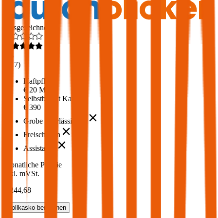
Ausgezeichnet
4,6
(
217
)
Haftpflicht
€ 20 Mio.
Selbstbehalt Kasko
€ 390
Grobe Fahrlässigkeit
Freischaden
Assistance
Monatliche Prämie
inkl. mVSt.
€ 244,68
Vollkasko
berechnen