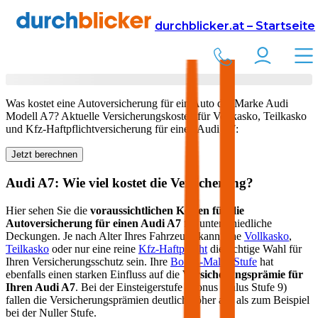
Versicherung
Autoversicherung
Audi
durchblicker.at – Startseite
Kfz Versicherung für Ihren
Audi A7
in Österreich
Was kostet eine Autoversicherung für ein Auto der Marke
Audi
Modell
A7
? Aktuelle Versicherungskosten für Vollkasko, Teilkasko
und Kfz-Haftpflichtversicherung für einen
Audi
A7
:
Jetzt berechnen
Audi
A7
: Wie viel kostet die Versicherung?
Hier sehen Sie die
voraussichtlichen Kosten für die
Autoversicherung für einen
Audi
A7
für unterschiedliche
Deckungen. Je nach Alter Ihres Fahrzeugs kann eine
Vollkasko
,
Teilkasko
oder nur eine reine
Kfz-Haftpflicht
die richtige Wahl für
Ihren Versicherungsschutz sein. Ihre
Bonus-Malus Stufe
hat
ebenfalls einen starken Einfluss auf die
Versicherungsprämie für
Ihren
Audi A7
. Bei der Einsteigerstufe (Bonus Malus Stufe 9)
fallen die Versicherungsprämien deutlich höher aus als zum Beispiel
bei der Nuller Stufe.