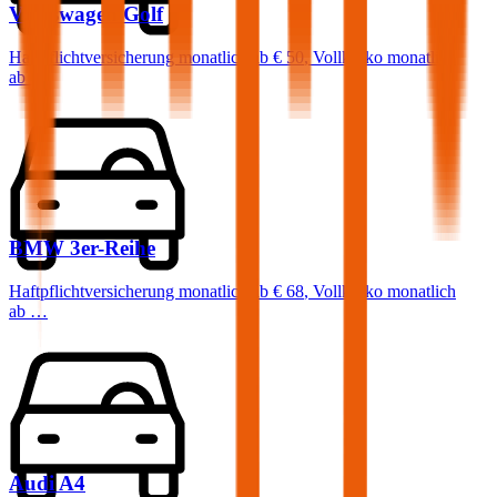
Volkswagen
Golf
Haftpflichtversicherung monatlich ab
€ 50
,
Vollkasko monatlich
ab …
BMW
3er-Reihe
Haftpflichtversicherung monatlich ab
€ 68
,
Vollkasko monatlich
ab …
Audi
A4