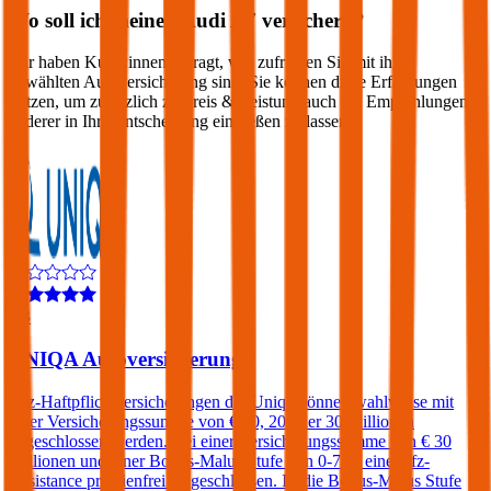
Wo soll ich meinen
Audi
A7
versichern?
Wir haben Kund:innen befragt, wie zufrieden Sie mit ihrer
gewählten Autoversicherung sind. Sie können diese Erfahrungen
nutzen, um zusätzlich zu Preis & Leistung auch die Empfehlungen
anderer in Ihre Entscheidung einfließen zu lassen:
4,3
UNIQA Autoversicherung
Kfz-Haftpflichtversicherungen der Uniqa können wahlweise mit
einer Versicherungssumme von € 10, 20 oder 30 Millionen
abgeschlossen werden. Bei einer Versicherungssumme von € 30
Millionen und einer Bonus-Malus Stufe von 0-7 ist eine Kfz-
Assistance prämienfrei eingeschlossen. Ist die Bonus-Malus Stufe