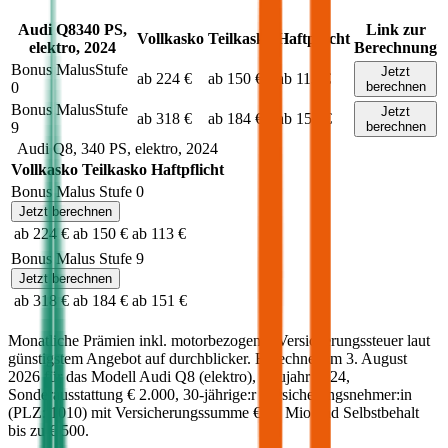
Audi
Q8
340
PS,
Link zur
Vollkasko
Teilkasko
Haftpflicht
elektro
,
2024
Berechnung
Bonus Malus
Stufe
Jetzt
ab 224 €
ab 150 €
ab 113 €
0
berechnen
Bonus Malus
Stufe
Jetzt
ab 318 €
ab 184 €
ab 151 €
9
berechnen
Audi
Q8
,
340
PS,
elektro
,
2024
Vollkasko
Teilkasko
Haftpflicht
Bonus Malus Stufe
0
Jetzt berechnen
ab 224 €
ab 150 €
ab 113 €
Bonus Malus Stufe
9
Jetzt berechnen
ab 318 €
ab 184 €
ab 151 €
Monatliche Prämien inkl. motorbezogener Versicherungssteuer laut
günstigstem Angebot auf durchblicker. Berechnet am
3. August
2026
für das Modell
Audi
Q8
(
elektro
)
, Baujahr
2024
,
Sonderausstattung
€ 2.000
,
30-jährige:r
Versicherungsnehmer:in
(PLZ:
1010
) mit Versicherungssumme
€ 20 Mio
und Selbstbehalt
bis zu
€ 500
.