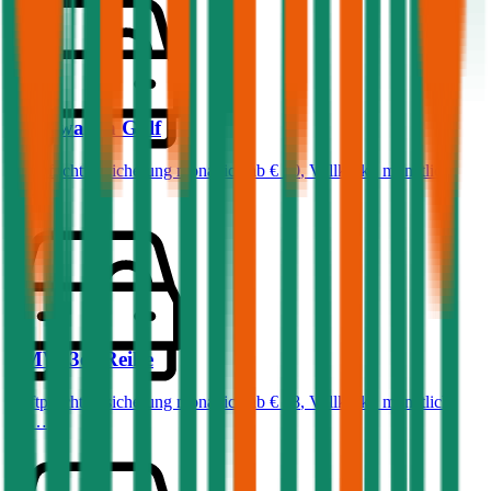
Volkswagen
Golf
Haftpflichtversicherung monatlich ab
€ 50
,
Vollkasko monatlich
ab …
BMW
3er-Reihe
Haftpflichtversicherung monatlich ab
€ 68
,
Vollkasko monatlich
ab …