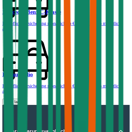
Mercedes-Benz
C-Klasse
Haftpflichtversicherung monatlich ab
€ 99
,
Vollkasko monatlich
ab …
Renault
Clio
Haftpflichtversicherung monatlich ab
€ 30
,
Vollkasko monatlich
ab …
Mehr laden
Versicherungsvergleiche