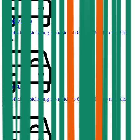
Ford
Focus
Haftpflichtversicherung monatlich ab
€ 32
,
Vollkasko monatlich
ab …
Opel
Astra
Haftpflichtversicherung monatlich ab
€ 36
,
Vollkasko monatlich
ab …