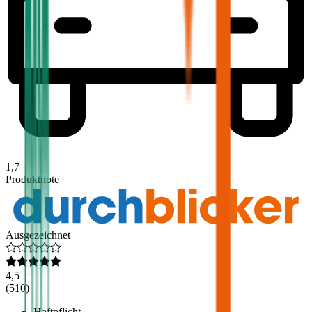
1,7
Produktnote
Ausgezeichnet
4,5
(
510
)
Haftpflicht