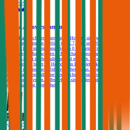
4,4
Helvetia Autoversicherung
Die Kfz-Haftpflichtversicherung der Helvetia sieht wählbare
Versicherungssummen in Höhe von € 7,6, 10 und 20 Millionen vor.
Außerdem kann in den Bonus-Stufen 0 bis 7 eine Freischaden-
Regelung vereinbart werden (1 Freischaden pro Jahr). Ein
Assistance-Paket ist ebenfalls optional möglich. Im sogenannten
„Europabündel“ bietet die Helvetia ein Komplettpaket inklusive
Assistance und Insassen-Unfallversicherung an. Gegen einen
Aufpreis kann ebenfalls eine Rechtsschutzversicherung
abgeschlossen werden. Selbstbehalte sind in der Auto-Haftpflicht
der Helvetia nicht vorgesehen.