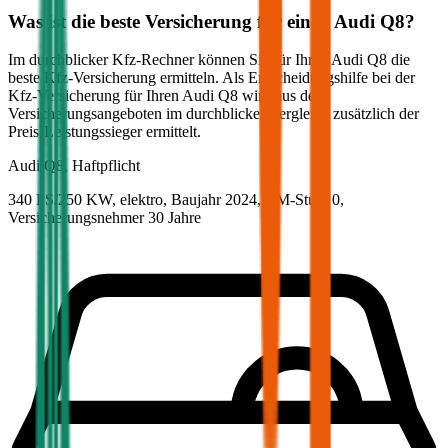
Was ist die beste Versicherung für einen
Audi
Q8
?
Im durchblicker Kfz-Rechner können Sie für Ihren
Audi
Q8
die
beste Kfz-Versicherung ermitteln. Als Entscheidungshilfe bei der
Kfz-Versicherung für Ihren
Audi
Q8
wird aus den
Versicherungsangeboten im durchblicker Vergleich zusätzlich der
Preis-Leistungssieger ermittelt.
Audi
Q8, Haftpflicht
340 PS/250 KW, elektro, Baujahr 2024,
BM-Stufe
0
,
Versicherungsnehmer 30 Jahre