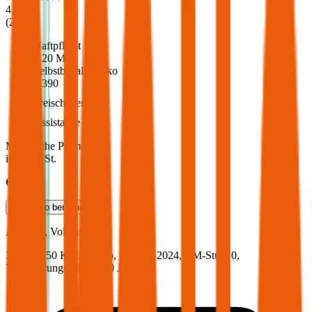
4,6
(
217
)
Haftpflicht
€ 20 Mio.
Selbstbehalt Kasko
€ 390
Freischaden
Assistance
Monatliche Prämie
inkl. mVSt.
€ 149,62
Teilkasko
berechnen
Audi
Q8, Vollkasko
340 PS/250 KW, elektro, Baujahr 2024,
BM-Stufe
0
,
Versicherungsnehmer 30 Jahre