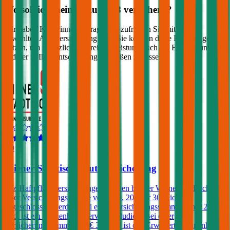
Wo soll ich meinen
Audi
Q8
versichern?
Wir haben Kund:innen befragt, wie zufrieden Sie mit ihrer
gewählten Autoversicherung sind. Sie können diese Erfahrungen
nutzen, um zusätzlich zu Preis & Leistung auch die Empfehlungen
anderer in Ihre Entscheidung einfließen zu lassen:
3,9
Wiener Städtische Autoversicherung
Kfz-Haftpflichtversicherungen können bei der Wiener Städtische mit
einer Versicherungssumme von € 10, 20 oder 30 Mio.
abgeschlossen werden. Bei einer Versicherungssumme von € 20
Mio. ist ein Pannenhilfe-Service inkludiert. Bei einer
Versicherungssumme von € 30 Mio. ist die 'Erweiterte Pannenhilfe'