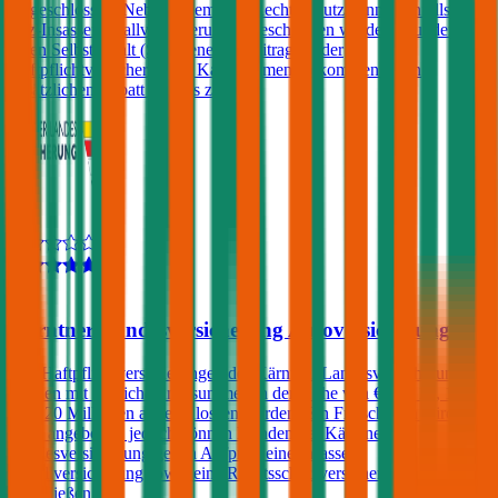
eingeschlossen. Neben einem Kfz-Rechtsschutz kann ebenfalls eine
Kfz-Insassenunfallversicherung abgeschlossen werden. Kunden, die
einen Selbstbehalt (Schadenersatzbeitrag) in der
Haftpflichtversicherung in Kauf nehmen, bekommen einen
zusätzlichen Rabatt von bis zu 20%.
4,0
Kärntner Landesversicherung Autoversicherung
Kfz-Haftpflichtversicherungen der Kärntner Landesversicherung
können mit Versicherungssummen in der Höhe von € 7,6, 10, 15
oder 20 Millionen abgeschlossen werden. Ein Freischaden wird
nicht angeboten, jedoch können Kunden der Kärntner
Landesversicherung gegen Aufpreis eine Insassen-
Unfallversicherung sowie eine Rechtsschutzversicherung
abschließen.