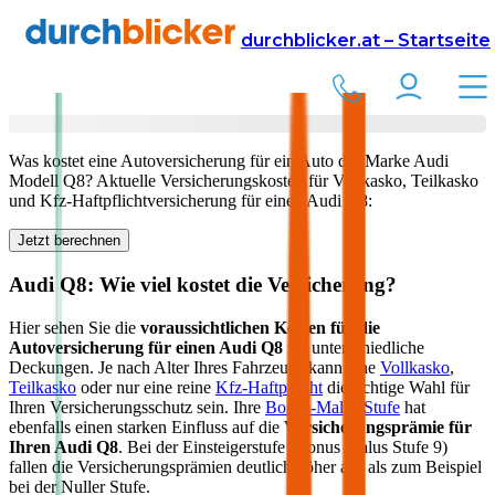
Versicherung
Autoversicherung
Audi
durchblicker.at – Startseite
Kfz Versicherung für Ihren
Audi Q8
in Österreich
Was kostet eine Autoversicherung für ein Auto der Marke
Audi
Modell
Q8
? Aktuelle Versicherungskosten für Vollkasko, Teilkasko
und Kfz-Haftpflichtversicherung für einen
Audi
Q8
:
Jetzt berechnen
Audi
Q8
: Wie viel kostet die Versicherung?
Hier sehen Sie die
voraussichtlichen Kosten für die
Autoversicherung für einen
Audi
Q8
für unterschiedliche
Deckungen. Je nach Alter Ihres Fahrzeugs kann eine
Vollkasko
,
Teilkasko
oder nur eine reine
Kfz-Haftpflicht
die richtige Wahl für
Ihren Versicherungsschutz sein. Ihre
Bonus-Malus Stufe
hat
ebenfalls einen starken Einfluss auf die
Versicherungsprämie für
Ihren
Audi Q8
. Bei der Einsteigerstufe (Bonus Malus Stufe 9)
fallen die Versicherungsprämien deutlich höher aus als zum Beispiel
bei der Nuller Stufe.