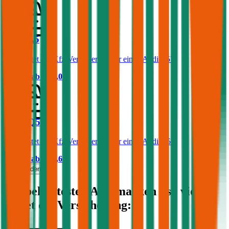
Audi A5
Was kostet die Kfz-Versicherung für einen Audi A5?
Prämie ab
€ 64,01
Audi Q5
Was kostet die Kfz-Versicherung für einen Audi Q5?
Prämie ab
€ 85,61
Mehr laden
Die beliebtesten Automarken - so viel
kostet die Versicherung: