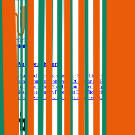
4,6
Smile Autoversicherung
Die Kfz-Haftpflichtversicherungen der Smile bietet eine
Versicherungssumme in Höhe von € 20 Millionen. Ein Freischaden
kann bei der Bonus-Stufe 7 und darunter gegen Aufpreis
eingeschlossen werden. Im Falle eines Haftpflichtschadens verlangt
die Smile einen Schadenersatzbeitrag in Höhe von € 500.