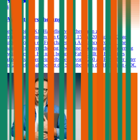
4,4
VAV Autoversicherung
Die VAV bietet Kfz-Haftpflichtversicherungen zu
Versicherungssummen von € 7,6, 10, 15 und 20 Mio. an. Gegen
Aufpreis können ein Freischaden, ein Assistance-Produkt, eine
Insassen-Unfallversicherung sowie eine Rechtsschutzversicherung
gewählt werden. Für nicht benannte Fahrer fällt im Falle eines
Haftpflichtschadens ein Selbstbehalt von € 250 an. Für Fahrer unter
dem 23. Lebensjahr beträgt der Selbstbehalt in der Haftpflicht 400€.