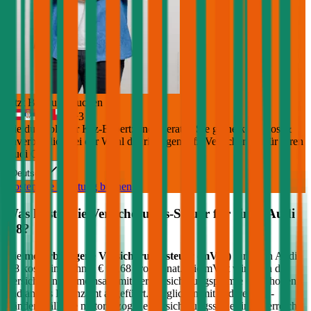
Jetzt Beratung buchen
+
3
Die durchblicker Kfz-Expert:innen beraten Sie gerne kostenlos &
unverbindlich bei der Wahl der richtigen Kfz-Versicherung für Ihren
Audi Q8
.
Deutsch
Kostenlose Beratung buchen
Was kostet die Versicherungs-Steuer für einen
Audi
Q8
?
Die
motorbezogene Versicherungssteuer (mVSt)
für einen
Audi
Q8
kostet im Schnitt €
91,68
pro Monat. Die mVSt wird von der
Versicherung gemeinsam mit der Versicherungsprämie eingehoben
und an das Finanzamt abgeführt. Verglichen mit anderen EU-
Ländern fällt die motorbezogene Versicherungssteuer in Österreich