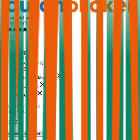
Ausgezeichnet
4,6
(
217
)
Haftpflicht
€ 20 Mio.
Selbstbehalt Kasko
€ 390
Grobe Fahrlässigkeit
Freischaden
Assistance
Monatliche Prämie
inkl. mVSt.
€ 223,51
Vollkasko
berechnen