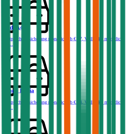
Audi
A4
Haftpflichtversicherung monatlich ab
€ 87
,
Vollkasko monatlich
ab …
Skoda
Fabia
Haftpflichtversicherung monatlich ab
€ 34
,
Vollkasko monatlich
ab …