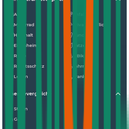
Auto
Unfall
Motorrad
Privathaftpflicht
Haushalt
Hunde
Eigenheim
Katzen
Reise
E-Bike
Rechtsschutz
Fahrrad
Leben
Kranken
Energievergleiche
Strom
Gas