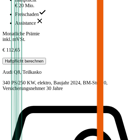
€ 20 Mio.
Freischaden
Assistance
Monatliche Prämie
inkl. mVSt.
€ 112,65
Haftpflicht
berechnen
Audi
Q8, Teilkasko
340 PS/250 KW, elektro, Baujahr 2024,
BM-Stufe
0
,
Versicherungsnehmer 30 Jahre