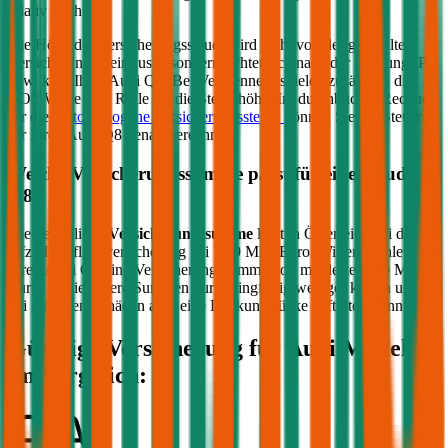
relativ hoch aus.
Die Höhe der Versicherungssteuer wird nicht von der gewählten
Versicherung beeinflusst, sondern richtet sich nach der Leistung (PS
bzw. kW) Ihres
Audi
Q8
. Bei Verbrennern spielen zusätzlich die
CO2-Werte eine Rolle für die Steuerhöhe. Im durchblicker Rechner
für die
motorbezogene Versicherungssteuer
können Sie die Steuer
für Ihren
Audi
Q8
genau berechnen.
Welche Versicherungssumme passt für einen
Audi
Q8
?
Die gesetzliche
Versicherungssumme
liegt in Österreich bei der
Kfz-Haftpflichtversicherung bei 7,79 Mio. Euro. Wir empfehlen für
Ihren
Audi
Q8
eine Versicherungssumme von mindestens 20 Mio.
Euro, da niedrigere Summen nur geringfügig weniger kosten und
bei größeren Schäden aber eine Deckungslücke auftreten könnte.
Günstige Versicherung für
Audi
Modelle
im Vergleich: