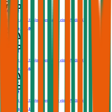
Audi A4
Was kostet die Kfz-Versicherung für einen Audi A4?
Prämie ab
€ 87,05
Audi A3
Was kostet die Kfz-Versicherung für einen Audi A3?
Prämie ab
€ 54,63
Audi A6
Was kostet die Kfz-Versicherung für einen Audi A6?
Prämie ab
€ 69,13