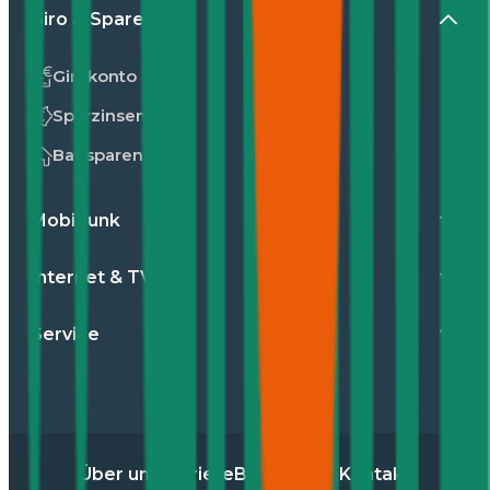
Giro & Sparen
Girokonto
Sparzinsen
Bausparen
Mobilfunk
Internet & TV
Service
Über uns
Karriere
Blog
Presse
Kontakt