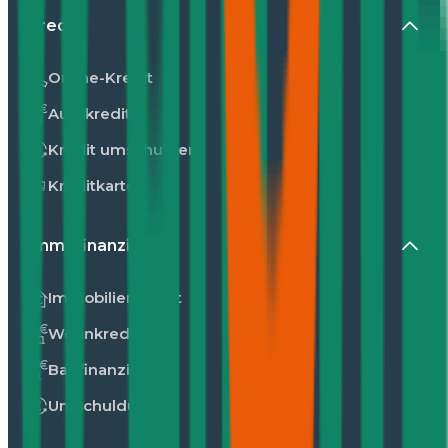
Kredit
Online-Kredit
Autokredit
Kredit umschulden
Kreditkarte
Immofinanzierung
Immobilienkredit
Wohnkredit
Baufinanzierung
Umschuldung