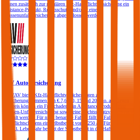
können zusätzlich zur regulären Kfz-Haftpflichtversicherung ein
Assistance-Produkt, Rechtsschutz und/oder eine
Insassenunfallversicherung abgeschlossen werden.
4,4
VAV Autoversicherung
Die VAV bietet Kfz-Haftpflichtversicherungen zu
Versicherungssummen von € 7,6, 10, 15 und 20 Mio. an. Gegen
Aufpreis können ein Freischaden, ein Assistance-Produkt, eine
Insassen-Unfallversicherung sowie eine Rechtsschutzversicherung
gewählt werden. Für nicht benannte Fahrer fällt im Falle eines
Haftpflichtschadens ein Selbstbehalt von € 250 an. Für Fahrer unter
dem 23. Lebensjahr beträgt der Selbstbehalt in der Haftpflicht 400€.