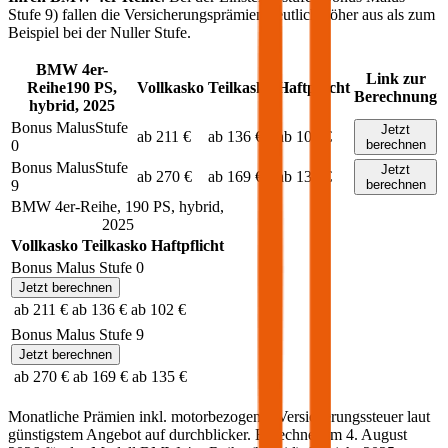
Stufe 9) fallen die Versicherungsprämien deutlich höher aus als zum
Beispiel bei der Nuller Stufe.
BMW
4er-
Link zur
Reihe
190
PS,
Vollkasko
Teilkasko
Haftpflicht
Berechnung
hybrid
,
2025
Bonus Malus
Stufe
Jetzt
ab 211 €
ab 136 €
ab 102 €
0
berechnen
Bonus Malus
Stufe
Jetzt
ab 270 €
ab 169 €
ab 135 €
9
berechnen
BMW
4er-Reihe
,
190
PS,
hybrid
,
2025
Vollkasko
Teilkasko
Haftpflicht
Bonus Malus Stufe
0
Jetzt berechnen
ab 211 €
ab 136 €
ab 102 €
Bonus Malus Stufe
9
Jetzt berechnen
ab 270 €
ab 169 €
ab 135 €
Monatliche Prämien inkl. motorbezogener Versicherungssteuer laut
günstigstem Angebot auf durchblicker. Berechnet am
4. August