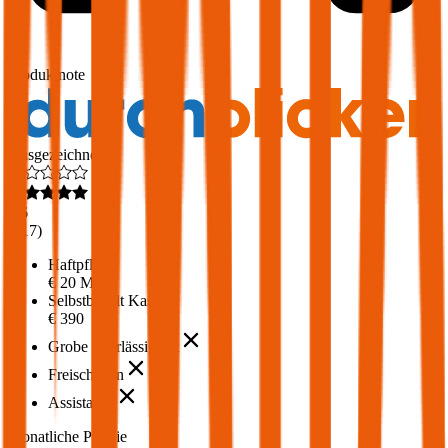
1,7
Produktnote
Ausgezeichnet
4,6
(
217
)
Haftpflicht
€ 20 Mio.
Selbstbehalt Kasko
€ 390
Grobe Fahrlässigkeit
Freischaden
Assistance
Monatliche Prämie