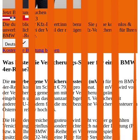
Jetzt Beratung buchen
+
3
Die durchblicker Kfz-Expert:innen beraten Sie gerne kostenlos &
unverbindlich bei der Wahl der richtigen Kfz-Versicherung für Ihren
BMW 4er-Reihe
.
Deutsch
Kostenlose Beratung buchen
Was kostet die Versicherungs-Steuer für einen
BMW
4er-Reihe
?
Die
motorbezogene Versicherungssteuer (mVSt)
für einen
BMW
4er-Reihe
kostet im Schnitt €
79,20
pro Monat. Die mVSt wird von
der Versicherung gemeinsam mit der Versicherungsprämie
eingehoben und an das Finanzamt abgeführt. Verglichen mit
anderen EU-Ländern fällt die motorbezogene Versicherungssteuer in
Österreich relativ hoch aus.
Die Höhe der Versicherungssteuer wird nicht von der gewählten
Versicherung beeinflusst, sondern richtet sich nach der Leistung (PS
bzw. kW) Ihres
BMW
4er-Reihe
. Bei Verbrennern spielen
zusätzlich die CO2-Werte eine Rolle für die Steuerhöhe. Im