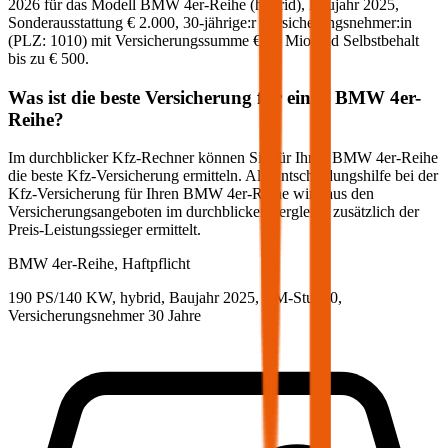
2026
für das Modell
BMW
4er-Reihe
(
hybrid
)
, Baujahr
2025
,
Sonderausstattung
€ 2.000
,
30-jährige:r
Versicherungsnehmer:in
(PLZ:
1010
) mit Versicherungssumme
€ 20 Mio
und Selbstbehalt
bis zu
€ 500
.
Was ist die beste Versicherung für einen
BMW
4er-
Reihe
?
Im durchblicker Kfz-Rechner können Sie für Ihren
BMW
4er-Reihe
die beste Kfz-Versicherung ermitteln. Als Entscheidungshilfe bei der
Kfz-Versicherung für Ihren
BMW
4er-Reihe
wird aus den
Versicherungsangeboten im durchblicker Vergleich zusätzlich der
Preis-Leistungssieger ermittelt.
BMW
4er-Reihe, Haftpflicht
190 PS/140 KW, hybrid, Baujahr 2025,
BM-Stufe
0
,
Versicherungsnehmer 30 Jahre