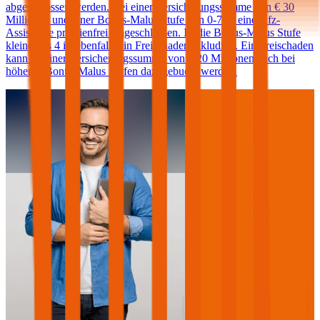
abgeschlossen werden. Bei einer Versicherungssumme von € 30
Millionen und einer Bonus-Malus Stufe von 0-7 ist eine Kfz-
Assistance prämienfrei eingeschlossen. Ist die Bonus-Malus Stufe
kleiner als 4 ist ebenfalls ein Freischaden inkludiert. Ein Freischaden
kann ab einer Versicherungssumme von € 20 Millionen auch bei
höheren Bonus-Malus Stufen dazugebucht werden.