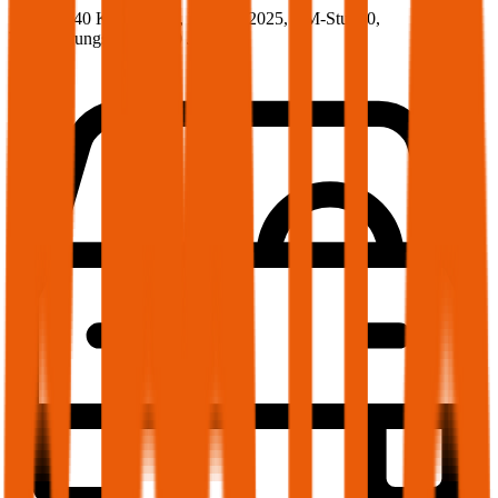
190 PS/140 KW, hybrid, Baujahr 2025,
BM-Stufe
0
,
Versicherungsnehmer 30 Jahre