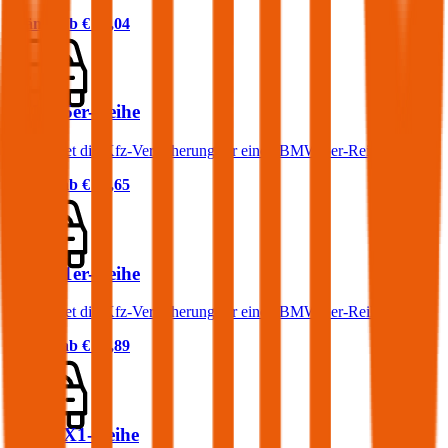
Prämie ab
€ 68,04
BMW 5er-Reihe
Was kostet die Kfz-Versicherung für einen BMW 5er-Reihe?
Prämie ab
€ 83,65
BMW 1er-Reihe
Was kostet die Kfz-Versicherung für einen BMW 1er-Reihe?
Prämie ab
€ 72,89
BMW X1-Reihe