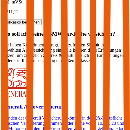
inkl. mVSt.
€ 211,12
Vollkasko
berechnen
Wo soll ich meinen
BMW
4er-Reihe
versichern?
Wir haben Kund:innen befragt, wie zufrieden Sie mit ihrer
gewählten Autoversicherung sind. Sie können diese Erfahrungen
nutzen, um zusätzlich zu Preis & Leistung auch die Empfehlungen
anderer in Ihre Entscheidung einfließen zu lassen:
Generali Autoversicherung
Kunden der Generali Versicherung können in der Kfz-Haftpflicht
zwischen Versicherungssummen in der Höhe von € 10, 15, 20 und
25 Millionen wählen. Ein Freischaden wird nicht angeboten, jedoch