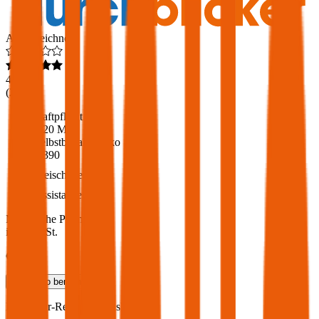
Ausgezeichnet
4,6
(
217
)
Haftpflicht
€ 20 Mio.
Selbstbehalt Kasko
€ 390
Freischaden
Assistance
Monatliche Prämie
inkl. mVSt.
€ 136,34
Teilkasko
berechnen
BMW
4er-Reihe, Vollkasko