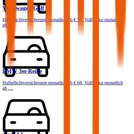
Volkswagen
Golf
Haftpflichtversicherung monatlich ab
€ 50
,
Vollkasko monatlich
ab …
BMW
3er-Reihe
Haftpflichtversicherung monatlich ab
€ 68
,
Vollkasko monatlich
ab …