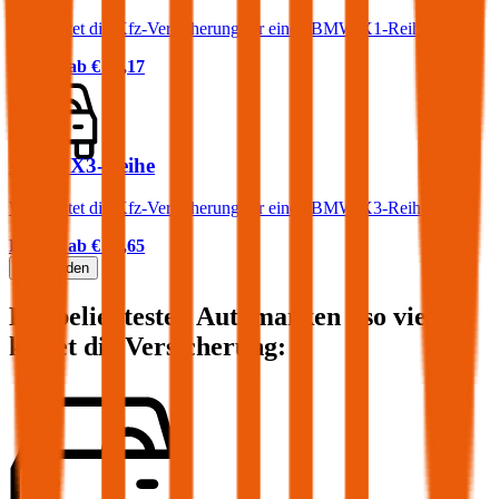
Was kostet die Kfz-Versicherung für einen BMW X1-Reihe?
Prämie ab
€ 84,17
BMW X3-Reihe
Was kostet die Kfz-Versicherung für einen BMW X3-Reihe?
Prämie ab
€ 83,65
Mehr laden
Die beliebtesten Automarken - so viel
kostet die Versicherung: