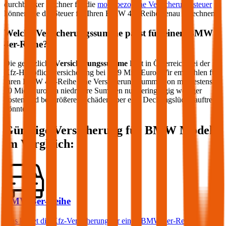
durchblicker Rechner für die
motorbezogene Versicherungssteuer
können Sie die Steuer für Ihren
BMW
4er-Reihe
genau berechnen.
Welche Versicherungssumme passt für einen
BMW
4er-Reihe
?
Die gesetzliche
Versicherungssumme
liegt in Österreich bei der
Kfz-Haftpflichtversicherung bei 7,79 Mio. Euro. Wir empfehlen für
Ihren
BMW
4er-Reihe
eine Versicherungssumme von mindestens
20 Mio. Euro, da niedrigere Summen nur geringfügig weniger
kosten und bei größeren Schäden aber eine Deckungslücke auftreten
könnte.
Günstige Versicherung für
BMW
Modelle
im Vergleich:
BMW 3er-Reihe
Was kostet die Kfz-Versicherung für einen BMW 3er-Reihe?