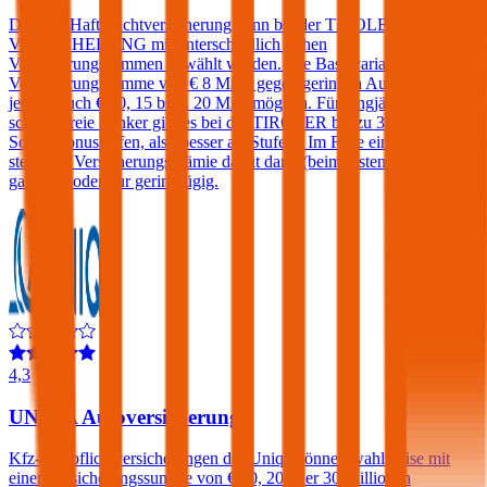
Die Kfz-Haftpflichtversicherung kann bei der TIROLER
VERSICHERUNG mit unterschiedlich hohen
Versicherungssummen gewählt werden. Die Basisvariante hat eine
Versicherungssumme von € 8 Mio., gegen geringen Aufpreis sind
jedoch auch € 10, 15 bzw. 20 Mio. möglich. Für langjährig
schadenfreie Lenker gibt es bei der TIROLER bis zu 3
Sonderbonusstufen, also besser als Stufe 0. Im Falle eines Schadens
steigt die Versicherungsprämie damit dann (beim ersten Schaden)
gar nicht oder nur geringfügig.
4,3
UNIQA Autoversicherung
Kfz-Haftpflichtversicherungen der Uniqa können wahlweise mit
einer Versicherungssumme von € 10, 20 oder 30 Millionen