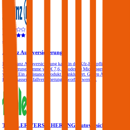
4,3
Allianz Autoversicherung
Die Allianz Autoversicherung kann in der Kfz-Haftpflicht mit einer
Versicherungssumme von € 7,6, 15 oder 30 Mio. abgeschlossen
werden. Ein Assistance-Produkt ist inkludiert. Gegen Aufpreis eine
KFZ-Insassenunfallversicherung erworben werden.
TIROLER VERSICHERUNG Autoversicherung