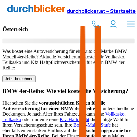
Versicherung
Autoversicherung
BMW
durchblicker.at – Startseite
Kfz Versicherung für Ihren
BMW 4er-Reihe
in
Österreich
Was kostet eine Autoversicherung für ein Auto der Marke
BMW
Modell
4er-Reihe
? Aktuelle Versicherungskosten für Vollkasko,
Teilkasko und Kfz-Haftpflichtversicherung für einen
BMW
4er-
Reihe
:
Jetzt berechnen
BMW
4er-Reihe
: Wie viel kostet die Versicherung?
Hier sehen Sie die
voraussichtlichen Kosten für die
Autoversicherung für einen
BMW
4er-Reihe
für unterschiedliche
Deckungen. Je nach Alter Ihres Fahrzeugs kann eine
Vollkasko
,
Teilkasko
oder nur eine reine
Kfz-Haftpflicht
die richtige Wahl für
Ihren Versicherungsschutz sein. Ihre
Bonus-Malus Stufe
hat
ebenfalls einen starken Einfluss auf die
Versicherungsprämie für
Ihren
BMW 4er-Reihe
. Bei der Einsteigerstufe (Bonus Malus