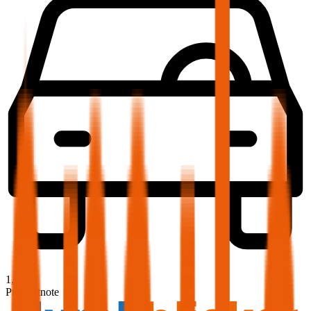
1,9
Produktnote