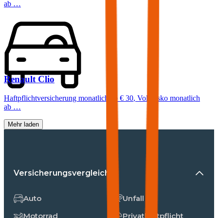
ab …
Renault
Clio
Haftpflichtversicherung monatlich ab
€ 30
,
Vollkasko monatlich
ab …
Mehr laden
Versicherungsvergleiche
Auto
Unfall
Motorrad
Privathaftpflicht