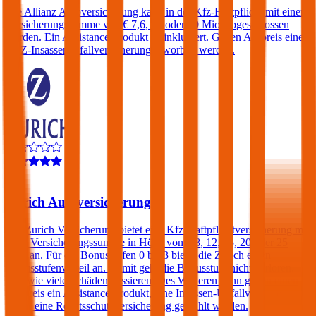
Die Allianz Autoversicherung kann in der Kfz-Haftpflicht mit einer
Versicherungssumme von € 7,6, 15 oder 30 Mio. abgeschlossen
werden. Ein Assistance-Produkt ist inkludiert. Gegen Aufpreis eine
KFZ-Insassenunfallversicherung erworben werden.
4,2
Zurich Autoversicherung
Die Zurich Versicherung bietet eine Kfz-Haftpflichtversicherung mit
einer Versicherungssumme in Höhe von € 8, 12, 15, 20 oder 25
Mio. an. Für die Bonusstufen 0 bis 3 bietet die Zurich einen
Bonusstufenvorteil an. Damit geht die Bonusstufe nicht verloren,
egal wie viele Schäden passieren. Des Weiteren kann gegen einen
Aufpreis ein Assistance-Produkt, eine Insassen-Unfallversicherung
sowie eine Rechtsschutzversicherung gewählt werden.