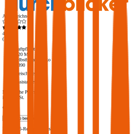
Ausgezeichnet
4,6
(
217
)
Haftpflicht
€ 20 Mio.
Selbstbehalt Kasko
€ 390
Freischaden
Assistance
Monatliche Prämie
inkl. mVSt.
€ 205,41
Teilkasko
berechnen
BMW
X5-Reihe, Vollkasko