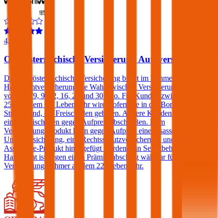
4,5
Oberösterreichische Versicherung Autoversicherung
Die Oberösterreichische Versicherung bietet im Rahmen der Kfz-
Haftpflichtversicherung die Wahl zwischen Versicherungssummen
von € 7,79, 9, 12, 16, 20 und 30 Mio. Für Kunden zwischen dem
25. und dem 69. Lebensjahr wird, sofern sie in der Bonus Malus-
Stufe 0 sind, ein Freischaden geboten. Andere Kunden können
einen Freischaden gegen Aufpreis abschließen. Dem
Versicherungsprodukt kann gegen Aufpreis eine Insassen-
Unfallversicherung, eine Rechtsschutzversicherung und/oder ein
Assistance-Produkt hinzugefügt werden. Ein Selbstbehalt in der
Haftpflicht ist gegen einen Prämienabschlag wählbar für
Versicherungsnehmer ab dem 22. Lebensjahr.