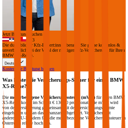
Jetzt Beratung buchen
+
3
Die durchblicker Kfz-Expert:innen beraten Sie gerne kostenlos &
unverbindlich bei der Wahl der richtigen Kfz-Versicherung für Ihren
BMW X5-Reihe
.
Deutsch
Kostenlose Beratung buchen
Was kostet die Versicherungs-Steuer für einen
BMW
X5-Reihe
?
Die
motorbezogene Versicherungssteuer (mVSt)
für einen
BMW
X5-Reihe
kostet im Schnitt €
136,80
pro Monat. Die mVSt wird
von der Versicherung gemeinsam mit der Versicherungsprämie
eingehoben und an das Finanzamt abgeführt. Verglichen mit
anderen EU-Ländern fällt die motorbezogene Versicherungssteuer in
Österreich relativ hoch aus.