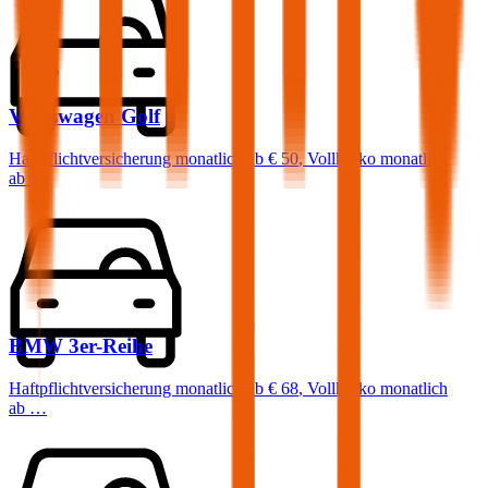
Volkswagen
Golf
Haftpflichtversicherung monatlich ab
€ 50
,
Vollkasko monatlich
ab …
BMW
3er-Reihe
Haftpflichtversicherung monatlich ab
€ 68
,
Vollkasko monatlich
ab …