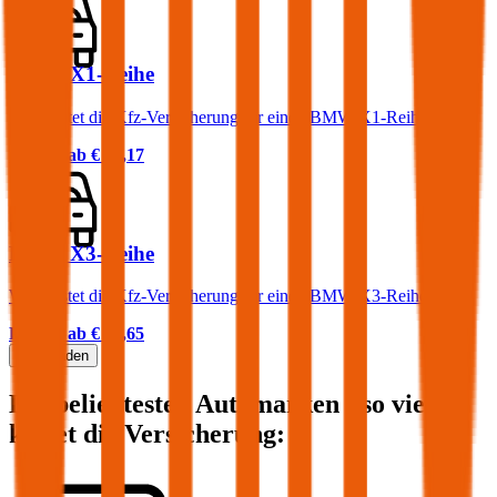
BMW X1-Reihe
Was kostet die Kfz-Versicherung für einen BMW X1-Reihe?
Prämie ab
€ 84,17
BMW X3-Reihe
Was kostet die Kfz-Versicherung für einen BMW X3-Reihe?
Prämie ab
€ 83,65
Mehr laden
Die beliebtesten Automarken - so viel
kostet die Versicherung: