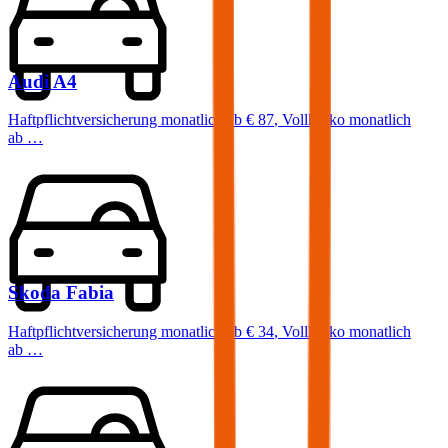
Audi
A4
Haftpflichtversicherung monatlich ab
€ 87
,
Vollkasko monatlich
ab …
Skoda
Fabia
Haftpflichtversicherung monatlich ab
€ 34
,
Vollkasko monatlich
ab …