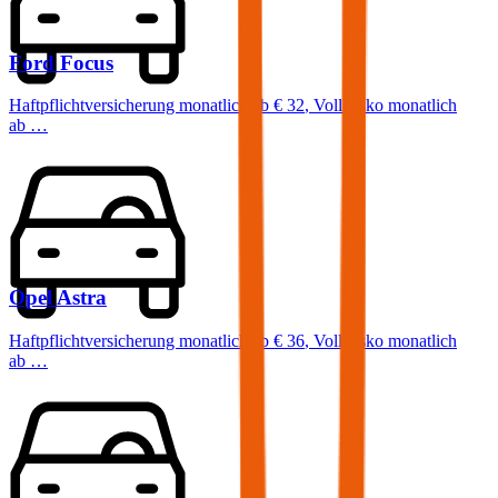
Ford
Focus
Haftpflichtversicherung monatlich ab
€ 32
,
Vollkasko monatlich
ab …
Opel
Astra
Haftpflichtversicherung monatlich ab
€ 36
,
Vollkasko monatlich
ab …