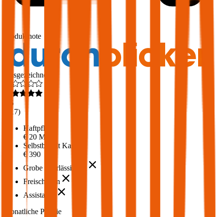
1,6
Produktnote
Ausgezeichnet
4,6
(
217
)
Haftpflicht
€ 20 Mio.
Selbstbehalt Kasko
€ 390
Grobe Fahrlässigkeit
Freischaden
Assistance
Monatliche Prämie