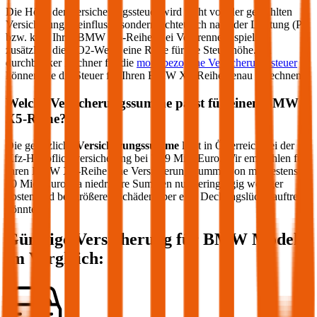
Die Höhe der Versicherungssteuer wird nicht von der gewählten
Versicherung beeinflusst, sondern richtet sich nach der Leistung (PS
bzw. kW) Ihres
BMW
X5-Reihe
. Bei Verbrennern spielen
zusätzlich die CO2-Werte eine Rolle für die Steuerhöhe. Im
durchblicker Rechner für die
motorbezogene Versicherungssteuer
können Sie die Steuer für Ihren
BMW
X5-Reihe
genau berechnen.
Welche Versicherungssumme passt für einen
BMW
X5-Reihe
?
Die gesetzliche
Versicherungssumme
liegt in Österreich bei der
Kfz-Haftpflichtversicherung bei 7,79 Mio. Euro. Wir empfehlen für
Ihren
BMW
X5-Reihe
eine Versicherungssumme von mindestens
20 Mio. Euro, da niedrigere Summen nur geringfügig weniger
kosten und bei größeren Schäden aber eine Deckungslücke auftreten
könnte.
Günstige Versicherung für
BMW
Modelle
im Vergleich: