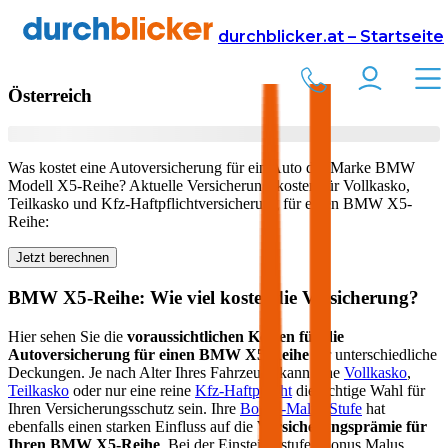
Versicherung
Autoversicherung
BMW
durchblicker.at – Startseite
Kfz Versicherung für Ihren
BMW X5-Reihe
in
Österreich
Was kostet eine Autoversicherung für ein Auto der Marke
BMW
Modell
X5-Reihe
? Aktuelle Versicherungskosten für Vollkasko,
Teilkasko und Kfz-Haftpflichtversicherung für einen
BMW
X5-
Reihe
:
Jetzt berechnen
BMW
X5-Reihe
: Wie viel kostet die Versicherung?
Hier sehen Sie die
voraussichtlichen Kosten für die
Autoversicherung für einen
BMW
X5-Reihe
für unterschiedliche
Deckungen. Je nach Alter Ihres Fahrzeugs kann eine
Vollkasko
,
Teilkasko
oder nur eine reine
Kfz-Haftpflicht
die richtige Wahl für
Ihren Versicherungsschutz sein. Ihre
Bonus-Malus Stufe
hat
ebenfalls einen starken Einfluss auf die
Versicherungsprämie für
Ihren
BMW X5-Reihe
. Bei der Einsteigerstufe (Bonus Malus