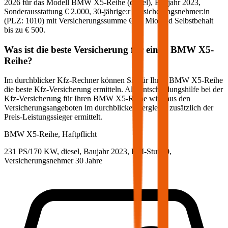
2026
für das Modell
BMW
X5-Reihe
(
diesel
)
, Baujahr
2023
,
Sonderausstattung
€ 2.000
,
30-jährige:r
Versicherungsnehmer:in
(PLZ:
1010
) mit Versicherungssumme
€ 20 Mio
und Selbstbehalt
bis zu
€ 500
.
Was ist die beste Versicherung für einen
BMW
X5-
Reihe
?
Im durchblicker Kfz-Rechner können Sie für Ihren
BMW
X5-Reihe
die beste Kfz-Versicherung ermitteln. Als Entscheidungshilfe bei der
Kfz-Versicherung für Ihren
BMW
X5-Reihe
wird aus den
Versicherungsangeboten im durchblicker Vergleich zusätzlich der
Preis-Leistungssieger ermittelt.
BMW
X5-Reihe, Haftpflicht
231 PS/170 KW, diesel, Baujahr 2023,
BM-Stufe
0
,
Versicherungsnehmer 30 Jahre