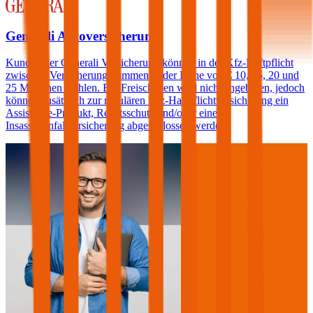
Generali Autoversicherung
Kunden der Generali Versicherung können in der Kfz-Haftpflicht
zwischen Versicherungssummen in der Höhe von € 10, 15, 20 und
25 Millionen wählen. Ein Freischaden wird nicht angeboten, jedoch
können zusätzlich zur regulären Kfz-Haftpflichtversicherung ein
Assistance-Produkt, Rechtsschutz und/oder eine
Insassenunfallversicherung abgeschlossen werden.