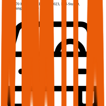
231 PS/170 KW, diesel, Baujahr 2023,
BM-Stufe
0
,
Versicherungsnehmer 30 Jahre