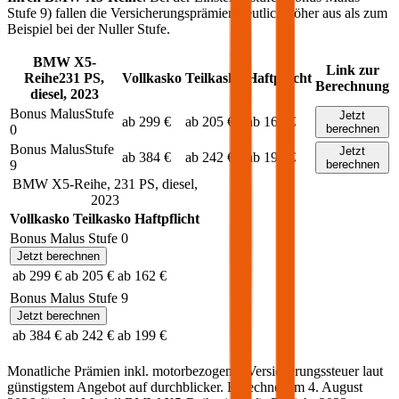
Stufe 9) fallen die Versicherungsprämien deutlich höher aus als zum
Beispiel bei der Nuller Stufe.
BMW
X5-
Link zur
Reihe
231
PS,
Vollkasko
Teilkasko
Haftpflicht
Berechnung
diesel
,
2023
Bonus Malus
Stufe
Jetzt
ab 299 €
ab 205 €
ab 162 €
0
berechnen
Bonus Malus
Stufe
Jetzt
ab 384 €
ab 242 €
ab 199 €
9
berechnen
BMW
X5-Reihe
,
231
PS,
diesel
,
2023
Vollkasko
Teilkasko
Haftpflicht
Bonus Malus Stufe
0
Jetzt berechnen
ab 299 €
ab 205 €
ab 162 €
Bonus Malus Stufe
9
Jetzt berechnen
ab 384 €
ab 242 €
ab 199 €
Monatliche Prämien inkl. motorbezogener Versicherungssteuer laut
günstigstem Angebot auf durchblicker. Berechnet am
4. August