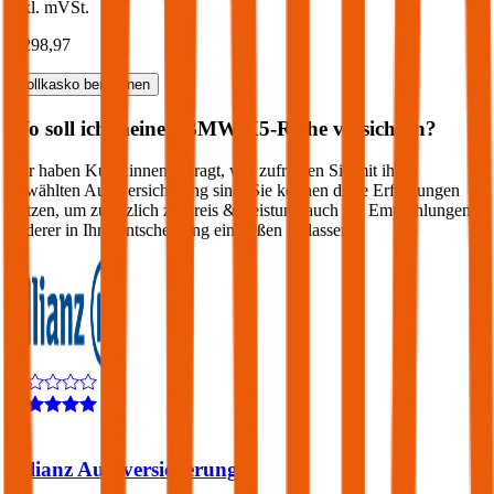
inkl. mVSt.
€ 298,97
Vollkasko
berechnen
Wo soll ich meinen
BMW
X5-Reihe
versichern?
Wir haben Kund:innen befragt, wie zufrieden Sie mit ihrer
gewählten Autoversicherung sind. Sie können diese Erfahrungen
nutzen, um zusätzlich zu Preis & Leistung auch die Empfehlungen
anderer in Ihre Entscheidung einfließen zu lassen:
4,3
Allianz Autoversicherung