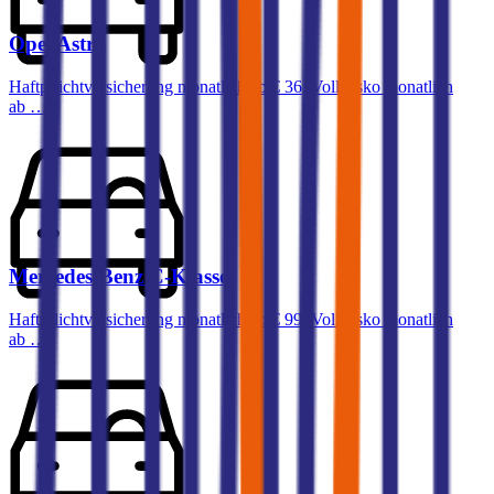
Opel
Astra
Haftpflichtversicherung monatlich ab
€ 36
,
Vollkasko monatlich
ab …
Mercedes-Benz
C-Klasse
Haftpflichtversicherung monatlich ab
€ 99
,
Vollkasko monatlich
ab …