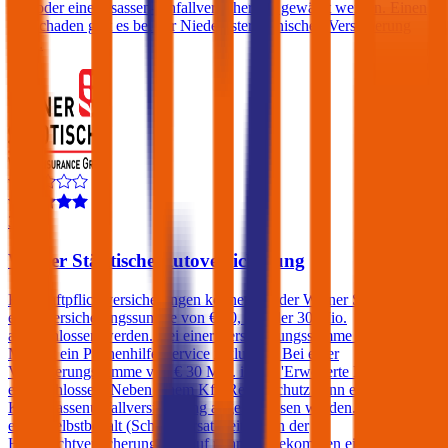
und/oder eine Insassen-Unfallversicherung gewählt werden. Einen
Freischaden gibt es bei der Niederösterreichischen Versicherung
nicht.
3,9
Wiener Städtische Autoversicherung
Kfz-Haftpflichtversicherungen können bei der Wiener Städtische mit
einer Versicherungssumme von € 10, 20 oder 30 Mio.
abgeschlossen werden. Bei einer Versicherungssumme von € 20
Mio. ist ein Pannenhilfe-Service inkludiert. Bei einer
Versicherungssumme von € 30 Mio. ist die 'Erweiterte Pannenhilfe'
eingeschlossen. Neben einem Kfz-Rechtsschutz kann ebenfalls eine
Kfz-Insassenunfallversicherung abgeschlossen werden. Kunden, die
einen Selbstbehalt (Schadenersatzbeitrag) in der
Haftpflichtversicherung in Kauf nehmen, bekommen einen