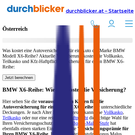
Versicherung
Autoversicherung
BMW
durchblicker.at – Startseite
Kfz Versicherung für Ihren
BMW X6-Reihe
in
Österreich
Was kostet eine Autoversicherung für ein Auto der Marke
BMW
Modell
X6-Reihe
? Aktuelle Versicherungskosten für Vollkasko,
Teilkasko und Kfz-Haftpflichtversicherung für einen
BMW
X6-
Reihe
:
Jetzt berechnen
BMW
X6-Reihe
: Wie viel kostet die Versicherung?
Hier sehen Sie die
voraussichtlichen Kosten für die
Autoversicherung für einen
BMW
X6-Reihe
für unterschiedliche
Deckungen. Je nach Alter Ihres Fahrzeugs kann eine
Vollkasko
,
Teilkasko
oder nur eine reine
Kfz-Haftpflicht
die richtige Wahl für
Ihren Versicherungsschutz sein. Ihre
Bonus-Malus Stufe
hat
ebenfalls einen starken Einfluss auf die
Versicherungsprämie für
Ihren
BMW X6-Reihe
. Bei der Einsteigerstufe (Bonus Malus