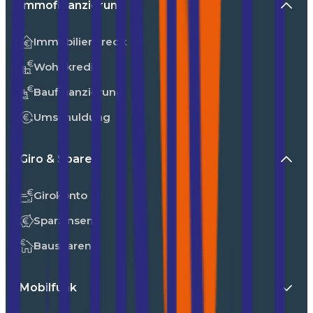
Immofinanzierung
Immobilienkredit
Wohnkredit
Baufinanzierung
Umschuldung
Giro & Sparen
Girokonto
Sparzinsen
Bausparen
Mobilfunk