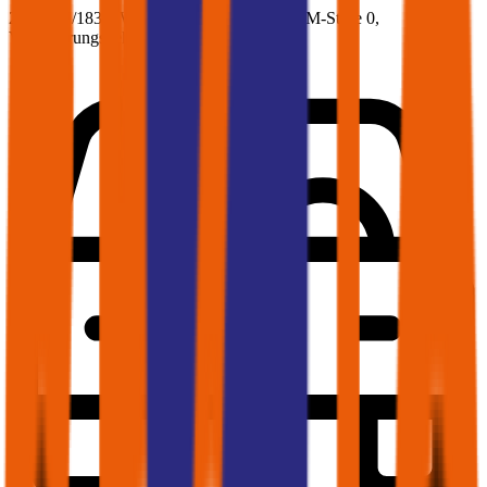
248.7 PS/183 KW, diesel, Baujahr 2020,
BM-Stufe
0
,
Versicherungsnehmer 30 Jahre