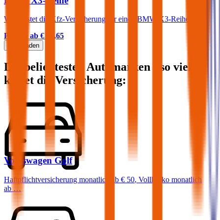
BMW X3-Reihe
Was kostet die Kfz-Versicherung für einen BMW X3-Reihe?
Prämie ab
€ 83,65
Mehr laden
Die beliebtesten Automarken - so viel
kostet die Versicherung:
Volkswagen
Golf
Haftpflichtversicherung monatlich ab
€ 50
,
Vollkasko monatlich
ab …