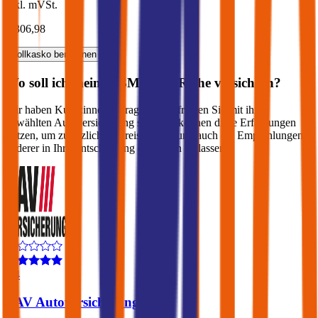
inkl. mVSt.
€ 306,98
Vollkasko
berechnen
Wo soll ich meinen
BMW
X6-Reihe
versichern?
Wir haben Kund:innen befragt, wie zufrieden Sie mit ihrer
gewählten Autoversicherung sind. Sie können diese Erfahrungen
nutzen, um zusätzlich zu Preis & Leistung auch die Empfehlungen
anderer in Ihre Entscheidung einfließen zu lassen:
4,4
VAV Autoversicherung