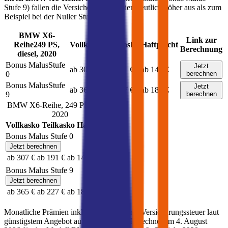
Stufe 9) fallen die Versicherungsprämien deutlich höher aus als zum
Beispiel bei der Nuller Stufe.
BMW
X6-
Link zur
Reihe
249
PS,
Vollkasko
Teilkasko
Haftpflicht
Berechnung
diesel
,
2020
Bonus Malus
Stufe
Jetzt
ab 307 €
ab 191 €
ab 145 €
0
berechnen
Bonus Malus
Stufe
Jetzt
ab 365 €
ab 227 €
ab 182 €
9
berechnen
BMW
X6-Reihe
,
249
PS,
diesel
,
2020
Vollkasko
Teilkasko
Haftpflicht
Bonus Malus Stufe
0
Jetzt berechnen
ab 307 €
ab 191 €
ab 145 €
Bonus Malus Stufe
9
Jetzt berechnen
ab 365 €
ab 227 €
ab 182 €
Monatliche Prämien inkl. motorbezogener Versicherungssteuer laut
günstigstem Angebot auf durchblicker. Berechnet am
4. August