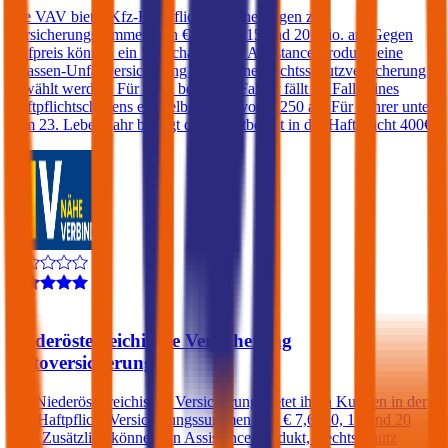
Die VAV bietet Kfz-Haftpflichtversicherungen zu
Versicherungssummen von € 7,6, 10, 15 und 20 Mio. an. Gegen
Aufpreis können ein Freischaden, ein Assistance-Produkt, eine
Insassen-Unfallversicherung sowie eine Rechtsschutzversicherung
gewählt werden. Für nicht benannte Fahrer fällt im Falle eines
Haftpflichtschadens ein Selbstbehalt von € 250 an. Für Fahrer unter
dem 23. Lebensjahr beträgt der Selbstbehalt in der Haftpflicht 400€.
4,1
Niederösterreichische Versicherung
Autoversicherung
Die Niederösterreichische Versicherung bietet ihren Kunden in der
Kfz-Haftpflicht Versicherungssummen von € 7,6, 10, 15 und 20
Mio. Zusätzlich können ein Assistance-Produkt, Rechtsschutz