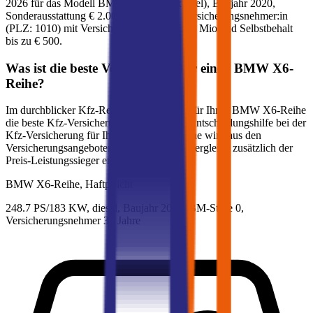
2026
für das Modell
BMW
X6-Reihe
(
diesel
)
, Baujahr
2020
,
Sonderausstattung
€ 2.000
,
30-jährige:r
Versicherungsnehmer:in
(PLZ:
1010
) mit Versicherungssumme
€ 20 Mio
und Selbstbehalt
bis zu
€ 500
.
Was ist die beste Versicherung für einen
BMW
X6-
Reihe
?
Im durchblicker Kfz-Rechner können Sie für Ihren
BMW
X6-Reihe
die beste Kfz-Versicherung ermitteln. Als Entscheidungshilfe bei der
Kfz-Versicherung für Ihren
BMW
X6-Reihe
wird aus den
Versicherungsangeboten im durchblicker Vergleich zusätzlich der
Preis-Leistungssieger ermittelt.
BMW
X6-Reihe, Haftpflicht
248.7 PS/183 KW, diesel, Baujahr 2020,
BM-Stufe
0
,
Versicherungsnehmer 30 Jahre