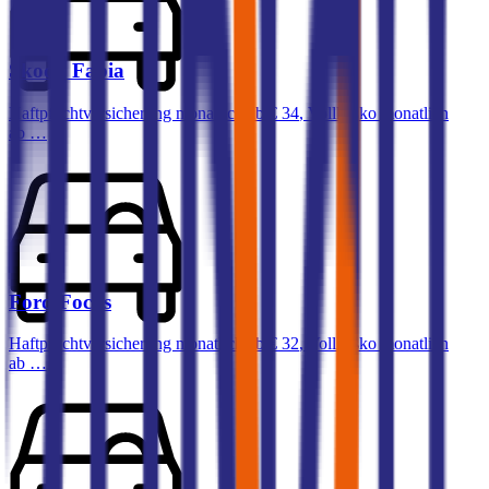
Skoda
Fabia
Haftpflichtversicherung monatlich ab
€ 34
,
Vollkasko monatlich
ab …
Ford
Focus
Haftpflichtversicherung monatlich ab
€ 32
,
Vollkasko monatlich
ab …