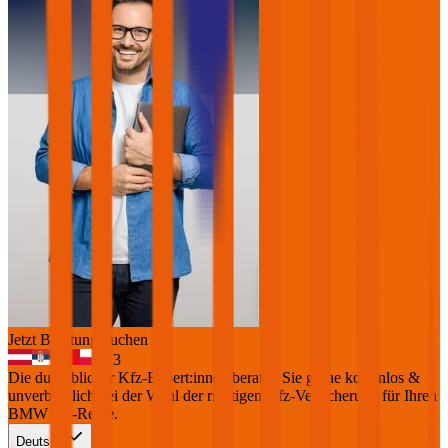
Jetzt Beratung buchen
+
3
Die durchblicker Kfz-Expert:innen beraten Sie gerne kostenlos &
unverbindlich bei der Wahl der richtigen Kfz-Versicherung für Ihren
BMW X6-Reihe
.
Deutsch