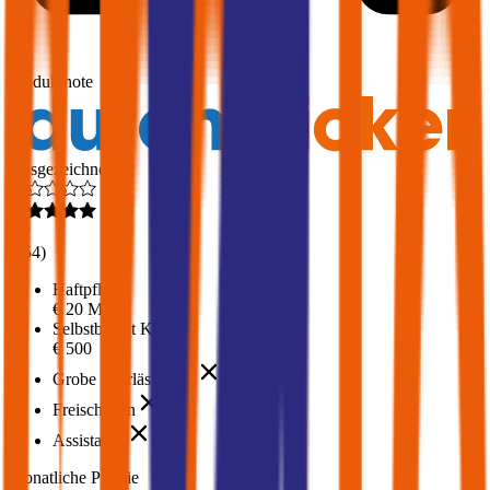
1,7
Produktnote
Ausgezeichnet
4,2
(
454
)
Haftpflicht
€ 20 Mio.
Selbstbehalt Kasko
€ 500
Grobe Fahrlässigkeit
Freischaden
Assistance
Monatliche Prämie