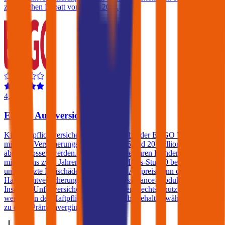
zusätzlichen Rabatt von bis zu 20%.
4,4
ERGO Autoversicherung
Kfz-Haftpflichtversicherungen können bei der ERGO Versicherung
mit einer Versicherungssumme von € 15 und 20 Millionen
abgeschlossen werden. Die ERGO bietet ihren Kunden, die sich seit
mindestens zwei Jahren in der Bonus Malus-Stufe 0 befinden,
unbegrenzte Freischäden. Gegen einen Aufpreis kann die Kfz-
Haftpflichtversicherung auch um ein Assistance-Produkt, eine
Insassen-Unfallversicherung sowie einen Rechtsschutz erweitert
werden. In der Haftpflicht kann ein Selbstbehalt gewählt werden der
zu einer Prämienvergünstigung führt.