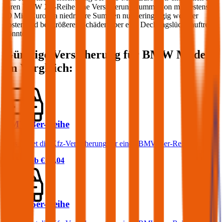
Ihren
BMW
X6-Reihe
eine Versicherungssumme von mindestens
20 Mio. Euro, da niedrigere Summen nur geringfügig weniger
kosten und bei größeren Schäden aber eine Deckungslücke auftreten
könnte.
Günstige Versicherung für
BMW
Modelle
im Vergleich:
BMW 3er-Reihe
Was kostet die Kfz-Versicherung für einen BMW 3er-Reihe?
Prämie ab
€ 68,04
BMW 5er-Reihe