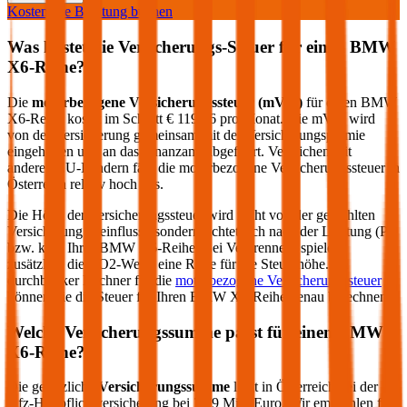
Kostenlose Beratung buchen
Was kostet die Versicherungs-Steuer für einen
BMW
X6-Reihe
?
Die
motorbezogene Versicherungssteuer (mVSt)
für einen
BMW
X6-Reihe
kostet im Schnitt €
119,76
pro Monat. Die mVSt wird
von der Versicherung gemeinsam mit der Versicherungsprämie
eingehoben und an das Finanzamt abgeführt. Verglichen mit
anderen EU-Ländern fällt die motorbezogene Versicherungssteuer in
Österreich relativ hoch aus.
Die Höhe der Versicherungssteuer wird nicht von der gewählten
Versicherung beeinflusst, sondern richtet sich nach der Leistung (PS
bzw. kW) Ihres
BMW
X6-Reihe
. Bei Verbrennern spielen
zusätzlich die CO2-Werte eine Rolle für die Steuerhöhe. Im
durchblicker Rechner für die
motorbezogene Versicherungssteuer
können Sie die Steuer für Ihren
BMW
X6-Reihe
genau berechnen.
Welche Versicherungssumme passt für einen
BMW
X6-Reihe
?
Die gesetzliche
Versicherungssumme
liegt in Österreich bei der
Kfz-Haftpflichtversicherung bei 7,79 Mio. Euro. Wir empfehlen für