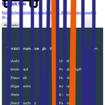
Renault
Clio
Haftpflichtversicherung monatlich ab
€ 30
,
Vollkasko monatlich
ab …
Mehr laden
Versicherungsvergleiche
Auto
Unfall
Motorrad
Privathaftpflicht
Haushalt
Hunde
Eigenheim
Katzen
Reise
E-Bike
Rechtsschutz
Fahrrad