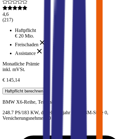
4,6
(
217
)
Haftpflicht
€ 20 Mio.
Freischaden
Assistance
Monatliche Prämie
inkl. mVSt.
€ 145,14
Haftpflicht
berechnen
BMW
X6-Reihe, Teilkasko
248.7 PS/183 KW, diesel, Baujahr 2020,
BM-Stufe
0
,
Versicherungsnehmer 30 Jahre