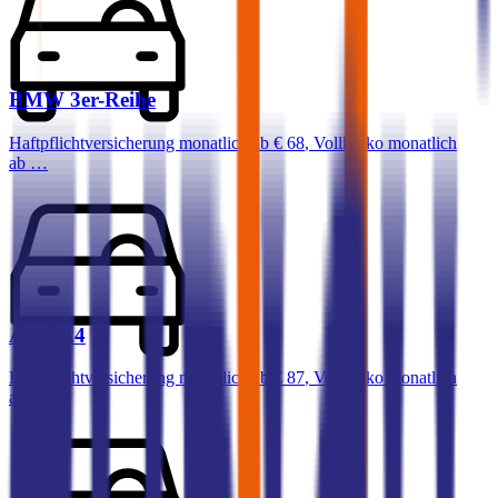
BMW
3er-Reihe
Haftpflichtversicherung monatlich ab
€ 68
,
Vollkasko monatlich
ab …
Audi
A4
Haftpflichtversicherung monatlich ab
€ 87
,
Vollkasko monatlich
ab …