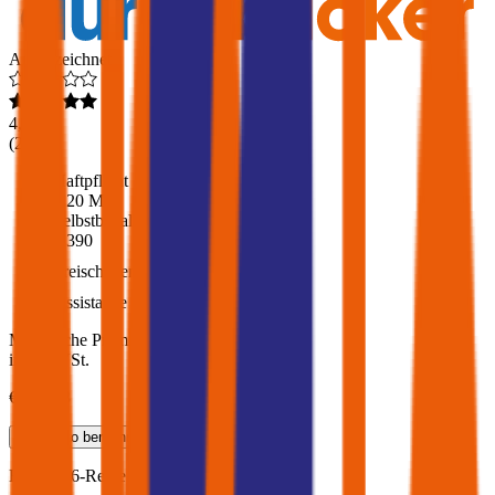
Ausgezeichnet
4,6
(
217
)
Haftpflicht
€ 20 Mio.
Selbstbehalt Kasko
€ 390
Freischaden
Assistance
Monatliche Prämie
inkl. mVSt.
€ 190,93
Teilkasko
berechnen
BMW
X6-Reihe, Vollkasko