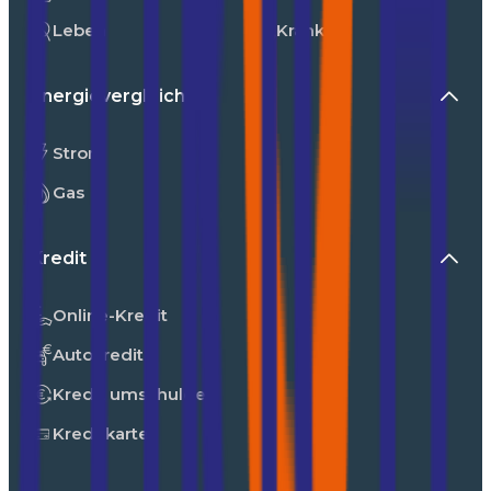
Leben
Kranken
Energievergleiche
Strom
Gas
Kredit
Online-Kredit
Autokredit
Kredit umschulden
Kreditkarte