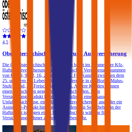
4,5
Oberösterreichische Versicherung Autoversicherung
Die Oberösterreichische Versicherung bietet im Rahmen der Kfz-
Haftpflichtversicherung die Wahl zwischen Versicherungssummen
von € 7,79, 9, 12, 16, 20 und 30 Mio. Für Kunden zwischen dem
25. und dem 69. Lebensjahr wird, sofern sie in der Bonus Malus-
Stufe 0 sind, ein Freischaden geboten. Andere Kunden können
einen Freischaden gegen Aufpreis abschließen. Dem
Versicherungsprodukt kann gegen Aufpreis eine Insassen-
Unfallversicherung, eine Rechtsschutzversicherung und/oder ein
Assistance-Produkt hinzugefügt werden. Ein Selbstbehalt in der
Haftpflicht ist gegen einen Prämienabschlag wählbar für
Versicherungsnehmer ab dem 22. Lebensjahr.