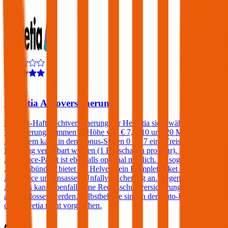
4,4
Helvetia Autoversicherung
Die Kfz-Haftpflichtversicherung der Helvetia sieht wählbare
Versicherungssummen in Höhe von € 7,6, 10 und 20 Millionen vor.
Außerdem kann in den Bonus-Stufen 0 bis 7 eine Freischaden-
Regelung vereinbart werden (1 Freischaden pro Jahr). Ein
Assistance-Paket ist ebenfalls optional möglich. Im sogenannten
„Europabündel“ bietet die Helvetia ein Komplettpaket inklusive
Assistance und Insassen-Unfallversicherung an. Gegen einen
Aufpreis kann ebenfalls eine Rechtsschutzversicherung
abgeschlossen werden. Selbstbehalte sind in der Auto-Haftpflicht
der Helvetia nicht vorgesehen.