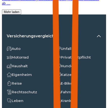
ab …
Mehr laden
Versicherungsvergleiche
Auto
Unfall
Motorrad
Privathaftpflicht
Haushalt
Hunde
Eigenheim
Katzen
Reise
E-Bike
Rechtsschutz
Fahrrad
Leben
Kranken