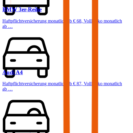
BMW
3er-Reihe
Haftpflichtversicherung monatlich ab
€ 68
,
Vollkasko monatlich
ab …
Audi
A4
Haftpflichtversicherung monatlich ab
€ 87
,
Vollkasko monatlich
ab …