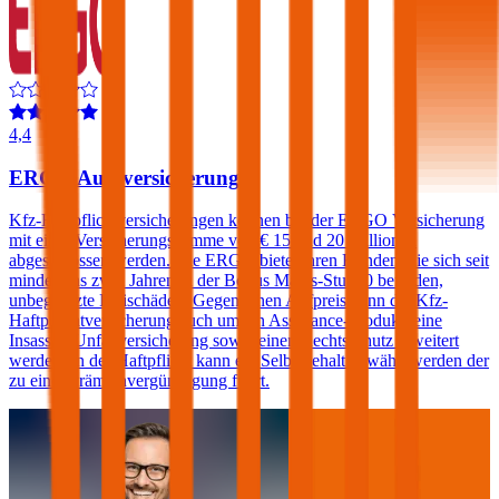
4,4
ERGO Autoversicherung
Kfz-Haftpflichtversicherungen können bei der ERGO Versicherung
mit einer Versicherungssumme von € 15 und 20 Millionen
abgeschlossen werden. Die ERGO bietet ihren Kunden, die sich seit
mindestens zwei Jahren in der Bonus Malus-Stufe 0 befinden,
unbegrenzte Freischäden. Gegen einen Aufpreis kann die Kfz-
Haftpflichtversicherung auch um ein Assistance-Produkt, eine
Insassen-Unfallversicherung sowie einen Rechtsschutz erweitert
werden. In der Haftpflicht kann ein Selbstbehalt gewählt werden der
zu einer Prämienvergünstigung führt.