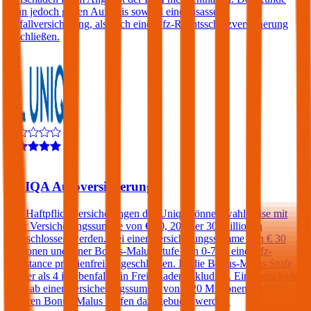
kann jedoch gegen Aufpreis sowohl eine Insassen-
Unfallversicherung, als auch eine Kfz-Rechtsschutzversicherung
abschließen.
4,3
UNIQA Autoversicherung
Kfz-Haftpflichtversicherungen der Uniqa können wahlweise mit
einer Versicherungssumme von € 10, 20 oder 30 Millionen
abgeschlossen werden. Bei einer Versicherungssumme von € 30
Millionen und einer Bonus-Malus Stufe von 0-7 ist eine Kfz-
Assistance prämienfrei eingeschlossen. Ist die Bonus-Malus Stufe
kleiner als 4 ist ebenfalls ein Freischaden inkludiert. Ein Freischaden
kann ab einer Versicherungssumme von € 20 Millionen auch bei
höheren Bonus-Malus Stufen dazugebucht werden.