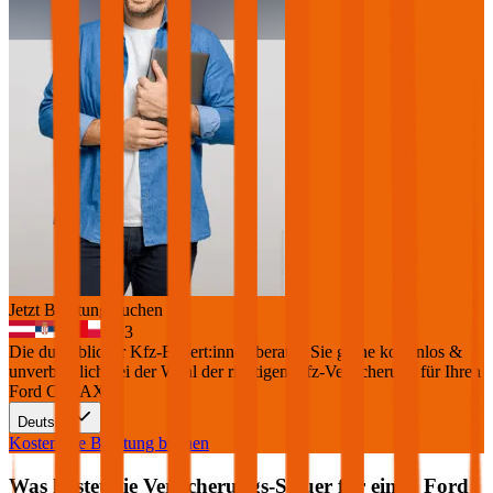
Jetzt Beratung buchen
+
3
Die durchblicker Kfz-Expert:innen beraten Sie gerne kostenlos &
unverbindlich bei der Wahl der richtigen Kfz-Versicherung für Ihren
Ford C-MAX
.
Deutsch
Kostenlose Beratung buchen
Was kostet die Versicherungs-Steuer für einen
Ford