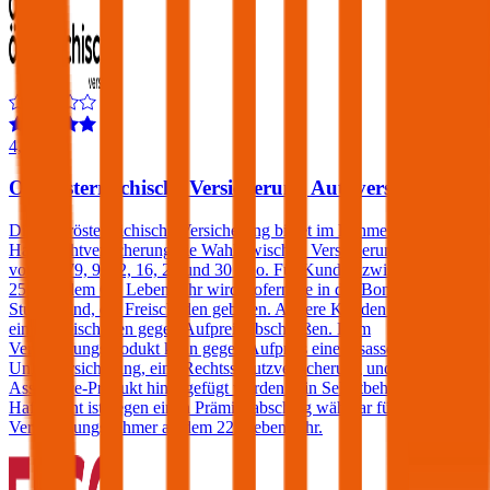
4,5
Oberösterreichische Versicherung Autoversicherung
Die Oberösterreichische Versicherung bietet im Rahmen der Kfz-
Haftpflichtversicherung die Wahl zwischen Versicherungssummen
von € 7,79, 9, 12, 16, 20 und 30 Mio. Für Kunden zwischen dem
25. und dem 69. Lebensjahr wird, sofern sie in der Bonus Malus-
Stufe 0 sind, ein Freischaden geboten. Andere Kunden können
einen Freischaden gegen Aufpreis abschließen. Dem
Versicherungsprodukt kann gegen Aufpreis eine Insassen-
Unfallversicherung, eine Rechtsschutzversicherung und/oder ein
Assistance-Produkt hinzugefügt werden. Ein Selbstbehalt in der
Haftpflicht ist gegen einen Prämienabschlag wählbar für
Versicherungsnehmer ab dem 22. Lebensjahr.