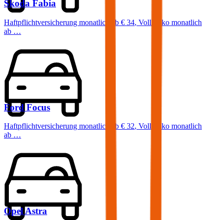
Skoda
Fabia
Haftpflichtversicherung monatlich ab
€ 34
,
Vollkasko monatlich
ab …
Ford
Focus
Haftpflichtversicherung monatlich ab
€ 32
,
Vollkasko monatlich
ab …
Opel
Astra