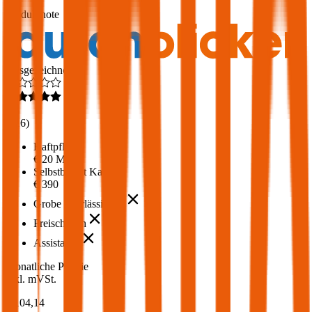
1,7
Produktnote
Ausgezeichnet
4,6
(
216
)
Haftpflicht
€ 20 Mio.
Selbstbehalt Kasko
€ 390
Grobe Fahrlässigkeit
Freischaden
Assistance
Monatliche Prämie
inkl. mVSt.
€ 104,14