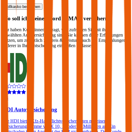
Vollkasko
berechnen
Wo soll ich meinen
Ford
C-MAX
versichern?
Wir haben Kund:innen befragt, wie zufrieden Sie mit ihrer
gewählten Autoversicherung sind. Sie können diese Erfahrungen
nutzen, um zusätzlich zu Preis & Leistung auch die Empfehlungen
anderer in Ihre Entscheidung einfließen zu lassen:
4,3
HDI Autoversicherung
Die HDI bietet Kfz-Haftpflichtversicherungen mit einer
Versicherungssumme von € 10, 15 oder 20 Millionen an. Ein
Freischaden ist im Angebot der HDI nicht enthalten. Der Kunde