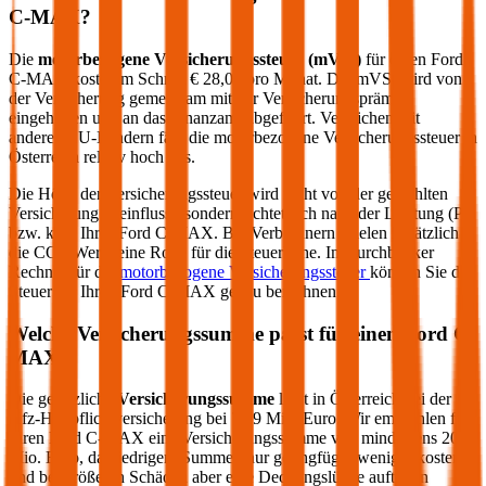
C-MAX
?
Die
motorbezogene Versicherungssteuer (mVSt)
für einen
Ford
C-MAX
kostet im Schnitt €
28,08
pro Monat. Die mVSt wird von
der Versicherung gemeinsam mit der Versicherungsprämie
eingehoben und an das Finanzamt abgeführt. Verglichen mit
anderen EU-Ländern fällt die motorbezogene Versicherungssteuer in
Österreich relativ hoch aus.
Die Höhe der Versicherungssteuer wird nicht von der gewählten
Versicherung beeinflusst, sondern richtet sich nach der Leistung (PS
bzw. kW) Ihres
Ford
C-MAX
. Bei Verbrennern spielen zusätzlich
die CO2-Werte eine Rolle für die Steuerhöhe. Im durchblicker
Rechner für die
motorbezogene Versicherungssteuer
können Sie die
Steuer für Ihren
Ford
C-MAX
genau berechnen.
Welche Versicherungssumme passt für einen
Ford
C-
MAX
?
Die gesetzliche
Versicherungssumme
liegt in Österreich bei der
Kfz-Haftpflichtversicherung bei 7,79 Mio. Euro. Wir empfehlen für
Ihren
Ford
C-MAX
eine Versicherungssumme von mindestens 20
Mio. Euro, da niedrigere Summen nur geringfügig weniger kosten
und bei größeren Schäden aber eine Deckungslücke auftreten