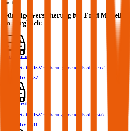
könnte.
Günstige Versicherung für
Ford
Modelle
im Vergleich:
Ford Focus
Was kostet die Kfz-Versicherung für einen Ford Focus?
Prämie ab
€ 32,32
Ford Fiesta
Was kostet die Kfz-Versicherung für einen Ford Fiesta?
Prämie ab
€ 36,11