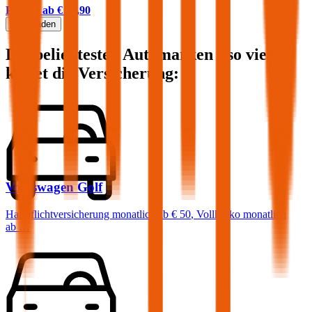
Prämie ab
€ 47,90
Mehr laden
Die beliebtesten Automarken - so viel
kostet die Versicherung:
Volkswagen
Golf
Haftpflichtversicherung monatlich ab
€ 50
,
Vollkasko monatlich
ab …