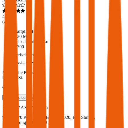
4,6
(
216
)
Haftpflicht
€ 20 Mio.
Selbstbehalt Kasko
€ 390
Freischaden
Assistance
Monatliche Prämie
inkl. mVSt.
€ 71,34
Teilkasko
berechnen
Ford
C-MAX, Vollkasko
95.1 PS/70 KW, diesel, Baujahr 2020,
BM-Stufe
0
,
Versicherungsnehmer 30 Jahre