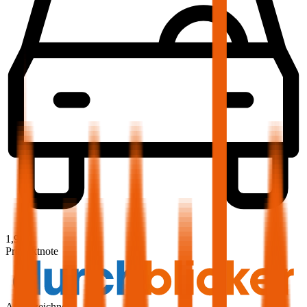
1,9
Produktnote
Ausgezeichnet