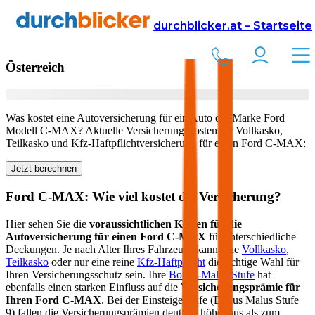
Versicherung
Autoversicherung
Ford
durchblicker.at – Startseite
Kfz Versicherung für Ihren
Ford C-MAX
in
Österreich
Was kostet eine Autoversicherung für ein Auto der Marke
Ford
Modell
C-MAX
? Aktuelle Versicherungskosten für Vollkasko,
Teilkasko und Kfz-Haftpflichtversicherung für einen
Ford
C-MAX
:
Jetzt berechnen
Ford
C-MAX
: Wie viel kostet die Versicherung?
Hier sehen Sie die
voraussichtlichen Kosten für die
Autoversicherung für einen
Ford
C-MAX
für unterschiedliche
Deckungen. Je nach Alter Ihres Fahrzeugs kann eine
Vollkasko
,
Teilkasko
oder nur eine reine
Kfz-Haftpflicht
die richtige Wahl für
Ihren Versicherungsschutz sein. Ihre
Bonus-Malus Stufe
hat
ebenfalls einen starken Einfluss auf die
Versicherungsprämie für
Ihren
Ford C-MAX
. Bei der Einsteigerstufe (Bonus Malus Stufe
9) fallen die Versicherungsprämien deutlich höher aus als zum