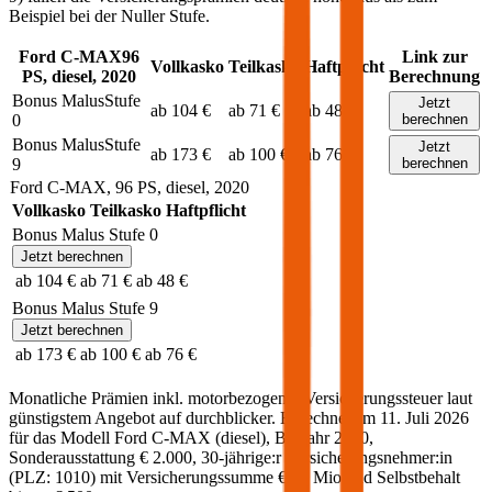
Beispiel bei der Nuller Stufe.
Ford
C-MAX
96
Link zur
Vollkasko
Teilkasko
Haftpflicht
PS,
diesel
,
2020
Berechnung
Bonus Malus
Stufe
Jetzt
ab 104 €
ab 71 €
ab 48 €
0
berechnen
Bonus Malus
Stufe
Jetzt
ab 173 €
ab 100 €
ab 76 €
9
berechnen
Ford
C-MAX
,
96
PS,
diesel
,
2020
Vollkasko
Teilkasko
Haftpflicht
Bonus Malus Stufe
0
Jetzt berechnen
ab 104 €
ab 71 €
ab 48 €
Bonus Malus Stufe
9
Jetzt berechnen
ab 173 €
ab 100 €
ab 76 €
Monatliche Prämien inkl. motorbezogener Versicherungssteuer laut
günstigstem Angebot auf durchblicker. Berechnet am
11. Juli 2026
für das Modell
Ford
C-MAX
(
diesel
)
, Baujahr
2020
,
Sonderausstattung
€ 2.000
,
30-jährige:r
Versicherungsnehmer:in
(PLZ:
1010
) mit Versicherungssumme
€ 20 Mio
und Selbstbehalt