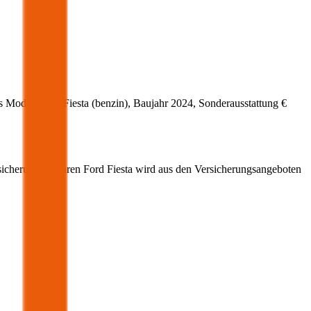
s Modell
Ford
Fiesta
(
benzin
)
, Baujahr
2024
, Sonderausstattung
€
sicherung für Ihren
Ford
Fiesta
wird aus den Versicherungsangeboten