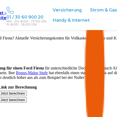
Versicherung
Strom & Ga
at –
01 / 30 60 900 20
eite
Handy & Internet
Mo - Do 8:00 - 17:00 Uhr
Fr 8:00 - 16:00 Uhr
ll
Fiesta
? Aktuelle Versicherungskosten für Vollkasko, Teilkasko und K
ung für einen
Ford
Fiesta
für unterschiedliche Deckungen. Je nach Al
sein. Ihre
Bonus-Malus Stufe
hat ebenfalls einen starken Einfluss auf d
 deutlich höher aus als zum Beispiel bei der Nuller Stufe.
Link zur Berechnung
Jetzt berechnen
Jetzt berechnen