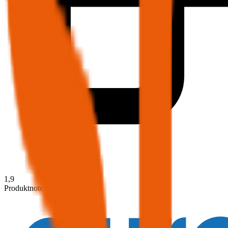
1,9
Produktnote