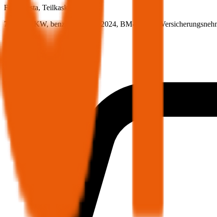
Ford
Fiesta, Teilkasko
75 PS/55 KW, benzin, Baujahr 2024,
BM-Stufe
0
, Versicherungsneh