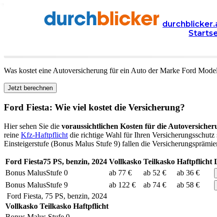
Versicherung
Autoversicherung
Ford
durchblicker.
Starts
Kfz Versicherung für Ihren
Ford Fiesta
in Österreich
Was kostet eine Autoversicherung für ein Auto der Marke
Ford
Mode
Jetzt berechnen
Ford
Fiesta
: Wie viel kostet die Versicherung?
Hier sehen Sie die
voraussichtlichen Kosten für die Autoversicher
reine
Kfz-Haftpflicht
die richtige Wahl für Ihren Versicherungsschutz 
Einsteigerstufe (Bonus Malus Stufe 9) fallen die Versicherungsprämien
Ford
Fiesta
75
PS,
benzin
,
2024
Vollkasko
Teilkasko
Haftpflicht
Bonus Malus
Stufe
0
ab 77 €
ab 52 €
ab 36 €
Bonus Malus
Stufe
9
ab 122 €
ab 74 €
ab 58 €
Ford
Fiesta
,
75
PS,
benzin
,
2024
Vollkasko
Teilkasko
Haftpflicht
Bonus Malus Stufe
0