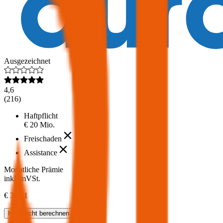
Ausgezeichnet
4,6
(
216
)
Haftpflicht
€ 20 Mio.
Freischaden
Assistance
Monatliche Prämie
inkl. mVSt.
€ 36,11
Haftpflicht
berechnen