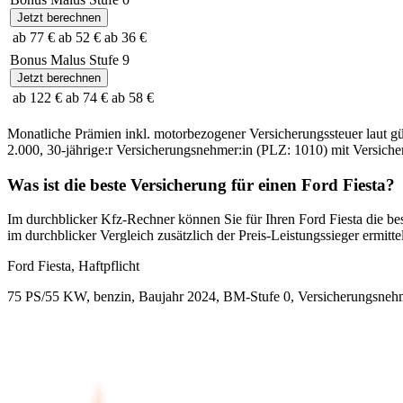
Jetzt berechnen
ab 77 €
ab 52 €
ab 36 €
Bonus Malus Stufe
9
Jetzt berechnen
ab 122 €
ab 74 €
ab 58 €
Monatliche Prämien inkl. motorbezogener Versicherungssteuer laut g
2.000
,
30-jährige:r
Versicherungsnehmer:in (PLZ:
1010
) mit Versic
Was ist die beste Versicherung für einen
Ford
Fiesta
?
Im durchblicker Kfz-Rechner können Sie für Ihren
Ford
Fiesta
die be
im durchblicker Vergleich zusätzlich der Preis-Leistungssieger ermittel
Ford
Fiesta, Haftpflicht
75 PS/55 KW, benzin, Baujahr 2024,
BM-Stufe
0
, Versicherungsneh