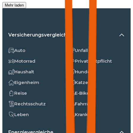
Mehr laden
Versicherungsvergleiche
Auto
Unfall
Motorrad
Privathaftpflicht
Haushalt
Hunde
Eigenheim
Katzen
Reise
E-Bike
Rechtsschutz
Fahrrad
Leben
Kranken
Energievergleiche