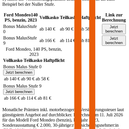
Beispiel bei der Nuller Stufe.
Ford
Mondeo
140
Link zur
Vollkasko
Teilkasko
Haftpflicht
PS,
benzin
,
2023
Berechnung
Bonus Malus
Stufe
Jetzt
ab 140 €
ab 90 €
ab 58 €
0
berechnen
Bonus Malus
Stufe
Jetzt
ab 166 €
ab 114 €
ab 81 €
9
berechnen
Ford
Mondeo
,
140
PS,
benzin
,
2023
Vollkasko
Teilkasko
Haftpflicht
Bonus Malus Stufe
0
Jetzt berechnen
ab 140 €
ab 90 €
ab 58 €
Bonus Malus Stufe
9
Jetzt berechnen
ab 166 €
ab 114 €
ab 81 €
Monatliche Prämien inkl. motorbezogener Versicherungssteuer laut
günstigstem Angebot auf durchblicker. Berechnet am
11. Juli 2026
für das Modell
Ford
Mondeo
(
benzin
)
, Baujahr
2023
,
Sonderausstattung
€ 2.000
,
30-jährige:r
Versicherungsnehmer:in