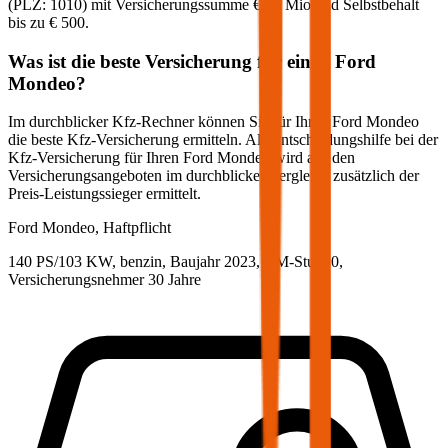
(PLZ:
1010
) mit Versicherungssumme
€ 20 Mio
und Selbstbehalt
bis zu
€ 500
.
Was ist die beste Versicherung für einen
Ford
Mondeo
?
Im durchblicker Kfz-Rechner können Sie für Ihren
Ford
Mondeo
die beste Kfz-Versicherung ermitteln. Als Entscheidungshilfe bei der
Kfz-Versicherung für Ihren
Ford
Mondeo
wird aus den
Versicherungsangeboten im durchblicker Vergleich zusätzlich der
Preis-Leistungssieger ermittelt.
Ford
Mondeo, Haftpflicht
140 PS/103 KW, benzin, Baujahr 2023,
BM-Stufe
0
,
Versicherungsnehmer 30 Jahre