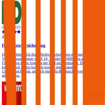
4,3
HDI Autoversicherung
Die HDI bietet Kfz-Haftpflichtversicherungen mit einer
Versicherungssumme von € 10, 15 oder 20 Millionen an. Ein
Freischaden ist im Angebot der HDI nicht enthalten. Der Kunde
kann jedoch gegen Aufpreis sowohl eine Insassen-
Unfallversicherung, als auch eine Kfz-Rechtsschutzversicherung
abschließen.