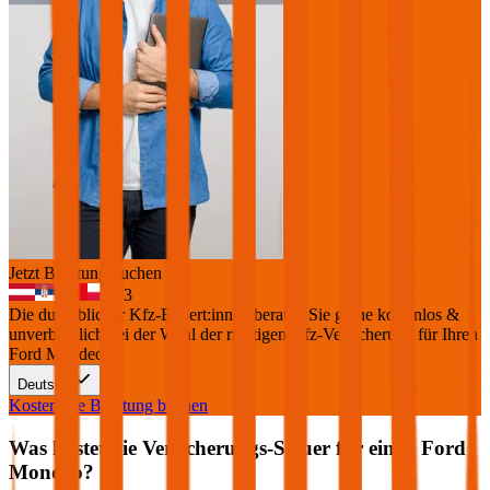
Jetzt Beratung buchen
+
3
Die durchblicker Kfz-Expert:innen beraten Sie gerne kostenlos &
unverbindlich bei der Wahl der richtigen Kfz-Versicherung für Ihren
Ford Mondeo
.
Deutsch
Kostenlose Beratung buchen
Was kostet die Versicherungs-Steuer für einen
Ford
Mondeo
?