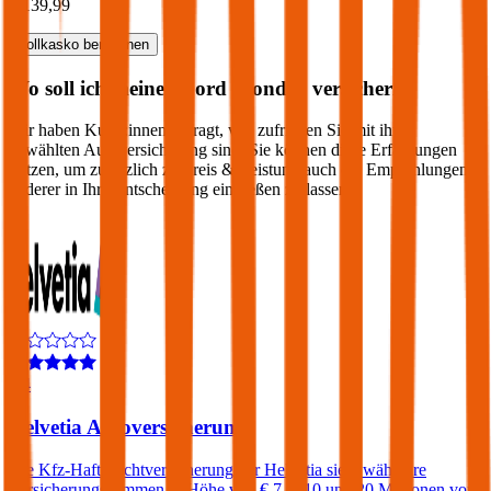
€ 139,99
Vollkasko
berechnen
Wo soll ich meinen
Ford
Mondeo
versichern?
Wir haben Kund:innen befragt, wie zufrieden Sie mit ihrer
gewählten Autoversicherung sind. Sie können diese Erfahrungen
nutzen, um zusätzlich zu Preis & Leistung auch die Empfehlungen
anderer in Ihre Entscheidung einfließen zu lassen:
4,4
Helvetia Autoversicherung
Die Kfz-Haftpflichtversicherung der Helvetia sieht wählbare
Versicherungssummen in Höhe von € 7,6, 10 und 20 Millionen vor.