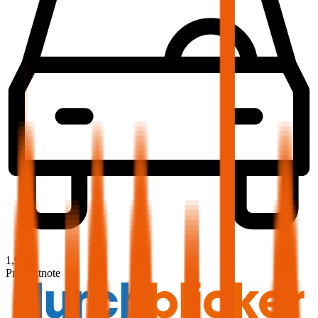
1,9
Produktnote