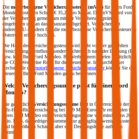
Die
motorbezogene Versicherungssteuer (mVSt)
für einen
Ford
Mondeo
kostet im Schnitt €
35,28
pro Monat. Die mVSt wird von
der Versicherung gemeinsam mit der Versicherungsprämie
eingehoben und an das Finanzamt abgeführt. Verglichen mit
anderen EU-Ländern fällt die motorbezogene Versicherungssteuer in
Österreich relativ hoch aus.
Die Höhe der Versicherungssteuer wird nicht von der gewählten
Versicherung beeinflusst, sondern richtet sich nach der Leistung (PS
bzw. kW) Ihres
Ford
Mondeo
. Bei Verbrennern spielen zusätzlich
die CO2-Werte eine Rolle für die Steuerhöhe. Im durchblicker
Rechner für die
motorbezogene Versicherungssteuer
können Sie die
Steuer für Ihren
Ford
Mondeo
genau berechnen.
Welche Versicherungssumme passt für einen
Ford
Mondeo
?
Die gesetzliche
Versicherungssumme
liegt in Österreich bei der
Kfz-Haftpflichtversicherung bei 7,79 Mio. Euro. Wir empfehlen für
Ihren
Ford
Mondeo
eine Versicherungssumme von mindestens 20
Mio. Euro, da niedrigere Summen nur geringfügig weniger kosten
und bei größeren Schäden aber eine Deckungslücke auftreten
könnte.