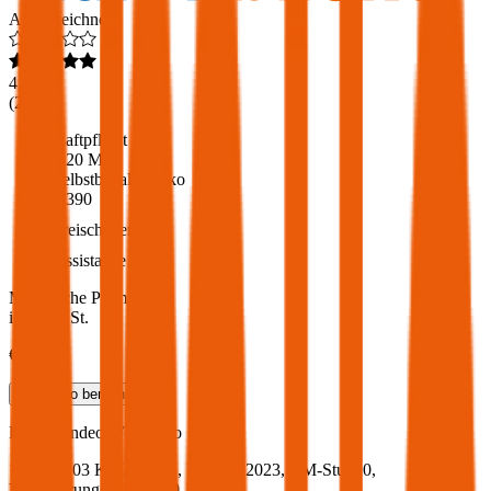
Ausgezeichnet
4,6
(
216
)
Haftpflicht
€ 20 Mio.
Selbstbehalt Kasko
€ 390
Freischaden
Assistance
Monatliche Prämie
inkl. mVSt.
€ 89,64
Teilkasko
berechnen
Ford
Mondeo, Vollkasko
140 PS/103 KW, benzin, Baujahr 2023,
BM-Stufe
0
,
Versicherungsnehmer 30 Jahre