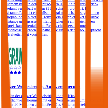
Außerdem kann in den Bonus-Stufen 0 bis 7 eine Freischaden-
Regelung vereinbart werden (1 Freischaden pro Jahr). Ein
Assistance-Paket ist ebenfalls optional möglich. Im sogenannten
„Europabündel“ bietet die Helvetia ein Komplettpaket inklusive
Assistance und Insassen-Unfallversicherung an. Gegen einen
Aufpreis kann ebenfalls eine Rechtsschutzversicherung
abgeschlossen werden. Selbstbehalte sind in der Auto-Haftpflicht
der Helvetia nicht vorgesehen.
4,5
Grazer Wechselseitige Autoversicherung
Kunden der Grazer Wechselseitige können Kfz-
Haftpflichtversicherungen mit einer Versicherungssumme von € 10,
15 oder 20 Millionen abschließen. Des Weiteren besteht die