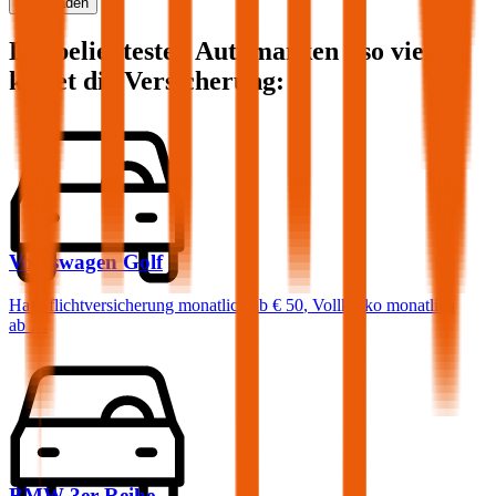
Mehr laden
Die beliebtesten Automarken - so viel
kostet die Versicherung:
Volkswagen
Golf
Haftpflichtversicherung monatlich ab
€ 50
,
Vollkasko monatlich
ab …
BMW
3er-Reihe