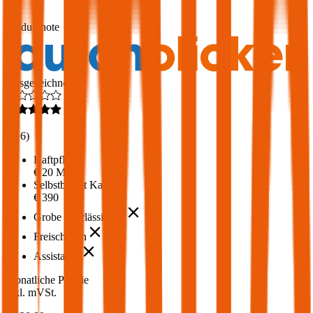
1,7
Produktnote
Ausgezeichnet
4,6
(
216
)
Haftpflicht
€ 20 Mio.
Selbstbehalt Kasko
€ 390
Grobe Fahrlässigkeit
Freischaden
Assistance
Monatliche Prämie
inkl. mVSt.