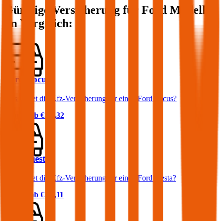
Günstige Versicherung für
Ford
Modelle
im Vergleich:
Ford Focus
Was kostet die Kfz-Versicherung für einen Ford Focus?
Prämie ab
€ 32,32
Ford Fiesta
Was kostet die Kfz-Versicherung für einen Ford Fiesta?
Prämie ab
€ 36,11