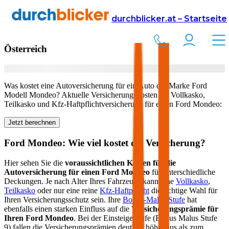
Versicherung
Autoversicherung
Ford
durchblicker.at – Startseite
Kfz Versicherung für Ihren
Ford Mondeo
in
Österreich
Was kostet eine Autoversicherung für ein Auto der Marke
Ford
Modell
Mondeo
? Aktuelle Versicherungskosten für Vollkasko,
Teilkasko und Kfz-Haftpflichtversicherung für einen
Ford
Mondeo
:
Jetzt berechnen
Ford
Mondeo
: Wie viel kostet die Versicherung?
Hier sehen Sie die
voraussichtlichen Kosten für die
Autoversicherung für einen
Ford
Mondeo
für unterschiedliche
Deckungen. Je nach Alter Ihres Fahrzeugs kann eine
Vollkasko
,
Teilkasko
oder nur eine reine
Kfz-Haftpflicht
die richtige Wahl für
Ihren Versicherungsschutz sein. Ihre
Bonus-Malus Stufe
hat
ebenfalls einen starken Einfluss auf die
Versicherungsprämie für
Ihren
Ford Mondeo
. Bei der Einsteigerstufe (Bonus Malus Stufe
9) fallen die Versicherungsprämien deutlich höher aus als zum