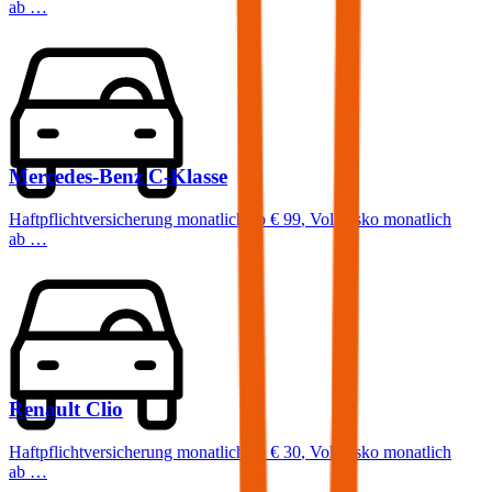
ab …
Mercedes-Benz
C-Klasse
Haftpflichtversicherung monatlich ab
€ 99
,
Vollkasko monatlich
ab …
Renault
Clio
Haftpflichtversicherung monatlich ab
€ 30
,
Vollkasko monatlich
ab …