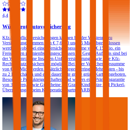
4,4
Wüstenrot Autoversicherung
Kfz-Haftpflichtversicherungen können bei der Wüstenrot zu
Versicherungssummen von € 7,6, 10 und 15 Mio. abgeschlossen
werden, wobei bei einer Versicherungssumme von € 15 Mio. ein
Freischaden prämienfrei eingeschlossen ist. Gegen Aufpreis sind bei
der Wüstenrot eine Insassen-Unfallversicherung sowie eine Kfz-
Rechtsschutzversicherung möglich. Bei einer Versicherungssumme
von € 15 Mio. werden zusätzlich - gegen geringe Mehrkosten - bis
zu 2 Freischäden und eine dauerhafte große grüne Karte angeboten.
Besondere Produkteigenschaften sind weiters eine Prämiengarantie
von 3 Jahren, sowie Gutscheine für Gratis-Kindersitze und Pickerl-
Überprüfungen beim Kooperationspartner ARBÖ.