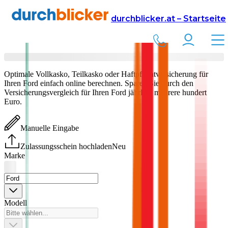
Versicherung
Autoversicherung
durchblicker.at – Startseite
Ford
Versicherung vergleichen & abschließen
Optimale Vollkasko, Teilkasko oder Haftpflichtversicherung für
Ihren
Ford
einfach online berechnen. Sparen Sie durch den
Versicherungsvergleich für Ihren
Ford
jährlich mehrere hundert
Euro.
Manuelle Eingabe
Zulassungsschein hochladen
Neu
Marke
Modell