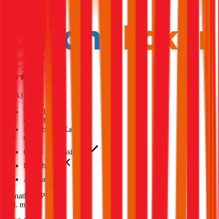
1,7
Produktnote
Ausgezeichnet
4,5
(
1,8k
)
Haftpflicht
€ 35 Mio.
Selbstbehalt Kasko
€ 500
Grobe Fahrlässigkeit
Freischaden
Assistance
Monatliche Prämie
inkl. mVSt.