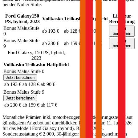
bei der Nuller Stufe.
Ford
Galaxy
150
Link zur
Vollkasko
Teilkasko
Haftpflicht
PS,
hybrid
,
2023
Berechnung
Bonus Malus
Stufe
Jetzt
ab 193 €
ab 128 €
ab 90 €
0
berechnen
Bonus Malus
Stufe
Jetzt
ab 230 €
ab 159 €
ab 117 €
9
berechnen
Ford
Galaxy
,
150
PS,
hybrid
,
2023
Vollkasko
Teilkasko
Haftpflicht
Bonus Malus Stufe
0
Jetzt berechnen
ab 193 €
ab 128 €
ab 90 €
Bonus Malus Stufe
9
Jetzt berechnen
ab 230 €
ab 159 €
ab 117 €
Monatliche Prämien inkl. motorbezogener Versicherungssteuer laut
günstigstem Angebot auf durchblicker. Berechnet am
11. Juli 2026
für das Modell
Ford
Galaxy
(
hybrid
)
, Baujahr
2023
,
Sonderausstattung
€ 2.000
,
30-jährige:r
Versicherungsnehmer:in