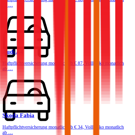
ab …
Audi
A4
Haftpflichtversicherung monatlich ab
€ 87
,
Vollkasko monatlich
ab …
Skoda
Fabia
Haftpflichtversicherung monatlich ab
€ 34
,
Vollkasko monatlich
ab …