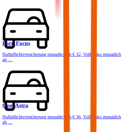
Ford
Focus
Haftpflichtversicherung monatlich ab
€ 32
,
Vollkasko monatlich
ab …
Opel
Astra
Haftpflichtversicherung monatlich ab
€ 36
,
Vollkasko monatlich
ab …