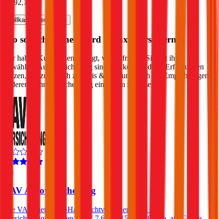
€ 192,73
Vollkasko
berechnen
Wo soll ich meinen
Ford
Galaxy
versichern?
Wir haben Kund:innen befragt, wie zufrieden Sie mit ihrer
gewählten Autoversicherung sind. Sie können diese Erfahrungen
nutzen, um zusätzlich zu Preis & Leistung auch die Empfehlungen
anderer in Ihre Entscheidung einfließen zu lassen:
4,4
VAV Autoversicherung
Die VAV bietet Kfz-Haftpflichtversicherungen zu
Versicherungssummen von € 7,6, 10, 15 und 20 Mio. an. Gegen