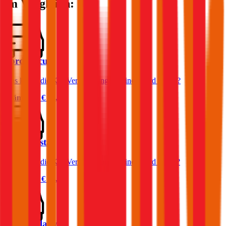
im Vergleich:
Ford Focus
Was kostet die Kfz-Versicherung für einen Ford Focus?
Prämie ab
€ 32,32
Ford Fiesta
Was kostet die Kfz-Versicherung für einen Ford Fiesta?
Prämie ab
€ 36,11
Ford Galaxy