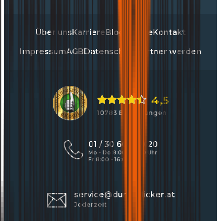
Über uns
Karriere
Blog
Presse
Kontakt
Impressum
AGB
Datenschutz
Partner werden
4,5
10783 Bewertungen
01 / 30 60 900 20
Mo - Do 8:00 - 17:00 Uhr
Fr 8:00 - 16:00 Uhr
service@durchblicker.at
Jederzeit