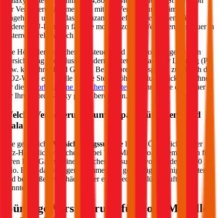
Galaxy
kostet im Schnitt €
64,80
pro Monat. Die mVSt wird von
der Versicherung gemeinsam mit der Versicherungsprämie
eingehoben und an das Finanzamt abgeführt. Verglichen mit
anderen EU-Ländern fällt die motorbezogene Versicherungssteuer in
Österreich relativ hoch aus.
Die Höhe der Versicherungssteuer wird nicht von der gewählten
Versicherung beeinflusst, sondern richtet sich nach der Leistung (PS
bzw. kW) Ihres
Ford
Galaxy
. Bei Verbrennern spielen zusätzlich die
CO2-Werte eine Rolle für die Steuerhöhe. Im durchblicker Rechner
für die
motorbezogene Versicherungssteuer
können Sie die Steuer
für Ihren
Ford
Galaxy
genau berechnen.
Welche Versicherungssumme passt für einen
Ford
Galaxy
?
Die gesetzliche
Versicherungssumme
liegt in Österreich bei der
Kfz-Haftpflichtversicherung bei 7,79 Mio. Euro. Wir empfehlen für
Ihren
Ford
Galaxy
eine Versicherungssumme von mindestens 20
Mio. Euro, da niedrigere Summen nur geringfügig weniger kosten
und bei größeren Schäden aber eine Deckungslücke auftreten
könnte.
Günstige Versicherung für
Ford
Modelle