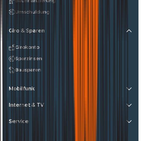
Baufinanzierung
Umschuldung
Giro & Sparen
Girokonto
Sparzinsen
Bausparen
Mobilfunk
Internet & TV
Service