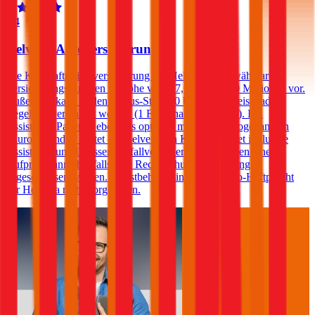
4,4
Helvetia Autoversicherung
Die Kfz-Haftpflichtversicherung der Helvetia sieht wählbare
Versicherungssummen in Höhe von € 7,6, 10 und 20 Millionen vor.
Außerdem kann in den Bonus-Stufen 0 bis 7 eine Freischaden-
Regelung vereinbart werden (1 Freischaden pro Jahr). Ein
Assistance-Paket ist ebenfalls optional möglich. Im sogenannten
„Europabündel“ bietet die Helvetia ein Komplettpaket inklusive
Assistance und Insassen-Unfallversicherung an. Gegen einen
Aufpreis kann ebenfalls eine Rechtsschutzversicherung
abgeschlossen werden. Selbstbehalte sind in der Auto-Haftpflicht
der Helvetia nicht vorgesehen.