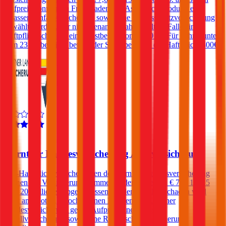
Aufpreis können ein Freischaden, ein Assistance-Produkt, eine
Insassen-Unfallversicherung sowie eine Rechtsschutzversicherung
gewählt werden. Für nicht benannte Fahrer fällt im Falle eines
Haftpflichtschadens ein Selbstbehalt von € 250 an. Für Fahrer unter
dem 23. Lebensjahr beträgt der Selbstbehalt in der Haftpflicht 400€.
4,0
Kärntner Landesversicherung Autoversicherung
Kfz-Haftpflichtversicherungen der Kärntner Landesversicherung
können mit Versicherungssummen in der Höhe von € 7,6, 10, 15
oder 20 Millionen abgeschlossen werden. Ein Freischaden wird
nicht angeboten, jedoch können Kunden der Kärntner
Landesversicherung gegen Aufpreis eine Insassen-
Unfallversicherung sowie eine Rechtsschutzversicherung