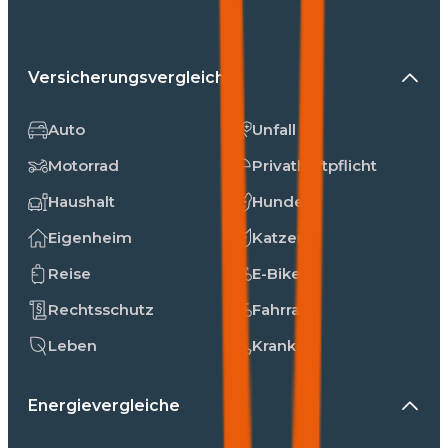
Versicherungsvergleiche
Auto
Unfall
Motorrad
Privathaftpflicht
Haushalt
Hunde
Eigenheim
Katzen
Reise
E-Bike
Rechtsschutz
Fahrrad
Leben
Kranken
Energievergleiche