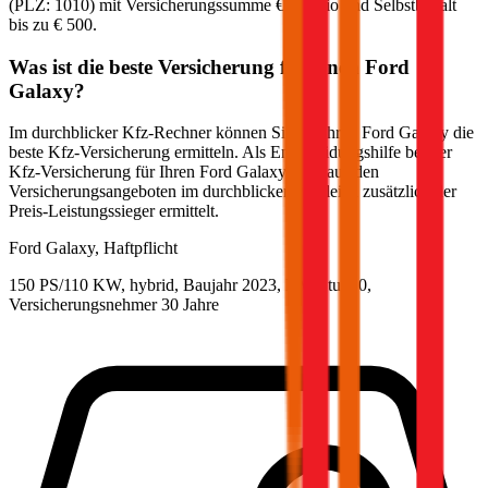
(PLZ:
1010
) mit Versicherungssumme
€ 20 Mio
und Selbstbehalt
bis zu
€ 500
.
Was ist die beste Versicherung für einen
Ford
Galaxy
?
Im durchblicker Kfz-Rechner können Sie für Ihren
Ford
Galaxy
die
beste Kfz-Versicherung ermitteln. Als Entscheidungshilfe bei der
Kfz-Versicherung für Ihren
Ford
Galaxy
wird aus den
Versicherungsangeboten im durchblicker Vergleich zusätzlich der
Preis-Leistungssieger ermittelt.
Ford
Galaxy, Haftpflicht
150 PS/110 KW, hybrid, Baujahr 2023,
BM-Stufe
0
,
Versicherungsnehmer 30 Jahre