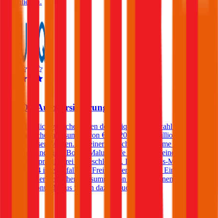
abschließen.
4,3
UNIQA Autoversicherung
Kfz-Haftpflichtversicherungen der Uniqa können wahlweise mit
einer Versicherungssumme von € 10, 20 oder 30 Millionen
abgeschlossen werden. Bei einer Versicherungssumme von € 30
Millionen und einer Bonus-Malus Stufe von 0-7 ist eine Kfz-
Assistance prämienfrei eingeschlossen. Ist die Bonus-Malus Stufe
kleiner als 4 ist ebenfalls ein Freischaden inkludiert. Ein Freischaden
kann ab einer Versicherungssumme von € 20 Millionen auch bei
höheren Bonus-Malus Stufen dazugebucht werden.