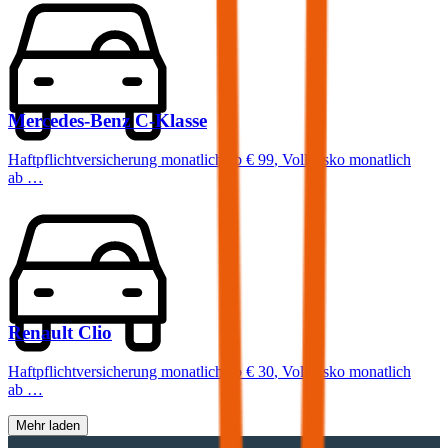
Mercedes-Benz
C-Klasse
Haftpflichtversicherung monatlich ab
€ 99
,
Vollkasko monatlich
ab …
Renault
Clio
Haftpflichtversicherung monatlich ab
€ 30
,
Vollkasko monatlich
ab …
Mehr laden