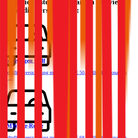
Die beliebtesten Automarken - so viel
kostet die Versicherung:
Volkswagen
Golf
Haftpflichtversicherung monatlich ab
€ 50
,
Vollkasko monatlich
ab …
BMW
3er-Reihe
Haftpflichtversicherung monatlich ab
€ 68
,
Vollkasko monatlich