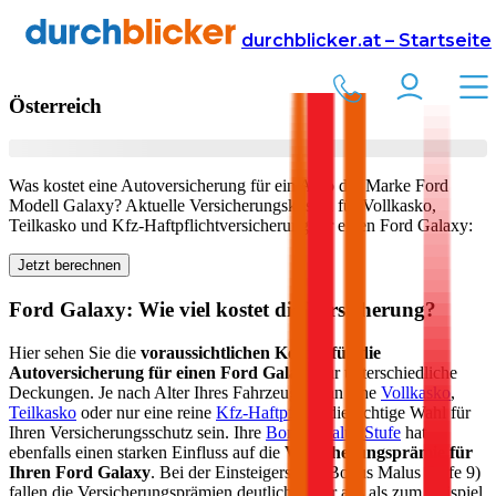
Versicherung
Autoversicherung
Ford
durchblicker.at – Startseite
Kfz Versicherung für Ihren
Ford Galaxy
in
Österreich
Was kostet eine Autoversicherung für ein Auto der Marke
Ford
Modell
Galaxy
? Aktuelle Versicherungskosten für Vollkasko,
Teilkasko und Kfz-Haftpflichtversicherung für einen
Ford
Galaxy
:
Jetzt berechnen
Ford
Galaxy
: Wie viel kostet die Versicherung?
Hier sehen Sie die
voraussichtlichen Kosten für die
Autoversicherung für einen
Ford
Galaxy
für unterschiedliche
Deckungen. Je nach Alter Ihres Fahrzeugs kann eine
Vollkasko
,
Teilkasko
oder nur eine reine
Kfz-Haftpflicht
die richtige Wahl für
Ihren Versicherungsschutz sein. Ihre
Bonus-Malus Stufe
hat
ebenfalls einen starken Einfluss auf die
Versicherungsprämie für
Ihren
Ford Galaxy
. Bei der Einsteigerstufe (Bonus Malus Stufe 9)
fallen die Versicherungsprämien deutlich höher aus als zum Beispiel