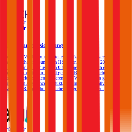
4,2
Zurich Autoversicherung
Die Zurich Versicherung bietet eine Kfz-Haftpflichtversicherung mit
einer Versicherungssumme in Höhe von € 8, 12, 15, 20 oder 25
Mio. an. Für die Bonusstufen 0 bis 3 bietet die Zurich einen
Bonusstufenvorteil an. Damit geht die Bonusstufe nicht verloren,
egal wie viele Schäden passieren. Des Weiteren kann gegen einen
Aufpreis ein Assistance-Produkt, eine Insassen-Unfallversicherung
sowie eine Rechtsschutzversicherung gewählt werden.