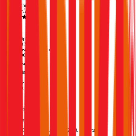
Ausgezeichnet
4,6
(
216
)
Haftpflicht
€ 20 Mio.
Selbstbehalt Kasko
€ 390
Freischaden
Assistance
Monatliche Prämie
inkl. mVSt.
€ 128,13
Teilkasko
berechnen
Ford
Galaxy, Vollkasko
150 PS/110 KW, hybrid, Baujahr 2023,
BM-Stufe
0
,
Versicherungsnehmer 30 Jahre