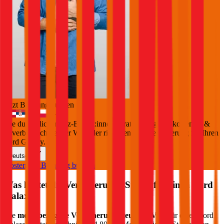
Jetzt Beratung buchen
+
3
Die durchblicker Kfz-Expert:innen beraten Sie gerne kostenlos &
unverbindlich bei der Wahl der richtigen Kfz-Versicherung für Ihren
Ford Galaxy
.
Deutsch
Kostenlose Beratung buchen
Was kostet die Versicherungs-Steuer für einen
Ford
Galaxy
?
Die
motorbezogene Versicherungssteuer (mVSt)
für einen
Ford