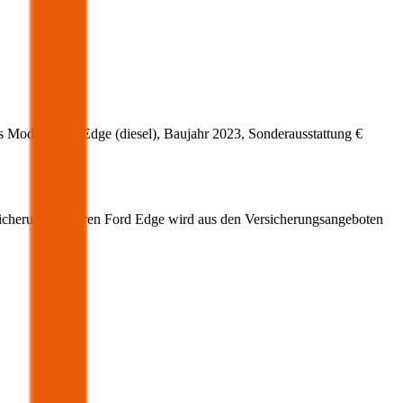
s Modell
Ford
Edge
(
diesel
)
, Baujahr
2023
, Sonderausstattung
€
icherung für Ihren
Ford
Edge
wird aus den Versicherungsangeboten