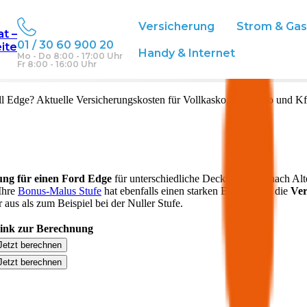
Versicherung
Strom & Ga
at –
01 / 30 60 900 20
eite
Handy & Internet
Mo - Do 8:00 - 17:00 Uhr
Fr 8:00 - 16:00 Uhr
ll
Edge
? Aktuelle Versicherungskosten für Vollkasko, Teilkasko und Kf
ung für einen
Ford
Edge
für unterschiedliche Deckungen. Je nach Al
 Ihre
Bonus-Malus Stufe
hat ebenfalls einen starken Einfluss auf die
Ver
aus als zum Beispiel bei der Nuller Stufe.
ink zur Berechnung
Jetzt berechnen
Jetzt berechnen