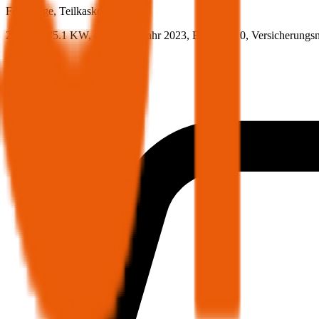
Ford
Edge, Teilkasko
238 PS/175.1 KW, diesel, Baujahr 2023,
BM-Stufe
0
, Versicherungs