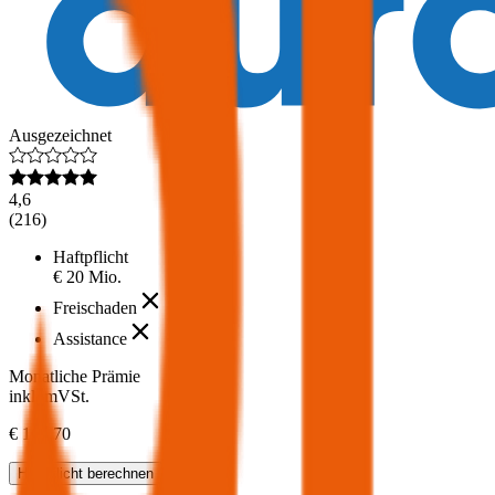
Ausgezeichnet
4,6
(
216
)
Haftpflicht
€ 20 Mio.
Freischaden
Assistance
Monatliche Prämie
inkl. mVSt.
€ 161,70
Haftpflicht
berechnen