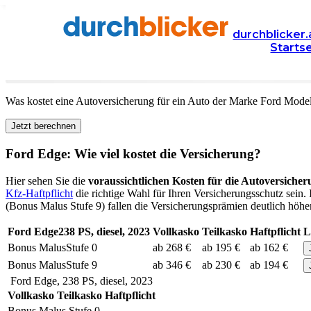
Versicherung
Autoversicherung
Ford
durchblicker.
Starts
Kfz Versicherung für Ihren
Ford Edge
in Österreich
Was kostet eine Autoversicherung für ein Auto der Marke
Ford
Mode
Jetzt berechnen
Ford
Edge
: Wie viel kostet die Versicherung?
Hier sehen Sie die
voraussichtlichen Kosten für die Autoversicher
Kfz-Haftpflicht
die richtige Wahl für Ihren Versicherungsschutz sein.
(Bonus Malus Stufe 9) fallen die Versicherungsprämien deutlich höher 
Ford
Edge
238
PS,
diesel
,
2023
Vollkasko
Teilkasko
Haftpflicht
L
Bonus Malus
Stufe
0
ab 268 €
ab 195 €
ab 162 €
Bonus Malus
Stufe
9
ab 346 €
ab 230 €
ab 194 €
Ford
Edge
,
238
PS,
diesel
,
2023
Vollkasko
Teilkasko
Haftpflicht
Bonus Malus Stufe
0