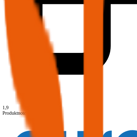
1,9
Produktnote