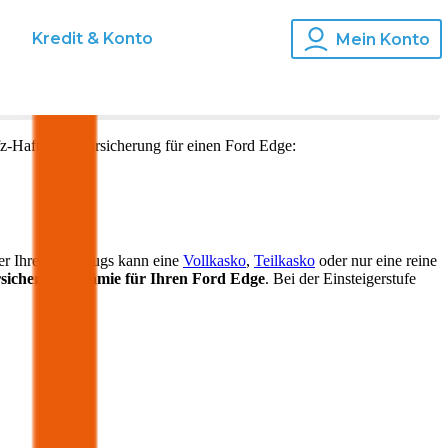
s
Kredit & Konto
Mein Konto
z-Haftpflichtversicherung für einen
Ford
Edge
:
ter Ihres Fahrzeugs kann eine
Vollkasko
,
Teilkasko
oder nur eine reine
sicherungsprämie für Ihren
Ford Edge
. Bei der Einsteigerstufe