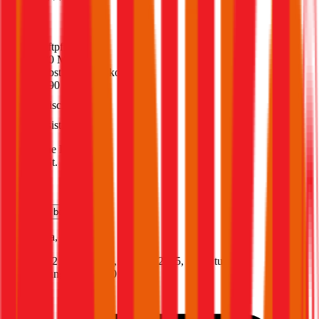
4,6
(
216
)
Haftpflicht
€ 20 Mio.
Selbstbehalt Kasko
€ 390
Freischaden
Assistance
Monatliche Prämie
inkl. mVSt.
€ 114,71
Teilkasko
berechnen
Ford
Kuga, Vollkasko
152 PS/112 KW, hybrid, Baujahr 2025,
BM-Stufe
0
,
Versicherungsnehmer 30 Jahre