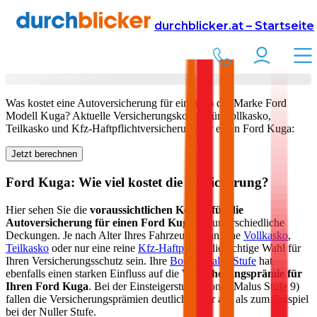
Versicherung
Autoversicherung
Ford
durchblicker.at – Startseite
Kfz Versicherung für Ihren
Ford Kuga
in Österreich
Was kostet eine Autoversicherung für ein Auto der Marke
Ford
Modell
Kuga
? Aktuelle Versicherungskosten für Vollkasko,
Teilkasko und Kfz-Haftpflichtversicherung für einen
Ford
Kuga
:
Jetzt berechnen
Ford
Kuga
: Wie viel kostet die Versicherung?
Hier sehen Sie die
voraussichtlichen Kosten für die
Autoversicherung für einen
Ford
Kuga
für unterschiedliche
Deckungen. Je nach Alter Ihres Fahrzeugs kann eine
Vollkasko
,
Teilkasko
oder nur eine reine
Kfz-Haftpflicht
die richtige Wahl für
Ihren Versicherungsschutz sein. Ihre
Bonus-Malus Stufe
hat
ebenfalls einen starken Einfluss auf die
Versicherungsprämie für
Ihren
Ford Kuga
. Bei der Einsteigerstufe (Bonus Malus Stufe 9)
fallen die Versicherungsprämien deutlich höher aus als zum Beispiel
bei der Nuller Stufe.