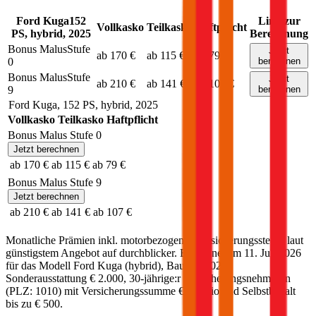
Ford
Kuga
152
Link zur
Vollkasko
Teilkasko
Haftpflicht
PS,
hybrid
,
2025
Berechnung
Bonus Malus
Stufe
Jetzt
ab 170 €
ab 115 €
ab 79 €
0
berechnen
Bonus Malus
Stufe
Jetzt
ab 210 €
ab 141 €
ab 107 €
9
berechnen
Ford
Kuga
,
152
PS,
hybrid
,
2025
Vollkasko
Teilkasko
Haftpflicht
Bonus Malus Stufe
0
Jetzt berechnen
ab 170 €
ab 115 €
ab 79 €
Bonus Malus Stufe
9
Jetzt berechnen
ab 210 €
ab 141 €
ab 107 €
Monatliche Prämien inkl. motorbezogener Versicherungssteuer laut
günstigstem Angebot auf durchblicker. Berechnet am
11. Juli 2026
für das Modell
Ford
Kuga
(
hybrid
)
, Baujahr
2025
,
Sonderausstattung
€ 2.000
,
30-jährige:r
Versicherungsnehmer:in
(PLZ:
1010
) mit Versicherungssumme
€ 20 Mio
und Selbstbehalt
bis zu
€ 500
.