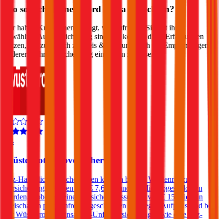
Wo soll ich meinen
Ford
Kuga
versichern?
Wir haben Kund:innen befragt, wie zufrieden Sie mit ihrer
gewählten Autoversicherung sind. Sie können diese Erfahrungen
nutzen, um zusätzlich zu Preis & Leistung auch die Empfehlungen
anderer in Ihre Entscheidung einfließen zu lassen:
4,4
Wüstenrot Autoversicherung
Kfz-Haftpflichtversicherungen können bei der Wüstenrot zu
Versicherungssummen von € 7,6, 10 und 15 Mio. abgeschlossen
werden, wobei bei einer Versicherungssumme von € 15 Mio. ein
Freischaden prämienfrei eingeschlossen ist. Gegen Aufpreis sind bei
der Wüstenrot eine Insassen-Unfallversicherung sowie eine Kfz-