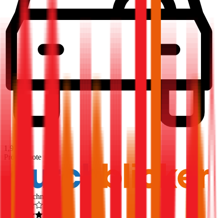
1,9
Produktnote
Ausgezeichnet