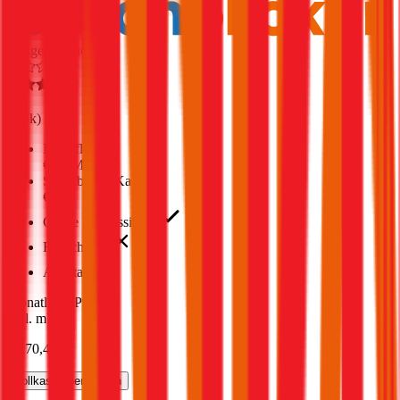
Ausgezeichnet
4,5
(
1,8k
)
Haftpflicht
€ 35 Mio.
Selbstbehalt Kasko
€ 500
Grobe Fahrlässigkeit
Freischaden
Assistance
Monatliche Prämie
inkl. mVSt.
€ 170,41
Vollkasko
berechnen