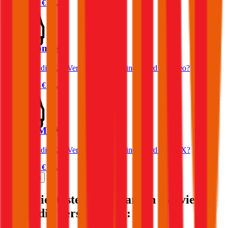
Prämie ab
€ 90,41
Ford Mondeo
Was kostet die Kfz-Versicherung für einen Ford Mondeo?
Prämie ab
€ 58,25
Ford C-MAX
Was kostet die Kfz-Versicherung für einen Ford C-MAX?
Prämie ab
€ 47,90
Mehr laden
Die beliebtesten Automarken - so viel
kostet die Versicherung: