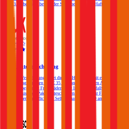
dem 23. Lebensjahr beträgt der Selbstbehalt in der Haftpflicht 400€.
4,5
Muki Autoversicherung
Die Muki Versicherung bietet die Kfz-Haftpflicht mit einer
Versicherungssummen von € 35 Millionen an. Gegen Aufpreis
können unbegrenzte Freischäden, eine Insassen-Unfallversicherung
und ein Assistance-Paket abgeschlossen werden. Für Fahrer unter
23 fällt in der Haftpflicht ein Selbstbehalt von € 500 an.