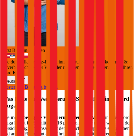
Jetzt Beratung buchen
+
3
Die durchblicker Kfz-Expert:innen beraten Sie gerne kostenlos &
unverbindlich bei der Wahl der richtigen Kfz-Versicherung für Ihren
Ford Kuga
.
Deutsch
Kostenlose Beratung buchen
Was kostet die Versicherungs-Steuer für einen
Ford
Kuga
?
Die
motorbezogene Versicherungssteuer (mVSt)
für einen
Ford
Kuga
kostet im Schnitt €
56,16
pro Monat. Die mVSt wird von der
Versicherung gemeinsam mit der Versicherungsprämie eingehoben
und an das Finanzamt abgeführt. Verglichen mit anderen EU-