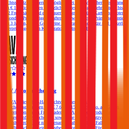
Rechtsschutzversicherung möglich. Bei einer Versicherungssumme
von € 15 Mio. werden zusätzlich - gegen geringe Mehrkosten - bis
zu 2 Freischäden und eine dauerhafte große grüne Karte angeboten.
Besondere Produkteigenschaften sind weiters eine Prämiengarantie
von 3 Jahren, sowie Gutscheine für Gratis-Kindersitze und Pickerl-
Überprüfungen beim Kooperationspartner ARBÖ.
4,4
VAV Autoversicherung
Die VAV bietet Kfz-Haftpflichtversicherungen zu
Versicherungssummen von € 7,6, 10, 15 und 20 Mio. an. Gegen
Aufpreis können ein Freischaden, ein Assistance-Produkt, eine
Insassen-Unfallversicherung sowie eine Rechtsschutzversicherung
gewählt werden. Für nicht benannte Fahrer fällt im Falle eines
Haftpflichtschadens ein Selbstbehalt von € 250 an. Für Fahrer unter