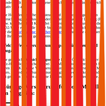
Ländern fällt die motorbezogene Versicherungssteuer in Österreich
relativ hoch aus.
Die Höhe der Versicherungssteuer wird nicht von der gewählten
Versicherung beeinflusst, sondern richtet sich nach der Leistung (PS
bzw. kW) Ihres
Ford
Kuga
. Bei Verbrennern spielen zusätzlich die
CO2-Werte eine Rolle für die Steuerhöhe. Im durchblicker Rechner
für die
motorbezogene Versicherungssteuer
können Sie die Steuer
für Ihren
Ford
Kuga
genau berechnen.
Welche Versicherungssumme passt für einen
Ford
Kuga
?
Die gesetzliche
Versicherungssumme
liegt in Österreich bei der
Kfz-Haftpflichtversicherung bei 7,79 Mio. Euro. Wir empfehlen für
Ihren
Ford
Kuga
eine Versicherungssumme von mindestens 20 Mio.
Euro, da niedrigere Summen nur geringfügig weniger kosten und
bei größeren Schäden aber eine Deckungslücke auftreten könnte.
Günstige Versicherung für
Ford
Modelle
im Vergleich: