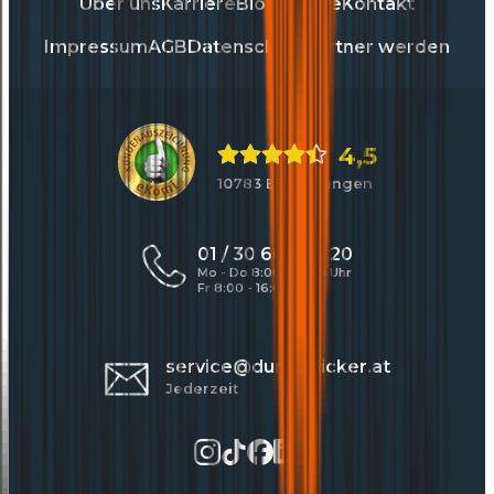
Über uns
Karriere
Blog
Presse
Kontakt
Impressum
AGB
Datenschutz
Partner werden
4,5
10783 Bewertungen
01 / 30 60 900 20
Mo - Do 8:00 - 17:00 Uhr
Fr 8:00 - 16:00 Uhr
service@durchblicker.at
Jederzeit