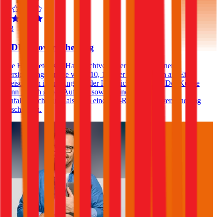
4,3
HDI Autoversicherung
Die HDI bietet Kfz-Haftpflichtversicherungen mit einer
Versicherungssumme von € 10, 15 oder 20 Millionen an. Ein
Freischaden ist im Angebot der HDI nicht enthalten. Der Kunde
kann jedoch gegen Aufpreis sowohl eine Insassen-
Unfallversicherung, als auch eine Kfz-Rechtsschutzversicherung
abschließen.