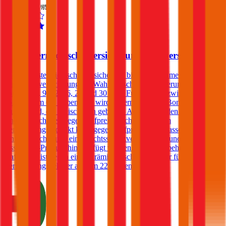
4,5
Oberösterreichische Versicherung Autoversicherung
Die Oberösterreichische Versicherung bietet im Rahmen der Kfz-
Haftpflichtversicherung die Wahl zwischen Versicherungssummen
von € 7,79, 9, 12, 16, 20 und 30 Mio. Für Kunden zwischen dem
25. und dem 69. Lebensjahr wird, sofern sie in der Bonus Malus-
Stufe 0 sind, ein Freischaden geboten. Andere Kunden können
einen Freischaden gegen Aufpreis abschließen. Dem
Versicherungsprodukt kann gegen Aufpreis eine Insassen-
Unfallversicherung, eine Rechtsschutzversicherung und/oder ein
Assistance-Produkt hinzugefügt werden. Ein Selbstbehalt in der
Haftpflicht ist gegen einen Prämienabschlag wählbar für
Versicherungsnehmer ab dem 22. Lebensjahr.