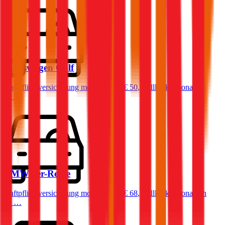
Volkswagen
Golf
Haftpflichtversicherung monatlich ab
€ 50
,
Vollkasko monatlich
ab …
BMW
3er-Reihe
Haftpflichtversicherung monatlich ab
€ 68
,
Vollkasko monatlich
ab …