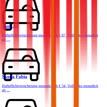
Audi
A4
Haftpflichtversicherung monatlich ab
€ 87
,
Vollkasko monatlich
ab …
Skoda
Fabia
Haftpflichtversicherung monatlich ab
€ 34
,
Vollkasko monatlich
ab …