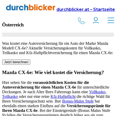
Versicherung
Autoversicherung
Mazda
durchblicker.at – Startseite
Kfz Versicherung für Ihren
Mazda CX-6e
in
Österreich
Was kostet eine Autoversicherung für ein Auto der Marke
Mazda
Modell
CX-6e
? Aktuelle Versicherungskosten für Vollkasko,
Teilkasko und Kfz-Haftpflichtversicherung für einen
Mazda
CX-6e
:
Jetzt berechnen
Mazda
CX-6e
: Wie viel kostet die Versicherung?
Hier sehen Sie die
voraussichtlichen Kosten für die
Autoversicherung für einen
Mazda
CX-6e
für unterschiedliche
Deckungen. Je nach Alter Ihres Fahrzeugs kann eine
Vollkasko
,
Teilkasko
oder nur eine reine
Kfz-Haftpflicht
die richtige Wahl für
Ihren Versicherungsschutz sein. Ihre
Bonus-Malus Stufe
hat
ebenfalls einen starken Einfluss auf die
Versicherungsprämie für
Ihren
Mazda CX-6e
. Bei der Einsteigerstufe (Bonus Malus Stufe
9) fallen die Versicherungsprämien deutlich höher aus als zum