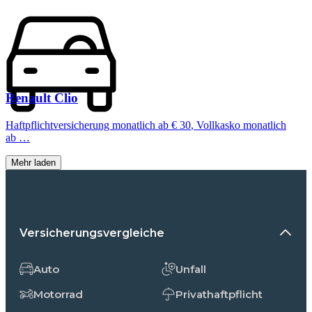
Renault
Clio
Haftpflichtversicherung monatlich ab
€ 30
,
Vollkasko monatlich
ab …
Mehr laden
Versicherungsvergleiche
Auto
Unfall
Motorrad
Privathaftpflicht