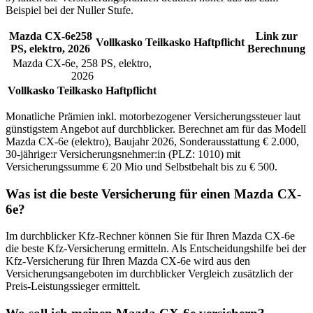
Beispiel bei der Nuller Stufe.
Mazda
CX-6e
258
Link zur
Vollkasko
Teilkasko
Haftpflicht
PS,
elektro
,
2026
Berechnung
Mazda
CX-6e
,
258
PS,
elektro
,
2026
Vollkasko
Teilkasko
Haftpflicht
Monatliche Prämien inkl. motorbezogener Versicherungssteuer laut
günstigstem Angebot auf durchblicker. Berechnet am
für das Modell
Mazda
CX-6e
(
elektro
)
, Baujahr
2026
, Sonderausstattung
€ 2.000
,
30-jährige:r
Versicherungsnehmer:in (PLZ:
1010
) mit
Versicherungssumme
€ 20 Mio
und Selbstbehalt bis zu
€ 500
.
Was ist die beste Versicherung für einen
Mazda
CX-
6e
?
Im durchblicker Kfz-Rechner können Sie für Ihren
Mazda
CX-6e
die beste Kfz-Versicherung ermitteln. Als Entscheidungshilfe bei der
Kfz-Versicherung für Ihren
Mazda
CX-6e
wird aus den
Versicherungsangeboten im durchblicker Vergleich zusätzlich der
Preis-Leistungssieger ermittelt.