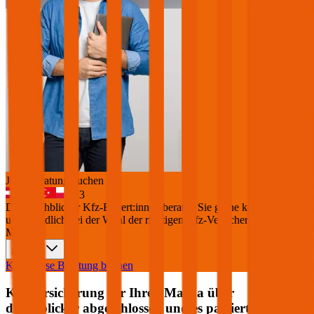
Jetzt Beratung buchen
+
3
Die durchblicker Kfz-Expert:innen beraten Sie gerne kostenlos &
unverbindlich bei der Wahl der richtigen Kfz-Versicherung für Ihren
Mazda
.
Deutsch
Kostenlose Beratung buchen
Kfz Versicherung für Ihren
Mazda
über
durchblicker abgeschlossen und es passiert ein