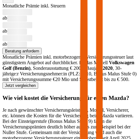
Monatliche Prämie inkl. Steuern
ab
ab
ab
Beratung anfordern
Monatliche Prämien inkl. motorbezogener Versicherungssteuer laut
günstigstem Angebot auf durchblicker.
für das Modell
Volkswagen
Golf
(
Benzin
)
, Sonderausstattung €
2000
, Baujahr
2020
, 30-
jährige:r Versicherungsnehmer:in (PLZ:
1010
, Bonus Malus Stufe
0
)
mit Versicherungssumme €
20 Mio
und Selbstbehalt bis zu €
500
.
Jetzt vergleichen
Wie viel kostet die Versicherung für einen
Mazda
?
Je nach gewünschter Versicherungsleistung, Modell, Versicherer,
etc. können die Kosten für die Versicherung beim
Mazda
variieren.
Bei der Einsteigerstufe (Bonus Malus Stufe 9) fallen die
Versicherungsprämien deutlich höher aus als zum Beispiel bei der
Nuller Stufe. Gemeinsam mit der Versicherung wird auch die
motorbezogene Versicherungssteuer eingehoben – seit April 2025