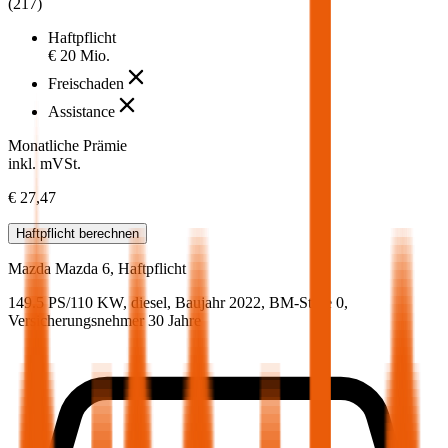
(
217
)
Haftpflicht
€ 20 Mio.
Freischaden
Assistance
Monatliche Prämie
inkl. mVSt.
€ 27,47
Haftpflicht
berechnen
Mazda
Mazda 6, Haftpflicht
149.5 PS/110 KW, diesel, Baujahr 2022,
BM-Stufe
0
,
Versicherungsnehmer 30 Jahre