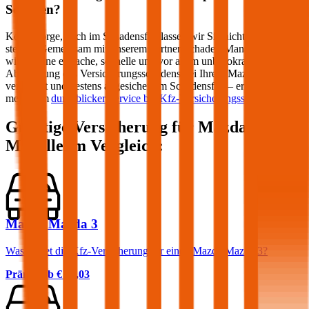
Schaden?
Keine Sorge, auch im Schadensfall lassen wir Sie nicht im Regen
stehen! Gemeinsam mit unserem Partner Schaden-Manager sorgen
wir für eine einfache, schnelle und vor allem unbürokratische
Abwicklung des Versicherungsschadens bei Ihrem
Mazda
. Optimal
versichert und bestens abgesichert im Schadensfall – erfahren Sie
mehr zum
durchblicker Service bei Kfz-Versicherungsschäden
.
Günstige Versicherung für
Mazda
Modelle im Vergleich:
Mazda Mazda 3
Was kostet die Kfz-Versicherung für einen Mazda Mazda 3?
Prämie ab
€ 52,03