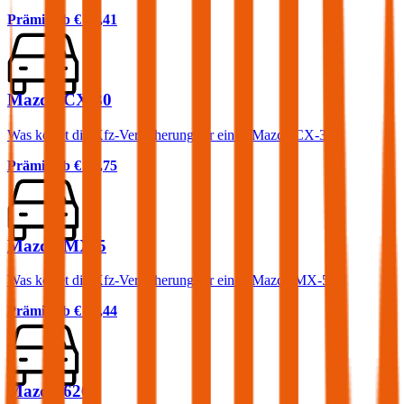
Prämie ab
€ 48,41
Mazda CX-30
Was kostet die Kfz-Versicherung für einen Mazda CX-30?
Prämie ab
€ 52,75
Mazda MX-5
Was kostet die Kfz-Versicherung für einen Mazda MX-5?
Prämie ab
€ 78,44
Mazda 626