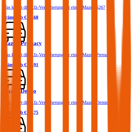
Was kostet die Kfz-Versicherung für einen Mazda 626?
Prämie ab
€ 49,68
Mazda Premacy
Was kostet die Kfz-Versicherung für einen Mazda Premacy?
Prämie ab
€ 55,91
Mazda Demio
Was kostet die Kfz-Versicherung für einen Mazda Demio?
Prämie ab
€ 31,75