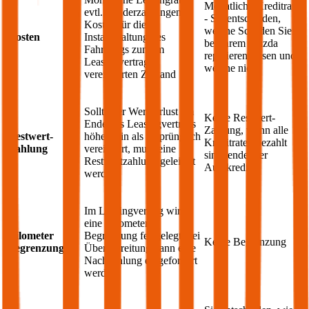
Monatliche Kreditrate
evtl. Sonderzahlungen;
- Sie entscheiden,
Kosten für die
welche Schäden Sie
Kosten
Instandhaltung des
bei Ihrem
Mazda
Fahrzeugs zum im
reparieren lassen und
Leasingvertrag
welche nicht
vereinbarten Zustand
Sollte der Wertverlust am
Keine Restwert-
Ende des Leasingvertrags
Zahlung, wenn alle
Restwert-
höher sein als ursprünglich
Kreditraten bezahlt
Zahlung
vereinbart, muss eine
sind, endet der
Restwertzahlung geleistet
Autokredit
werden
Im Leasingvertrag wird
eine Kilometer
Kilometer
Begrenzung festgelegt, bei
Keine Begrenzung
Begrenzung
Überschreitung kann eine
Nachzahlung eingefordert
werden