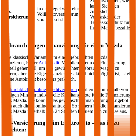
Sie entscheiden, wie
lange Sie einen
In der Regel wird eine
Kfz-
zusätzlichen
Vollkaskoversicherung
Versicherung
Vollkasko- oder
vorausgesetzt
Teilkasko-Schutz für
Ihren
Mazda
bezahlen
Gebrauchtwagen Finanzierung für einen
Mazda
Eine klassische Variante, um einen gebrauchten
Mazda
zu
finanzieren, ist der
Autokredit
. Vor allem wenn die Finanzierung
schnell gehen soll, um den gewünschten Gebrauchtwagen zu
sichern, aber eine Eigenfinanzierung aktuell nicht möglich ist, ist ein
online Autokredit besonders praktisch.
Im
durchblicker online Kreditvergleich
erhalten Sie innerhalb von
wenigen Minuten individuelle Kreditangebote für die Finanzierung
Ihres
Mazda
. Sie können das gewünschte Finanzierungs-Angebot
dann auch direkt online beantragen. So sichern Sie die Finanzierung
Ihres
Mazda
innerhalb von 24 Stunden bequem von zuhause aus.
Kfz-Versicherung beim Elektroauto – das ist zu
beachten: