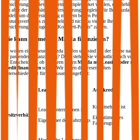
Versicherung an. Bevor Sie ein Komplettpaket wählen, empfiehlt
sich aber der unabhängige Versicherungsvergleich für Ihr
Mazda
Modell, um die Versicherung mit dem besten Preis-
Leistungsverhältnis zu ermitteln und nicht zu viel für Ihre
Versicherung im Zuge des „Komplett-Pakets“ zahlen.
Wie kann ich meinen
Mazda
finanzieren?
Sie wollen einen neuen
Mazda
kaufen und sind auf der Suche nach
der passenden Finanzierung? Dann stehen Sie vermutlich auch vor
der Entscheidung, ob Sie Ihren neuen
Mazda
mit Leasing oder mit
Kredit finanzieren
sollen. Wir haben die wesentlichen
Unterschiede kurz für Sie zusammengefasst:
Leasing
Autokredit
Kreditnehmer ist
Leasingunternehmen ist
Besitzverhältnis
Eigentümer des
Eigentümer des Fahrzeugs
Fahrzeugs
Monatliche Leasingrate,