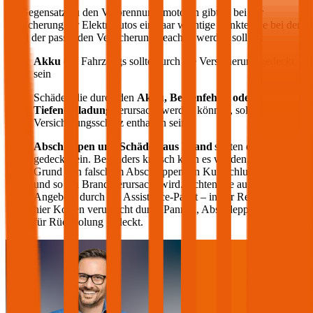
Im Gegensatz zu den Verbrennungsmotoren gibt es bei der
Versicherung für Elektroautos ein paar wichtige Punkte, die bei der
Wahl der passenden Versicherung beachtet werden sollten:
Akku
des Fahrzeugs sollte durch die Versicherung gedeckt
sein
Schäden die durch den
Akku, Bedienfehler oder
Tiefenentladung
verursacht werden können, sollten im
Versicherungsschutz enthalten sein
Abschleppen und Schäden aus Brand
sollten ebenfalls
gedeckt sein. Besonders kritisch kann es werden, wenn auf
Grund von falschem Abschleppen ein Kurzschluss entsteht
und so ein Brand verursacht wird. Achten Sie auch auf die
Angebote durch ein Assistance-Paket – in der Regel werden
hier Kosten verursacht durch Pannen, Abschleppen oder auch
für Rückholung gedeckt.