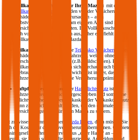
Vollkasko Versicherung für Ihren
Mazda
:
mit der
Vollkasko Versicherung
werden von der Versicherung
Schäden gedeckt, die Sie verursachen – auch
selbstverschuldete Schäden am eigenen Auto sind im
Versicherungsumfang enthalten. Ein Vollkaskoschutz zahlt
sich vor allem bei Neuwägen aus, daher empfiehlt sich die
Vollkasko für einen neuen
Mazda
.
Teilkasko Versicherung:
die
Teilkasko Versicherung
deckt
Schäden an Ihrem eigenen Fahrzeug, welche ohne Ihr
Verschulden entstanden sind (z.B. Wildschäden). Eine
Teilkasko Versicherung kann sich durchaus auch bei
Gebrauchtwägen auszahlen: wichtig ist immer, dass der
Fahrzeugwert höher ist als die Versicherungsprämie.
Haftpflichtversicherung
: der
Haftpflichtschutz
ist für
Fahrzeughalter gesetzlich vorgeschrieben und somit eine
Pflichtversicherung. Der Teilkasko oder Vollkasko Schutz
kann zusätzlich gewählt werden, um den optimalen
Versicherungsschutz für Ihren
Mazda
zu sichern.
Gut zu wissen: Wenn Sie einen
Mazda
leasen
, dann müssen Sie
auch die Kosten für die Autoversicherung übernehmen. Oft bieten
Leasinggesellschaften ein Service aus „einer Hand“ an – das
bedeutet, sie bieten sowohl die Finanzierung, Anmeldung und