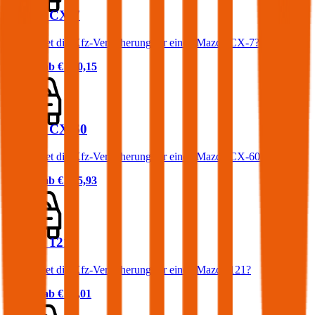
Mazda CX-7
Was kostet die Kfz-Versicherung für einen Mazda CX-7?
Prämie ab
€ 100,15
Mazda CX-60
Was kostet die Kfz-Versicherung für einen Mazda CX-60?
Prämie ab
€ 125,93
Mazda 121
Was kostet die Kfz-Versicherung für einen Mazda 121?
Prämie ab
€ 23,01