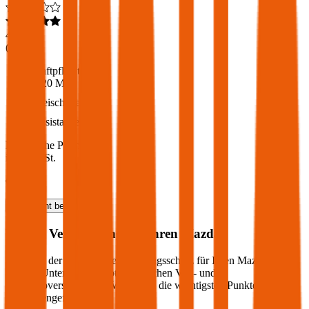
4,6
(
217
)
Haftpflicht
€ 20 Mio.
Freischaden
Assistance
Monatliche Prämie
inkl. mVSt.
€ 81,00
Haftpflicht
berechnen
Welche Versicherung für Ihren
Mazda
?
Wie sieht der optimale Versicherungsschutz für Ihren
Mazda
aus?
Welche Unterschiede gibt es zwischen Voll- und
Teilkaskoversicherung? Wir haben die wichtigsten Punkte für Sie
zusammengefasst: