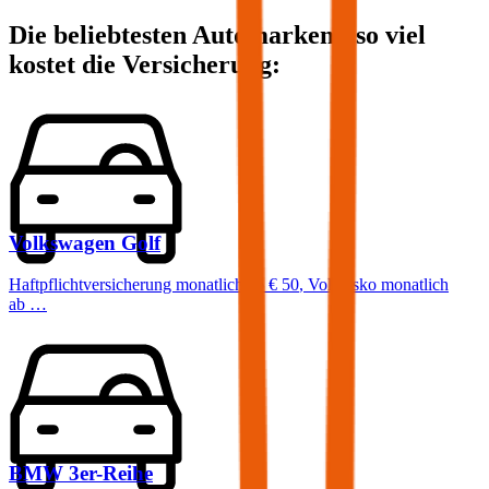
Die beliebtesten Automarken - so viel
kostet die Versicherung:
Volkswagen
Golf
Haftpflichtversicherung monatlich ab
€ 50
,
Vollkasko monatlich
ab …
BMW
3er-Reihe