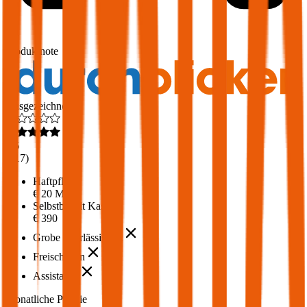
1,7
Produktnote
Ausgezeichnet
4,6
(
217
)
Haftpflicht
€ 20 Mio.
Selbstbehalt Kasko
€ 390
Grobe Fahrlässigkeit
Freischaden
Assistance
Monatliche Prämie