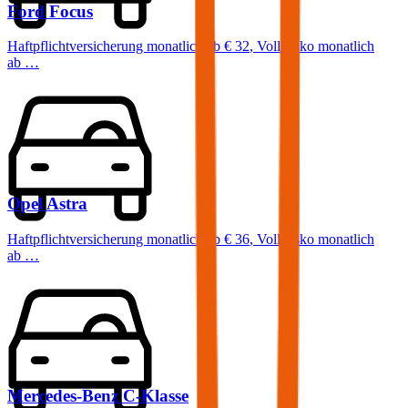
Ford
Focus
Haftpflichtversicherung monatlich ab
€ 32
,
Vollkasko monatlich
ab …
Opel
Astra
Haftpflichtversicherung monatlich ab
€ 36
,
Vollkasko monatlich
ab …
Mercedes-Benz
C-Klasse