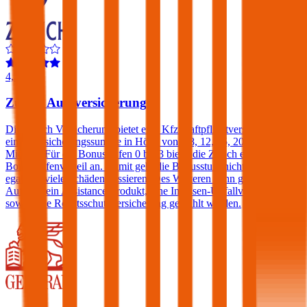
4,2
Zurich Autoversicherung
Die Zurich Versicherung bietet eine Kfz-Haftpflichtversicherung mit
einer Versicherungssumme in Höhe von € 8, 12, 15, 20 oder 25
Mio. an. Für die Bonusstufen 0 bis 3 bietet die Zurich einen
Bonusstufenvorteil an. Damit geht die Bonusstufe nicht verloren,
egal wie viele Schäden passieren. Des Weiteren kann gegen einen
Aufpreis ein Assistance-Produkt, eine Insassen-Unfallversicherung
sowie eine Rechtsschutzversicherung gewählt werden.