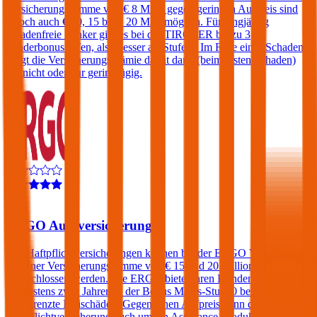
Versicherungssumme von € 8 Mio., gegen geringen Aufpreis sind
jedoch auch € 10, 15 bzw. 20 Mio. möglich. Für langjährig
schadenfreie Lenker gibt es bei der TIROLER bis zu 3
Sonderbonusstufen, also besser als Stufe 0. Im Falle eines Schadens
steigt die Versicherungsprämie damit dann (beim ersten Schaden)
gar nicht oder nur geringfügig.
4,4
ERGO Autoversicherung
Kfz-Haftpflichtversicherungen können bei der ERGO Versicherung
mit einer Versicherungssumme von € 15 und 20 Millionen
abgeschlossen werden. Die ERGO bietet ihren Kunden, die sich seit
mindestens zwei Jahren in der Bonus Malus-Stufe 0 befinden,
unbegrenzte Freischäden. Gegen einen Aufpreis kann die Kfz-
Haftpflichtversicherung auch um ein Assistance-Produkt, eine