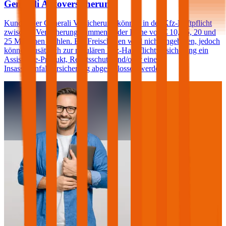
Generali Autoversicherung
Kunden der Generali Versicherung können in der Kfz-Haftpflicht
zwischen Versicherungssummen in der Höhe von € 10, 15, 20 und
25 Millionen wählen. Ein Freischaden wird nicht angeboten, jedoch
können zusätzlich zur regulären Kfz-Haftpflichtversicherung ein
Assistance-Produkt, Rechtsschutz und/oder eine
Insassenunfallversicherung abgeschlossen werden.