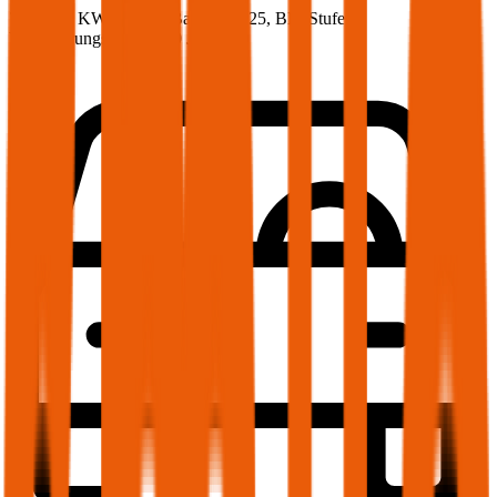
75 PS/55 KW, benzin, Baujahr 2025,
BM-Stufe
0
,
Versicherungsnehmer 30 Jahre