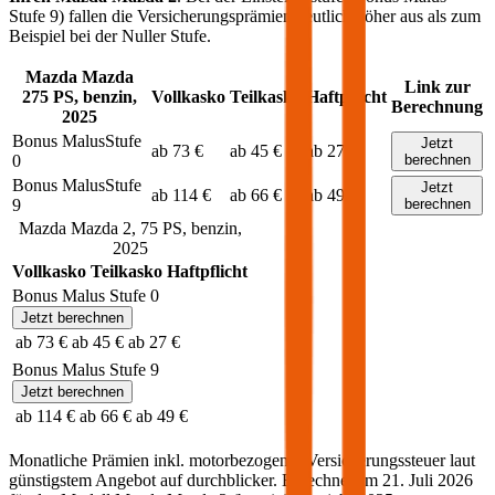
Stufe 9) fallen die Versicherungsprämien deutlich höher aus als zum
Beispiel bei der Nuller Stufe.
Mazda
Mazda
Link zur
2
75
PS,
benzin
,
Vollkasko
Teilkasko
Haftpflicht
Berechnung
2025
Bonus Malus
Stufe
Jetzt
ab 73 €
ab 45 €
ab 27 €
0
berechnen
Bonus Malus
Stufe
Jetzt
ab 114 €
ab 66 €
ab 49 €
9
berechnen
Mazda
Mazda 2
,
75
PS,
benzin
,
2025
Vollkasko
Teilkasko
Haftpflicht
Bonus Malus Stufe
0
Jetzt berechnen
ab 73 €
ab 45 €
ab 27 €
Bonus Malus Stufe
9
Jetzt berechnen
ab 114 €
ab 66 €
ab 49 €
Monatliche Prämien inkl. motorbezogener Versicherungssteuer laut
günstigstem Angebot auf durchblicker. Berechnet am
21. Juli 2026