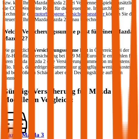
bzw. kW) Ihres
Mazda
Mazda 2
. Bei Verbrennern spielen zusätzlich
die CO2-Werte eine Rolle für die Steuerhöhe. Im durchblicker
Rechner für die
motorbezogene Versicherungssteuer
können Sie die
Steuer für Ihren
Mazda
Mazda 2
genau berechnen.
Welche Versicherungssumme passt für einen
Mazda
Mazda 2
?
Die gesetzliche
Versicherungssumme
liegt in Österreich bei der
Kfz-Haftpflichtversicherung bei 7,79 Mio. Euro. Wir empfehlen für
Ihren
Mazda
Mazda 2
eine Versicherungssumme von mindestens 20
Mio. Euro, da niedrigere Summen nur geringfügig weniger kosten
und bei größeren Schäden aber eine Deckungslücke auftreten
könnte.
Günstige Versicherung für
Mazda
Modelle im Vergleich:
Mazda Mazda 3