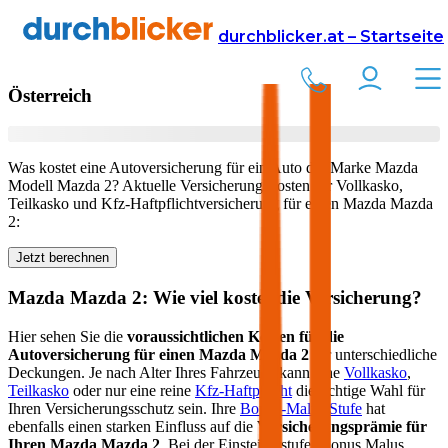
Versicherung
Autoversicherung
Mazda
durchblicker.at – Startseite
Kfz Versicherung für Ihren
Mazda Mazda 2
in
Österreich
Was kostet eine Autoversicherung für ein Auto der Marke
Mazda
Modell
Mazda 2
? Aktuelle Versicherungskosten für Vollkasko,
Teilkasko und Kfz-Haftpflichtversicherung für einen
Mazda
Mazda
2
:
Jetzt berechnen
Mazda
Mazda 2
: Wie viel kostet die Versicherung?
Hier sehen Sie die
voraussichtlichen Kosten für die
Autoversicherung für einen
Mazda
Mazda 2
für unterschiedliche
Deckungen. Je nach Alter Ihres Fahrzeugs kann eine
Vollkasko
,
Teilkasko
oder nur eine reine
Kfz-Haftpflicht
die richtige Wahl für
Ihren Versicherungsschutz sein. Ihre
Bonus-Malus Stufe
hat
ebenfalls einen starken Einfluss auf die
Versicherungsprämie für
Ihren
Mazda Mazda 2
. Bei der Einsteigerstufe (Bonus Malus