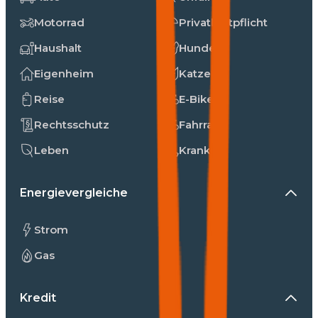
Motorrad
Privathaftpflicht
Haushalt
Hunde
Eigenheim
Katzen
Reise
E-Bike
Rechtsschutz
Fahrrad
Leben
Kranken
Energievergleiche
Strom
Gas
Kredit