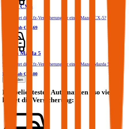
Mazda CX-5
Was kostet die Kfz-Versicherung für einen Mazda CX-5?
Prämie ab
€ 95,69
Mazda Mazda 5
Was kostet die Kfz-Versicherung für einen Mazda Mazda 5?
Prämie ab
€ 65,00
Mehr laden
Die beliebtesten Automarken - so viel
kostet die Versicherung: