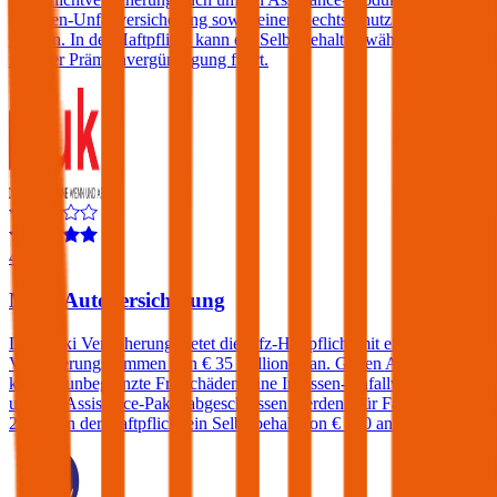
Insassen-Unfallversicherung sowie einen Rechtsschutz erweitert
werden. In der Haftpflicht kann ein Selbstbehalt gewählt werden der
zu einer Prämienvergünstigung führt.
4,5
Muki Autoversicherung
Die Muki Versicherung bietet die Kfz-Haftpflicht mit einer
Versicherungssummen von € 35 Millionen an. Gegen Aufpreis
können unbegrenzte Freischäden, eine Insassen-Unfallversicherung
und ein Assistance-Paket abgeschlossen werden. Für Fahrer unter
23 fällt in der Haftpflicht ein Selbstbehalt von € 500 an.