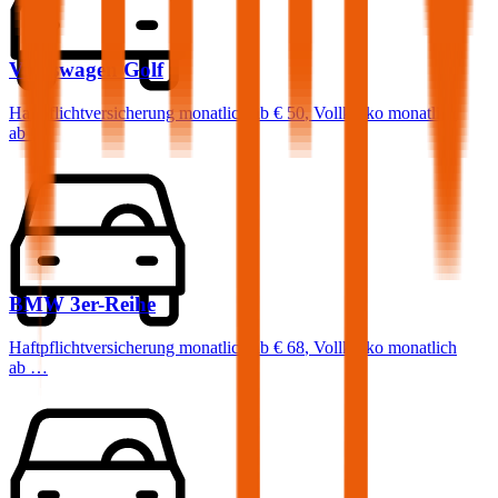
Volkswagen
Golf
Haftpflichtversicherung monatlich ab
€ 50
,
Vollkasko monatlich
ab …
BMW
3er-Reihe
Haftpflichtversicherung monatlich ab
€ 68
,
Vollkasko monatlich
ab …