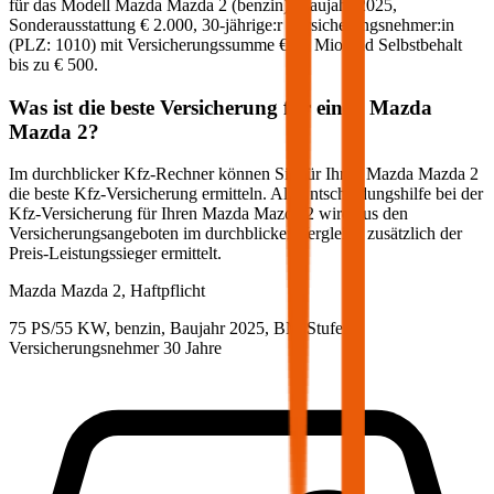
für das Modell
Mazda
Mazda 2
(
benzin
)
, Baujahr
2025
,
Sonderausstattung
€ 2.000
,
30-jährige:r
Versicherungsnehmer:in
(PLZ:
1010
) mit Versicherungssumme
€ 20 Mio
und Selbstbehalt
bis zu
€ 500
.
Was ist die beste Versicherung für einen
Mazda
Mazda 2
?
Im durchblicker Kfz-Rechner können Sie für Ihren
Mazda
Mazda 2
die beste Kfz-Versicherung ermitteln. Als Entscheidungshilfe bei der
Kfz-Versicherung für Ihren
Mazda
Mazda 2
wird aus den
Versicherungsangeboten im durchblicker Vergleich zusätzlich der
Preis-Leistungssieger ermittelt.
Mazda
Mazda 2, Haftpflicht
75 PS/55 KW, benzin, Baujahr 2025,
BM-Stufe
0
,
Versicherungsnehmer 30 Jahre