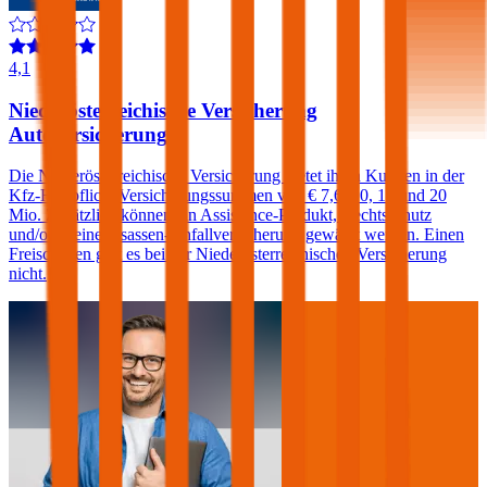
4,1
Niederösterreichische Versicherung
Autoversicherung
Die Niederösterreichische Versicherung bietet ihren Kunden in der
Kfz-Haftpflicht Versicherungssummen von € 7,6, 10, 15 und 20
Mio. Zusätzlich können ein Assistance-Produkt, Rechtsschutz
und/oder eine Insassen-Unfallversicherung gewählt werden. Einen
Freischaden gibt es bei der Niederösterreichischen Versicherung
nicht.