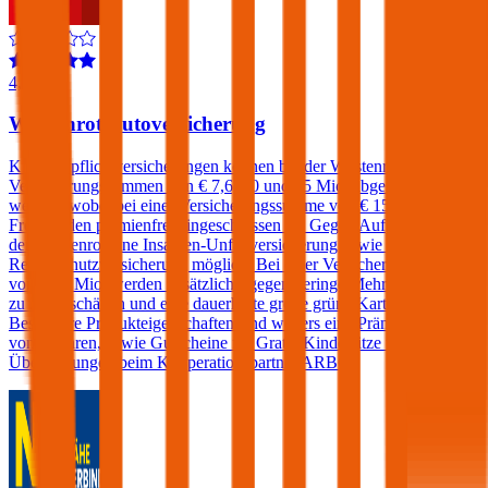
4,4
Wüstenrot Autoversicherung
Kfz-Haftpflichtversicherungen können bei der Wüstenrot zu
Versicherungssummen von € 7,6, 10 und 15 Mio. abgeschlossen
werden, wobei bei einer Versicherungssumme von € 15 Mio. ein
Freischaden prämienfrei eingeschlossen ist. Gegen Aufpreis sind bei
der Wüstenrot eine Insassen-Unfallversicherung sowie eine Kfz-
Rechtsschutzversicherung möglich. Bei einer Versicherungssumme
von € 15 Mio. werden zusätzlich - gegen geringe Mehrkosten - bis
zu 2 Freischäden und eine dauerhafte große grüne Karte angeboten.
Besondere Produkteigenschaften sind weiters eine Prämiengarantie
von 3 Jahren, sowie Gutscheine für Gratis-Kindersitze und Pickerl-
Überprüfungen beim Kooperationspartner ARBÖ.