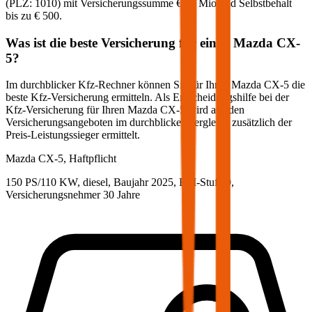
(PLZ:
1010
) mit Versicherungssumme
€ 20 Mio
und Selbstbehalt
bis zu
€ 500
.
Was ist die beste Versicherung für einen
Mazda
CX-
5
?
Im durchblicker Kfz-Rechner können Sie für Ihren
Mazda
CX-5
die
beste Kfz-Versicherung ermitteln. Als Entscheidungshilfe bei der
Kfz-Versicherung für Ihren
Mazda
CX-5
wird aus den
Versicherungsangeboten im durchblicker Vergleich zusätzlich der
Preis-Leistungssieger ermittelt.
Mazda
CX-5, Haftpflicht
150 PS/110 KW, diesel, Baujahr 2025,
BM-Stufe
0
,
Versicherungsnehmer 30 Jahre