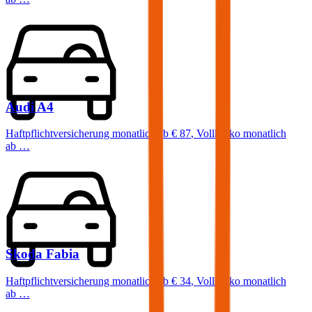
Audi
A4
Haftpflichtversicherung monatlich ab
€ 87
,
Vollkasko monatlich
ab …
Skoda
Fabia
Haftpflichtversicherung monatlich ab
€ 34
,
Vollkasko monatlich
ab …