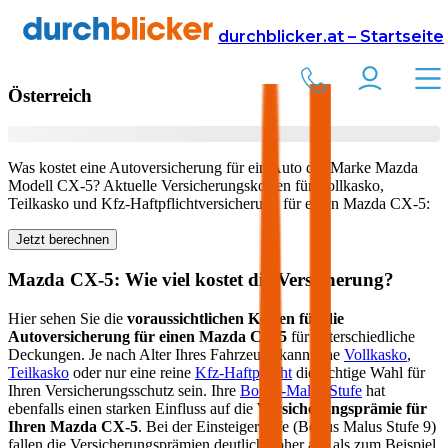
Versicherung
Autoversicherung
Mazda
durchblicker.at – Startseite
Kfz Versicherung für Ihren
Mazda CX-5
in
Österreich
Was kostet eine Autoversicherung für ein Auto der Marke
Mazda
Modell
CX-5
? Aktuelle Versicherungskosten für Vollkasko,
Teilkasko und Kfz-Haftpflichtversicherung für einen
Mazda
CX-5
:
Jetzt berechnen
Mazda
CX-5
: Wie viel kostet die Versicherung?
Hier sehen Sie die
voraussichtlichen Kosten für die
Autoversicherung für einen
Mazda
CX-5
für unterschiedliche
Deckungen. Je nach Alter Ihres Fahrzeugs kann eine
Vollkasko
,
Teilkasko
oder nur eine reine
Kfz-Haftpflicht
die richtige Wahl für
Ihren Versicherungsschutz sein. Ihre
Bonus-Malus Stufe
hat
ebenfalls einen starken Einfluss auf die
Versicherungsprämie für
Ihren
Mazda CX-5
. Bei der Einsteigerstufe (Bonus Malus Stufe 9)
fallen die Versicherungsprämien deutlich höher aus als zum Beispiel