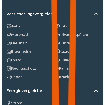
Versicherungsvergleiche
Auto
Unfall
Motorrad
Privathaftpflicht
Haushalt
Hunde
Eigenheim
Katzen
Reise
E-Bike
Rechtsschutz
Fahrrad
Leben
Kranken
Energievergleiche
Strom