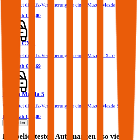
Was kostet die Kfz-Versicherung für einen Mazda Mazda 6?
Prämie ab
€ 81,00
Mazda CX-5
Was kostet die Kfz-Versicherung für einen Mazda CX-5?
Prämie ab
€ 95,69
Mazda Mazda 5
Was kostet die Kfz-Versicherung für einen Mazda Mazda 5?
Prämie ab
€ 65,00
Mehr laden
Die beliebtesten Automarken - so viel