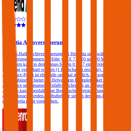
4,4
Helvetia Autoversicherung
Die Kfz-Haftpflichtversicherung der Helvetia sieht wählbare
Versicherungssummen in Höhe von € 7,6, 10 und 20 Millionen vor.
Außerdem kann in den Bonus-Stufen 0 bis 7 eine Freischaden-
Regelung vereinbart werden (1 Freischaden pro Jahr). Ein
Assistance-Paket ist ebenfalls optional möglich. Im sogenannten
„Europabündel“ bietet die Helvetia ein Komplettpaket inklusive
Assistance und Insassen-Unfallversicherung an. Gegen einen
Aufpreis kann ebenfalls eine Rechtsschutzversicherung
abgeschlossen werden. Selbstbehalte sind in der Auto-Haftpflicht
der Helvetia nicht vorgesehen.