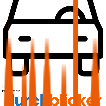
1,9
Produktnote