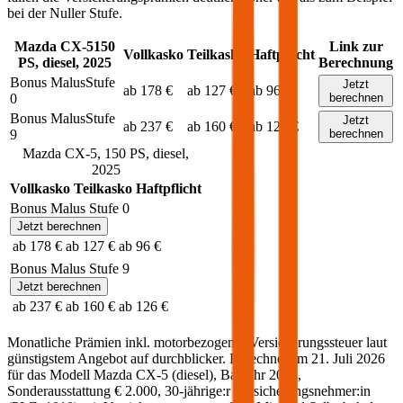
bei der Nuller Stufe.
Mazda
CX-5
150
Link zur
Vollkasko
Teilkasko
Haftpflicht
PS,
diesel
,
2025
Berechnung
Bonus Malus
Stufe
Jetzt
ab 178 €
ab 127 €
ab 96 €
0
berechnen
Bonus Malus
Stufe
Jetzt
ab 237 €
ab 160 €
ab 126 €
9
berechnen
Mazda
CX-5
,
150
PS,
diesel
,
2025
Vollkasko
Teilkasko
Haftpflicht
Bonus Malus Stufe
0
Jetzt berechnen
ab 178 €
ab 127 €
ab 96 €
Bonus Malus Stufe
9
Jetzt berechnen
ab 237 €
ab 160 €
ab 126 €
Monatliche Prämien inkl. motorbezogener Versicherungssteuer laut
günstigstem Angebot auf durchblicker. Berechnet am
21. Juli 2026
für das Modell
Mazda
CX-5
(
diesel
)
, Baujahr
2025
,
Sonderausstattung
€ 2.000
,
30-jährige:r
Versicherungsnehmer:in