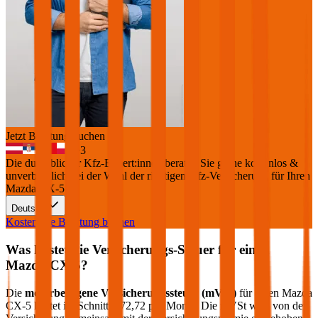
Jetzt Beratung buchen
+
3
Die durchblicker Kfz-Expert:innen beraten Sie gerne kostenlos &
unverbindlich bei der Wahl der richtigen Kfz-Versicherung für Ihren
Mazda CX-5
.
Deutsch
Kostenlose Beratung buchen
Was kostet die Versicherungs-Steuer für einen
Mazda
CX-5
?
Die
motorbezogene Versicherungssteuer (mVSt)
für einen
Mazda
CX-5
kostet im Schnitt €
72,72
pro Monat. Die mVSt wird von der