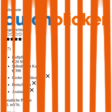
1,7
Produktnote
Ausgezeichnet
4,6
(
217
)
Haftpflicht
€ 20 Mio.
Selbstbehalt Kasko
€ 390
Grobe Fahrlässigkeit
Freischaden
Assistance
Monatliche Prämie
inkl. mVSt.