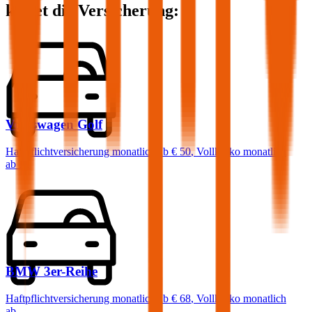
kostet die Versicherung:
Volkswagen
Golf
Haftpflichtversicherung monatlich ab
€ 50
,
Vollkasko monatlich
ab …
BMW
3er-Reihe
Haftpflichtversicherung monatlich ab
€ 68
,
Vollkasko monatlich
ab …