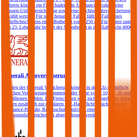
Aufpreis können ein Freischaden, ein Assistance-Produkt, eine
Insassen-Unfallversicherung sowie eine Rechtsschutzversicherung
gewählt werden. Für nicht benannte Fahrer fällt im Falle eines
Haftpflichtschadens ein Selbstbehalt von € 250 an. Für Fahrer unter
dem 23. Lebensjahr beträgt der Selbstbehalt in der Haftpflicht 400€.
Generali Autoversicherung
Kunden der Generali Versicherung können in der Kfz-Haftpflicht
zwischen Versicherungssummen in der Höhe von € 10, 15, 20 und
25 Millionen wählen. Ein Freischaden wird nicht angeboten, jedoch
können zusätzlich zur regulären Kfz-Haftpflichtversicherung ein
Assistance-Produkt, Rechtsschutz und/oder eine
Insassenunfallversicherung abgeschlossen werden.