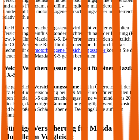
Versicherung gemeinsam mit der Versicherungsprämie eingehoben
und an das Finanzamt abgeführt. Verglichen mit anderen EU-
Ländern fällt die motorbezogene Versicherungssteuer in Österreich
relativ hoch aus.
Die Höhe der Versicherungssteuer wird nicht von der gewählten
Versicherung beeinflusst, sondern richtet sich nach der Leistung (PS
bzw. kW) Ihres
Mazda
CX-5
. Bei Verbrennern spielen zusätzlich
die CO2-Werte eine Rolle für die Steuerhöhe. Im durchblicker
Rechner für die
motorbezogene Versicherungssteuer
können Sie die
Steuer für Ihren
Mazda
CX-5
genau berechnen.
Welche Versicherungssumme passt für einen
Mazda
CX-5
?
Die gesetzliche
Versicherungssumme
liegt in Österreich bei der
Kfz-Haftpflichtversicherung bei 7,79 Mio. Euro. Wir empfehlen für
Ihren
Mazda
CX-5
eine Versicherungssumme von mindestens 20
Mio. Euro, da niedrigere Summen nur geringfügig weniger kosten
und bei größeren Schäden aber eine Deckungslücke auftreten
könnte.
Günstige Versicherung für
Mazda
Modelle im Vergleich: