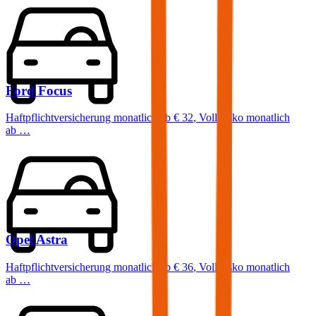
Ford
Focus
Haftpflichtversicherung monatlich ab
€ 32
,
Vollkasko monatlich
ab …
Opel
Astra
Haftpflichtversicherung monatlich ab
€ 36
,
Vollkasko monatlich
ab …