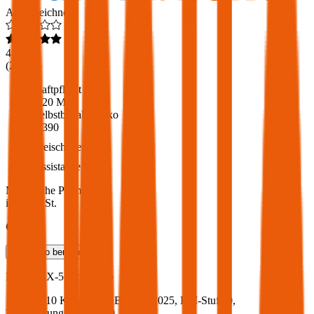
Ausgezeichnet
4,6
(
217
)
Haftpflicht
€ 20 Mio.
Selbstbehalt Kasko
€ 390
Freischaden
Assistance
Monatliche Prämie
inkl. mVSt.
€ 127,23
Teilkasko
berechnen
Mazda
CX-5, Vollkasko
150 PS/110 KW, diesel, Baujahr 2025,
BM-Stufe
0
,
Versicherungsnehmer 30 Jahre