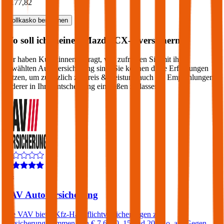
€ 177,82
Vollkasko
berechnen
Wo soll ich meinen
Mazda
CX-5
versichern?
Wir haben Kund:innen befragt, wie zufrieden Sie mit ihrer
gewählten Autoversicherung sind. Sie können diese Erfahrungen
nutzen, um zusätzlich zu Preis & Leistung auch die Empfehlungen
anderer in Ihre Entscheidung einfließen zu lassen:
4,4
VAV Autoversicherung
Die VAV bietet Kfz-Haftpflichtversicherungen zu
Versicherungssummen von € 7,6, 10, 15 und 20 Mio. an. Gegen