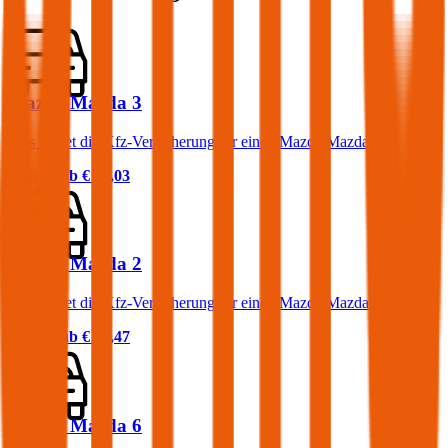
Mazda Mazda 3
Was kostet die Kfz-Versicherung für einen Mazda Mazda 3?
Prämie ab
€ 52,03
Mazda Mazda 2
Was kostet die Kfz-Versicherung für einen Mazda Mazda 2?
Prämie ab
€ 27,47
Mazda Mazda 6