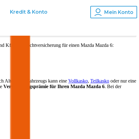
s
Kredit & Konto
Mein Konto
und Kfz-Haftpflichtversicherung für einen
Mazda
Mazda 6
:
ch Alter Ihres Fahrzeugs kann eine
Vollkasko
,
Teilkasko
oder nur eine
ie
Versicherungsprämie für Ihren
Mazda Mazda 6
. Bei der