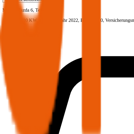
Mazda
Mazda 6, Teilkasko
149.5 PS/110 KW, diesel, Baujahr 2022,
BM-Stufe
0
, Versicherungs