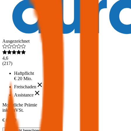
Ausgezeichnet
4,6
(
217
)
Haftpflicht
€ 20 Mio.
Freischaden
Assistance
Monatliche Prämie
inkl. mVSt.
€ 81,00
Haftpflicht
berechnen