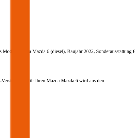
s Modell
Mazda
Mazda 6
(
diesel
)
, Baujahr
2022
, Sonderausstattung
€
z-Versicherung für Ihren
Mazda
Mazda 6
wird aus den