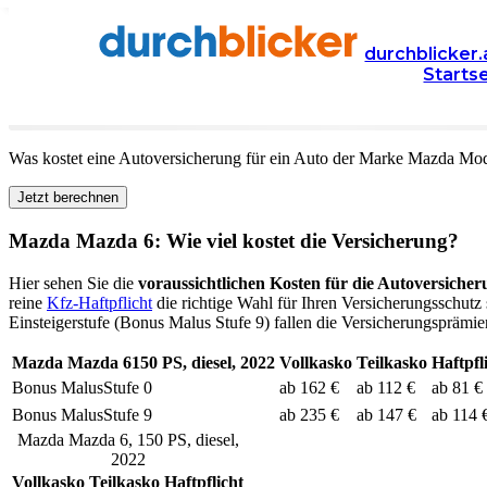
Versicherung
Autoversicherung
Mazda
durchblicker.
Starts
Kfz Versicherung für Ihren
Mazda Mazda 6
in Österr
Was kostet eine Autoversicherung für ein Auto der Marke
Mazda
Mod
Jetzt berechnen
Mazda
Mazda 6
: Wie viel kostet die Versicherung?
Hier sehen Sie die
voraussichtlichen Kosten für die Autoversicher
reine
Kfz-Haftpflicht
die richtige Wahl für Ihren Versicherungsschutz 
Einsteigerstufe (Bonus Malus Stufe 9) fallen die Versicherungsprämien
Mazda
Mazda 6
150
PS,
diesel
,
2022
Vollkasko
Teilkasko
Haftpfl
Bonus Malus
Stufe
0
ab 162 €
ab 112 €
ab 81 €
Bonus Malus
Stufe
9
ab 235 €
ab 147 €
ab 114 
Mazda
Mazda 6
,
150
PS,
diesel
,
2022
Vollkasko
Teilkasko
Haftpflicht