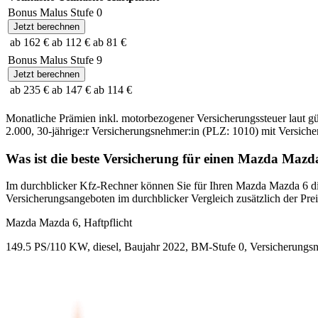
Bonus Malus Stufe
0
Jetzt berechnen
ab 162 €
ab 112 €
ab 81 €
Bonus Malus Stufe
9
Jetzt berechnen
ab 235 €
ab 147 €
ab 114 €
Monatliche Prämien inkl. motorbezogener Versicherungssteuer laut g
2.000
,
30-jährige:r
Versicherungsnehmer:in (PLZ:
1010
) mit Versic
Was ist die beste Versicherung für einen
Mazda
Mazd
Im durchblicker Kfz-Rechner können Sie für Ihren
Mazda
Mazda 6
di
Versicherungsangeboten im durchblicker Vergleich zusätzlich der Preis
Mazda
Mazda 6, Haftpflicht
149.5 PS/110 KW, diesel, Baujahr 2022,
BM-Stufe
0
, Versicherungs