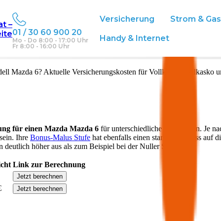
Versicherung
Strom & Ga
at –
01 / 30 60 900 20
eite
eich
Handy & Internet
Mo - Do 8:00 - 17:00 Uhr
Fr 8:00 - 16:00 Uhr
ell
Mazda 6
? Aktuelle Versicherungskosten für Vollkasko, Teilkasko 
ung für einen
Mazda
Mazda 6
für unterschiedliche Deckungen. Je na
sein. Ihre
Bonus-Malus Stufe
hat ebenfalls einen starken Einfluss auf d
 deutlich höher aus als zum Beispiel bei der Nuller Stufe.
icht
Link zur Berechnung
Jetzt berechnen
€
Jetzt berechnen