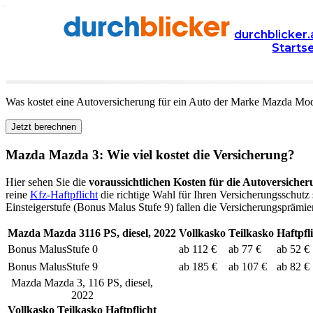
Versicherung
Autoversicherung
Mazda
durchblicker.
Starts
Kfz Versicherung für Ihren
Mazda Mazda 3
in Österr
Was kostet eine Autoversicherung für ein Auto der Marke
Mazda
Mod
Jetzt berechnen
Mazda
Mazda 3
: Wie viel kostet die Versicherung?
Hier sehen Sie die
voraussichtlichen Kosten für die Autoversicher
reine
Kfz-Haftpflicht
die richtige Wahl für Ihren Versicherungsschutz 
Einsteigerstufe (Bonus Malus Stufe 9) fallen die Versicherungsprämien
Mazda
Mazda 3
116
PS,
diesel
,
2022
Vollkasko
Teilkasko
Haftpfl
Bonus Malus
Stufe
0
ab 112 €
ab 77 €
ab 52 €
Bonus Malus
Stufe
9
ab 185 €
ab 107 €
ab 82 €
Mazda
Mazda 3
,
116
PS,
diesel
,
2022
Vollkasko
Teilkasko
Haftpflicht