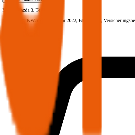
Mazda
Mazda 3, Teilkasko
115.5 PS/85 KW, diesel, Baujahr 2022,
BM-Stufe
0
, Versicherungsn