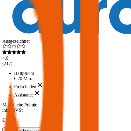
Ausgezeichnet
4,6
(
217
)
Haftpflicht
€ 20 Mio.
Freischaden
Assistance
Monatliche Prämie
inkl. mVSt.
€ 52,03
Haftpflicht
berechnen