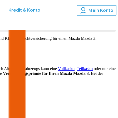
s
Kredit & Konto
Mein Konto
und Kfz-Haftpflichtversicherung für einen
Mazda
Mazda 3
:
ch Alter Ihres Fahrzeugs kann eine
Vollkasko
,
Teilkasko
oder nur eine
ie
Versicherungsprämie für Ihren
Mazda Mazda 3
. Bei der