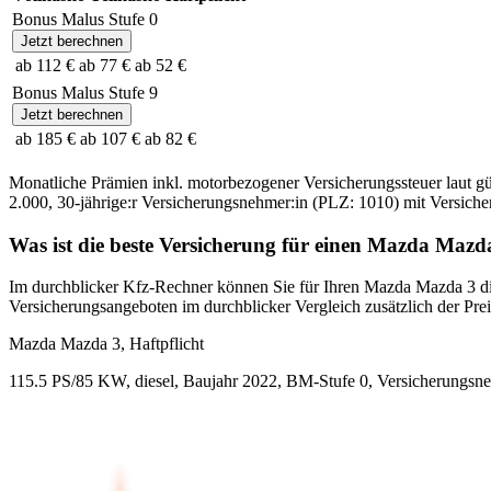
Bonus Malus Stufe
0
Jetzt berechnen
ab 112 €
ab 77 €
ab 52 €
Bonus Malus Stufe
9
Jetzt berechnen
ab 185 €
ab 107 €
ab 82 €
Monatliche Prämien inkl. motorbezogener Versicherungssteuer laut g
2.000
,
30-jährige:r
Versicherungsnehmer:in (PLZ:
1010
) mit Versic
Was ist die beste Versicherung für einen
Mazda
Mazd
Im durchblicker Kfz-Rechner können Sie für Ihren
Mazda
Mazda 3
di
Versicherungsangeboten im durchblicker Vergleich zusätzlich der Preis
Mazda
Mazda 3, Haftpflicht
115.5 PS/85 KW, diesel, Baujahr 2022,
BM-Stufe
0
, Versicherungsn