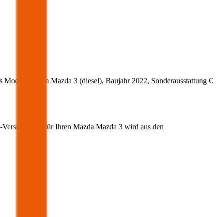
s Modell
Mazda
Mazda 3
(
diesel
)
, Baujahr
2022
, Sonderausstattung
€
z-Versicherung für Ihren
Mazda
Mazda 3
wird aus den