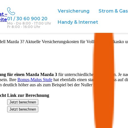
Versicherung
Strom & Ga
at –
01 / 30 60 900 20
eite
eich
Handy & Internet
Mo - Do 8:00 - 17:00 Uhr
Fr 8:00 - 16:00 Uhr
ell
Mazda 3
? Aktuelle Versicherungskosten für Vollkasko, Teilkasko 
ung für einen
Mazda
Mazda 3
für unterschiedliche Deckungen. Je na
sein. Ihre
Bonus-Malus Stufe
hat ebenfalls einen starken Einfluss auf d
 deutlich höher aus als zum Beispiel bei der Nuller Stufe.
icht
Link zur Berechnung
Jetzt berechnen
Jetzt berechnen